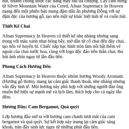
hút, nhanh chóng được các đấng mày râu ưa chuộng. Lấy cảm hứng
từ Silver Mountain Water của Creed, Afnan Supremacy In Heaven
mang đến một phiên bản mang đậm dấu ấn phương Đông với sự
đậm đặc của hương gỗ, tạo nên một sự khác biệt tinh tế và cuốn hút.
Thiết Kế Chai
Afnan Supremacy In Heaven có thiết kế nhẹ nhàng nhưng sang
trọng với màu xanh nhạt bóng bẩy, mờ dần từ cổ chai đến đáy chai,
tạo nên vẻ huyền bí. Chiếc nắp bạc hình tròn làm nổi bật thêm vẻ
ngoài của chai nước hoa, cùng với logo độc đáo trên thân chai, thu
hút ánh nhìn ngay từ lần đầu tiên.
Phong Cách Hướng Đến
Afnan Supremacy In Heaven thuộc nhóm hương Woody Aromatic
(Hương gỗ thơm), mang lại cảm giác thanh thoát, nhẹ nhàng nhưng
vẫn đầy tinh tế. Mùi hương này phù hợp với những người đàn ông
muốn thể hiện sự mạnh mẽ và lịch lãm, thích hợp cho cả ngày lẫn
đêm.
Hương Đầu: Cam Bergamot, Quả quýt
Lớp hương đầu mở ra với hương cam chanh tươi mát của cam
bergamot và quả quýt. Sự kết hợp này mang lại cảm giác sảng
khoái, tràn đầy sinh lực ngay từ những phút đầu tiên.