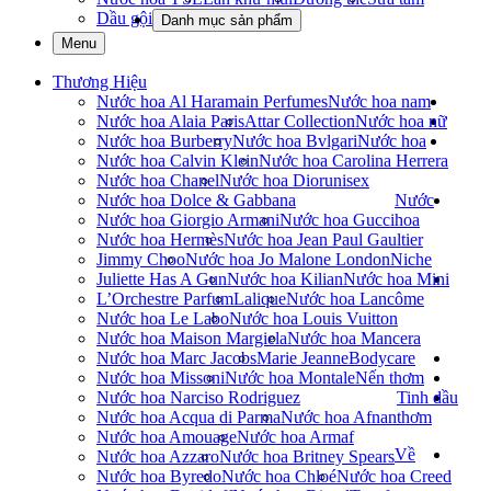
Dầu gội
Danh mục sản phẩm
Menu
Thương Hiệu
Nước hoa Al Haramain Perfumes
Nước hoa nam
Nước hoa Alaia Paris
Attar Collection
Nước hoa nữ
Nước hoa Burberry
Nước hoa Bvlgari
Nước hoa
Nước hoa Calvin Klein
Nước hoa Carolina Herrera
Nước hoa Chanel
Nước hoa Dior
unisex
Nước hoa Dolce & Gabbana
Nước
Nước hoa Giorgio Armani
Nước hoa Gucci
hoa
Nước hoa Hermès
Nước hoa Jean Paul Gaultier
Jimmy Choo
Nước hoa Jo Malone London
Niche
Juliette Has A Gun
Nước hoa Kilian
Nước hoa Mini
L’Orchestre Parfum
Lalique
Nước hoa Lancôme
Nước hoa Le Labo
Nước hoa Louis Vuitton
Nước hoa Maison Margiela
Nước hoa Mancera
Nước hoa Marc Jacobs
Marie Jeanne
Bodycare
Nước hoa Missoni
Nước hoa Montale
Nến thơm
Nước hoa Narciso Rodriguez
Tinh dầu
Nước hoa Acqua di Parma
Nước hoa Afnan
thơm
Nước hoa Amouage
Nước hoa Armaf
Về
Nước hoa Azzaro
Nước hoa Britney Spears
Nước hoa Byredo
Nước hoa Chloé
Nước hoa Creed