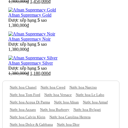
Giá
Giá
1,900,000
₫
1,450,000
₫
gốc
hiện
là:
tại
Afnan Supremacy Gold
1,900,000₫.
là:
Được xếp hạng
5
sao
1,450,000₫.
1,380,000
₫
Afnan Supremacy Noir
Được xếp hạng
5
sao
1,380,000
₫
Afnan Supremacy Silver
Được xếp hạng
5
sao
Giá
Giá
1,380,000
₫
1,180,000
₫
gốc
hiện
là:
tại
Nước hoa Chanel
Nước hoa Creed
Nước hoa Narciso
1,380,000₫.
là:
1,180,000₫.
Nước hoa Tom Ford
Nước hoa Versace
Nước hoa Le Labo
Nước hoa Acqua Di Parma
Nước hoa Afnan
Nước hoa Armaf
Nước hoa Azzaro
Nước hoa Burberry
Nước hoa Bvlgari
Nước hoa Calvin Klein
Nước hoa Carolina Herrera
Nước hoa Dolce & Gabbana
Nước hoa Dior