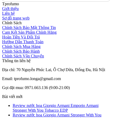
Tprofumo
Giới thiệu
Liên hệ
Sơ đồ trang web
Chính Sách
Chính Sách Bảo Mật Thông Tin
Cam Kết Sản Phẩm Chính Hãng
Hoàn Tiền Và Đổi Trả
Hướng Dẫn Thanh Toán
Chính Sách Mua Hàng
Chính Sách Bảo Hành
Chính Sách Vận Chuyển
Thông tin liên hệ
Địa chỉ: 70 Nguyễn Phúc Lai, Ô Chợ Dừa, Đống Đa, Hà Nội
Email: tprofumo.longa@gmail.com
Gọi đặt mua: 0971.663.136 (9:00-21:00)
Bài viết mới
Review nước hoa Giorgio Armani Emporio Armani
Stronger With You Tobacco EDP
Review nước hoa Giorgio Armani Stronger With You