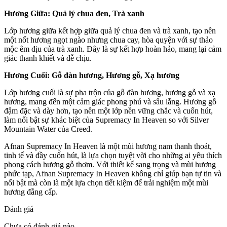
Hương Giữa: Quả lý chua đen, Trà xanh
Lớp hương giữa kết hợp giữa quả lý chua đen và trà xanh, tạo nên
một nốt hương ngọt ngào nhưng chua cay, hòa quyện với sự thảo
mộc êm dịu của trà xanh. Đây là sự kết hợp hoàn hảo, mang lại cảm
giác thanh khiết và dễ chịu.
Hương Cuối: Gỗ đàn hương, Hương gỗ, Xạ hương
Lớp hương cuối là sự pha trộn của gỗ đàn hương, hương gỗ và xạ
hương, mang đến một cảm giác phong phú và sâu lắng. Hương gỗ
đậm đặc và dày hơn, tạo nên một lớp nền vững chắc và cuốn hút,
làm nổi bật sự khác biệt của Supremacy In Heaven so với Silver
Mountain Water của Creed.
Afnan Supremacy In Heaven là một mùi hương nam thanh thoát,
tinh tế và đầy cuốn hút, là lựa chọn tuyệt vời cho những ai yêu thích
phong cách hương gỗ thơm. Với thiết kế sang trọng và mùi hương
phức tạp, Afnan Supremacy In Heaven không chỉ giúp bạn tự tin và
nổi bật mà còn là một lựa chọn tiết kiệm để trải nghiệm một mùi
hương đẳng cấp.
Đánh giá
Chưa có đánh giá nào.