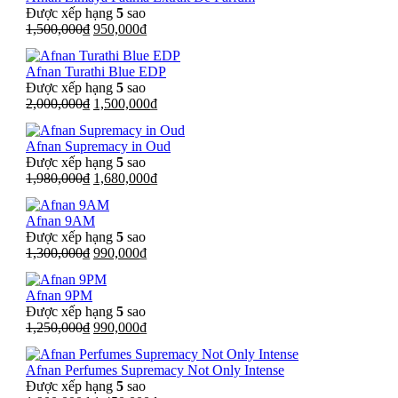
2,500,000₫.
là:
Được xếp hạng
5
sao
1,800,000₫.
Giá
Giá
1,500,000
₫
950,000
₫
gốc
hiện
là:
tại
Afnan Turathi Blue EDP
1,500,000₫.
là:
Được xếp hạng
5
sao
950,000₫.
Giá
Giá
2,000,000
₫
1,500,000
₫
gốc
hiện
là:
tại
Afnan Supremacy in Oud
2,000,000₫.
là:
Được xếp hạng
5
sao
1,500,000₫.
Giá
Giá
1,980,000
₫
1,680,000
₫
gốc
hiện
là:
tại
Afnan 9AM
1,980,000₫.
là:
Được xếp hạng
5
sao
1,680,000₫.
Giá
Giá
1,300,000
₫
990,000
₫
gốc
hiện
là:
tại
Afnan 9PM
1,300,000₫.
là:
Được xếp hạng
5
sao
990,000₫.
Giá
Giá
1,250,000
₫
990,000
₫
gốc
hiện
là:
tại
Afnan Perfumes Supremacy Not Only Intense
1,250,000₫.
là:
Được xếp hạng
5
sao
990,000₫.