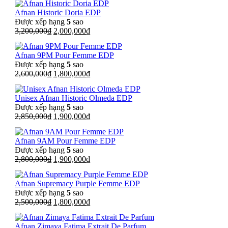
là:
tại
Afnan Historic Doria EDP
2,500,000₫.
là:
Được xếp hạng
5
sao
1,900,000₫.
Giá
Giá
3,200,000
₫
2,000,000
₫
gốc
hiện
là:
tại
Afnan 9PM Pour Femme EDP
3,200,000₫.
là:
Được xếp hạng
5
sao
2,000,000₫.
Giá
Giá
2,600,000
₫
1,800,000
₫
gốc
hiện
là:
tại
Unisex Afnan Historic Olmeda EDP
2,600,000₫.
là:
Được xếp hạng
5
sao
1,800,000₫.
Giá
Giá
2,850,000
₫
1,900,000
₫
gốc
hiện
là:
tại
Afnan 9AM Pour Femme EDP
2,850,000₫.
là:
Được xếp hạng
5
sao
1,900,000₫.
Giá
Giá
2,800,000
₫
1,900,000
₫
gốc
hiện
là:
tại
Afnan Supremacy Purple Femme EDP
2,800,000₫.
là:
Được xếp hạng
5
sao
1,900,000₫.
Giá
Giá
2,500,000
₫
1,800,000
₫
gốc
hiện
là:
tại
Afnan Zimaya Fatima Extrait De Parfum