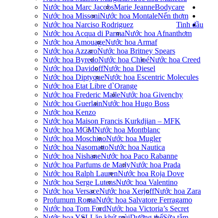
Nước hoa Marc Jacobs
Marie Jeanne
Bodycare
Nước hoa Missoni
Nước hoa Montale
Nến thơm
Nước hoa Narciso Rodriguez
Tinh dầu
Nước hoa Acqua di Parma
Nước hoa Afnan
thơm
Nước hoa Amouage
Nước hoa Armaf
Nước hoa Azzaro
Nước hoa Britney Spears
Nước hoa Byredo
Nước hoa Chloé
Nước hoa Creed
Nước hoa Davidoff
Nước hoa Diesel
Nước hoa Diptyque
Nước hoa Escentric Molecules
Nước hoa Etat Libre d`Orange
Nước hoa Frederic Malle
Nước hoa Givenchy
Nước hoa Guerlain
Nước hoa Hugo Boss
Nước hoa Kenzo
Nước hoa Maison Francis Kurkdjian – MFK
Nước hoa MCM
Nước hoa Montblanc
Nước hoa Moschino
Nước hoa Mugler
Nước hoa Nasomatto
Nước hoa Nautica
Nước hoa Nishane
Nước hoa Paco Rabanne
Nước hoa Parfums de Marly
Nước hoa Prada
Nước hoa Ralph Lauren
Nước hoa Roja Dove
Nước hoa Serge Lutens
Nước hoa Valentino
Nước hoa Versace
Nước hoa Xerjoff
Nước hoa Zara
Profumum Roma
Nước hoa Salvatore Ferragamo
Nước hoa Tom Ford
Nước hoa Victoria’s Secret
Nước hoa YSL
Lăn khử mùi
Dưỡng thể
Sữa tắm