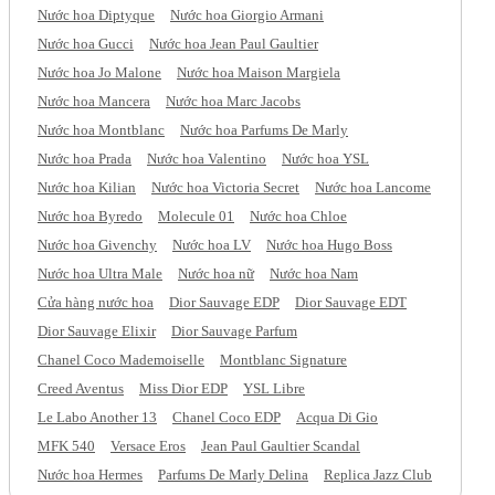
Nước hoa Diptyque
Nước hoa Giorgio Armani
Nước hoa Gucci
Nước hoa Jean Paul Gaultier
Nước hoa Jo Malone
Nước hoa Maison Margiela
Nước hoa Mancera
Nước hoa Marc Jacobs
Nước hoa Montblanc
Nước hoa Parfums De Marly
Nước hoa Prada
Nước hoa Valentino
Nước hoa YSL
Nước hoa Kilian
Nước hoa Victoria Secret
Nước hoa Lancome
Nước hoa Byredo
Molecule 01
Nước hoa Chloe
Nước hoa Givenchy
Nước hoa LV
Nước hoa Hugo Boss
Nước hoa Ultra Male
Nước hoa nữ
Nước hoa Nam
Cửa hàng nước hoa
Dior Sauvage EDP
Dior Sauvage EDT
Dior Sauvage Elixir
Dior Sauvage Parfum
Chanel Coco Mademoiselle
Montblanc Signature
Creed Aventus
Miss Dior EDP
YSL Libre
Le Labo Another 13
Chanel Coco EDP
Acqua Di Gio
MFK 540
Versace Eros
Jean Paul Gaultier Scandal
Nước hoa Hermes
Parfums De Marly Delina
Replica Jazz Club