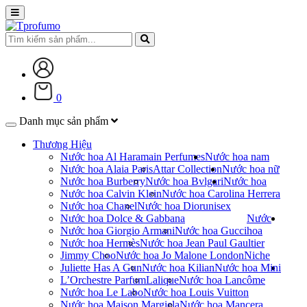
0
Danh mục sản phẩm
Thương Hiệu
Nước hoa Al Haramain Perfumes
Nước hoa nam
Nước hoa Alaia Paris
Attar Collection
Nước hoa nữ
Nước hoa Burberry
Nước hoa Bvlgari
Nước hoa
Nước hoa Calvin Klein
Nước hoa Carolina Herrera
Nước hoa Chanel
Nước hoa Dior
unisex
Nước hoa Dolce & Gabbana
Nước
Nước hoa Giorgio Armani
Nước hoa Gucci
hoa
Nước hoa Hermès
Nước hoa Jean Paul Gaultier
Jimmy Choo
Nước hoa Jo Malone London
Niche
Juliette Has A Gun
Nước hoa Kilian
Nước hoa Mini
L’Orchestre Parfum
Lalique
Nước hoa Lancôme
Nước hoa Le Labo
Nước hoa Louis Vuitton
Nước hoa Maison Margiela
Nước hoa Mancera