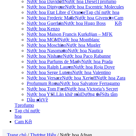
Nước hoa Davidoff
Nước hoa Diesel
Tprofumo
Nước hoa Diptyque
Nước hoa Escentric Molecules
Nước hoa Etat Libre d`Orange
Tạp chí nước hoa
Nước hoa Frederic Malle
Nước hoa Givenchy
Cam
Nước hoa Guerlain
Nước hoa Hugo Boss
Kết
Nước hoa Kenzo
Nước hoa Maison Francis Kurkdjian – MFK
Nước hoa MCM
Nước hoa Montblanc
Nước hoa Moschino
Nước hoa Mugler
Nước hoa Nasomatto
Nước hoa Nautica
Nước hoa Nishane
Nước hoa Paco Rabanne
Nước hoa Parfums de Marly
Nước hoa Prada
Nước hoa Ralph Lauren
Nước hoa Roja Dove
Nước hoa Serge Lutens
Nước hoa Valentino
Nước hoa Versace
Nước hoa Xerjoff
Nước hoa Zara
Profumum Roma
Nước hoa Salvatore Ferragamo
Nước hoa Tom Ford
Nước hoa Victoria’s Secret
Nước hoa YSL
Lăn khử mùi
Dưỡng thể
Sữa tắm
Dầu gội
Về
Tprofumo
Tạp chí nước
hoa
Cam Kết
Trang chủ
/
Thương Hiệu
/ Nước hoa Afnan