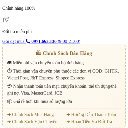
Chính hãng 100%
Đổi trả miễn phí
Gọi đặt mua
0971.663.136
(9:00-21:00)
🛍️
Chính Sách Bán Hàng
🚚 Miễn phí vận chuyển toàn bộ đơn hàng
⏱️ Thời gian vận chuyển phụ thuộc các đơn vị COD: GHTK,
Viettel Post, J&T Express, Shopee Express
💳 Nhận thanh toán tiền mặt, chuyển khoản, thẻ tín dụng/thẻ
ghi nợ, Visa, MasterCard, JCB
📦 Giá rẻ hơn khi mua số lượng lớn
➜ Chính Sách Mua Hàng
➜ Hướng Dẫn Thanh Toán
➜ Chính Sách Vận Chuyển
➜ Hoàn Tiền Và Đổi Trả