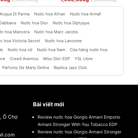
hạng
5
hạng
5
sao
sao
Acqua Di Parma
Nước hoa Afnan
Nước hoa Armaf
 Gabbana
Nước hoa Dior
Nước hoa Diptyque
c hoa Mancera
Nước hoa Marc Jacobs
c hoa Victoria Secret
Nước hoa Lancome
le
Nước hoa nữ
Nước hoa Nam
Cửa hàng nước hoa
ure
Creed Aventus
Miss Dior EDP
YSL Libre
Parfums De Marly Delina
Replica Jazz Club
Bài viết mới
i, Ô Chợ
Review nước hoa Giorgio Armani Emporio
Armani Stronger With You Tobacco EDP
Review nước hoa Giorgio Armani Stronger
il.com