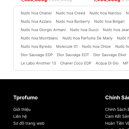
hạng
5
hạng
5
sao
sao
Nước hoa Chanel
Nước hoa Creed
Nước hoa Narciso
N
Nước hoa Azzaro
Nước hoa Burberry
Nước hoa Bvlgari
Nước hoa Giorgio Armani
Nước hoa Gucci
Nước hoa Jean
Nước hoa Montblanc
Nước hoa Parfums De Marly
Nước 
Nước hoa Byredo
Molecule 01
Nước hoa Chloe
Nước h
Dior Sauvage EDP
Dior Sauvage EDT
Dior Sauvage Elixir
Le Labo Another 13
Chanel Coco EDP
Acqua Di Gio
MF
Tprofumo
Chính Sá
Giới thiệu
Chính Sách 
Liên hệ
Cam Kết Sả
Sơ đồ trang web
Hoàn Tiền Và