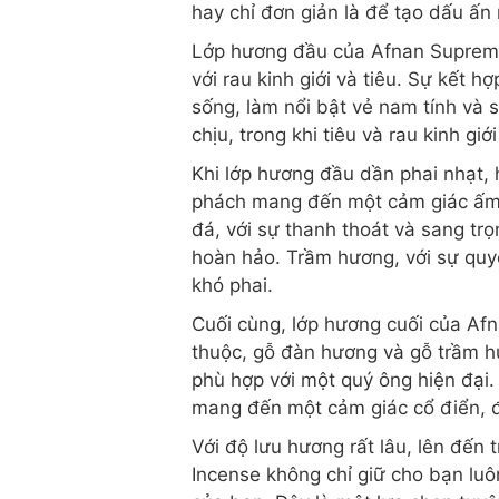
hay chỉ đơn giản là để tạo dấu ấn
Lớp hương đầu của Afnan Suprema
với rau kinh giới và tiêu. Sự kết
sống, làm nổi bật vẻ nam tính và
chịu, trong khi tiêu và rau kinh gi
Khi lớp hương đầu dần phai nhạt,
phách mang đến một cảm giác ấm 
đá, với sự thanh thoát và sang t
hoàn hảo. Trầm hương, với sự quyế
khó phai.
Cuối cùng, lớp hương cuối của Af
thuộc, gỗ đàn hương và gỗ trầm h
phù hợp với một quý ông hiện đại
mang đến một cảm giác cổ điển, đ
Với độ lưu hương rất lâu, lên đến
Incense không chỉ giữ cho bạn lu