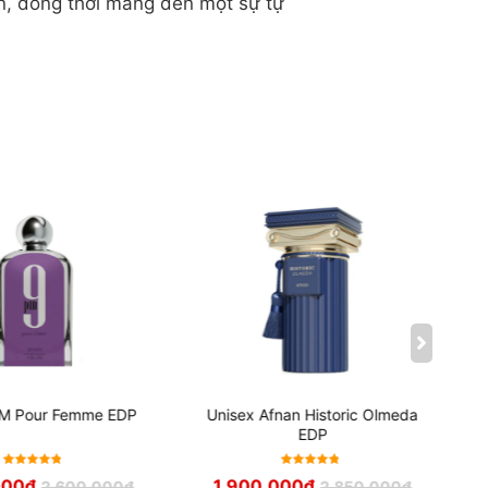
n, đồng thời mang đến một sự tự
PM Pour Femme EDP
Unisex Afnan Historic Olmeda
EDP
Được xếp
Được xếp
000
₫
1,900,000
₫
2,600,000
₫
2,850,000
₫