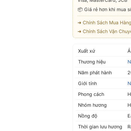
Visa, MasterCard, JCB
📦 Giá rẻ hơn khi mua s
➜ Chính Sách Mua Hàn
➜ Chính Sách Vận Chuy
Xuất xứ
Ả
Thương hiệu
N
Năm phát hành
2
Giới tính
N
Phong cách
H
Nhóm hương
H
Nồng độ
E
Thời gian lưu hương
R