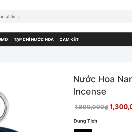
UMO
TẠP CHÍ NƯỚC HOA
CAM KẾT
Nước Hoa Na
Incense
1,300,
1,800,000
₫
Dung Tích