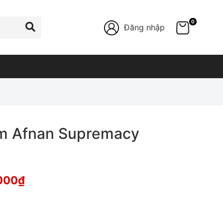
0
Đăng nhập
m Afnan Supremacy
000
₫