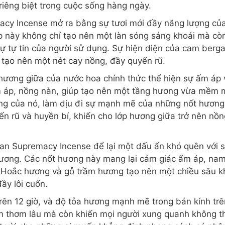
 riêng biệt trong cuộc sống hàng ngày.
cy Incense mở ra bằng sự tươi mới đầy năng lượng củ
 hợp này không chỉ tạo nên một làn sóng sảng khoái mà 
 sự tự tin của người sử dụng. Sự hiện diện của cam ber
ới tạo nên một nét cay nồng, đầy quyến rũ.
 hương giữa của nước hoa chính thức thể hiện sự ấm áp
áp, nồng nàn, giúp tạo nên một tầng hương vừa mềm m
rọng của nó, làm dịu đi sự mạnh mẽ của những nốt hương
n rũ và huyền bí, khiến cho lớp hương giữa trở nên nồ
nan Supremacy Incense để lại một dấu ấn khó quên với 
ương. Các nốt hương này mang lại cảm giác ấm áp, nam
. Hoắc hương và gỗ trầm hương tạo nên một chiều sâu kh
ầy lôi cuốn.
 trên 12 giờ, và độ tỏa hương mạnh mẽ trong bán kính t
ôn thơm lâu mà còn khiến mọi người xung quanh không t