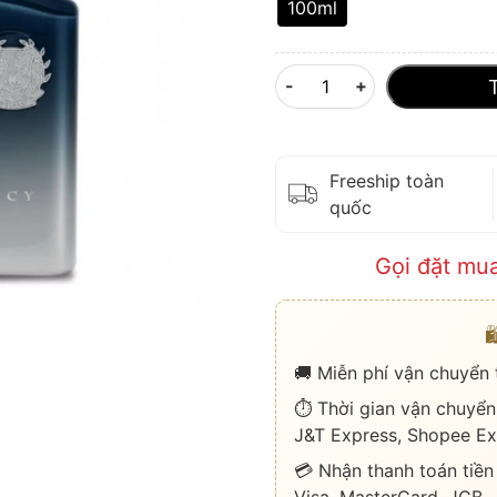
100ml
-
+
Freeship toàn
quốc
Gọi đặt mu

🚚 Miễn phí vận chuyển
⏱️ Thời gian vận chuyển
J&T Express, Shopee Ex
💳 Nhận thanh toán tiền