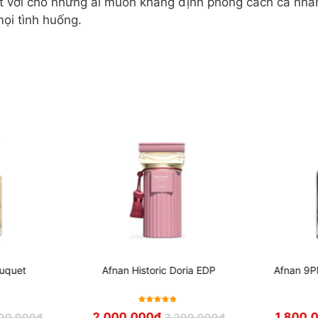
ệt vời cho những ai muốn khẳng định phong cách cá nhâ
mọi tình huống.
ouquet
Afnan Historic Doria EDP
Afnan 9
Được xếp
2,000,000
₫
1,800,
500,000
₫
3,200,000
₫