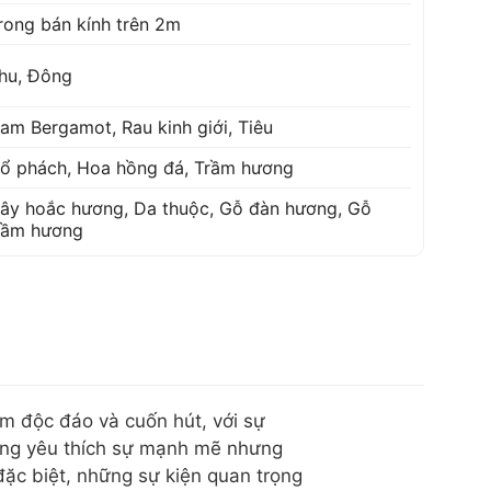
rong bán kính trên 2m
hu, Đông
am Bergamot
,
Rau kinh giới
,
Tiêu
ổ phách
,
Hoa hồng đá
,
Trầm hương
ây hoắc hương
,
Da thuộc
,
Gỗ đàn hương
,
Gỗ
rầm hương
m độc đáo và cuốn hút, với sự
 ông yêu thích sự mạnh mẽ nhưng
đặc biệt, những sự kiện quan trọng