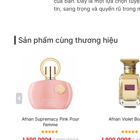
của bạn. Đây là một lựa chọn tuy
tin, sang trọng và quyến rũ trong 
Sản phẩm cùng thương hiệu
t
Afnan Supremacy Pink Pour
Afnan Violet B
Femme
Được xếp
Được xếp
1,500,000
₫
1,900,000
₫
1,900,000
₫
2,