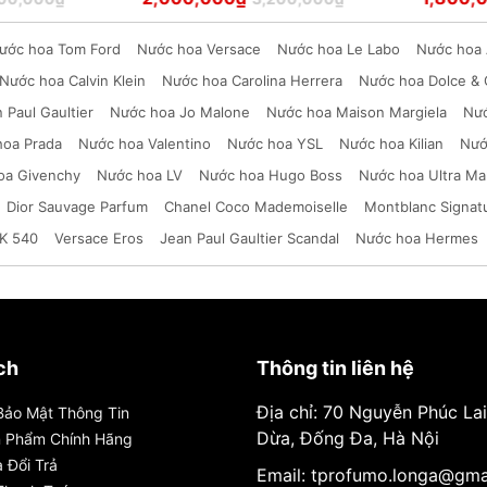
hạng
5
sao
ước hoa Tom Ford
Nước hoa Versace
Nước hoa Le Labo
Nước hoa 
Nước hoa Calvin Klein
Nước hoa Carolina Herrera
Nước hoa Dolce &
 Paul Gaultier
Nước hoa Jo Malone
Nước hoa Maison Margiela
Nướ
hoa Prada
Nước hoa Valentino
Nước hoa YSL
Nước hoa Kilian
Nướ
oa Givenchy
Nước hoa LV
Nước hoa Hugo Boss
Nước hoa Ultra Ma
Dior Sauvage Parfum
Chanel Coco Mademoiselle
Montblanc Signat
K 540
Versace Eros
Jean Paul Gaultier Scandal
Nước hoa Hermes
ch
Thông tin liên hệ
Địa chỉ: 70 Nguyễn Phúc La
Bảo Mật Thông Tin
Dừa, Đống Đa, Hà Nội
n Phẩm Chính Hãng
 Đổi Trả
Email: tprofumo.longa@gma