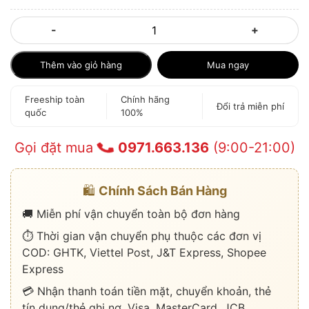
-
+
Thêm vào giỏ hàng
Mua ngay
Freeship toàn
Chính hãng
Đổi trả miễn phí
quốc
100%
Gọi đặt mua
0971.663.136
(9:00-21:00)
🛍️
Chính Sách Bán Hàng
🚚 Miễn phí vận chuyển toàn bộ đơn hàng
⏱️ Thời gian vận chuyển phụ thuộc các đơn vị
COD: GHTK, Viettel Post, J&T Express, Shopee
Express
💳 Nhận thanh toán tiền mặt, chuyển khoản, thẻ
tín dụng/thẻ ghi nợ, Visa, MasterCard, JCB