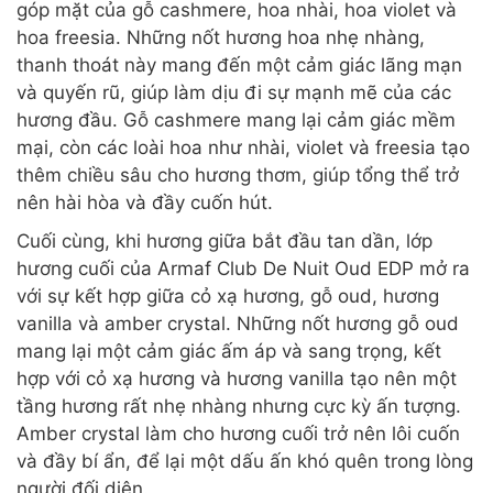
góp mặt của gỗ cashmere, hoa nhài, hoa violet và
hoa freesia. Những nốt hương hoa nhẹ nhàng,
thanh thoát này mang đến một cảm giác lãng mạn
và quyến rũ, giúp làm dịu đi sự mạnh mẽ của các
hương đầu. Gỗ cashmere mang lại cảm giác mềm
mại, còn các loài hoa như nhài, violet và freesia tạo
thêm chiều sâu cho hương thơm, giúp tổng thể trở
nên hài hòa và đầy cuốn hút.
Cuối cùng, khi hương giữa bắt đầu tan dần, lớp
hương cuối của Armaf Club De Nuit Oud EDP mở ra
với sự kết hợp giữa cỏ xạ hương, gỗ oud, hương
vanilla và amber crystal. Những nốt hương gỗ oud
mang lại một cảm giác ấm áp và sang trọng, kết
hợp với cỏ xạ hương và hương vanilla tạo nên một
tầng hương rất nhẹ nhàng nhưng cực kỳ ấn tượng.
Amber crystal làm cho hương cuối trở nên lôi cuốn
và đầy bí ẩn, để lại một dấu ấn khó quên trong lòng
người đối diện.