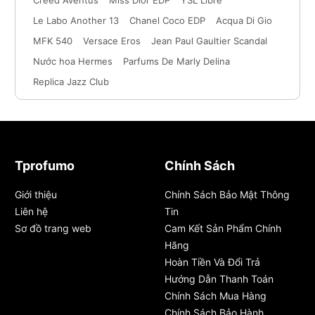
Creed Aventus
Miss Dior EDP
YSL Libre
Le Labo Another 13
Chanel Coco EDP
Acqua Di Gio
MFK 540
Versace Eros
Jean Paul Gaultier Scandal
Nước hoa Hermes
Parfums De Marly Delina
Replica Jazz Club
Tprofumo
Chính Sách
Giới thiệu
Chính Sách Bảo Mật Thông
Liên hệ
Tin
Sơ đồ trang web
Cam Kết Sản Phẩm Chính
Hãng
Hoàn Tiền Và Đổi Trả
Hướng Dẫn Thanh Toán
Chính Sách Mua Hàng
Chính Sách Bảo Hành