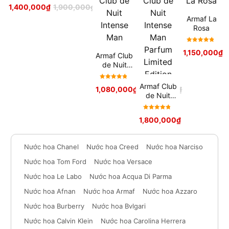
Elixir EDP
Được xếp
1,400,000
₫
1,900,000
₫
hạng
5
Armaf La
sao
Rosa
Được xếp
1,150,000
₫
Armaf Club
hạng
5
de Nuit
sao
Intense
Man
Được xếp
Armaf Club
1,080,000
₫
1,800,000
₫
hạng
5
de Nuit
sao
Intense
Man
Được xếp
1,800,000
₫
Parfum
hạng
5
Limited
sao
Edition
Nước hoa Chanel
Nước hoa Creed
Nước hoa Narciso
Nước hoa Tom Ford
Nước hoa Versace
Nước hoa Le Labo
Nước hoa Acqua Di Parma
Nước hoa Afnan
Nước hoa Armaf
Nước hoa Azzaro
Nước hoa Burberry
Nước hoa Bvlgari
Nước hoa Calvin Klein
Nước hoa Carolina Herrera