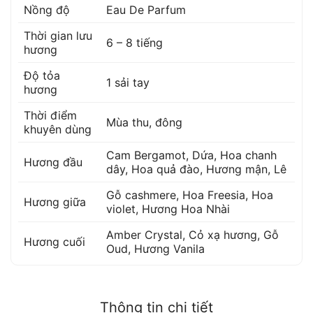
Nồng độ
Eau De Parfum
Thời gian lưu
6 – 8 tiếng
hương
Độ tỏa
1 sải tay
hương
Thời điểm
Mùa thu, đông
khuyên dùng
Cam Bergamot
,
Dứa
,
Hoa chanh
Hương đầu
dây
,
Hoa quả đào
,
Hương mận
,
Lê
Gỗ cashmere
,
Hoa Freesia
,
Hoa
Hương giữa
violet
,
Hương Hoa Nhài
Amber Crystal
,
Cỏ xạ hương
,
Gỗ
Hương cuối
Oud
,
Hương Vanila
Thông tin chi tiết