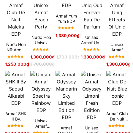
Armaf Yum
Yum EDP
Được xếp
1,380,000
₫
1,700,000
₫
Nước Hoa
Unisex
hạng
5
Unisex
Armaf Uniq
sao
Nước Hoa
Unisex
Armaf
Oud
Nữ Armaf
Armaf
Beach
Forever
Được xếp
Được xếp
Club De
Armaf Uniq
1,300,000
₫
1,700,000
₫
1,330,000
₫
1,700,000
₫
Party
Eau De
hạng
5
hạng
5
Nuit
Effects Of
Được xếp
Được xếp
Parfum
1,250,000
₫
1,700,000
₫
1,300,000
₫
sao
sao
Maleka
Uniq EDP
hạng
5
hạng
5
EDP
sao
sao
Armaf SHK
Armaf Club
II By
De Nuit
Unisex
Saoud
Blue Iconic
Armaf
Armaf
Unisex
Alkaabi
EDP
Được xếp
Được xếp
Odyssey