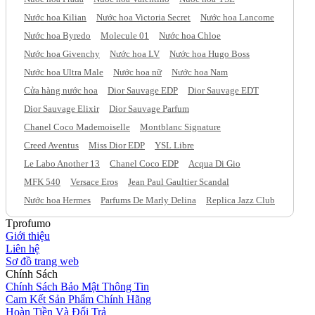
Nước hoa Kilian
Nước hoa Victoria Secret
Nước hoa Lancome
Nước hoa Byredo
Molecule 01
Nước hoa Chloe
Nước hoa Givenchy
Nước hoa LV
Nước hoa Hugo Boss
Nước hoa Ultra Male
Nước hoa nữ
Nước hoa Nam
Cửa hàng nước hoa
Dior Sauvage EDP
Dior Sauvage EDT
Dior Sauvage Elixir
Dior Sauvage Parfum
Chanel Coco Mademoiselle
Montblanc Signature
Creed Aventus
Miss Dior EDP
YSL Libre
Le Labo Another 13
Chanel Coco EDP
Acqua Di Gio
MFK 540
Versace Eros
Jean Paul Gaultier Scandal
Nước hoa Hermes
Parfums De Marly Delina
Replica Jazz Club
Tprofumo
Giới thiệu
Liên hệ
Sơ đồ trang web
Chính Sách
Chính Sách Bảo Mật Thông Tin
Cam Kết Sản Phẩm Chính Hãng
Hoàn Tiền Và Đổi Trả