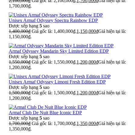
2,100,000
₫
Giá gốc là: 2,100,000₫.
1,700,000
₫
Giá hiện tại là:
1,700,000₫.
Unisex Armaf Odyssey Spectra Rainbow EDP
Được xếp hạng
5
sao
1,400,000
₫
Giá gốc là: 1,400,000₫.
1,150,000
₫
Giá hiện tại là:
1,150,000₫.
Armaf Odyssey Mandarin Sky Limited Edition EDP
Được xếp hạng
5
sao
1,550,000
₫
Giá gốc là: 1,550,000₫.
1,200,000
₫
Giá hiện tại là:
1,200,000₫.
Unisex Armaf Odyssey Limoni Fresh Edition EDP
Được xếp hạng
5
sao
1,500,000
₫
Giá gốc là: 1,500,000₫.
1,200,000
₫
Giá hiện tại là:
1,200,000₫.
Armaf Club De Nuit Blue Iconic EDP
Được xếp hạng
5
sao
1,700,000
₫
Giá gốc là: 1,700,000₫.
1,350,000
₫
Giá hiện tại là:
1,350,000₫.