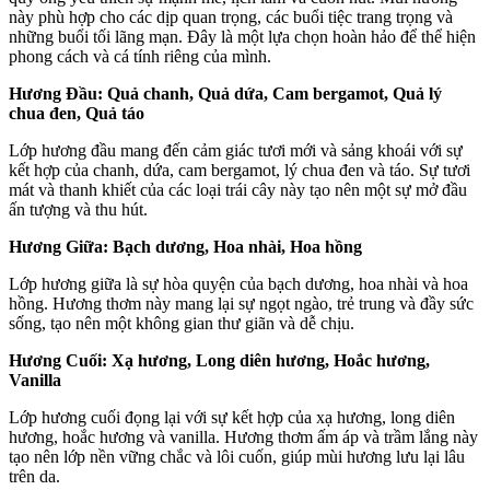
này phù hợp cho các dịp quan trọng, các buổi tiệc trang trọng và
những buổi tối lãng mạn. Đây là một lựa chọn hoàn hảo để thể hiện
phong cách và cá tính riêng của mình.
Hương Đầu: Quả chanh, Quả dứa, Cam bergamot, Quả lý
chua đen, Quả táo
Lớp hương đầu mang đến cảm giác tươi mới và sảng khoái với sự
kết hợp của chanh, dứa, cam bergamot, lý chua đen và táo. Sự tươi
mát và thanh khiết của các loại trái cây này tạo nên một sự mở đầu
ấn tượng và thu hút.
Hương Giữa: Bạch dương, Hoa nhài, Hoa hồng
Lớp hương giữa là sự hòa quyện của bạch dương, hoa nhài và hoa
hồng. Hương thơm này mang lại sự ngọt ngào, trẻ trung và đầy sức
sống, tạo nên một không gian thư giãn và dễ chịu.
Hương Cuối: Xạ hương, Long diên hương, Hoắc hương,
Vanilla
Lớp hương cuối đọng lại với sự kết hợp của xạ hương, long diên
hương, hoắc hương và vanilla. Hương thơm ấm áp và trầm lắng này
tạo nên lớp nền vững chắc và lôi cuốn, giúp mùi hương lưu lại lâu
trên da.