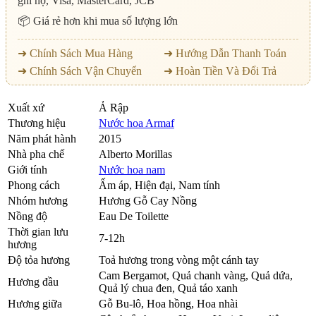
ghi nợ, Visa, MasterCard, JCB
📦 Giá rẻ hơn khi mua số lượng lớn
➜ Chính Sách Mua Hàng
➜ Hướng Dẫn Thanh Toán
➜ Chính Sách Vận Chuyển
➜ Hoàn Tiền Và Đổi Trả
Xuất xứ
Ả Rập
Thương hiệu
Nước hoa Armaf
Năm phát hành
2015
Nhà pha chế
Alberto Morillas
Giới tính
Nước hoa nam
Phong cách
Ấm áp, Hiện đại, Nam tính
Nhóm hương
Hương Gỗ Cay Nồng
Nồng độ
Eau De Toilette
Thời gian lưu
7-12h
hương
Độ tỏa hương
Toả hương trong vòng một cánh tay
Cam Bergamot
,
Quả chanh vàng
,
Quả dứa
,
Hương đầu
Quả lý chua đen
,
Quả táo xanh
Hương giữa
Gỗ Bu-lô
,
Hoa hồng
,
Hoa nhài