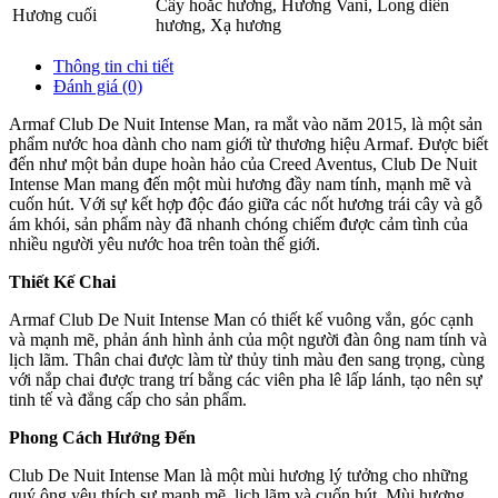
Cây hoắc hương
,
Hương Vani
,
Long diên
Hương cuối
hương
,
Xạ hương
Thông tin chi tiết
Đánh giá (0)
Armaf Club De Nuit Intense Man, ra mắt vào năm 2015, là một sản
phẩm nước hoa dành cho nam giới từ thương hiệu Armaf. Được biết
đến như một bản dupe hoàn hảo của Creed Aventus, Club De Nuit
Intense Man mang đến một mùi hương đầy nam tính, mạnh mẽ và
cuốn hút. Với sự kết hợp độc đáo giữa các nốt hương trái cây và gỗ
ám khói, sản phẩm này đã nhanh chóng chiếm được cảm tình của
nhiều người yêu nước hoa trên toàn thế giới.
Thiết Kế Chai
Armaf Club De Nuit Intense Man có thiết kế vuông vắn, góc cạnh
và mạnh mẽ, phản ánh hình ảnh của một người đàn ông nam tính và
lịch lãm. Thân chai được làm từ thủy tinh màu đen sang trọng, cùng
với nắp chai được trang trí bằng các viên pha lê lấp lánh, tạo nên sự
tinh tế và đẳng cấp cho sản phẩm.
Phong Cách Hướng Đến
Club De Nuit Intense Man là một mùi hương lý tưởng cho những
quý ông yêu thích sự mạnh mẽ, lịch lãm và cuốn hút. Mùi hương