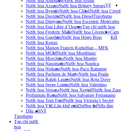
Nước hoa Amouage
Nước hoa Armaf
Về
Nước hoa Azzaro
Nước hoa Britney Spears
Nước hoa Byredo
Nước hoa Chloé
Nước hoa Creed
Nước hoa Davidoff
Nước hoa Diesel
Tprofumo
Nước hoa Diptyque
Nước hoa Escentric Molecules
Nước hoa Etat Libre d`Orange
Tạp chí nước hoa
Nước hoa Frederic Malle
Nước hoa Givenchy
Cam
Nước hoa Guerlain
Nước hoa Hugo Boss
Kết
Nước hoa Kenzo
Nước hoa Maison Francis Kurkdjian – MFK
Nước hoa MCM
Nước hoa Montblanc
Nước hoa Moschino
Nước hoa Mugler
Nước hoa Nasomatto
Nước hoa Nautica
Nước hoa Nishane
Nước hoa Paco Rabanne
Nước hoa Parfums de Marly
Nước hoa Prada
Nước hoa Ralph Lauren
Nước hoa Roja Dove
Nước hoa Serge Lutens
Nước hoa Valentino
Nước hoa Versace
Nước hoa Xerjoff
Nước hoa Zara
Profumum Roma
Nước hoa Salvatore Ferragamo
Nước hoa Tom Ford
Nước hoa Victoria’s Secret
Nước hoa YSL
Lăn khử mùi
Dưỡng thể
Sữa tắm
Dầu gội
Về
Tprofumo
Tạp chí nước
hoa