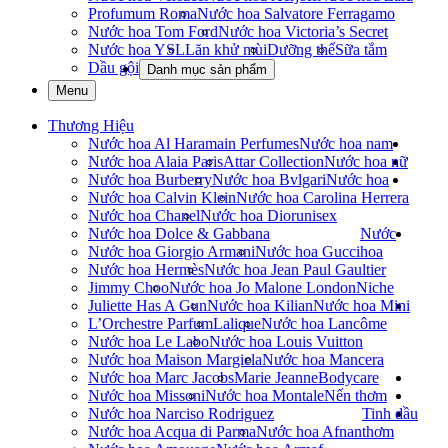
Profumum Roma
Nước hoa Salvatore Ferragamo
Nước hoa Tom Ford
Nước hoa Victoria’s Secret
Nước hoa YSL
Lăn khử mùi
Dưỡng thể
Sữa tắm
Dầu gội
Danh mục sản phẩm
Menu
Thương Hiệu
Nước hoa Al Haramain Perfumes
Nước hoa nam
Nước hoa Alaia Paris
Attar Collection
Nước hoa nữ
Nước hoa Burberry
Nước hoa Bvlgari
Nước hoa
Nước hoa Calvin Klein
Nước hoa Carolina Herrera
Nước hoa Chanel
Nước hoa Dior
unisex
Nước hoa Dolce & Gabbana
Nước
Nước hoa Giorgio Armani
Nước hoa Gucci
hoa
Nước hoa Hermès
Nước hoa Jean Paul Gaultier
Jimmy Choo
Nước hoa Jo Malone London
Niche
Juliette Has A Gun
Nước hoa Kilian
Nước hoa Mini
L’Orchestre Parfum
Lalique
Nước hoa Lancôme
Nước hoa Le Labo
Nước hoa Louis Vuitton
Nước hoa Maison Margiela
Nước hoa Mancera
Nước hoa Marc Jacobs
Marie Jeanne
Bodycare
Nước hoa Missoni
Nước hoa Montale
Nến thơm
Nước hoa Narciso Rodriguez
Tinh dầu
Nước hoa Acqua di Parma
Nước hoa Afnan
thơm