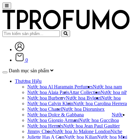
0
Danh mục sản phẩm
Thương Hiệu
Nước hoa Al Haramain Perfumes
Nước hoa nam
Nước hoa Alaia Paris
Attar Collection
Nước hoa nữ
Nước hoa Burberry
Nước hoa Bvlgari
Nước hoa
Nước hoa Calvin Klein
Nước hoa Carolina Herrera
Nước hoa Chanel
Nước hoa Dior
unisex
Nước hoa Dolce & Gabbana
Nước
Nước hoa Giorgio Armani
Nước hoa Gucci
hoa
Nước hoa Hermès
Nước hoa Jean Paul Gaultier
Jimmy Choo
Nước hoa Jo Malone London
Niche
Juliette Has A Gun
Nước hoa Kilian
Nước hoa Mini