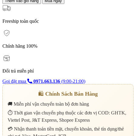
Thêm vào giỏ hàng
Mua ngay
Freeship toàn quốc
Chính hãng 100%
Đổi trả miễn phí
Gọi đặt mua
0971.663.136
(9:00-21:00)
🛍️
Chính Sách Bán Hàng
🚚 Miễn phí vận chuyển toàn bộ đơn hàng
⏱️ Thời gian vận chuyển phụ thuộc các đơn vị COD: GHTK,
Viettel Post, J&T Express, Shopee Express
💳 Nhận thanh toán tiền mặt, chuyển khoản, thẻ tín dụng/thẻ