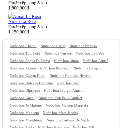
Được xếp hạng
5
sao
1,800,000
₫
Armaf La Rosa
Được xếp hạng
5
sao
1,150,000
₫
Nước hoa Chanel
Nước hoa Creed
Nước hoa Narciso
Nước hoa Tom Ford
Nước hoa Versace
Nước hoa Le Labo
Nước hoa Acqua Di Parma
Nước hoa Afnan
Nước hoa Armaf
Nước hoa Azzaro
Nước hoa Burberry
Nước hoa Bvlgari
Nước hoa Calvin Klein
Nước hoa Carolina Herrera
Nước hoa Dolce & Gabbana
Nước hoa Dior
Nước hoa Diptyque
Nước hoa Giorgio Armani
Nước hoa Gucci
Nước hoa Jean Paul Gaultier
Nước hoa Jo Malone
Nước hoa Maison Margiela
Nước hoa Mancera
Nước hoa Marc Jacobs
Nước hoa Montblanc
Nước hoa Parfums De Marly
Nước hoa Prada
Nước hoa Valentino
Nước hoa YSL