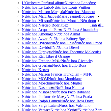
L’Orchestre Parfum
Lalique
Nước hoa Lancôme
Nước hoa Le Labo
Nước hoa Louis Vuitton
Nước hoa Maison Margiela
Nước hoa Mancera
Nước hoa Marc Jacobs
Marie Jeanne
Bodycare
Nước hoa Missoni
Nước hoa Montale
Nến thơm
Nước hoa Narciso Rodriguez
Tinh dầu
Nước hoa Acqua di Parma
Nước hoa Afnan
thơm
Nước hoa Amouage
Nước hoa Armaf
Nước hoa Azzaro
Nước hoa Britney Spears
Nước hoa Byredo
Nước hoa Chloé
Nước hoa Creed
Nước hoa Davidoff
Nước hoa Diesel
Nước hoa Diptyque
Nước hoa Escentric Molecules
Nước hoa Etat Libre d`Orange
Nước hoa Frederic Malle
Nước hoa Givenchy
Nước hoa Guerlain
Nước hoa Hugo Boss
Nước hoa Kenzo
Nước hoa Maison Francis Kurkdjian – MFK
Nước hoa MCM
Nước hoa Montblanc
Nước hoa Moschino
Nước hoa Mugler
Nước hoa Nasomatto
Nước hoa Nautica
Nước hoa Nishane
Nước hoa Paco Rabanne
Nước hoa Parfums de Marly
Nước hoa Prada
Nước hoa Ralph Lauren
Nước hoa Roja Dove
Nước hoa Serge Lutens
Nước hoa Valentino
Nước hoa Versace
Nước hoa Xerjoff
Nước hoa Zara