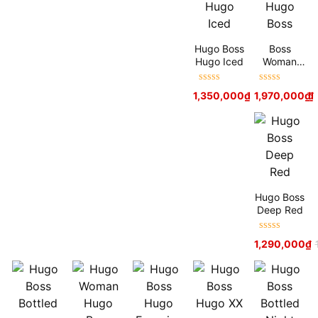
Hugo Boss
Boss
Hugo Iced
Woman
Hugo Boss
Được xếp
Được xếp
1,350,000
₫
–
1,970,000
1,650,000
₫
₫
hạng
5
sao
hạng
5
sao
Hugo Boss
Deep Red
Được xếp
1,290,000
₫
hạng
5
sao