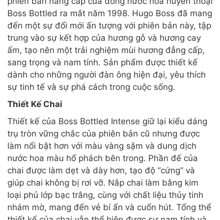
phiên bản nâng cấp của dòng nước hoa huyền thoại
Boss Bottled ra mắt năm 1998. Hugo Boss đã mang
đến một sự đổi mới ấn tượng với phiên bản này, tập
trung vào sự kết hợp của hương gỗ và hương cay
ấm, tạo nên một trải nghiệm mùi hương đẳng cấp,
sang trọng và nam tính. Sản phẩm được thiết kế
dành cho những người đàn ông hiện đại, yêu thích
sự tinh tế và sự phá cách trong cuộc sống.
Thiết Kế Chai
Thiết kế của Boss Bottled Intense giữ lại kiểu dáng
trụ tròn vững chắc của phiên bản cũ nhưng được
làm nổi bật hơn với màu vàng sậm và dung dịch
nước hoa màu hổ phách bên trong. Phần đế của
chai được làm dẹt và dày hơn, tạo độ “cứng” và
giúp chai không bị rơi vỡ. Nắp chai làm bằng kim
loại phủ lớp bạc trắng, cùng với chất liệu thủy tinh
nhám mờ, mang đến vẻ bí ẩn và cuốn hút. Tổng thể
thiết kế của chai vẫn thể hiện được sự nam tính và