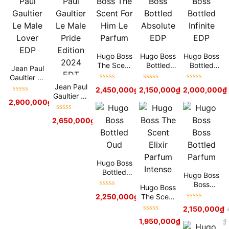
Hugo Boss
Hugo Boss
Hugo Boss
The Scent
Bottled
Bottled
Jean Paul
For Him Le
Absolute
Infinite
Gaultier Le
Parfum
EDP
EDP
Được xếp
Được xếp
Được xếp
Male Lover
Jean Paul
2,450,000
₫
2,150,000
5,900,000
₫
₫
2,000,000
4,500,000
₫
₫
hạng
5
sao
hạng
5
sao
hạng
5
sao
EDP
Gaultier Le
Được xếp
2,900,000
₫
5,900,000
₫
Male Pride
hạng
5
sao
Edition
Được xếp
2,650,000
₫
5,900,000
₫
2024 EDT
hạng
5
sao
Hugo Boss
Bottled
Hugo Boss
Oud
Boss
Hugo Boss
Được xếp
Bottled
The Scent
2,250,000
₫
5,700,000
₫
hạng
5
sao
Parfum
Được xếp
Elixir
2,150,000
₫
hạng
5
sao
Parfum
Được xếp
1,950,000
₫
4,500,000
₫
Intense
hạng
5
sao