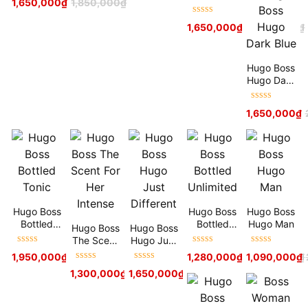
1,650,000
₫
1,850,000
₫
Pour
hạng
5
sao
Femme
Được xếp
1,650,000
₫
2,300,000
₫
Lumineuse
hạng
5
sao
Hugo Boss
Hugo Dark
Blue
Được xếp
1,650,000
₫
hạng
5
sao
Hugo Boss
Hugo Boss
Hugo Boss
Bottled
Bottled
Hugo Man
Hugo Boss
Hugo Boss
Tonic
Unlimited
The Scent
Hugo Just
Được xếp
Được xếp
Được xếp
For Her
Different
1,950,000
₫
2,600,000
₫
1,280,000
₫
1,090,000
2,500,000
₫
₫
hạng
5
sao
hạng
5
sao
hạng
5
sao
Intense
Được xếp
Được xếp
1,300,000
₫
1,650,000
1,900,000
₫
₫
2,250,000
₫
hạng
5
sao
hạng
5
sao