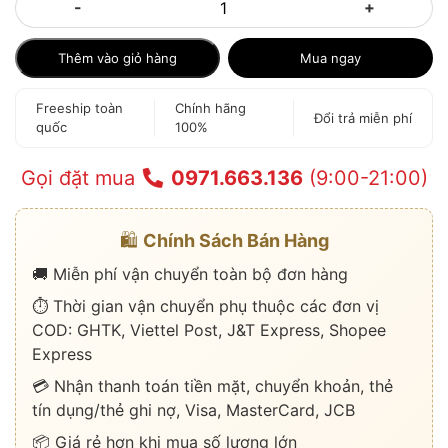
-
+
Thêm vào giỏ hàng
Mua ngay
Freeship toàn
Chính hãng
Đổi trả miễn phí
quốc
100%
Gọi đặt mua
0971.663.136
(9:00-21:00)
🛍️
Chính Sách Bán Hàng
🚚 Miễn phí vận chuyển toàn bộ đơn hàng
⏱️ Thời gian vận chuyển phụ thuộc các đơn vị
COD: GHTK, Viettel Post, J&T Express, Shopee
Express
💳 Nhận thanh toán tiền mặt, chuyển khoản, thẻ
tín dụng/thẻ ghi nợ, Visa, MasterCard, JCB
📦 Giá rẻ hơn khi mua số lượng lớn