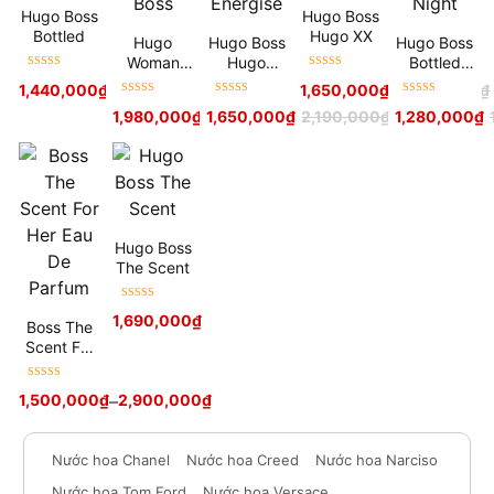
Hugo Boss
Hugo Boss
Bottled
Hugo XX
Hugo
Hugo Boss
Hugo Boss
Woman
Hugo
Bottled
Được xếp
Được xếp
Hugo Boss
Energise
Night
1,440,000
₫
–
1,950,000
₫
1,650,000
₫
2,000,000
₫
hạng
5
sao
hạng
5
sao
Được xếp
Được xếp
Được xếp
1,980,000
₫
1,650,000
₫
2,190,000
₫
1,280,000
₫
hạng
5
sao
hạng
5
sao
hạng
5
sao
Hugo Boss
The Scent
Được xếp
1,690,000
₫
Boss The
hạng
5
sao
Scent For
Her Eau De
Parfum
Được xếp
1,500,000
₫
–
2,900,000
₫
hạng
5
sao
Nước hoa Chanel
Nước hoa Creed
Nước hoa Narciso
Nước hoa Tom Ford
Nước hoa Versace