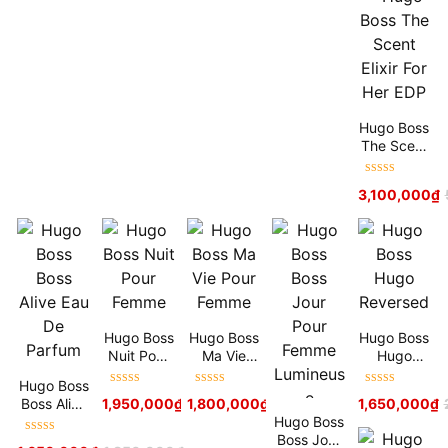
Hugo Boss
The Scent
Elixir For
Her EDP
Được xếp
3,100,000
₫
hạng
5
sao
Hugo Boss
Hugo Boss
Hugo Boss
Nuit Pour
Ma Vie
Hugo
Femme
Pour
Reversed
Hugo Boss
Femme
Được xếp
Được xếp
Được xếp
Boss Alive
1,950,000
₫
1,800,000
₫
2,800,000
₫
1,650,000
₫
hạng
5
sao
hạng
5
sao
hạng
5
sao
Eau De
Hugo Boss
Parfum
Boss Jour
Được xếp