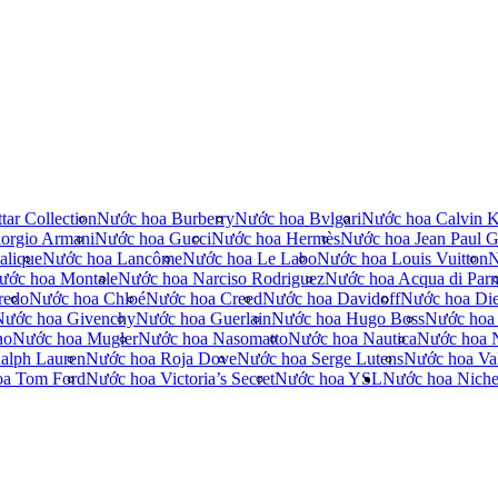
tar Collection
Nước hoa Burberry
Nước hoa Bvlgari
Nước hoa Calvin K
orgio Armani
Nước hoa Gucci
Nước hoa Hermès
Nước hoa Jean Paul Ga
alique
Nước hoa Lancôme
Nước hoa Le Labo
Nước hoa Louis Vuitton
N
ước hoa Montale
Nước hoa Narciso Rodriguez
Nước hoa Acqua di Par
redo
Nước hoa Chloé
Nước hoa Creed
Nước hoa Davidoff
Nước hoa Die
Nước hoa Givenchy
Nước hoa Guerlain
Nước hoa Hugo Boss
Nước hoa
no
Nước hoa Mugler
Nước hoa Nasomatto
Nước hoa Nautica
Nước hoa 
alph Lauren
Nước hoa Roja Dove
Nước hoa Serge Lutens
Nước hoa Val
oa Tom Ford
Nước hoa Victoria’s Secret
Nước hoa YSL
Nước hoa Nich