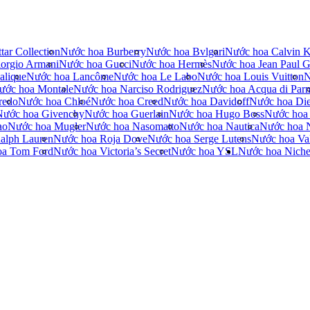
tar Collection
Nước hoa Burberry
Nước hoa Bvlgari
Nước hoa Calvin K
orgio Armani
Nước hoa Gucci
Nước hoa Hermès
Nước hoa Jean Paul Ga
alique
Nước hoa Lancôme
Nước hoa Le Labo
Nước hoa Louis Vuitton
N
ước hoa Montale
Nước hoa Narciso Rodriguez
Nước hoa Acqua di Par
redo
Nước hoa Chloé
Nước hoa Creed
Nước hoa Davidoff
Nước hoa Die
Nước hoa Givenchy
Nước hoa Guerlain
Nước hoa Hugo Boss
Nước hoa
no
Nước hoa Mugler
Nước hoa Nasomatto
Nước hoa Nautica
Nước hoa 
alph Lauren
Nước hoa Roja Dove
Nước hoa Serge Lutens
Nước hoa Val
oa Tom Ford
Nước hoa Victoria’s Secret
Nước hoa YSL
Nước hoa Nich