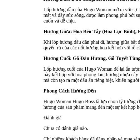
Lớp hương đầu của Hugo Woman mở ra với sự tư
mát và đầy sức sống, được làm phong phú bởi sự 
cuốn và dễ chịu.
Hương Giữa: Hoa Bèo Tây (Hoa Lục Bình), H
Khi lớp hương đầu dần phai đi, hương giữa bắt đ
quyến rũ của các nốt hương hoa kết hợp với rễ c
Hương Cuối: Gỗ Đàn Hương, Gỗ Tuyết Tùng
Lớp hương cuối của Hugo Woman để lại ấn tượng
này kết hợp với hoa phong lan, hương nhựa cây 
mà còn tạo ra một dấu ấn riêng biệt, khiến ngườ
Phong Cách Hướng Đến
Hugo Woman Hugo Boss là lựa chọn lý tưởng cho
hương của sản phẩm mang đến một sự kết hợp hoà
Đánh giá
Chưa có đánh giá nào.
Chỉ những khách hàng đã đăng nhập và mua sản 