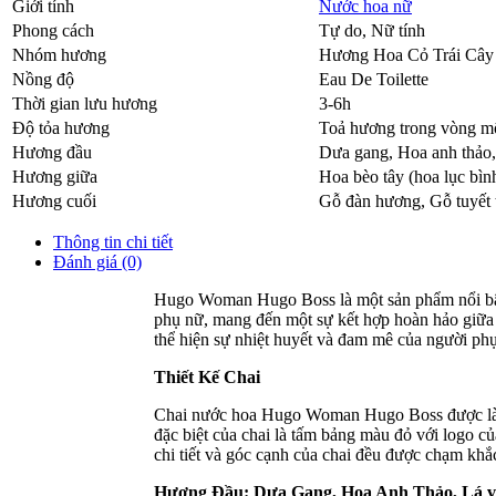
Giới tính
Nước hoa nữ
Phong cách
Tự do, Nữ tính
Nhóm hương
Hương Hoa Cỏ Trái Cây
Nồng độ
Eau De Toilette
Thời gian lưu hương
3-6h
Độ tỏa hương
Toả hương trong vòng mộ
Hương đầu
Dưa gang
,
Hoa anh thảo
Hương giữa
Hoa bèo tây (hoa lục bìn
Hương cuối
Gỗ đàn hương
,
Gỗ tuyết 
Thông tin chi tiết
Đánh giá (0)
Hugo Woman Hugo Boss là một sản phẩm nổi bật
phụ nữ, mang đến một sự kết hợp hoàn hảo giữa 
thể hiện sự nhiệt huyết và đam mê của người phụ 
Thiết Kế Chai
Chai nước hoa Hugo Woman Hugo Boss được làm từ
đặc biệt của chai là tấm bảng màu đỏ với logo củ
chi tiết và góc cạnh của chai đều được chạm khắc
Hương Đầu: Dưa Gang, Hoa Anh Thảo, Lá v