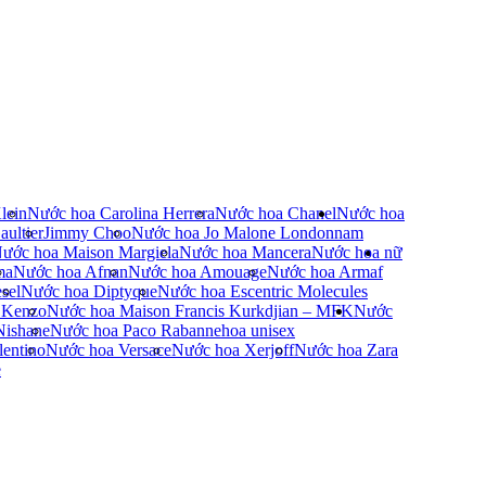
lein
Nước hoa Carolina Herrera
Nước hoa Chanel
Nước hoa
ultier
Jimmy Choo
Nước hoa Jo Malone London
nam
ước hoa Maison Margiela
Nước hoa Mancera
Nước hoa nữ
ma
Nước hoa Afnan
Nước hoa Amouage
Nước hoa Armaf
sel
Nước hoa Diptyque
Nước hoa Escentric Molecules
 Kenzo
Nước hoa Maison Francis Kurkdjian – MFK
Nước
Nishane
Nước hoa Paco Rabanne
hoa unisex
entino
Nước hoa Versace
Nước hoa Xerjoff
Nước hoa Zara
e