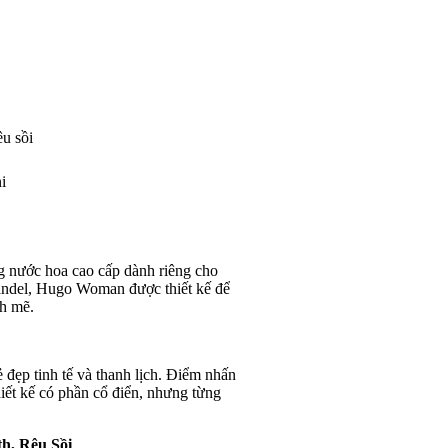
u sồi
i
 nước hoa cao cấp dành riêng cho
Wandel, Hugo Woman được thiết kế để
nh mẽ.
đẹp tinh tế và thanh lịch. Điểm nhấn
hiết kế có phần cổ điển, nhưng từng
h, Rêu Sồi