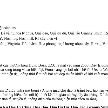
t cánh tay
,
Lá và nụ hoa lý chua
,
Quả đào
,
Quả đu đủ
,
Quả táo Granny Smith
,
Rê
h)
,
Hoa huệ
,
Hoa nhài
,
Rễ cây diên vĩ
tùng Virginia
,
Hổ phách
,
Hoa phong lan
,
Hương nhựa cây
,
Hương Van
 của thương hiệu Hugo Boss, được ra mắt vào năm 2000. Đây là dòng
sự sang trọng và sự hiện đại. Được sáng tạo bởi nhà chế tác Ursula 
nữ hiện đại, đồng thời làm nổi bật nét đẹp thuần khiết và khí chất mạ
 thủy tinh sáng bóng với tone màu chủ đạo là trắng bạc, tạo nên vẻ 
a thương hiệu, làm nổi bật thiết kế đơn giản nhưng đầy ấn tượng. Dù t
 tinh tế, truyền tải thông điệp của thương hiệu một cách rõ ràng.
à Nụ Hoa Lý Chua, Quả Đào, Quả Đu Đủ, Quả Táo, Granny Smit