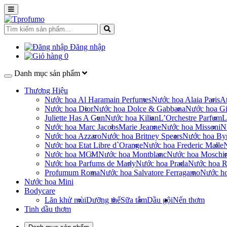
Đăng nhập
0
Danh mục sản phẩm
Thương Hiệu
Nước hoa Al Haramain Perfumes
Nước hoa Alaia Paris
At
Nước hoa Dior
Nước hoa Dolce & Gabbana
Nước hoa Gi
Juliette Has A Gun
Nước hoa Kilian
L’Orchestre Parfum
L
Nước hoa Marc Jacobs
Marie Jeanne
Nước hoa Missoni
N
Nước hoa Azzaro
Nước hoa Britney Spears
Nước hoa By
Nước hoa Etat Libre d`Orange
Nước hoa Frederic Malle
Nước hoa MCM
Nước hoa Montblanc
Nước hoa Moschi
Nước hoa Parfums de Marly
Nước hoa Prada
Nước hoa R
Profumum Roma
Nước hoa Salvatore Ferragamo
Nước h
Nước hoa Mini
Bodycare
Lăn khử mùi
Dưỡng thể
Sữa tắm
Dầu gội
Nến thơm
Tinh dầu thơm