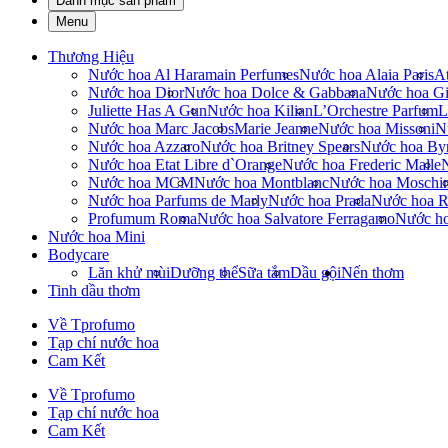
Danh mục sản phẩm
Menu
Thương Hiệu
Nước hoa Al Haramain Perfumes
Nước hoa Alaia Paris
At
Nước hoa Dior
Nước hoa Dolce & Gabbana
Nước hoa Gi
Juliette Has A Gun
Nước hoa Kilian
L’Orchestre Parfum
L
Nước hoa Marc Jacobs
Marie Jeanne
Nước hoa Missoni
N
Nước hoa Azzaro
Nước hoa Britney Spears
Nước hoa By
Nước hoa Etat Libre d`Orange
Nước hoa Frederic Malle
Nước hoa MCM
Nước hoa Montblanc
Nước hoa Moschi
Nước hoa Parfums de Marly
Nước hoa Prada
Nước hoa R
Profumum Roma
Nước hoa Salvatore Ferragamo
Nước h
Nước hoa Mini
Bodycare
Lăn khử mùi
Dưỡng thể
Sữa tắm
Dầu gội
Nến thơm
Tinh dầu thơm
Về Tprofumo
Tạp chí nước hoa
Cam Kết
Về Tprofumo
Tạp chí nước hoa
Cam Kết