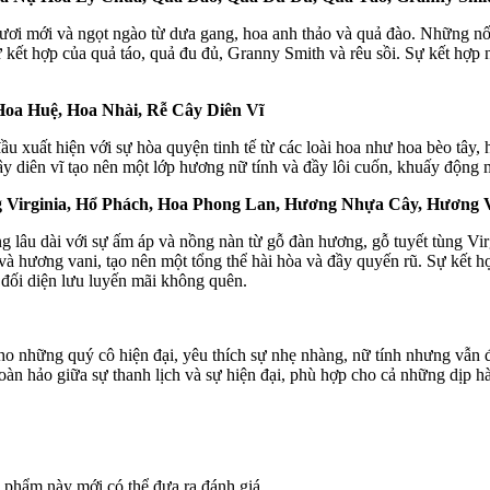
ơi mới và ngọt ngào từ dưa gang, hoa anh thảo và quả đào. Những n
kết hợp của quả táo, quả đu đủ, Granny Smith và rêu sồi. Sự kết hợp 
oa Huệ, Hoa Nhài, Rễ Cây Diên Vĩ
ầu xuất hiện với sự hòa quyện tinh tế từ các loài hoa như hoa bèo tây
ây diên vĩ tạo nên một lớp hương nữ tính và đầy lôi cuốn, khuấy động
 Virginia, Hổ Phách, Hoa Phong Lan, Hương Nhựa Cây, Hương 
 lâu dài với sự ấm áp và nồng nàn từ gỗ đàn hương, gỗ tuyết tùng Vi
và hương vani, tạo nên một tổng thể hài hòa và đầy quyến rũ. Sự kết 
i đối diện lưu luyến mãi không quên.
 những quý cô hiện đại, yêu thích sự nhẹ nhàng, nữ tính nhưng vẫn
n hảo giữa sự thanh lịch và sự hiện đại, phù hợp cho cả những dịp hà
phẩm này mới có thể đưa ra đánh giá.