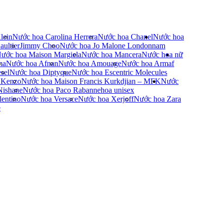
lein
Nước hoa Carolina Herrera
Nước hoa Chanel
Nước hoa
ultier
Jimmy Choo
Nước hoa Jo Malone London
nam
ước hoa Maison Margiela
Nước hoa Mancera
Nước hoa nữ
ma
Nước hoa Afnan
Nước hoa Amouage
Nước hoa Armaf
sel
Nước hoa Diptyque
Nước hoa Escentric Molecules
 Kenzo
Nước hoa Maison Francis Kurkdjian – MFK
Nước
Nishane
Nước hoa Paco Rabanne
hoa unisex
entino
Nước hoa Versace
Nước hoa Xerjoff
Nước hoa Zara
e