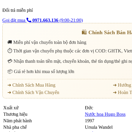
Đổi trả miễn phí
Gọi đặt mua
0971.663.136
(9:00-21:00)
🛍️
Chính Sách Bán H
🚚 Miễn phí vận chuyển toàn bộ đơn hàng
⏱️ Thời gian vận chuyển phụ thuộc các đơn vị COD: GHTK, Viett
💳 Nhận thanh toán tiền mặt, chuyển khoản, thẻ tín dụng/thẻ ghi 
📦 Giá rẻ hơn khi mua số lượng lớn
➜ Chính Sách Mua Hàng
➜ Hướng 
➜ Chính Sách Vận Chuyển
➜ Hoàn T
Xuất xứ
Đức
Thương hiệu
Nước hoa Hugo Boss
Năm phát hành
1997
Nhà pha chế
Ursula Wandel