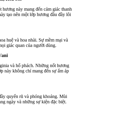
ốt hương này mang đến cảm giác thanh
này tạo nên một lớp hương đầu đầy lôi
, hoa huệ và hoa nhài. Sự mềm mại và
 mọi giác quan của người dùng.
Vani
rginia và hổ phách. Những nốt hương
hợp này không chỉ mang đến sự ấm áp
 đầy quyến rũ và phóng khoáng. Mùi
ng ngày và những sự kiện đặc biệt.