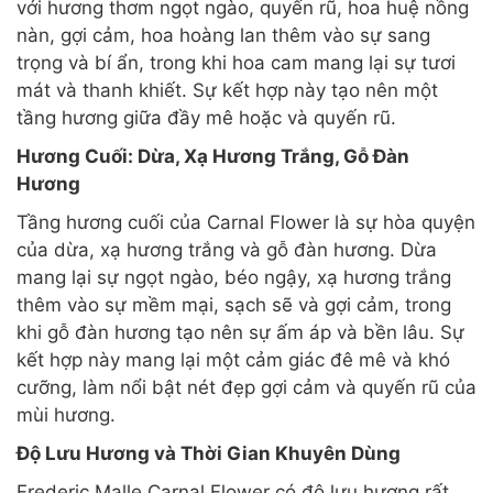
với hương thơm ngọt ngào, quyến rũ, hoa huệ nồng
nàn, gợi cảm, hoa hoàng lan thêm vào sự sang
trọng và bí ẩn, trong khi hoa cam mang lại sự tươi
mát và thanh khiết. Sự kết hợp này tạo nên một
tầng hương giữa đầy mê hoặc và quyến rũ.
Hương Cuối: Dừa, Xạ Hương Trắng, Gỗ Đàn
Hương
Tầng hương cuối của Carnal Flower là sự hòa quyện
của dừa, xạ hương trắng và gỗ đàn hương. Dừa
mang lại sự ngọt ngào, béo ngậy, xạ hương trắng
thêm vào sự mềm mại, sạch sẽ và gợi cảm, trong
khi gỗ đàn hương tạo nên sự ấm áp và bền lâu. Sự
kết hợp này mang lại một cảm giác đê mê và khó
cưỡng, làm nổi bật nét đẹp gợi cảm và quyến rũ của
mùi hương.
Độ Lưu Hương và Thời Gian Khuyên Dùng
Frederic Malle Carnal Flower có độ lưu hương rất