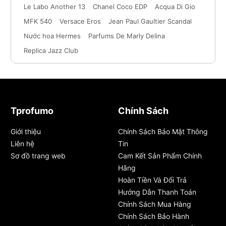
Le Labo Another 13
Chanel Coco EDP
Acqua Di Gio
MFK 540
Versace Eros
Jean Paul Gaultier Scandal
Nước hoa Hermes
Parfums De Marly Delina
Replica Jazz Club
Tprofumo
Chính Sách
Giới thiệu
Chính Sách Bảo Mật Thông
Liên hệ
Tin
Sơ đồ trang web
Cam Kết Sản Phẩm Chính
Hãng
Hoàn Tiền Và Đổi Trả
Hướng Dẫn Thanh Toán
Chính Sách Mua Hàng
Chính Sách Bảo Hành