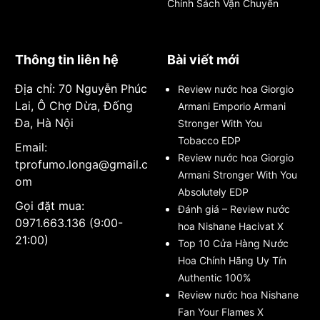
Chính Sách Vận Chuyển
Thông tin liên hệ
Bài viết mới
Địa chỉ: 70 Nguyễn Phúc
Review nước hoa Giorgio
Lai, Ô Chợ Dừa, Đống
Armani Emporio Armani
Đa, Hà Nội
Stronger With You
Tobacco EDP
Email:
Review nước hoa Giorgio
tprofumo.longa@gmail.c
Armani Stronger With You
om
Absolutely EDP
Gọi đặt mua:
Đánh giá – Review nước
0971.663.136 (9:00-
hoa Nishane Hacivat X
21:00)
Top 10 Cửa Hàng Nước
Hoa Chính Hãng Uy Tín
Authentic 100%
Review nước hoa Nishane
Fan Your Flames X