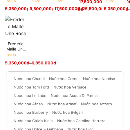
17,500,000
₫
–
25,500,00
hạng
5
sao
a Lady
us
Được xếp
Được xếp
Được xếp
Được xếp
5,350,000
₫
–
9,500,000
6,850,000
₫
₫
–
17,500,000
12,500,000
₫
–
₫
25,500,000
5,350,000
₫
₫
hạng
5
sao
hạng
5
sao
hạng
5
sao
hạng
5
sao
Frederic
Malle Une
Rose
Được xếp
5,350,000
₫
–
6,850,000
₫
hạng
5
sao
Nước hoa Chanel
Nước hoa Creed
Nước hoa Narciso
Nước hoa Tom Ford
Nước hoa Versace
Nước hoa Le Labo
Nước hoa Acqua Di Parma
Nước hoa Afnan
Nước hoa Armaf
Nước hoa Azzaro
Nước hoa Burberry
Nước hoa Bvlgari
Nước hoa Calvin Klein
Nước hoa Carolina Herrera
Nước hoa Dolce & Gabbana
Nước hoa Dior