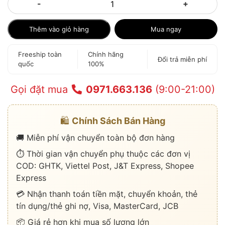
-
+
Thêm vào giỏ hàng
Mua ngay
Freeship toàn
Chính hãng
Đổi trả miễn phí
quốc
100%
Gọi đặt mua
0971.663.136
(9:00-21:00)
🛍️
Chính Sách Bán Hàng
🚚 Miễn phí vận chuyển toàn bộ đơn hàng
⏱️ Thời gian vận chuyển phụ thuộc các đơn vị
COD: GHTK, Viettel Post, J&T Express, Shopee
Express
💳 Nhận thanh toán tiền mặt, chuyển khoản, thẻ
tín dụng/thẻ ghi nợ, Visa, MasterCard, JCB
📦 Giá rẻ hơn khi mua số lượng lớn