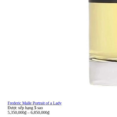
Frederic Malle Portrait of a Lady
Được xếp hạng
5
sao
5,350,000
₫
–
6,850,000
₫