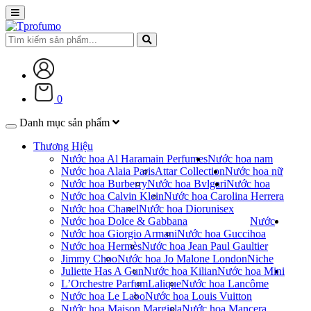
0
Danh mục sản phẩm
Thương Hiệu
Nước hoa Al Haramain Perfumes
Nước hoa nam
Nước hoa Alaia Paris
Attar Collection
Nước hoa nữ
Nước hoa Burberry
Nước hoa Bvlgari
Nước hoa
Nước hoa Calvin Klein
Nước hoa Carolina Herrera
Nước hoa Chanel
Nước hoa Dior
unisex
Nước hoa Dolce & Gabbana
Nước
Nước hoa Giorgio Armani
Nước hoa Gucci
hoa
Nước hoa Hermès
Nước hoa Jean Paul Gaultier
Jimmy Choo
Nước hoa Jo Malone London
Niche
Juliette Has A Gun
Nước hoa Kilian
Nước hoa Mini
L’Orchestre Parfum
Lalique
Nước hoa Lancôme
Nước hoa Le Labo
Nước hoa Louis Vuitton
Nước hoa Maison Margiela
Nước hoa Mancera