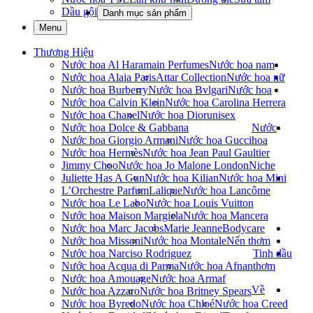
Dầu gội
Danh mục sản phẩm
Menu
Thương Hiệu
Nước hoa Al Haramain Perfumes
Nước hoa nam
Nước hoa Alaia Paris
Attar Collection
Nước hoa nữ
Nước hoa Burberry
Nước hoa Bvlgari
Nước hoa
Nước hoa Calvin Klein
Nước hoa Carolina Herrera
Nước hoa Chanel
Nước hoa Dior
unisex
Nước hoa Dolce & Gabbana
Nước
Nước hoa Giorgio Armani
Nước hoa Gucci
hoa
Nước hoa Hermès
Nước hoa Jean Paul Gaultier
Jimmy Choo
Nước hoa Jo Malone London
Niche
Juliette Has A Gun
Nước hoa Kilian
Nước hoa Mini
L’Orchestre Parfum
Lalique
Nước hoa Lancôme
Nước hoa Le Labo
Nước hoa Louis Vuitton
Nước hoa Maison Margiela
Nước hoa Mancera
Nước hoa Marc Jacobs
Marie Jeanne
Bodycare
Nước hoa Missoni
Nước hoa Montale
Nến thơm
Nước hoa Narciso Rodriguez
Tinh dầu
Nước hoa Acqua di Parma
Nước hoa Afnan
thơm
Nước hoa Amouage
Nước hoa Armaf
Về
Nước hoa Azzaro
Nước hoa Britney Spears
Nước hoa Byredo
Nước hoa Chloé
Nước hoa Creed