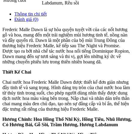
Hương cuối
Labdanum
,
Rêu sồi
Thông tin chi tiết
Đánh giá (0)
Frederic Malle Dawn là sự hòa quyện tuyệt vời của các nốt hương
gỗ và hoa, mang đến một trải nghiệm mùi hương tinh tế, nồng nàn
và đầy quyến rũ. Dawn là một phần của bộ mùi Trung Đông của
thương hiệu Frederic Malle, kế tiếp sau The Night và Promise.
Được tạo ra bởi nhà chế tác nước hoa nổi tiếng Dominique Ropion,
Dawn mang đến sự tươi sáng và thi vị, gợi lên những ký ức về
những chuyến phiêu lưu trong thiên nhiên hoang dã.
Thiết Kế Chai
Chai nước hoa Frederic Malle Dawn được thiết kế đơn giản nhưng
đầy tinh tế và sang trọng. Hình dáng trụ tròn của chai nước hoa làm
từ thủy tinh trong suốt, cho phép người dùng nhìn thấy được dung
dịch nước hoa màu vàng bên trong. Nắp chai và nhãn dán trên thân
chai mang màu đen chủ đạo, tạo nên sự đẳng cấp và bí ẩn, thể hiện
đặc trưng rất riêng của thương hiệu Frederic Malle.
Hương Chính: Hoa Hồng Thổ Nhĩ Kỳ, Hồng Tiêu, Nhũ Hương,
Cỏ Hương Bài, Gỗ Sồi, Trầm Hương, Hương Labdanum