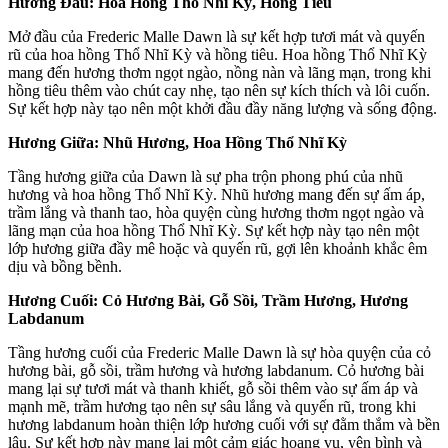
Hương Đầu: Hoa Hồng Thổ Nhĩ Kỳ, Hồng Tiêu
Mở đầu của Frederic Malle Dawn là sự kết hợp tươi mát và quyến
rũ của hoa hồng Thổ Nhĩ Kỳ và hồng tiêu. Hoa hồng Thổ Nhĩ Kỳ
mang đến hương thơm ngọt ngào, nồng nàn và lãng mạn, trong khi
hồng tiêu thêm vào chút cay nhẹ, tạo nên sự kích thích và lôi cuốn.
Sự kết hợp này tạo nên một khởi đầu đầy năng lượng và sống động.
Hương Giữa: Nhũ Hương, Hoa Hồng Thổ Nhĩ Kỳ
Tầng hương giữa của Dawn là sự pha trộn phong phú của nhũ
hương và hoa hồng Thổ Nhĩ Kỳ. Nhũ hương mang đến sự ấm áp,
trầm lắng và thanh tao, hòa quyện cùng hương thơm ngọt ngào và
lãng mạn của hoa hồng Thổ Nhĩ Kỳ. Sự kết hợp này tạo nên một
lớp hương giữa đầy mê hoặc và quyến rũ, gợi lên khoảnh khắc êm
dịu và bồng bềnh.
Hương Cuối: Cỏ Hương Bài, Gỗ Sồi, Trầm Hương, Hương
Labdanum
Tầng hương cuối của Frederic Malle Dawn là sự hòa quyện của cỏ
hương bài, gỗ sồi, trầm hương và hương labdanum. Cỏ hương bài
mang lại sự tươi mát và thanh khiết, gỗ sồi thêm vào sự ấm áp và
mạnh mẽ, trầm hương tạo nên sự sâu lắng và quyến rũ, trong khi
hương labdanum hoàn thiện lớp hương cuối với sự đằm thắm và bền
lâu. Sự kết hợp này mang lại một cảm giác hoang vu, yên bình và