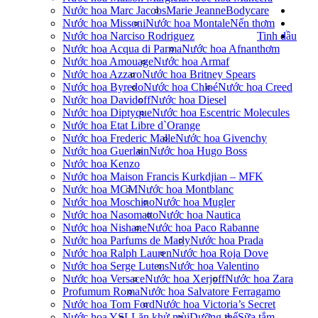
Nước hoa Marc Jacobs
Marie Jeanne
Bodycare
Nước hoa Missoni
Nước hoa Montale
Nến thơm
Nước hoa Narciso Rodriguez
Tinh dầu
Nước hoa Acqua di Parma
Nước hoa Afnan
thơm
Nước hoa Amouage
Nước hoa Armaf
Nước hoa Azzaro
Nước hoa Britney Spears
Nước hoa Byredo
Nước hoa Chloé
Nước hoa Creed
Nước hoa Davidoff
Nước hoa Diesel
Nước hoa Diptyque
Nước hoa Escentric Molecules
Nước hoa Etat Libre d`Orange
Nước hoa Frederic Malle
Nước hoa Givenchy
Nước hoa Guerlain
Nước hoa Hugo Boss
Nước hoa Kenzo
Nước hoa Maison Francis Kurkdjian – MFK
Nước hoa MCM
Nước hoa Montblanc
Nước hoa Moschino
Nước hoa Mugler
Nước hoa Nasomatto
Nước hoa Nautica
Nước hoa Nishane
Nước hoa Paco Rabanne
Nước hoa Parfums de Marly
Nước hoa Prada
Nước hoa Ralph Lauren
Nước hoa Roja Dove
Nước hoa Serge Lutens
Nước hoa Valentino
Nước hoa Versace
Nước hoa Xerjoff
Nước hoa Zara
Profumum Roma
Nước hoa Salvatore Ferragamo
Nước hoa Tom Ford
Nước hoa Victoria’s Secret
Nước hoa YSL
Lăn khử mùi
Dưỡng thể
Sữa tắm