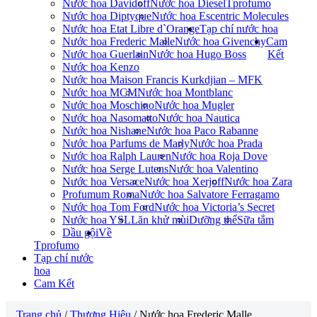
Nước hoa Davidoff
Nước hoa Diesel
Tprofumo
Nước hoa Diptyque
Nước hoa Escentric Molecules
Nước hoa Etat Libre d`Orange
Tạp chí nước hoa
Nước hoa Frederic Malle
Nước hoa Givenchy
Cam
Nước hoa Guerlain
Nước hoa Hugo Boss
Kết
Nước hoa Kenzo
Nước hoa Maison Francis Kurkdjian – MFK
Nước hoa MCM
Nước hoa Montblanc
Nước hoa Moschino
Nước hoa Mugler
Nước hoa Nasomatto
Nước hoa Nautica
Nước hoa Nishane
Nước hoa Paco Rabanne
Nước hoa Parfums de Marly
Nước hoa Prada
Nước hoa Ralph Lauren
Nước hoa Roja Dove
Nước hoa Serge Lutens
Nước hoa Valentino
Nước hoa Versace
Nước hoa Xerjoff
Nước hoa Zara
Profumum Roma
Nước hoa Salvatore Ferragamo
Nước hoa Tom Ford
Nước hoa Victoria’s Secret
Nước hoa YSL
Lăn khử mùi
Dưỡng thể
Sữa tắm
Dầu gội
Về
Tprofumo
Tạp chí nước
hoa
Cam Kết
Trang chủ
/
Thương Hiệu
/ Nước hoa Frederic Malle