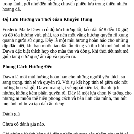
trong lành, gợi nhớ đến những chuyến phiêu lưu trong thiên nhiên
hoang dã.
Độ Lưu Hương và Thời Gian Khuyên Dùng
Frederic Malle Dawn có độ lưu hương tốt, kéo dài từ 8 đến 10 giờ,
và độ tỏa hương vừa phải, tạo nên một vầng hương quyến rũ xung
quanh người sử dụng. Đây là một mùi hương hoàn hảo cho những
dịp đặc biệt, khi bạn muốn tạo dấu ấn riêng và thu hút mọi ánh nhìn.
Dawn đặc biệt thích hợp cho mùa thu và đông, khi thời tiết mát mẻ,
giúp tăng cường sự ấm áp và quyến rũ.
Phong Cách Hướng Đến
Dawn là một mùi hương hoàn hảo cho những người yêu thích sự
sang trọng, tinh tế và quyến rũ. Với sự kết hợp tinh tế giữa các nốt
hương hoa và gỗ, Dawn mang lại vẻ ngoài kiêu kỳ, thanh lịch
nhưng không kém phần quyến rũ. Đây là một lựa chọn lý tưởng cho
những ai muốn thể hiện phong cách và bản lĩnh của mình, thu hút
mọi ánh nhìn và tạo dấu ấn riêng.
Đánh giá
Chưa có đánh giá nào.