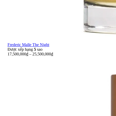
Frederic Malle The Night
Được xếp hạng
5
sao
17,500,000
₫
–
25,500,000
₫