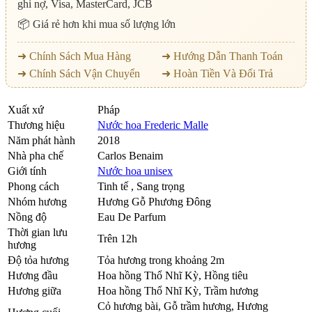
ghi nợ, Visa, MasterCard, JCB
📦 Giá rẻ hơn khi mua số lượng lớn
➜ Chính Sách Mua Hàng
➜ Hướng Dẫn Thanh Toán
➜ Chính Sách Vận Chuyển
➜ Hoàn Tiền Và Đổi Trả
Xuất xứ
Pháp
Thương hiệu
Nước hoa Frederic Malle
Năm phát hành
2018
Nhà pha chế
Carlos Benaim
Giới tính
Nước hoa unisex
Phong cách
Tinh tế , Sang trọng
Nhóm hương
Hương Gỗ Phương Đông
Nồng độ
Eau De Parfum
Thời gian lưu
Trên 12h
hương
Độ tỏa hương
Tỏa hương trong khoảng 2m
Hương đầu
Hoa hồng Thổ Nhĩ Kỳ
,
Hồng tiêu
Hương giữa
Hoa hồng Thổ Nhĩ Kỳ
,
Trầm hương
Cỏ hương bài
,
Gỗ trầm hương
,
Hương