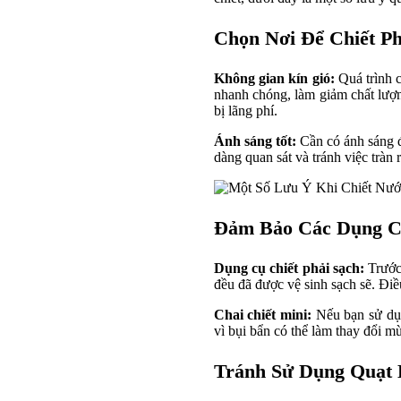
Chọn Nơi Để Chiết P
Không gian kín gió:
Quá trình c
nhanh chóng, làm giảm chất lượ
bị lãng phí.
Ánh sáng tốt:
Cần có ánh sáng đ
dàng quan sát và tránh việc tràn 
Đảm Bảo Các Dụng Cụ
Dụng cụ chiết phải sạch:
Trước 
đều đã được vệ sinh sạch sẽ. Điề
Chai chiết mini:
Nếu bạn sử dụn
vì bụi bẩn có thể làm thay đổi m
Tránh Sử Dụng Quạt 