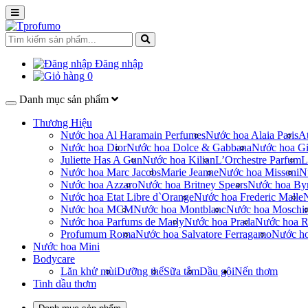
Đăng nhập
0
Danh mục sản phẩm
Thương Hiệu
Nước hoa Al Haramain Perfumes
Nước hoa Alaia Paris
At
Nước hoa Dior
Nước hoa Dolce & Gabbana
Nước hoa Gi
Juliette Has A Gun
Nước hoa Kilian
L’Orchestre Parfum
L
Nước hoa Marc Jacobs
Marie Jeanne
Nước hoa Missoni
N
Nước hoa Azzaro
Nước hoa Britney Spears
Nước hoa By
Nước hoa Etat Libre d`Orange
Nước hoa Frederic Malle
Nước hoa MCM
Nước hoa Montblanc
Nước hoa Moschi
Nước hoa Parfums de Marly
Nước hoa Prada
Nước hoa R
Profumum Roma
Nước hoa Salvatore Ferragamo
Nước h
Nước hoa Mini
Bodycare
Lăn khử mùi
Dưỡng thể
Sữa tắm
Dầu gội
Nến thơm
Tinh dầu thơm