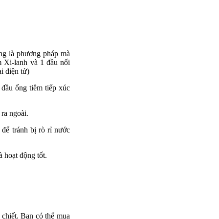
ũng là phương pháp mà
m Xi-lanh và 1 đầu nối
i điện tử)
đầu ống tiêm tiếp xúc
ra ngoài.
để tránh bị rò rỉ nước
à hoạt động tốt.
 chiết. Bạn có thể mua