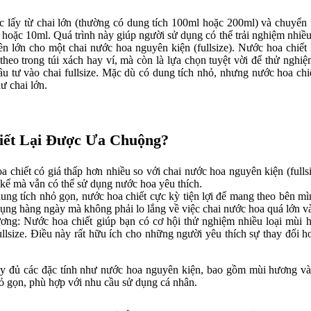
c lấy từ chai lớn (thường có dung tích 100ml hoặc 200ml) và chuyển
, hoặc 10ml. Quá trình này giúp người sử dụng có thể trải nghiệm nhi
n lớn cho một chai nước hoa nguyên kiện (fullsize). Nước hoa chiết
 theo trong túi xách hay ví, mà còn là lựa chọn tuyệt vời để thử nghi
đầu tư vào chai fullsize. Mặc dù có dung tích nhỏ, nhưng nước hoa ch
ư chai lớn.
iết Lại Được Ưa Chuộng?
a chiết có giá thấp hơn nhiều so với chai nước hoa nguyên kiện (fullsi
kể mà vẫn có thể sử dụng nước hoa yêu thích.
ng tích nhỏ gọn, nước hoa chiết cực kỳ tiện lợi để mang theo bên mì
dụng hàng ngày mà không phải lo lắng về việc chai nước hoa quá lớn v
ng: Nước hoa chiết giúp bạn có cơ hội thử nghiệm nhiều loại mùi 
ullsize. Điều này rất hữu ích cho những người yêu thích sự thay đổi 
ầy đủ các đặc tính như nước hoa nguyên kiện, bao gồm mùi hương v
hỏ gọn, phù hợp với nhu cầu sử dụng cá nhân.