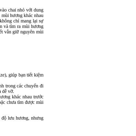
 vào chai nhỏ với dung
ều mùi hương khác nhau
 không chỉ mang lại sự
ệm và tìm ra mùi hương
iết vẫn giữ nguyên mùi
ze), giúp bạn tiết kiệm
nh trong các chuyến đi
à dễ vỡ.
hương khác nhau trước
hoặc chưa tìm được mùi
à độ lưu hương, nhưng