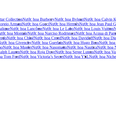
tar Collection
Nước hoa Burberry
Nước hoa Bvlgari
Nước hoa Calvin K
orgio Armani
Nước hoa Gucci
Nước hoa Hermès
Nước hoa Jean Paul Ga
alique
Nước hoa Lancôme
Nước hoa Le Labo
Nước hoa Louis Vuitton
N
ước hoa Montale
Nước hoa Narciso Rodriguez
Nước hoa Acqua di Par
redo
Nước hoa Chloé
Nước hoa Creed
Nước hoa Davidoff
Nước hoa Die
Nước hoa Givenchy
Nước hoa Guerlain
Nước hoa Hugo Boss
Nước hoa
no
Nước hoa Mugler
Nước hoa Nasomatto
Nước hoa Nautica
Nước hoa 
alph Lauren
Nước hoa Roja Dove
Nước hoa Serge Lutens
Nước hoa Val
oa Tom Ford
Nước hoa Victoria’s Secret
Nước hoa YSL
Nước hoa Nich