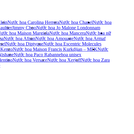
lein
Nước hoa Carolina Herrera
Nước hoa Chanel
Nước hoa
ultier
Jimmy Choo
Nước hoa Jo Malone London
nam
ước hoa Maison Margiela
Nước hoa Mancera
Nước hoa nữ
ma
Nước hoa Afnan
Nước hoa Amouage
Nước hoa Armaf
sel
Nước hoa Diptyque
Nước hoa Escentric Molecules
 Kenzo
Nước hoa Maison Francis Kurkdjian – MFK
Nước
Nishane
Nước hoa Paco Rabanne
hoa unisex
entino
Nước hoa Versace
Nước hoa Xerjoff
Nước hoa Zara
e