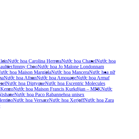
lein
Nước hoa Carolina Herrera
Nước hoa Chanel
Nước hoa
ultier
Jimmy Choo
Nước hoa Jo Malone London
nam
ước hoa Maison Margiela
Nước hoa Mancera
Nước hoa nữ
ma
Nước hoa Afnan
Nước hoa Amouage
Nước hoa Armaf
sel
Nước hoa Diptyque
Nước hoa Escentric Molecules
 Kenzo
Nước hoa Maison Francis Kurkdjian – MFK
Nước
Nishane
Nước hoa Paco Rabanne
hoa unisex
entino
Nước hoa Versace
Nước hoa Xerjoff
Nước hoa Zara
e