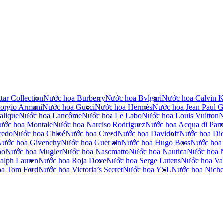
tar Collection
Nước hoa Burberry
Nước hoa Bvlgari
Nước hoa Calvin K
orgio Armani
Nước hoa Gucci
Nước hoa Hermès
Nước hoa Jean Paul Ga
alique
Nước hoa Lancôme
Nước hoa Le Labo
Nước hoa Louis Vuitton
N
ước hoa Montale
Nước hoa Narciso Rodriguez
Nước hoa Acqua di Par
redo
Nước hoa Chloé
Nước hoa Creed
Nước hoa Davidoff
Nước hoa Die
Nước hoa Givenchy
Nước hoa Guerlain
Nước hoa Hugo Boss
Nước hoa
no
Nước hoa Mugler
Nước hoa Nasomatto
Nước hoa Nautica
Nước hoa 
alph Lauren
Nước hoa Roja Dove
Nước hoa Serge Lutens
Nước hoa Val
oa Tom Ford
Nước hoa Victoria’s Secret
Nước hoa YSL
Nước hoa Nich