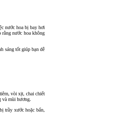
ệc nước hoa bị bay hơi
o rằng nước hoa không
h sáng tốt giúp bạn dễ
êm, vòi xịt, chai chiết
ng và mùi hương.
ị trầy xước hoặc bẩn,