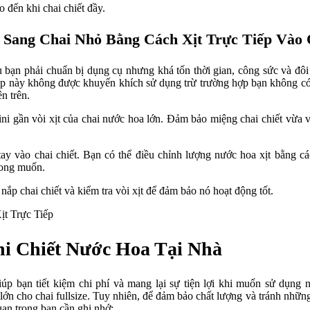
o đến khi chai chiết đầy.
 Sang Chai Nhỏ Bằng Cách Xịt Trực Tiếp Vào 
bạn phải chuẩn bị dụng cụ nhưng khá tốn thời gian, công sức và đôi
áp này không được khuyến khích sử dụng trừ trường hợp bạn không có
n trên.
ni gần vòi xịt của chai nước hoa lớn. Đảm bảo miệng chai chiết vừa vặ
ay vào chai chiết. Bạn có thể điều chỉnh lượng nước hoa xịt bằng cá
mong muốn.
nắp chai chiết và kiểm tra vòi xịt để đảm bảo nó hoạt động tốt.
i Chiết Nước Hoa Tại Nhà
iúp bạn tiết kiệm chi phí và mang lại sự tiện lợi khi muốn sử dụng
lớn cho chai fullsize. Tuy nhiên, để đảm bảo chất lượng và tránh những 
uan trọng bạn cần ghi nhớ: