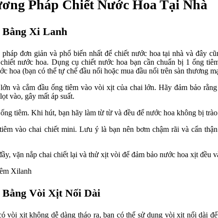
ơng Pháp Chiết Nước Hoa Tại Nhà
 Bằng Xi Lanh
pháp đơn giản và phổ biến nhất để chiết nước hoa tại nhà và đây c
chiết nước hoa. Dụng cụ chiết nước hoa​ bạn cần chuẩn bị 1 ống tiê
nước hoa (bạn có thể tự chế đầu nối hoặc mua đầu nối trên sàn thương mạ
ớn và cắm đầu ống tiêm vào vòi xịt của chai lớn. Hãy đảm bảo rằng 
lọt vào, gây mất áp suất.
ống tiêm. Khi hút, bạn hãy làm từ từ và đều để nước hoa không bị trào 
êm vào chai chiết mini. Lưu ý là bạn nên bơm chậm rãi và cẩn thận 
ầy, vặn nắp chai chiết lại và thử xịt vòi để đảm bảo nước hoa xịt đều v
Bằng Vòi Xịt Nối Dài
 vòi xịt không dễ dàng tháo ra, bạn có thể sử dụng vòi xịt nối dài để