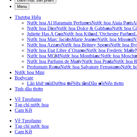
Danh mục sản phẩm
Menu
Thương Hiệu
Nước hoa Al Haramain Perfumes
Nước hoa Alaia Paris
At
Nước hoa Dior
Nước hoa Dolce & Gabbana
Nước hoa Gi
Juliette Has A Gun
Nước hoa Kilian
L’Orchestre Parfum
L
Nước hoa Marc Jacobs
Marie Jeanne
Nước hoa Missoni
N
Nước hoa Azzaro
Nước hoa Britney Spears
Nước hoa By
Nước hoa Etat Libre d`Orange
Nước hoa Frederic Malle
Nước hoa MCM
Nước hoa Montblanc
Nước hoa Moschi
Nước hoa Parfums de Marly
Nước hoa Prada
Nước hoa R
Profumum Roma
Nước hoa Salvatore Ferragamo
Nước h
Nước hoa Mini
Bodycare
Lăn khử mùi
Dưỡng thể
Sữa tắm
Dầu gội
Nến thơm
Tinh dầu thơm
Về Tprofumo
Tạp chí nước hoa
Cam Kết
Về Tprofumo
Tạp chí nước hoa
Cam Kết