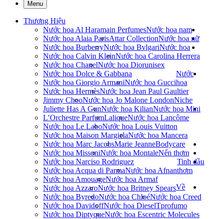
Menu
Thương Hiệu
Nước hoa Al Haramain Perfumes
Nước hoa nam
Nước hoa Alaia Paris
Attar Collection
Nước hoa nữ
Nước hoa Burberry
Nước hoa Bvlgari
Nước hoa
Nước hoa Calvin Klein
Nước hoa Carolina Herrera
Nước hoa Chanel
Nước hoa Dior
unisex
Nước hoa Dolce & Gabbana
Nước
Nước hoa Giorgio Armani
Nước hoa Gucci
hoa
Nước hoa Hermès
Nước hoa Jean Paul Gaultier
Jimmy Choo
Nước hoa Jo Malone London
Niche
Juliette Has A Gun
Nước hoa Kilian
Nước hoa Mini
L’Orchestre Parfum
Lalique
Nước hoa Lancôme
Nước hoa Le Labo
Nước hoa Louis Vuitton
Nước hoa Maison Margiela
Nước hoa Mancera
Nước hoa Marc Jacobs
Marie Jeanne
Bodycare
Nước hoa Missoni
Nước hoa Montale
Nến thơm
Nước hoa Narciso Rodriguez
Tinh dầu
Nước hoa Acqua di Parma
Nước hoa Afnan
thơm
Nước hoa Amouage
Nước hoa Armaf
Về
Nước hoa Azzaro
Nước hoa Britney Spears
Nước hoa Byredo
Nước hoa Chloé
Nước hoa Creed
Nước hoa Davidoff
Nước hoa Diesel
Tprofumo
Nước hoa Diptyque
Nước hoa Escentric Molecules