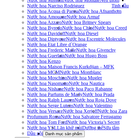
Nước hoa Missoni
Nước hoa Montale
Nến thơm
Nước hoa Narciso Rodriguez
Tinh dầu
Nước hoa Acqua di Parma
Nước hoa Afnan
thơm
Nước hoa Amouage
Nước hoa Armaf
Nước hoa Azzaro
Nước hoa Britney Spears
Nước hoa Byredo
Nước hoa Chloé
Nước hoa Creed
Nước hoa Davidoff
Nước hoa Diesel
Nước hoa Diptyque
Nước hoa Escentric Molecules
Nước hoa Etat Libre d`Orange
Nước hoa Frederic Malle
Nước hoa Givenchy
Nước hoa Guerlain
Nước hoa Hugo Boss
Nước hoa Kenzo
Nước hoa Maison Francis Kurkdjian – MFK
Nước hoa MCM
Nước hoa Montblanc
Nước hoa Moschino
Nước hoa Mugler
Nước hoa Nasomatto
Nước hoa Nautica
Nước hoa Nishane
Nước hoa Paco Rabanne
Nước hoa Parfums de Marly
Nước hoa Prada
Nước hoa Ralph Lauren
Nước hoa Roja Dove
Nước hoa Serge Lutens
Nước hoa Valentino
Nước hoa Versace
Nước hoa Xerjoff
Nước hoa Zara
Profumum Roma
Nước hoa Salvatore Ferragamo
Nước hoa Tom Ford
Nước hoa Victoria’s Secret
Nước hoa YSL
Lăn khử mùi
Dưỡng thể
Sữa tắm
Dầu gội
Danh mục sản phẩm