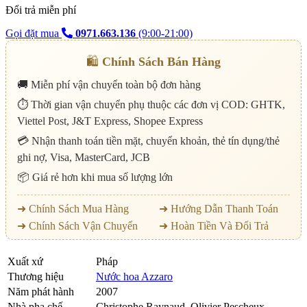
Đổi trả miễn phí
Gọi đặt mua
0971.663.136
(9:00-21:00)
🛍️
Chính Sách Bán Hàng
🚚 Miễn phí vận chuyển toàn bộ đơn hàng
⏱️ Thời gian vận chuyển phụ thuộc các đơn vị COD: GHTK,
Viettel Post, J&T Express, Shopee Express
💳 Nhận thanh toán tiền mặt, chuyển khoản, thẻ tín dụng/thẻ
ghi nợ, Visa, MasterCard, JCB
📦 Giá rẻ hơn khi mua số lượng lớn
➜ Chính Sách Mua Hàng
➜ Hướng Dẫn Thanh Toán
➜ Chính Sách Vận Chuyển
➜ Hoàn Tiền Và Đổi Trả
Xuất xứ
Pháp
Thương hiệu
Nước hoa Azzaro
Năm phát hành
2007
Nhà pha chế
Christophe Raynaud, Olivier Pescheux