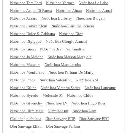
Nước hoa Tom Ford
Nước hoa Versace
Nước hoa Le Labo
Nước hoa Acqua Di Parma
Nước hoa Afnan
Nước hoa Armaf
Nước hoa Azzaro
Nước hoa Burberry
Nước hoa Bvlgari
Nước hoa Calvin Klein
Nước hoa Carolina Herrera
Nước hoa Dolce & Gabbana
Nước hoa Dior
Nước hoa Diptyque
Nước hoa Giorgio Armani
Nước hoa Gucci
Nước hoa Jean Paul Gaultier
Nước hoa Jo Malone
Nước hoa Maison Margiela
Nước hoa Mancera
Nước hoa Marc Jacobs
Nước hoa Montblanc
Nước hoa Parfums De Marly
Nước hoa Prada
Nước hoa Valentino
Nước hoa YSL
Nước hoa Kilian
Nước hoa Victoria Secret
Nước hoa Lancome
Nước hoa Byredo
Molecule 01
Nước hoa Chloe
Nước hoa Givenchy
Nước hoa LV
Nước hoa Hugo Boss
Nước hoa Ultra Male
Nước hoa nữ
Nước hoa Nam
Cửa hàng nước hoa
Dior Sauvage EDP
Dior Sauvage EDT
Dior Sauvage Elixir
Dior Sauvage Parfum