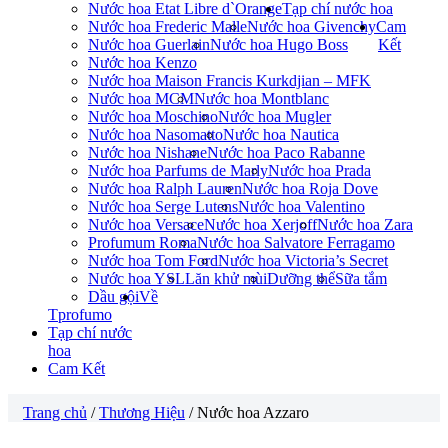
Nước hoa Etat Libre d`Orange
Tạp chí nước hoa
Nước hoa Frederic Malle
Nước hoa Givenchy
Cam
Nước hoa Guerlain
Nước hoa Hugo Boss
Kết
Nước hoa Kenzo
Nước hoa Maison Francis Kurkdjian – MFK
Nước hoa MCM
Nước hoa Montblanc
Nước hoa Moschino
Nước hoa Mugler
Nước hoa Nasomatto
Nước hoa Nautica
Nước hoa Nishane
Nước hoa Paco Rabanne
Nước hoa Parfums de Marly
Nước hoa Prada
Nước hoa Ralph Lauren
Nước hoa Roja Dove
Nước hoa Serge Lutens
Nước hoa Valentino
Nước hoa Versace
Nước hoa Xerjoff
Nước hoa Zara
Profumum Roma
Nước hoa Salvatore Ferragamo
Nước hoa Tom Ford
Nước hoa Victoria’s Secret
Nước hoa YSL
Lăn khử mùi
Dưỡng thể
Sữa tắm
Dầu gội
Về
Tprofumo
Tạp chí nước
hoa
Cam Kết
Trang chủ
/
Thương Hiệu
/ Nước hoa Azzaro