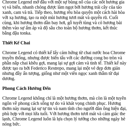
Chrome Legend mở đầu với một sự bùng nổ của các nốt hương gia
vị và biển, nhanh chóng được làm ngọt bởi hương trái cây của táo
xanh, cam và trà. Tiếp theo, hương rêu hòa quyện một cách hài hòa
với xạ hương, tạo ra một mùi hương tươi mát và quyến rũ. Cuối
cùng, khi hương thơm dần bay hơi, gỗ tuyết tùng và cỏ hương bài
thêm vào sự ấm áp và độ sâu cho toàn bộ hương thơm, kết thúc
bằng đậu tonka.
Thiết Kế Chai
Chrome Legend có thiết kế lấy cảm hứng từ chai nước hoa Chrome
truyền thống, nhưng được biến tấu với các đường cong bo tròn và
phần nắp chai khêu gợi, mang lại sự gợi cảm và tinh tế. Thiết kế này
được tạo ra bởi Federico Restrepo, mang lại một vẻ đẹp đơn giản
nhưng đầy ấn tượng, giống như một viên ngọc xanh thẫm từ đại
dương.
Phong Cách Hướng Đến
Chrome Legend không chỉ là một hương thơm, mà còn là một tuyên
ngôn về phong cách sống tự do và khát vọng chinh phục. Hương
thơm này mang lại sự tự tin và nam tính cho người đàn ông hiện đại,
phù hợp với mọi lứa tuổi. Với hương thơm tươi mát và cảm giác the
lạnh, Chrome Legend luôn là lựa chọn lý tưởng cho những ngày hè
nóng bức.