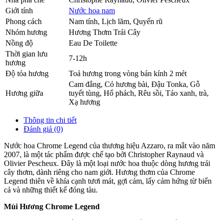
Giới tính
Nước hoa nam
Phong cách
Nam tính, Lịch lãm, Quyến rũ
Nhóm hương
Hương Thơm Trái Cây
Nồng độ
Eau De Toilette
Thời gian lưu
7-12h
hương
Độ tỏa hương
Toả hương trong vòng bán kính 2 mét
Cam đắng
,
Cỏ hương bài
,
Đậu Tonka
,
Gỗ
Hương giữa
tuyết tùng
,
Hổ phách
,
Rêu sồi
,
Táo xanh
,
trà
,
Xạ hương
Thông tin chi tiết
Đánh giá (0)
Nước hoa Chrome Legend của thương hiệu Azzaro, ra mắt vào năm
2007, là một tác phẩm được chế tạo bởi Christopher Raynaud và
Olivier Pescheux. Đây là một loại nước hoa thuộc dòng hương trái
cây thơm, dành riêng cho nam giới. Hương thơm của Chrome
Legend thiên về khía cạnh tươi mát, gợi cảm, lấy cảm hứng từ biển
cả và những thiết kế đóng tàu.
Mùi Hương Chrome Legend