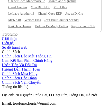
Chanel Coco Mademoiselle
Montblanc Signature
Creed Aventus
Miss Dior EDP
YSL Libre
Le Labo Another 13
Chanel Coco EDP
Acqua Di Gio
MFK 540
Versace Eros
Jean Paul Gaultier Scandal
Nước hoa Hermes
Parfums De Marly Delina
Replica Jazz Club
Tprofumo
Giới thiệu
Liên hệ
Sơ đồ trang web
Chính Sách
Chính Sách Bảo Mật Thông Tin
Cam Kết Sản Phẩm Chính Hãng
Hoàn Tiền Và Đổi Trả
Hướng Dẫn Thanh Toán
Chính Sách Mua Hàng
Chính Sách Bảo Hành
Chính Sách Vận Chuyển
Thông tin liên hệ
Địa chỉ: 70 Nguyễn Phúc Lai, Ô Chợ Dừa, Đống Đa, Hà Nội
Email: tprofumo.longa@gmail.com