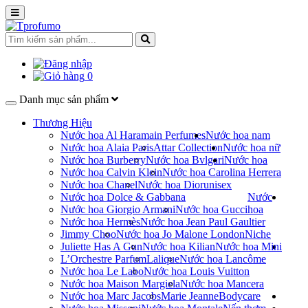
0
Danh mục sản phẩm
Thương Hiệu
Nước hoa Al Haramain Perfumes
Nước hoa nam
Nước hoa Alaia Paris
Attar Collection
Nước hoa nữ
Nước hoa Burberry
Nước hoa Bvlgari
Nước hoa
Nước hoa Calvin Klein
Nước hoa Carolina Herrera
Nước hoa Chanel
Nước hoa Dior
unisex
Nước hoa Dolce & Gabbana
Nước
Nước hoa Giorgio Armani
Nước hoa Gucci
hoa
Nước hoa Hermès
Nước hoa Jean Paul Gaultier
Jimmy Choo
Nước hoa Jo Malone London
Niche
Juliette Has A Gun
Nước hoa Kilian
Nước hoa Mini
L’Orchestre Parfum
Lalique
Nước hoa Lancôme
Nước hoa Le Labo
Nước hoa Louis Vuitton
Nước hoa Maison Margiela
Nước hoa Mancera
Nước hoa Marc Jacobs
Marie Jeanne
Bodycare