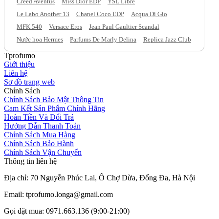
Creed Aventus
Miss Dior EDP
YSL Libre
Le Labo Another 13
Chanel Coco EDP
Acqua Di Gio
MFK 540
Versace Eros
Jean Paul Gaultier Scandal
Nước hoa Hermes
Parfums De Marly Delina
Replica Jazz Club
Tprofumo
Giới thiệu
Liên hệ
Sơ đồ trang web
Chính Sách
Chính Sách Bảo Mật Thông Tin
Cam Kết Sản Phẩm Chính Hãng
Hoàn Tiền Và Đổi Trả
Hướng Dẫn Thanh Toán
Chính Sách Mua Hàng
Chính Sách Bảo Hành
Chính Sách Vận Chuyển
Thông tin liên hệ
Địa chỉ: 70 Nguyễn Phúc Lai, Ô Chợ Dừa, Đống Đa, Hà Nội
Email: tprofumo.longa@gmail.com
Gọi đặt mua: 0971.663.136 (9:00-21:00)