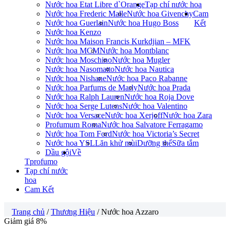
Nước hoa Etat Libre d`Orange
Tạp chí nước hoa
Nước hoa Frederic Malle
Nước hoa Givenchy
Cam
Nước hoa Guerlain
Nước hoa Hugo Boss
Kết
Nước hoa Kenzo
Nước hoa Maison Francis Kurkdjian – MFK
Nước hoa MCM
Nước hoa Montblanc
Nước hoa Moschino
Nước hoa Mugler
Nước hoa Nasomatto
Nước hoa Nautica
Nước hoa Nishane
Nước hoa Paco Rabanne
Nước hoa Parfums de Marly
Nước hoa Prada
Nước hoa Ralph Lauren
Nước hoa Roja Dove
Nước hoa Serge Lutens
Nước hoa Valentino
Nước hoa Versace
Nước hoa Xerjoff
Nước hoa Zara
Profumum Roma
Nước hoa Salvatore Ferragamo
Nước hoa Tom Ford
Nước hoa Victoria’s Secret
Nước hoa YSL
Lăn khử mùi
Dưỡng thể
Sữa tắm
Dầu gội
Về
Tprofumo
Tạp chí nước
hoa
Cam Kết
Trang chủ
/
Thương Hiệu
/ Nước hoa Azzaro
Giảm giá 8%