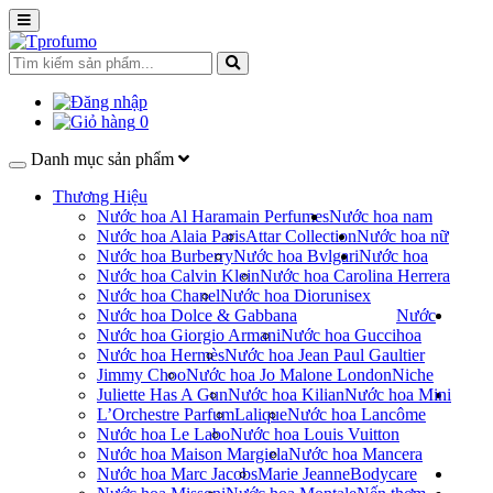
0
Danh mục sản phẩm
Thương Hiệu
Nước hoa Al Haramain Perfumes
Nước hoa nam
Nước hoa Alaia Paris
Attar Collection
Nước hoa nữ
Nước hoa Burberry
Nước hoa Bvlgari
Nước hoa
Nước hoa Calvin Klein
Nước hoa Carolina Herrera
Nước hoa Chanel
Nước hoa Dior
unisex
Nước hoa Dolce & Gabbana
Nước
Nước hoa Giorgio Armani
Nước hoa Gucci
hoa
Nước hoa Hermès
Nước hoa Jean Paul Gaultier
Jimmy Choo
Nước hoa Jo Malone London
Niche
Juliette Has A Gun
Nước hoa Kilian
Nước hoa Mini
L’Orchestre Parfum
Lalique
Nước hoa Lancôme
Nước hoa Le Labo
Nước hoa Louis Vuitton
Nước hoa Maison Margiela
Nước hoa Mancera
Nước hoa Marc Jacobs
Marie Jeanne
Bodycare