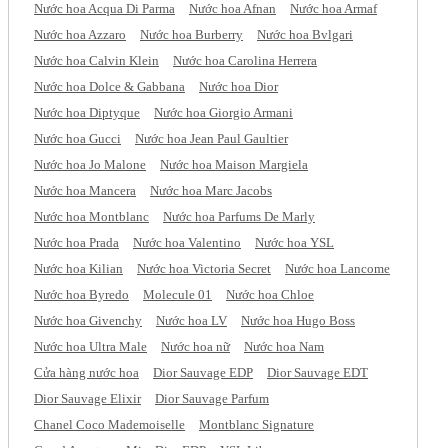
Nước hoa Acqua Di Parma
Nước hoa Afnan
Nước hoa Armaf
Nước hoa Azzaro
Nước hoa Burberry
Nước hoa Bvlgari
Nước hoa Calvin Klein
Nước hoa Carolina Herrera
Nước hoa Dolce & Gabbana
Nước hoa Dior
Nước hoa Diptyque
Nước hoa Giorgio Armani
Nước hoa Gucci
Nước hoa Jean Paul Gaultier
Nước hoa Jo Malone
Nước hoa Maison Margiela
Nước hoa Mancera
Nước hoa Marc Jacobs
Nước hoa Montblanc
Nước hoa Parfums De Marly
Nước hoa Prada
Nước hoa Valentino
Nước hoa YSL
Nước hoa Kilian
Nước hoa Victoria Secret
Nước hoa Lancome
Nước hoa Byredo
Molecule 01
Nước hoa Chloe
Nước hoa Givenchy
Nước hoa LV
Nước hoa Hugo Boss
Nước hoa Ultra Male
Nước hoa nữ
Nước hoa Nam
Cửa hàng nước hoa
Dior Sauvage EDP
Dior Sauvage EDT
Dior Sauvage Elixir
Dior Sauvage Parfum
Chanel Coco Mademoiselle
Montblanc Signature