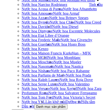
Nước hoa Missoni
Nước hoa Montale
Nến thơm
Nước hoa Narciso Rodriguez
Tinh dầu
Nước hoa Acqua di Parma
Nước hoa Afnan
thơm
Nước hoa Amouage
Nước hoa Armaf
Nước hoa Azzaro
Nước hoa Britney Spears
Nước hoa Byredo
Nước hoa Chloé
Nước hoa Creed
Nước hoa Davidoff
Nước hoa Diesel
Nước hoa Diptyque
Nước hoa Escentric Molecules
Nước hoa Etat Libre d`Orange
Nước hoa Frederic Malle
Nước hoa Givenchy
Nước hoa Guerlain
Nước hoa Hugo Boss
Nước hoa Kenzo
Nước hoa Maison Francis Kurkdjian – MFK
Nước hoa MCM
Nước hoa Montblanc
Nước hoa Moschino
Nước hoa Mugler
Nước hoa Nasomatto
Nước hoa Nautica
Nước hoa Nishane
Nước hoa Paco Rabanne
Nước hoa Parfums de Marly
Nước hoa Prada
Nước hoa Ralph Lauren
Nước hoa Roja Dove
Nước hoa Serge Lutens
Nước hoa Valentino
Nước hoa Versace
Nước hoa Xerjoff
Nước hoa Zara
Profumum Roma
Nước hoa Salvatore Ferragamo
Nước hoa Tom Ford
Nước hoa Victoria’s Secret
Nước hoa YSL
Lăn khử mùi
Dưỡng thể
Sữa tắm
Dầu gội
Danh mục sản phẩm