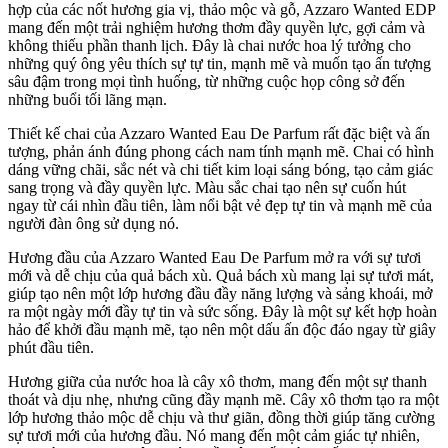
hợp của các nốt hương gia vị, thảo mộc và gỗ, Azzaro Wanted EDP
mang đến một trải nghiệm hương thơm đầy quyền lực, gợi cảm và
không thiếu phần thanh lịch. Đây là chai nước hoa lý tưởng cho
những quý ông yêu thích sự tự tin, mạnh mẽ và muốn tạo ấn tượng
sâu đậm trong mọi tình huống, từ những cuộc họp công sở đến
những buổi tối lãng mạn.
Thiết kế chai của Azzaro Wanted Eau De Parfum rất đặc biệt và ấn
tượng, phản ánh đúng phong cách nam tính mạnh mẽ. Chai có hình
dáng vững chãi, sắc nét và chi tiết kim loại sáng bóng, tạo cảm giác
sang trọng và đầy quyền lực. Màu sắc chai tạo nên sự cuốn hút
ngay từ cái nhìn đầu tiên, làm nổi bật vẻ đẹp tự tin và mạnh mẽ của
người đàn ông sử dụng nó.
Hương đầu của Azzaro Wanted Eau De Parfum mở ra với sự tươi
mới và dễ chịu của quả bách xù. Quả bách xù mang lại sự tươi mát,
giúp tạo nên một lớp hương đầu đầy năng lượng và sảng khoái, mở
ra một ngày mới đầy tự tin và sức sống. Đây là một sự kết hợp hoàn
hảo để khởi đầu mạnh mẽ, tạo nên một dấu ấn độc đáo ngay từ giây
phút đầu tiên.
Hương giữa của nước hoa là cây xô thơm, mang đến một sự thanh
thoát và dịu nhẹ, nhưng cũng đầy mạnh mẽ. Cây xô thơm tạo ra một
lớp hương thảo mộc dễ chịu và thư giãn, đồng thời giúp tăng cường
sự tươi mới của hương đầu. Nó mang đến một cảm giác tự nhiên,