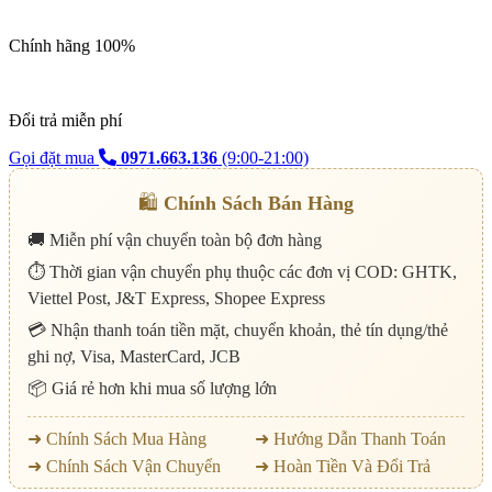
Chính hãng 100%
Đổi trả miễn phí
Gọi đặt mua
0971.663.136
(9:00-21:00)
🛍️
Chính Sách Bán Hàng
🚚 Miễn phí vận chuyển toàn bộ đơn hàng
⏱️ Thời gian vận chuyển phụ thuộc các đơn vị COD: GHTK,
Viettel Post, J&T Express, Shopee Express
💳 Nhận thanh toán tiền mặt, chuyển khoản, thẻ tín dụng/thẻ
ghi nợ, Visa, MasterCard, JCB
📦 Giá rẻ hơn khi mua số lượng lớn
➜ Chính Sách Mua Hàng
➜ Hướng Dẫn Thanh Toán
➜ Chính Sách Vận Chuyển
➜ Hoàn Tiền Và Đổi Trả