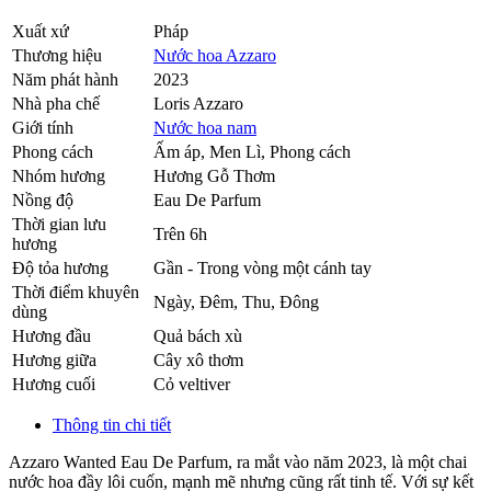
Xuất xứ
Pháp
Thương hiệu
Nước hoa Azzaro
Năm phát hành
2023
Nhà pha chế
Loris Azzaro
Giới tính
Nước hoa nam
Phong cách
Ấm áp, Men Lì, Phong cách
Nhóm hương
Hương Gỗ Thơm
Nồng độ
Eau De Parfum
Thời gian lưu
Trên 6h
hương
Độ tỏa hương
Gần - Trong vòng một cánh tay
Thời điểm khuyên
Ngày, Đêm, Thu, Đông
dùng
Hương đầu
Quả bách xù
Hương giữa
Cây xô thơm
Hương cuối
Cỏ veltiver
Thông tin chi tiết
Azzaro Wanted Eau De Parfum, ra mắt vào năm 2023, là một chai
nước hoa đầy lôi cuốn, mạnh mẽ nhưng cũng rất tinh tế. Với sự kết