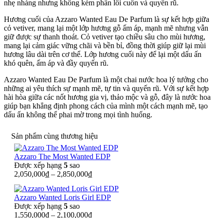
nhẹ nhàng nhưng không kém phần lôi cuốn và quyến rũ.
Hương cuối của Azzaro Wanted Eau De Parfum là sự kết hợp giữa
cỏ vetiver, mang lại một lớp hương gỗ ấm áp, mạnh mẽ nhưng vẫn
giữ được sự thanh thoát. Cỏ vetiver tạo chiều sâu cho mùi hương,
mang lại cảm giác vững chãi và bền bỉ, đồng thời giúp giữ lại mùi
hương lâu dài trên cơ thể. Lớp hương cuối này để lại một dấu ấn
khó quên, ấm áp và đầy quyến rũ.
Azzaro Wanted Eau De Parfum là một chai nước hoa lý tưởng cho
những ai yêu thích sự mạnh mẽ, tự tin và quyến rũ. Với sự kết hợp
hài hòa giữa các nốt hương gia vị, thảo mộc và gỗ, đây là nước hoa
giúp bạn khẳng định phong cách của mình một cách mạnh mẽ, tạo
dấu ấn không thể phai mờ trong mọi tình huống.
Sản phẩm cùng thương hiệu
Azzaro The Most Wanted EDP
Được xếp hạng
5
sao
2,050,000
₫
–
2,850,000
₫
Azzaro Wanted Loris Girl EDP
Được xếp hạng
5
sao
1,550,000
₫
–
2,100,000
₫