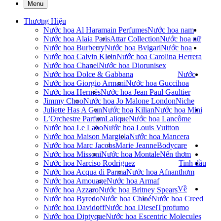
Menu
Thương Hiệu
Nước hoa Al Haramain Perfumes
Nước hoa nam
Nước hoa Alaia Paris
Attar Collection
Nước hoa nữ
Nước hoa Burberry
Nước hoa Bvlgari
Nước hoa
Nước hoa Calvin Klein
Nước hoa Carolina Herrera
Nước hoa Chanel
Nước hoa Dior
unisex
Nước hoa Dolce & Gabbana
Nước
Nước hoa Giorgio Armani
Nước hoa Gucci
hoa
Nước hoa Hermès
Nước hoa Jean Paul Gaultier
Jimmy Choo
Nước hoa Jo Malone London
Niche
Juliette Has A Gun
Nước hoa Kilian
Nước hoa Mini
L’Orchestre Parfum
Lalique
Nước hoa Lancôme
Nước hoa Le Labo
Nước hoa Louis Vuitton
Nước hoa Maison Margiela
Nước hoa Mancera
Nước hoa Marc Jacobs
Marie Jeanne
Bodycare
Nước hoa Missoni
Nước hoa Montale
Nến thơm
Nước hoa Narciso Rodriguez
Tinh dầu
Nước hoa Acqua di Parma
Nước hoa Afnan
thơm
Nước hoa Amouage
Nước hoa Armaf
Về
Nước hoa Azzaro
Nước hoa Britney Spears
Nước hoa Byredo
Nước hoa Chloé
Nước hoa Creed
Nước hoa Davidoff
Nước hoa Diesel
Tprofumo
Nước hoa Diptyque
Nước hoa Escentric Molecules