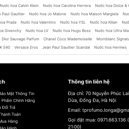
Nước hoa Calvin Klein
Nước hoa Carolina Herrera
Nước hoa Dolce &
 Paul Gaultier
Nước hoa Jo Malone
Nước hoa Maison Margiela
Nướ
hoa Prada
Nước hoa Valentino
Nước hoa YSL
Nước hoa Kilian
Nướ
oa Givenchy
Nước hoa LV
Nước hoa Hugo Boss
Nước hoa Ultra Ma
Dior Sauvage Parfum
Chanel Coco Mademoiselle
Montblanc Signat
K 540
Versace Eros
Jean Paul Gaultier Scandal
Nước hoa Hermes
ch
Thông tin liên hệ
Địa chỉ: 70 Nguyễn Phúc La
Bảo Mật Thông Tin
Dừa, Đống Đa, Hà Nội
n Phẩm Chính Hãng
 Đổi Trả
Email: tprofumo.longa@gma
Thanh Toán
Gọi đặt mua: 0971.663.136 
 Mua Hàng
21:00)
Bảo Hành