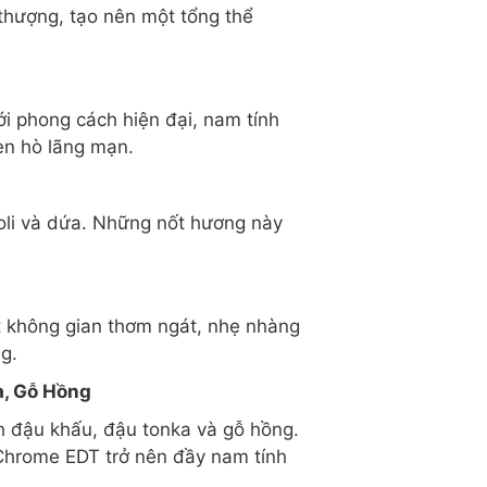
 thượng, tạo nên một tổng thể
 phong cách hiện đại, nam tính
ẹn hò lãng mạn.
oli và dứa. Những nốt hương này
ột không gian thơm ngát, nhẹ nhàng
g.
a, Gỗ Hồng
ch đậu khấu, đậu tonka và gỗ hồng.
Chrome EDT trở nên đầy nam tính