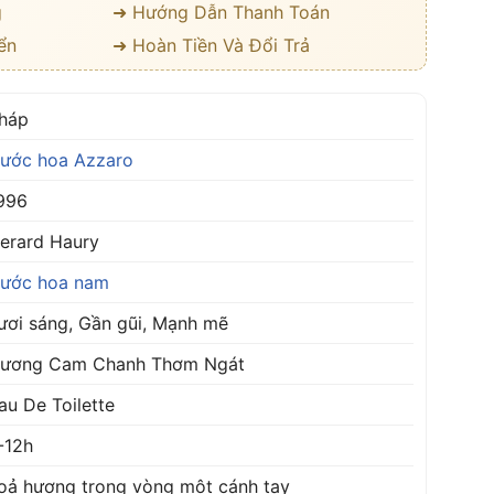
g
➜ Hướng Dẫn Thanh Toán
ển
➜ Hoàn Tiền Và Đổi Trả
háp
ước hoa Azzaro
996
erard Haury
ước hoa nam
ươi sáng, Gần gũi, Mạnh mẽ
ương Cam Chanh Thơm Ngát
au De Toilette
-12h
oả hương trong vòng một cánh tay