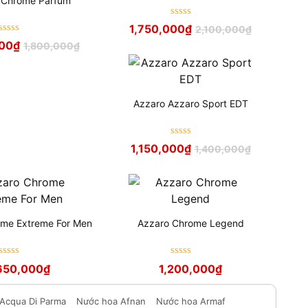
 Chrome Parfum
Được xếp
1,750,000
₫
2,100,000
₫
hạng
5
sao
Được xếp
000
₫
1,800,000
₫
hạng
5
sao
Azzaro Azzaro Sport EDT
Được xếp
1,150,000
₫
1,400,000
₫
hạng
5
sao
ome Extreme For Men
Azzaro Chrome Legend
Được xếp
Được xếp
650,000
₫
1,200,000
₫
hạng
5
sao
hạng
5
sao
Acqua Di Parma
Nước hoa Afnan
Nước hoa Armaf