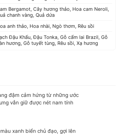
am Bergamot
,
Cây hương thảo
,
Hoa cam Neroli
,
uả chanh vàng
,
Quả dứa
oa anh thảo
,
Hoa nhài
,
Ngò thơm
,
Rêu sồi
ạch Đậu Khấu
,
Đậu Tonka
,
Gỗ cẩm lai Brazil
,
Gỗ
àn hương
,
Gỗ tuyết tùng
,
Rêu sồi
,
Xạ hương
 mang đậm cảm hứng từ những ước
hưng vẫn giữ được nét nam tính
 màu xanh biển chủ đạo, gợi lên