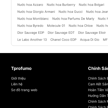
Nước hoa Azzaro
Nước hoa Burberry
Nước hoa Bvlgari
Nước hoa Giorgio Armani
Nước hoa Gucci
Nước hoa Jean
Nước hoa Montblanc
Nước hoa Parfums De Marly
Nước 
Nước hoa Byredo
Molecule 01
Nước hoa Chloe
Nước h
Dior Sauvage EDP
Dior Sauvage EDT
Dior Sauvage Elixir
Le Labo Another 13
Chanel Coco EDP
Acqua Di Gio
MF
Tprofumo
Chính Sá
Giới thiệu
Chính Sách 
Liên hệ
Cam Kết Sả
Sơ đồ trang web
Hoàn Tiền Và
Hướng Dẫn 
Chính Sách
Chính Sách 