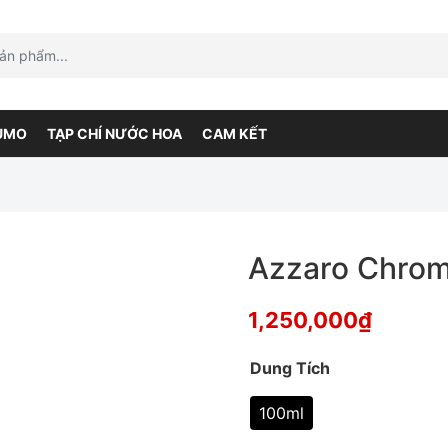
UMO
TẠP CHÍ NƯỚC HOA
CAM KẾT
Azzaro Chrom
1,250,000
₫
Dung Tích
100ml