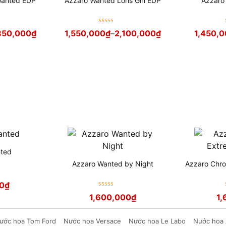
Wanted EDP
Azzaro Wanted Loris Girl EDP
Azzaro
Được xếp
850,000
₫
1,550,000
₫
–
2,100,000
₫
1,450,
hạng
5
sao
nted
Azzaro Wanted by Night
Azzaro Chr
00
₫
Được xếp
1,600,000
₫
1,
hạng
5
sao
ước hoa Tom Ford
Nước hoa Versace
Nước hoa Le Labo
Nước hoa 