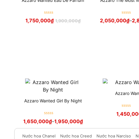
Azzaro Wanted Eau De Parfum
Azzaro The Most 
Được xếp
Được xếp
1,750,000
₫
2,050,000
₫
–
2,
1,900,000
₫
hạng
5
sao
hạng
5
sao
Azzaro Wa
Azzaro Wanted Girl By Night
Được xếp
1,450,0
hạng
5
sao
Được xếp
1,650,000
₫
–
1,950,000
₫
hạng
5
sao
Nước hoa Chanel
Nước hoa Creed
Nước hoa Narciso
N