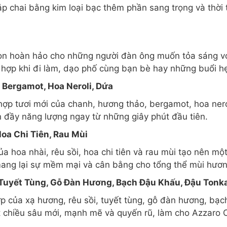
Nắp chai bằng kim loại bạc thêm phần sang trọng và thời
n hoàn hảo cho những người đàn ông muốn tỏa sáng với
hợp khi đi làm, dạo phố cùng bạn bè hay những buổi h
Bergamot, Hoa Neroli, Dứa
hợp tươi mới của chanh, hương thảo, bergamot, hoa ner
n đầy năng lượng ngay từ những giây phút đầu tiên.
Hoa Chi Tiên, Rau Mùi
ủa hoa nhài, rêu sồi, hoa chi tiên và rau mùi tạo nên m
mang lại sự mềm mại và cân bằng cho tổng thể mùi hươn
 Tuyết Tùng, Gỗ Đàn Hương, Bạch Đậu Khấu, Đậu Tonk
p của xạ hương, rêu sồi, tuyết tùng, gỗ đàn hương, bạ
 chiều sâu mới, mạnh mẽ và quyến rũ, làm cho Azzaro 