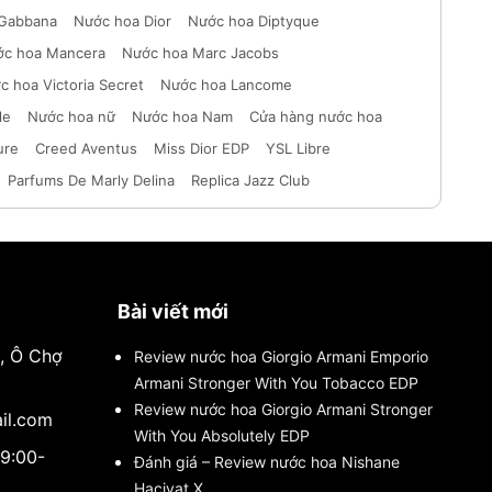
 Gabbana
Nước hoa Dior
Nước hoa Diptyque
c hoa Mancera
Nước hoa Marc Jacobs
c hoa Victoria Secret
Nước hoa Lancome
le
Nước hoa nữ
Nước hoa Nam
Cửa hàng nước hoa
ure
Creed Aventus
Miss Dior EDP
YSL Libre
Parfums De Marly Delina
Replica Jazz Club
Bài viết mới
i, Ô Chợ
Review nước hoa Giorgio Armani Emporio
Armani Stronger With You Tobacco EDP
Review nước hoa Giorgio Armani Stronger
il.com
With You Absolutely EDP
(9:00-
Đánh giá – Review nước hoa Nishane
Hacivat X