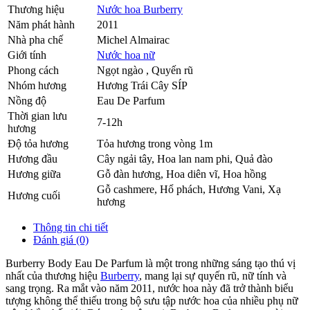
Thương hiệu
Nước hoa Burberry
Năm phát hành
2011
Nhà pha chế
Michel Almairac
Giới tính
Nước hoa nữ
Phong cách
Ngọt ngào , Quyến rũ
Nhóm hương
Hương Trái Cây SÍP
Nồng độ
Eau De Parfum
Thời gian lưu
7-12h
hương
Độ tỏa hương
Tỏa hương trong vòng 1m
Hương đầu
Cây ngải tây
,
Hoa lan nam phi
,
Quả đào
Hương giữa
Gỗ đàn hương
,
Hoa diên vĩ
,
Hoa hồng
Gỗ cashmere
,
Hổ phách
,
Hương Vani
,
Xạ
Hương cuối
hương
Thông tin chi tiết
Đánh giá (0)
Burberry Body Eau De Parfum là một trong những sáng tạo thú vị
nhất của thương hiệu
Burberry
, mang lại sự quyến rũ, nữ tính và
sang trọng. Ra mắt vào năm 2011, nước hoa này đã trở thành biểu
tượng không thể thiếu trong bộ sưu tập nước hoa của nhiều phụ nữ