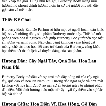
trên khắp thế giới. Đúng như tên gọi, Burberry Body mang mùi
hương mô phỏng chính hương thơm từ cơ thể người phụ nữ: đầy
gợi cảm và mê hoặc.
Thiết Kế Chai
Burberry Body Eau De Parfum sở hữu một vẻ ngoài hoàn toàn khác
biệt so với những dòng sản phẩm Burberry trước đây. Thiết kế mô
phỏng viên pha lê nguyên khối giúp Burberry Body trở nên đặc biệt
ấn tượng và sang trọng. Nắp chai bằng kim loại vàng hồng dát
mỏng, chế tác theo họa tiết caro trứ danh của Burberry, càng khắc
họa thêm nét thanh lịch và duyên dáng của sản phẩm.
Hương Đầu: Cây Ngải Tây, Quả Đào, Hoa Lan
Nam Phi
Burberry Body mở đầu với sự tươi mới đầy bùng nổ của cây ngải
tây, quả đào và hoa lan Nam Phi. Hương đào ngọt ngào và tươi mát
kết hợp với hoa lan rực rỡ tạo nên sự ấn tượng ngay từ những phút
đầu tiên. Một chút hương thảo mộc từ cây ngải tây thêm vào sự đặc
biệt và tinh tế.
Hương Giữa: Hoa Diên Vĩ, Hoa Hồng, Gỗ Đàn