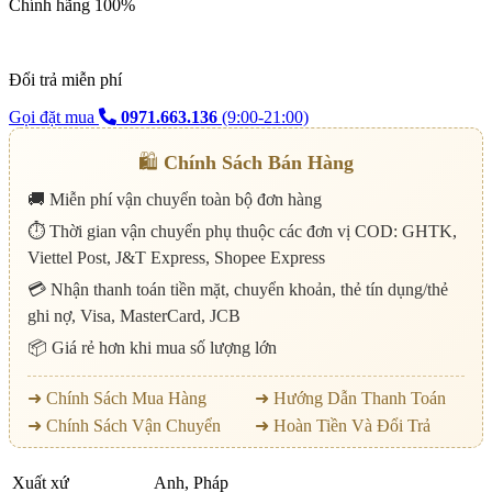
Chính hãng 100%
Đổi trả miễn phí
Gọi đặt mua
0971.663.136
(9:00-21:00)
🛍️
Chính Sách Bán Hàng
🚚 Miễn phí vận chuyển toàn bộ đơn hàng
⏱️ Thời gian vận chuyển phụ thuộc các đơn vị COD: GHTK,
Viettel Post, J&T Express, Shopee Express
💳 Nhận thanh toán tiền mặt, chuyển khoản, thẻ tín dụng/thẻ
ghi nợ, Visa, MasterCard, JCB
📦 Giá rẻ hơn khi mua số lượng lớn
➜ Chính Sách Mua Hàng
➜ Hướng Dẫn Thanh Toán
➜ Chính Sách Vận Chuyển
➜ Hoàn Tiền Và Đổi Trả
Xuất xứ
Anh, Pháp