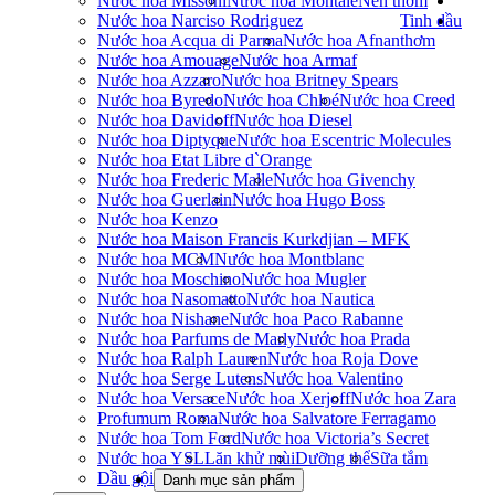
Nước hoa Missoni
Nước hoa Montale
Nến thơm
Nước hoa Narciso Rodriguez
Tinh dầu
Nước hoa Acqua di Parma
Nước hoa Afnan
thơm
Nước hoa Amouage
Nước hoa Armaf
Nước hoa Azzaro
Nước hoa Britney Spears
Nước hoa Byredo
Nước hoa Chloé
Nước hoa Creed
Nước hoa Davidoff
Nước hoa Diesel
Nước hoa Diptyque
Nước hoa Escentric Molecules
Nước hoa Etat Libre d`Orange
Nước hoa Frederic Malle
Nước hoa Givenchy
Nước hoa Guerlain
Nước hoa Hugo Boss
Nước hoa Kenzo
Nước hoa Maison Francis Kurkdjian – MFK
Nước hoa MCM
Nước hoa Montblanc
Nước hoa Moschino
Nước hoa Mugler
Nước hoa Nasomatto
Nước hoa Nautica
Nước hoa Nishane
Nước hoa Paco Rabanne
Nước hoa Parfums de Marly
Nước hoa Prada
Nước hoa Ralph Lauren
Nước hoa Roja Dove
Nước hoa Serge Lutens
Nước hoa Valentino
Nước hoa Versace
Nước hoa Xerjoff
Nước hoa Zara
Profumum Roma
Nước hoa Salvatore Ferragamo
Nước hoa Tom Ford
Nước hoa Victoria’s Secret
Nước hoa YSL
Lăn khử mùi
Dưỡng thể
Sữa tắm
Dầu gội
Danh mục sản phẩm