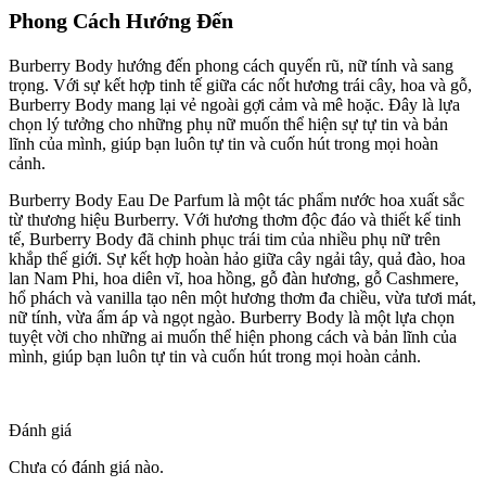
Phong Cách Hướng Đến
Burberry Body hướng đến phong cách quyến rũ, nữ tính và sang
trọng. Với sự kết hợp tinh tế giữa các nốt hương trái cây, hoa và gỗ,
Burberry Body mang lại vẻ ngoài gợi cảm và mê hoặc. Đây là lựa
chọn lý tưởng cho những phụ nữ muốn thể hiện sự tự tin và bản
lĩnh của mình, giúp bạn luôn tự tin và cuốn hút trong mọi hoàn
cảnh.
Burberry Body Eau De Parfum là một tác phẩm nước hoa xuất sắc
từ thương hiệu Burberry. Với hương thơm độc đáo và thiết kế tinh
tế, Burberry Body đã chinh phục trái tim của nhiều phụ nữ trên
khắp thế giới. Sự kết hợp hoàn hảo giữa cây ngải tây, quả đào, hoa
lan Nam Phi, hoa diên vĩ, hoa hồng, gỗ đàn hương, gỗ Cashmere,
hổ phách và vanilla tạo nên một hương thơm đa chiều, vừa tươi mát,
nữ tính, vừa ấm áp và ngọt ngào. Burberry Body là một lựa chọn
tuyệt vời cho những ai muốn thể hiện phong cách và bản lĩnh của
mình, giúp bạn luôn tự tin và cuốn hút trong mọi hoàn cảnh.
Đánh giá
Chưa có đánh giá nào.