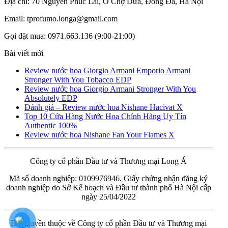
Địa chỉ: 70 Nguyễn Phúc Lai, Ô Chợ Dừa, Đống Đa, Hà Nội
Email: tprofumo.longa@gmail.com
Gọi đặt mua: 0971.663.136 (9:00-21:00)
Bài viết mới
Review nước hoa Giorgio Armani Emporio Armani
Stronger With You Tobacco EDP
Review nước hoa Giorgio Armani Stronger With You
Absolutely EDP
Đánh giá – Review nước hoa Nishane Hacivat X
Top 10 Cửa Hàng Nước Hoa Chính Hãng Uy Tín
Authentic 100%
Review nước hoa Nishane Fan Your Flames X
Công ty cổ phần Đầu tư và Thương mại Long Á
Mã số doanh nghiệp: 0109976946. Giấy chứng nhận đăng ký
doanh nghiệp do Sở Kế hoạch và Đầu tư thành phố Hà Nội cấp
ngày 25/04/2022
Bản quyền thuộc về Công ty cổ phần Đầu tư và Thương mại