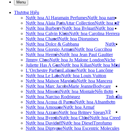
Menu
Thương Hiệu
Nước hoa Al Haramain Perfumes
Nước hoa nam
Nước hoa Alaia Paris
Attar Collection
Nước hoa nữ
Nước hoa Burberry
Nước hoa Bvlgari
Nước hoa
Nước hoa Calvin Klein
Nước hoa Carolina Herrera
Nước hoa Chanel
Nước hoa Dior
unisex
Nước hoa Dolce & Gabbana
Nước
Nước hoa Giorgio Armani
Nước hoa Gucci
hoa
Nước hoa Hermès
Nước hoa Jean Paul Gaultier
Jimmy Choo
Nước hoa Jo Malone London
Niche
Juliette Has A Gun
Nước hoa Kilian
Nước hoa Mini
L’Orchestre Parfum
Lalique
Nước hoa Lancôme
Nước hoa Le Labo
Nước hoa Louis Vuitton
Nước hoa Maison Margiela
Nước hoa Mancera
Nước hoa Marc Jacobs
Marie Jeanne
Bodycare
Nước hoa Missoni
Nước hoa Montale
Nến thơm
Nước hoa Narciso Rodriguez
Tinh dầu
Nước hoa Acqua di Parma
Nước hoa Afnan
thơm
Nước hoa Amouage
Nước hoa Armaf
Về
Nước hoa Azzaro
Nước hoa Britney Spears
Nước hoa Byredo
Nước hoa Chloé
Nước hoa Creed
Nước hoa Davidoff
Nước hoa Diesel
Tprofumo
Nước hoa Diptyque
Nước hoa Escentric Molecules