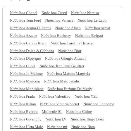
Nước hoa Chanel
Nước hoa Creed
Nước hoa Narciso
Nước hoa Tom Ford
Nước hoa Versace
Nước hoa Le Labo
Nước hoa Acqua Di Parma
Nước hoa Afnan
Nước hoa Armaf
Nước hoa Azzaro
Nước hoa Burberry
Nước hoa Bvlgari
Nước hoa Calvin Klein
Nước hoa Carolina Herrera
Nước hoa Dolce & Gabbana
Nước hoa Dior
Nước hoa Diptyque
Nước hoa Giorgio Armani
Nước hoa Gucci
Nước hoa Jean Paul Gaultier
Nước hoa Jo Malone
Nước hoa Maison Margiela
Nước hoa Mancera
Nước hoa Marc Jacobs
Nước hoa Montblanc
Nước hoa Parfums De Marly
Nước hoa Prada
Nước hoa Valentino
Nước hoa YSL
Nước hoa Kilian
Nước hoa Victoria Secret
Nước hoa Lancome
Nước hoa Byredo
Molecule 01
Nước hoa Chloe
Nước hoa Givenchy
Nước hoa LV
Nước hoa Hugo Boss
Nước hoa Ultra Male
Nước hoa nữ
Nước hoa Nam