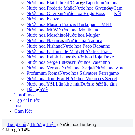
Nước hoa Etat Libre d`Orange
Tạp chí nước hoa
Nước hoa Frederic Malle
Nước hoa Givenchy
Cam
Nước hoa Guerlain
Nước hoa Hugo Boss
Kết
Nước hoa Kenzo
Nước hoa Maison Francis Kurkdjian – MFK
Nước hoa MCM
Nước hoa Montblanc
Nước hoa Moschino
Nước hoa Mugler
Nước hoa Nasomatto
Nước hoa Nautica
Nước hoa Nishane
Nước hoa Paco Rabanne
Nước hoa Parfums de Marly
Nước hoa Prada
Nước hoa Ralph Lauren
Nước hoa Roja Dove
Nước hoa Serge Lutens
Nước hoa Valentino
Nước hoa Versace
Nước hoa Xerjoff
Nước hoa Zara
Profumum Roma
Nước hoa Salvatore Ferragamo
Nước hoa Tom Ford
Nước hoa Victoria’s Secret
Nước hoa YSL
Lăn khử mùi
Dưỡng thể
Sữa tắm
Dầu gội
Về
Tprofumo
Tạp chí nước
hoa
Cam Kết
Trang chủ
/
Thương Hiệu
/ Nước hoa Burberry
Giảm giá 14%