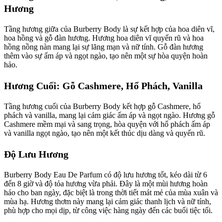
Hương
Tầng hương giữa của Burberry Body là sự kết hợp của hoa diên vĩ,
hoa hồng và gỗ đàn hương. Hương hoa diên vĩ quyến rũ và hoa
hồng nồng nàn mang lại sự lãng mạn và nữ tính. Gỗ đàn hương
thêm vào sự ấm áp và ngọt ngào, tạo nên một sự hòa quyện hoàn
hảo.
Hương Cuối: Gỗ Cashmere, Hổ Phách, Vanilla
Tầng hương cuối của Burberry Body kết hợp gỗ Cashmere, hổ
phách và vanilla, mang lại cảm giác ấm áp và ngọt ngào. Hương gỗ
Cashmere mềm mại và sang trọng, hòa quyện với hổ phách ấm áp
và vanilla ngọt ngào, tạo nên một kết thúc dịu dàng và quyến rũ.
Độ Lưu Hương
Burberry Body Eau De Parfum có độ lưu hương tốt, kéo dài từ 6
đến 8 giờ và độ tỏa hương vừa phải. Đây là một mùi hương hoàn
hảo cho ban ngày, đặc biệt là trong thời tiết mát mẻ của mùa xuân và
mùa hạ. Hương thơm này mang lại cảm giác thanh lịch và nữ tính,
phù hợp cho mọi dịp, từ công việc hàng ngày đến các buổi tiệc tối.