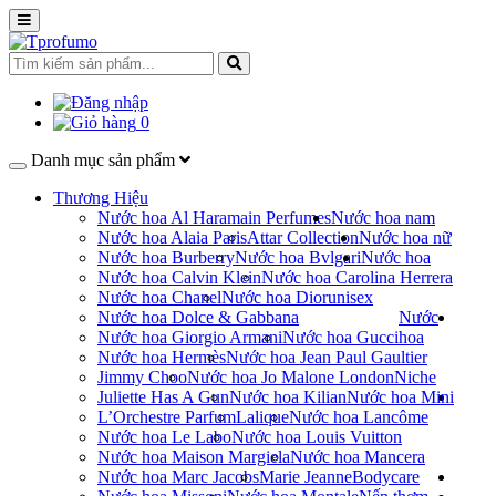
0
Danh mục sản phẩm
Thương Hiệu
Nước hoa Al Haramain Perfumes
Nước hoa nam
Nước hoa Alaia Paris
Attar Collection
Nước hoa nữ
Nước hoa Burberry
Nước hoa Bvlgari
Nước hoa
Nước hoa Calvin Klein
Nước hoa Carolina Herrera
Nước hoa Chanel
Nước hoa Dior
unisex
Nước hoa Dolce & Gabbana
Nước
Nước hoa Giorgio Armani
Nước hoa Gucci
hoa
Nước hoa Hermès
Nước hoa Jean Paul Gaultier
Jimmy Choo
Nước hoa Jo Malone London
Niche
Juliette Has A Gun
Nước hoa Kilian
Nước hoa Mini
L’Orchestre Parfum
Lalique
Nước hoa Lancôme
Nước hoa Le Labo
Nước hoa Louis Vuitton
Nước hoa Maison Margiela
Nước hoa Mancera
Nước hoa Marc Jacobs
Marie Jeanne
Bodycare