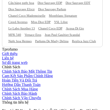
Cửa hàng nước hoa
Dior Sauvage EDP
Dior Sauvage EDT
Dior Sauvage Elixir
Dior Sauvage Parfum
Chanel Coco Mademoiselle
Montblanc Signature
Creed Aventus
Miss Dior EDP
YSL Libre
Le Labo Another 13
Chanel Coco EDP
Acqua Di Gio
MFK 540
Versace Eros
Jean Paul Gaultier Scandal
Nước hoa Hermes
Parfums De Marly Delina
Replica Jazz Club
Tprofumo
Giới thiệu
Liên hệ
Sơ đồ trang web
Chính Sách
Chính Sách Bảo Mật Thông Tin
Cam Kết Sản Phẩm Chính Hãng
Hoàn Tiền Và Đổi Trả
Hướng Dẫn Thanh Toán
Chính Sách Mua Hàng
Chính Sách Bảo Hành
Chính Sách Vận Chuyển
Thông tin liên hệ