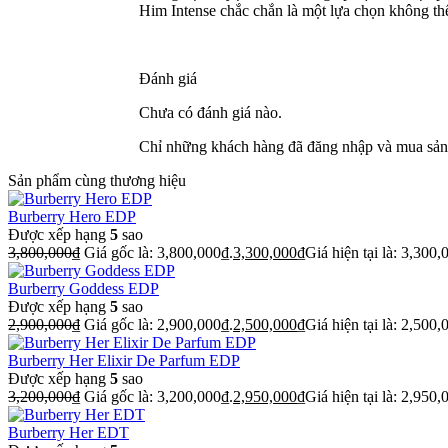
Him Intense chắc chắn là một lựa chọn không th
Đánh giá
Chưa có đánh giá nào.
Chỉ những khách hàng đã đăng nhập và mua sản 
Sản phẩm cùng thương hiệu
Burberry Hero EDP
Được xếp hạng
5
sao
3,800,000
₫
Giá gốc là: 3,800,000₫.
3,300,000
₫
Giá hiện tại là: 3,300,
Burberry Goddess EDP
Được xếp hạng
5
sao
2,900,000
₫
Giá gốc là: 2,900,000₫.
2,500,000
₫
Giá hiện tại là: 2,500,
Burberry Her Elixir De Parfum EDP
Được xếp hạng
5
sao
3,200,000
₫
Giá gốc là: 3,200,000₫.
2,950,000
₫
Giá hiện tại là: 2,950,
Burberry Her EDT