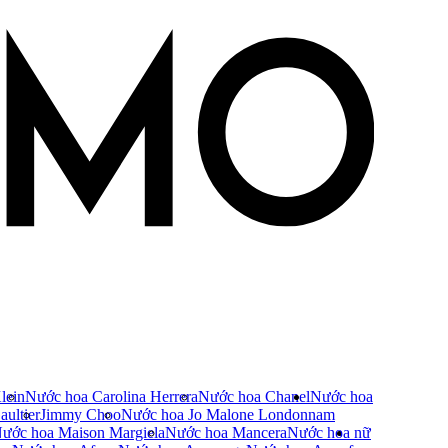
lein
Nước hoa Carolina Herrera
Nước hoa Chanel
Nước hoa
ultier
Jimmy Choo
Nước hoa Jo Malone London
nam
ước hoa Maison Margiela
Nước hoa Mancera
Nước hoa nữ