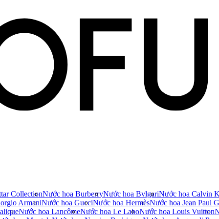
tar Collection
Nước hoa Burberry
Nước hoa Bvlgari
Nước hoa Calvin K
orgio Armani
Nước hoa Gucci
Nước hoa Hermès
Nước hoa Jean Paul Ga
alique
Nước hoa Lancôme
Nước hoa Le Labo
Nước hoa Louis Vuitton
N