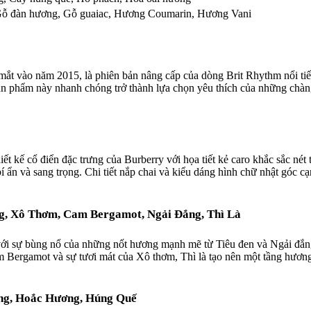
ỗ đàn hương
,
Gỗ guaiac
,
Hương Coumarin
,
Hương Vani
ắt vào năm 2015, là phiên bản nâng cấp của dòng Brit Rhythm nổi tiế
 phẩm này nhanh chóng trở thành lựa chọn yêu thích của những chàng
t kế cổ điển đặc trưng của Burberry với họa tiết kẻ caro khắc sắc nét 
í ẩn và sang trọng. Chi tiết nắp chai và kiểu dáng hình chữ nhật góc c
g, Xô Thơm, Cam Bergamot, Ngải Đắng, Thì Là
ới sự bùng nổ của những nốt hương mạnh mẽ từ Tiêu đen và Ngải đắn
ergamot và sự tươi mát của Xô thơm, Thì là tạo nên một tầng hương 
ng, Hoắc Hương, Húng Quế