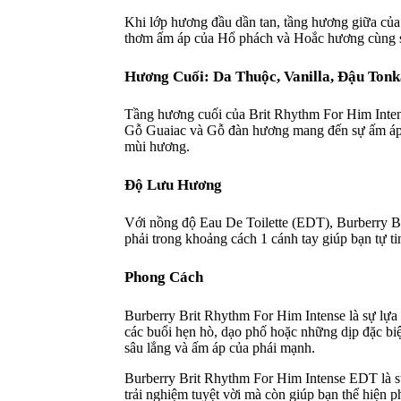
Khi lớp hương đầu dần tan, tầng hương giữa của
thơm ấm áp của Hổ phách và Hoắc hương cùng sự
Hương Cuối: Da Thuộc, Vanilla, Đậu Ton
Tầng hương cuối của Brit Rhythm For Him Intens
Gỗ Guaiac và Gỗ đàn hương mang đến sự ấm áp,
mùi hương.
Độ Lưu Hương
Với nồng độ Eau De Toilette (EDT), Burberry Br
phải trong khoảng cách 1 cánh tay giúp bạn tự 
Phong Cách
Burberry Brit Rhythm For Him Intense là sự lựa
các buổi hẹn hò, dạo phố hoặc những dịp đặc biệ
sâu lắng và ấm áp của phái mạnh.
Burberry Brit Rhythm For Him Intense EDT là s
trải nghiệm tuyệt vời mà còn giúp bạn thể hiện 