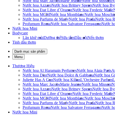
Nước hoa Marc Jacobs
Marie Jeanne
Nước hoa Missoni
N
Nước hoa Azzaro
Nước hoa Britney Spears
Nước hoa By
Nước hoa Etat Libre d`Orange
Nước hoa Frederic Malle
Nước hoa MCM
Nước hoa Montblanc
Nước hoa Moschi
Nước hoa Parfums de Marly
Nước hoa Prada
Nước hoa R
Profumum Roma
Nước hoa Salvatore Ferragamo
Nước h
Nước hoa Mini
Bodycare
Lăn khử mùi
Dưỡng thể
Sữa tắm
Dầu gội
Nến thơm
Tinh dầu thơm
Danh mục sản phẩm
Menu
Thương Hiệu
Nước hoa Al Haramain Perfumes
Nước hoa Alaia Paris
At
Nước hoa Dior
Nước hoa Dolce & Gabbana
Nước hoa Gi
Juliette Has A Gun
Nước hoa Kilian
L’Orchestre Parfum
L
Nước hoa Marc Jacobs
Marie Jeanne
Nước hoa Missoni
N
Nước hoa Azzaro
Nước hoa Britney Spears
Nước hoa By
Nước hoa Etat Libre d`Orange
Nước hoa Frederic Malle
Nước hoa MCM
Nước hoa Montblanc
Nước hoa Moschi
Nước hoa Parfums de Marly
Nước hoa Prada
Nước hoa R
Profumum Roma
Nước hoa Salvatore Ferragamo
Nước h
Nước hoa Mini