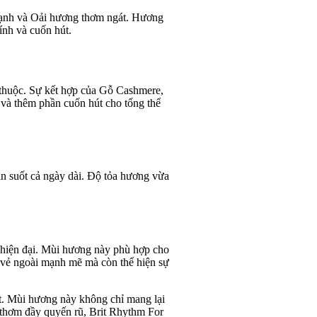
t lạnh và Oải hương thơm ngát. Hương
nh và cuốn hút.
 thuộc. Sự kết hợp của Gỗ Cashmere,
à thêm phần cuốn hút cho tổng thể
in suốt cả ngày dài. Độ tỏa hương vừa
 hiện đại. Mùi hương này phù hợp cho
t vẻ ngoài mạnh mẽ mà còn thể hiện sự
t. Mùi hương này không chỉ mang lại
g thơm đầy quyến rũ, Brit Rhythm For