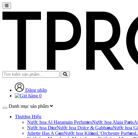
Đăng nhập
0
Danh mục sản phẩm
Thương Hiệu
Nước hoa Al Haramain Perfumes
Nước hoa Alaia Paris
At
Nước hoa Dior
Nước hoa Dolce & Gabbana
Nước hoa Gi
Juliette Has A Gun
Nước hoa Kilian
L’Orchestre Parfum
L