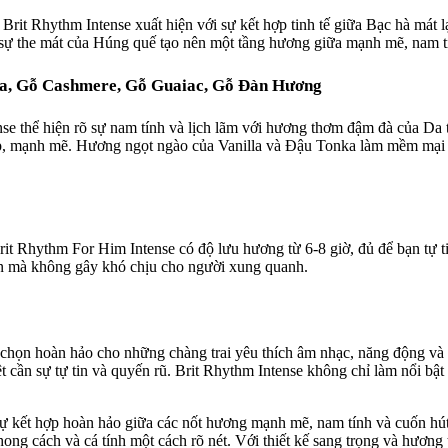
 Brit Rhythm Intense xuất hiện với sự kết hợp tinh tế giữa Bạc hà má
 the mát của Húng quế tạo nên một tầng hương giữa mạnh mẽ, nam tí
ka, Gỗ Cashmere, Gỗ Guaiac, Gỗ Đàn Hương
e thể hiện rõ sự nam tính và lịch lãm với hương thơm đậm đà của Da
 mạnh mẽ. Hương ngọt ngào của Vanilla và Đậu Tonka làm mềm mại v
it Rhythm For Him Intense có độ lưu hương từ 6-8 giờ, đủ để bạn tự t
tin mà không gây khó chịu cho người xung quanh.
 chọn hoàn hảo cho những chàng trai yêu thích âm nhạc, năng động và
t cần sự tự tin và quyến rũ. Brit Rhythm Intense không chỉ làm nổi bậ
ự kết hợp hoàn hảo giữa các nốt hương mạnh mẽ, nam tính và cuốn hú
phong cách và cá tính một cách rõ nét. Với thiết kế sang trọng và hươn