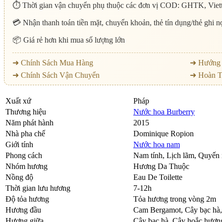
⏱️ Thời gian vận chuyển phụ thuộc các đơn vị COD: GHTK, Viett
💳 Nhận thanh toán tiền mặt, chuyển khoản, thẻ tín dụng/thẻ ghi 
📦 Giá rẻ hơn khi mua số lượng lớn
➜ Chính Sách Mua Hàng
➜ Hướng 
➜ Chính Sách Vận Chuyển
➜ Hoàn T
Xuất xứ
Pháp
Thương hiệu
Nước hoa Burberry
Năm phát hành
2015
Nhà pha chế
Dominique Ropion
Giới tính
Nước hoa nam
Phong cách
Nam tính, Lịch lãm, Quyến 
Nhóm hương
Hương Da Thuộc
Nồng độ
Eau De Toilette
Thời gian lưu hương
7-12h
Độ tỏa hương
Tỏa hương trong vòng 2m
Hương đầu
Cam Bergamot
,
Cây bạc hà
Hương giữa
Cây bạc hà
,
Cây hoắc hươn