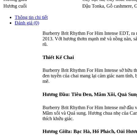
Hương cuối
Đậu Tonka
,
Gỗ cashmere
,
G
Thông tin chi tiết
Đánh giá (0)
Burberry Brit Rhythm For Him Intense EDT, ra m
2013. Với hương thơm mạnh mẽ và nồng nàn, sản
rũ.
Thiết Kế Chai
Burberry Brit Rhythm For Him Intense sở hữu thiế
đen tuyền của chai mang lại cảm giác nam tính, b
mẽ.
Hương Đầu: Tiêu Đen, Mâm Xôi, Quả Sun
Burberry Brit Rhythm For Him Intense mở đầu v
Mâm xôi và Quả sung. Hương chua nhẹ của Cam B
thích khứu giác.
Hương Giữa: Bạc Hà, Hổ Phách, Oải Hươ