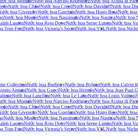
ước hoa Montale
Nước hoa Narciso Rodriguez
Nước hoa Acqua di Par
redo
Nước hoa Chloé
Nước hoa Creed
Nước hoa Davidoff
Nước hoa Die
Nước hoa Givenchy
Nước hoa Guerlain
Nước hoa Hugo Boss
Nước hoa
no
Nước hoa Mugler
Nước hoa Nasomatto
Nước hoa Nautica
Nước hoa 
alph Lauren
Nước hoa Roja Dove
Nước hoa Serge Lutens
Nước hoa Val
oa Tom Ford
Nước hoa Victoria’s Secret
Nước hoa YSL
Nước hoa Nich
tar Collection
Nước hoa Burberry
Nước hoa Bvlgari
Nước hoa Calvin K
orgio Armani
Nước hoa Gucci
Nước hoa Hermès
Nước hoa Jean Paul Ga
alique
Nước hoa Lancôme
Nước hoa Le Labo
Nước hoa Louis Vuitton
N
ước hoa Montale
Nước hoa Narciso Rodriguez
Nước hoa Acqua di Par
redo
Nước hoa Chloé
Nước hoa Creed
Nước hoa Davidoff
Nước hoa Die
Nước hoa Givenchy
Nước hoa Guerlain
Nước hoa Hugo Boss
Nước hoa
no
Nước hoa Mugler
Nước hoa Nasomatto
Nước hoa Nautica
Nước hoa 
alph Lauren
Nước hoa Roja Dove
Nước hoa Serge Lutens
Nước hoa Val
oa Tom Ford
Nước hoa Victoria’s Secret
Nước hoa YSL
Nước hoa Nich