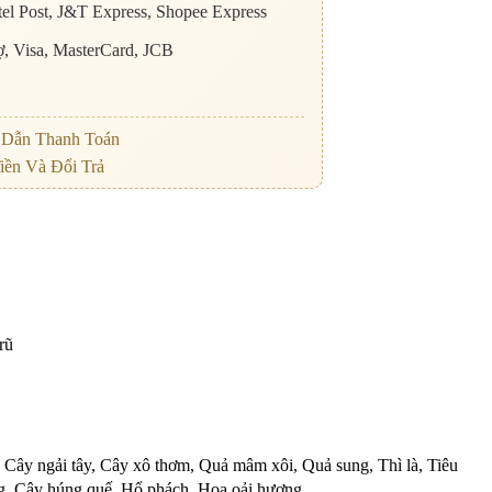
el Post, J&T Express, Shopee Express
nợ, Visa, MasterCard, JCB
Dẫn Thanh Toán
iền Và Đổi Trả
rũ
,
Cây ngải tây
,
Cây xô thơm
,
Quả mâm xôi
,
Quả sung
,
Thì là
,
Tiêu
g
,
Cây húng quế
,
Hổ phách
,
Hoa oải hương