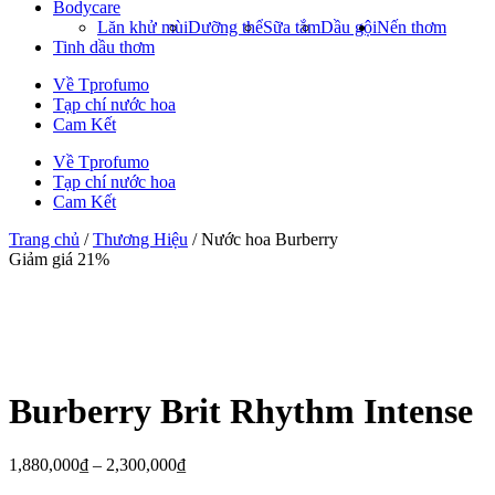
Bodycare
Lăn khử mùi
Dưỡng thể
Sữa tắm
Dầu gội
Nến thơm
Tinh dầu thơm
Về Tprofumo
Tạp chí nước hoa
Cam Kết
Về Tprofumo
Tạp chí nước hoa
Cam Kết
Trang chủ
/
Thương Hiệu
/ Nước hoa Burberry
Giảm giá 21%
Burberry Brit Rhythm Intense
1,880,000
₫
–
2,300,000
₫