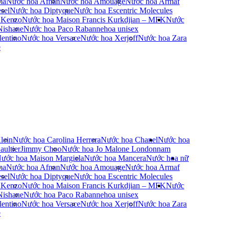
ma
Nước hoa Afnan
Nước hoa Amouage
Nước hoa Armaf
sel
Nước hoa Diptyque
Nước hoa Escentric Molecules
 Kenzo
Nước hoa Maison Francis Kurkdjian – MFK
Nước
Nishane
Nước hoa Paco Rabanne
hoa unisex
entino
Nước hoa Versace
Nước hoa Xerjoff
Nước hoa Zara
e
lein
Nước hoa Carolina Herrera
Nước hoa Chanel
Nước hoa
ultier
Jimmy Choo
Nước hoa Jo Malone London
nam
ước hoa Maison Margiela
Nước hoa Mancera
Nước hoa nữ
ma
Nước hoa Afnan
Nước hoa Amouage
Nước hoa Armaf
sel
Nước hoa Diptyque
Nước hoa Escentric Molecules
 Kenzo
Nước hoa Maison Francis Kurkdjian – MFK
Nước
Nishane
Nước hoa Paco Rabanne
hoa unisex
entino
Nước hoa Versace
Nước hoa Xerjoff
Nước hoa Zara
e