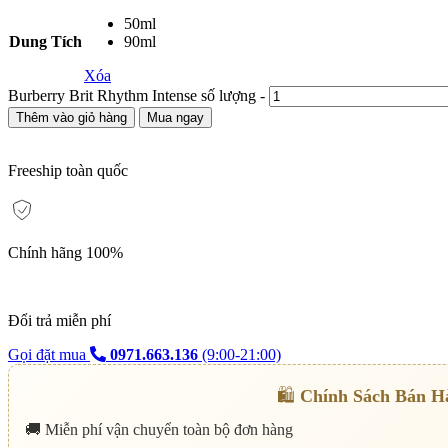
50ml
Dung Tích
90ml
Xóa
Burberry Brit Rhythm Intense số lượng
-
Thêm vào giỏ hàng
Mua ngay
Freeship toàn quốc
Chính hãng 100%
Đổi trả miễn phí
Gọi đặt mua
0971.663.136
(9:00-21:00)
🛍️
Chính Sách Bán H
🚚 Miễn phí vận chuyển toàn bộ đơn hàng