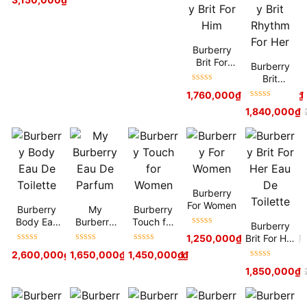
hạng
5
sao
Burberry
Brit For
Burberry
Him
Brit
Được xếp
Rhythm
1,760,000
₫
–
2,270,000
₫
hạng
5
sao
For Her
Được xếp
1,840,000
₫
hạng
5
sao
Burberry
For Women
Burberry
My
Burberry
Body Eau
Burberry
Touch for
Burberry
Được xếp
De Toilette
Eau De
Women
Brit For Her
1,250,000
₫
1,550,000
₫
hạng
5
sao
Parfum
Được xếp
Được xếp
Được xếp
Eau De
2,600,000
₫
1,650,000
₫
–
1,450,000
2,850,000
₫
₫
hạng
5
sao
hạng
5
sao
hạng
5
sao
Toilette
Được xếp
1,850,000
₫
hạng
5
sao