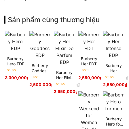
Sản phẩm cùng thương hiệu
Burberry
Burberry
Hero EDP
Her EDT
Burberry
Burberry
Goddess
Her
Burberry
Được xếp
Được xếp
EDP
Intense
Her Elixir
3,300,000
₫
3,800,000
₫
2,550,000
₫
2,900,000
₫
hạng
5
sao
hạng
5
sao
EDP
Được xếp
Được xếp
De Parfum
2,500,000
₫
2,900,000
₫
2,550,000
₫
hạng
5
sao
hạng
5
sao
EDP
Được xếp
2,950,000
₫
3,200,000
₫
hạng
5
sao
Burberry
Hero for