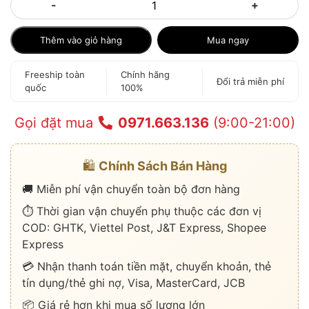
-
+
Thêm vào giỏ hàng
Mua ngay
Freeship toàn
Chính hãng
Đổi trả miễn phí
quốc
100%
Gọi đặt mua
0971.663.136
(9:00-21:00)
🛍️
Chính Sách Bán Hàng
🚚 Miễn phí vận chuyển toàn bộ đơn hàng
⏱️ Thời gian vận chuyển phụ thuộc các đơn vị
COD: GHTK, Viettel Post, J&T Express, Shopee
Express
💳 Nhận thanh toán tiền mặt, chuyển khoản, thẻ
tín dụng/thẻ ghi nợ, Visa, MasterCard, JCB
📦 Giá rẻ hơn khi mua số lượng lớn