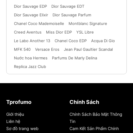
Dior Sauvage EDP
Dior Sauvage EDT
Dior Sauvage Elixir
Dior Sauvage Parfum
Chanel Coco Mademoiselle
Montblanc Signature
Creed Aventus
Miss Dior EDP
YSL Libre
Le Labo Another 13
Chanel Coco EDP
Acqua Di Gio
MFK 540
Versace Eros
Jean Paul Gaultier Scandal
Nước hoa Hermes
Parfums De Marly Delina
Replica Jazz Club
Tprofumo
Chính Sách
Giới thiệu
Chính Sách Bảo Mật Thông
Liên hệ
Tin
Sơ đồ trang web
Cam Kết Sản Phẩm Chính