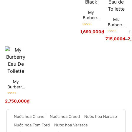
My
Burberry
Mr.
Black
Burberry
Được xếp
Eau de
1,690,000
₫
2,400,000
₫
hạng
5
sao
Toilette
Được xếp
715,000
₫
–
2
hạng
5
sao
My
Burberry
Eau De
Toilette
Được xếp
2,750,000
₫
hạng
5
sao
Nước hoa Chanel
Nước hoa Creed
Nước hoa Narciso
Nước hoa Tom Ford
Nước hoa Versace