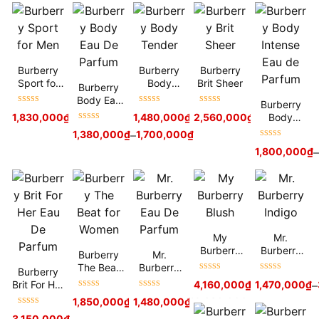
Burberry
Burberry
Burberry
Sport for
Body
Brit Sheer
Burberry
Men
Tender
Body Eau
Burberry
Được xếp
Được xếp
Được xếp
De Parfum
Body
1,830,000
₫
1,480,000
₫
2,560,000
1,870,000
₫
₫
hạng
5
sao
hạng
5
sao
hạng
5
sao
Được xếp
Intense
1,380,000
₫
–
1,700,000
₫
hạng
5
sao
Eau de
Được xếp
1,800,000
₫
–
Parfum
hạng
5
sao
My
Mr.
Burberry
Burberry
Burberry
Mr.
Blush
Indigo
The Beat
Burberry
Burberry
Được xếp
Được xếp
for Women
Eau De
Brit For Her
4,160,000
₫
1,470,000
₫
–
hạng
5
sao
hạng
5
sao
Parfum
Được xếp
Được xếp
Eau De
1,850,000
₫
1,480,000
2,530,000
₫
₫
2,680,000
₫
hạng
5
sao
hạng
5
sao
Parfum
Được xếp
3,150,000
₫