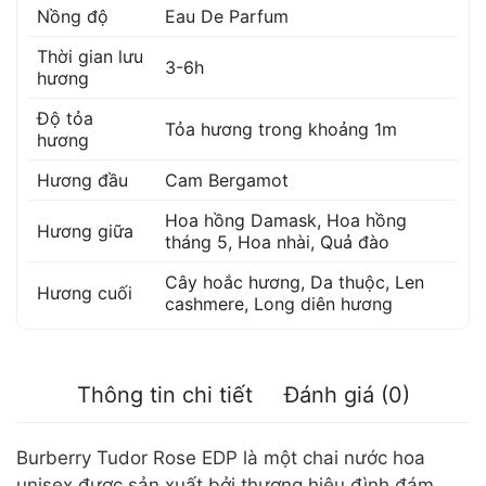
Nồng độ
Eau De Parfum
Thời gian lưu
3-6h
hương
Độ tỏa
Tỏa hương trong khoảng 1m
hương
Hương đầu
Cam Bergamot
Hoa hồng Damask
,
Hoa hồng
Hương giữa
tháng 5
,
Hoa nhài
,
Quả đào
Cây hoắc hương
,
Da thuộc
,
Len
Hương cuối
cashmere
,
Long diên hương
Thông tin chi tiết
Đánh giá (0)
Burberry Tudor Rose EDP là một chai nước hoa
unisex được sản xuất bởi thương hiệu đình đám