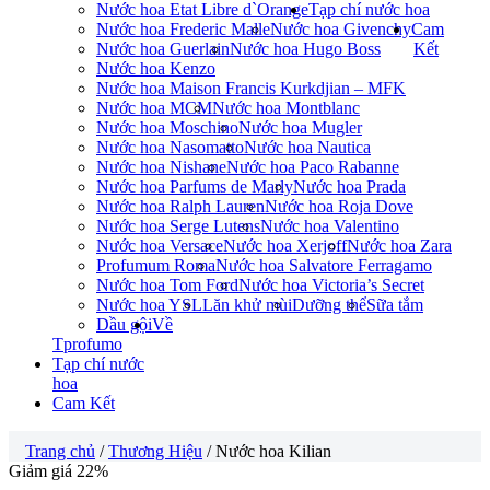
Nước hoa Etat Libre d`Orange
Tạp chí nước hoa
Nước hoa Frederic Malle
Nước hoa Givenchy
Cam
Nước hoa Guerlain
Nước hoa Hugo Boss
Kết
Nước hoa Kenzo
Nước hoa Maison Francis Kurkdjian – MFK
Nước hoa MCM
Nước hoa Montblanc
Nước hoa Moschino
Nước hoa Mugler
Nước hoa Nasomatto
Nước hoa Nautica
Nước hoa Nishane
Nước hoa Paco Rabanne
Nước hoa Parfums de Marly
Nước hoa Prada
Nước hoa Ralph Lauren
Nước hoa Roja Dove
Nước hoa Serge Lutens
Nước hoa Valentino
Nước hoa Versace
Nước hoa Xerjoff
Nước hoa Zara
Profumum Roma
Nước hoa Salvatore Ferragamo
Nước hoa Tom Ford
Nước hoa Victoria’s Secret
Nước hoa YSL
Lăn khử mùi
Dưỡng thể
Sữa tắm
Dầu gội
Về
Tprofumo
Tạp chí nước
hoa
Cam Kết
Trang chủ
/
Thương Hiệu
/ Nước hoa Kilian
Giảm giá 22%