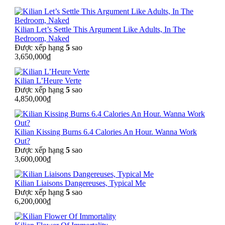
Kilian Let’s Settle This Argument Like Adults, In The
Bedroom, Naked
Được xếp hạng
5
sao
3,650,000
₫
Kilian L’Heure Verte
Được xếp hạng
5
sao
4,850,000
₫
Kilian Kissing Burns 6.4 Calories An Hour. Wanna Work
Out?
Được xếp hạng
5
sao
3,600,000
₫
Kilian Liaisons Dangereuses, Typical Me
Được xếp hạng
5
sao
6,200,000
₫