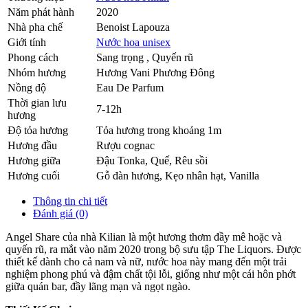
Năm phát hành
2020
Nhà pha chế
Benoist Lapouza
Giới tính
Nước hoa unisex
Phong cách
Sang trọng , Quyến rũ
Nhóm hương
Hương Vani Phương Đông
Nồng độ
Eau De Parfum
Thời gian lưu
7-12h
hương
Độ tỏa hương
Tỏa hương trong khoảng 1m
Hương đầu
Rượu cognac
Hương giữa
Đậu Tonka
,
Quế
,
Rêu sồi
Hương cuối
Gỗ đàn hương
,
Kẹo nhân hạt
,
Vanilla
Thông tin chi tiết
Đánh giá (0)
Angel Share của nhà Kilian là một hương thơm đầy mê hoặc và
quyến rũ, ra mắt vào năm 2020 trong bộ sưu tập The Liquors. Được
thiết kế dành cho cả nam và nữ, nước hoa này mang đến một trải
nghiệm phong phú và đậm chất tội lỗi, giống như một cái hôn phớt
giữa quán bar, đầy lãng mạn và ngọt ngào.