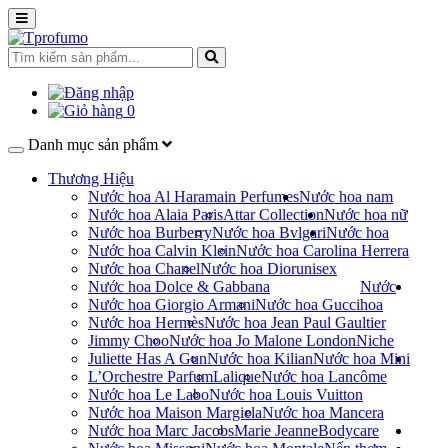
0
Danh mục sản phẩm
Thương Hiệu
Nước hoa Al Haramain Perfumes
Nước hoa nam
Nước hoa Alaia Paris
Attar Collection
Nước hoa nữ
Nước hoa Burberry
Nước hoa Bvlgari
Nước hoa
Nước hoa Calvin Klein
Nước hoa Carolina Herrera
Nước hoa Chanel
Nước hoa Dior
unisex
Nước hoa Dolce & Gabbana
Nước
Nước hoa Giorgio Armani
Nước hoa Gucci
hoa
Nước hoa Hermès
Nước hoa Jean Paul Gaultier
Jimmy Choo
Nước hoa Jo Malone London
Niche
Juliette Has A Gun
Nước hoa Kilian
Nước hoa Mini
L’Orchestre Parfum
Lalique
Nước hoa Lancôme
Nước hoa Le Labo
Nước hoa Louis Vuitton
Nước hoa Maison Margiela
Nước hoa Mancera
Nước hoa Marc Jacobs
Marie Jeanne
Bodycare