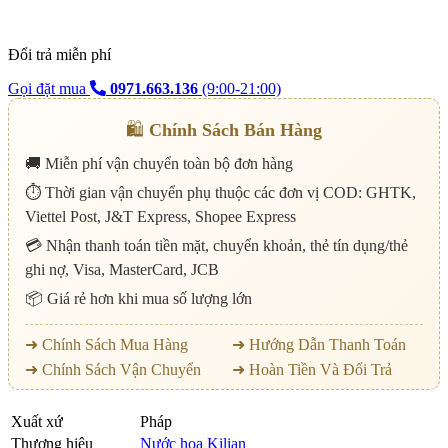
Đổi trả miễn phí
Gọi đặt mua
0971.663.136
(9:00-21:00)
🛍️
Chính Sách Bán Hàng
🚚 Miễn phí vận chuyển toàn bộ đơn hàng
⏱️ Thời gian vận chuyển phụ thuộc các đơn vị COD: GHTK,
Viettel Post, J&T Express, Shopee Express
💳 Nhận thanh toán tiền mặt, chuyển khoản, thẻ tín dụng/thẻ
ghi nợ, Visa, MasterCard, JCB
📦 Giá rẻ hơn khi mua số lượng lớn
➜ Chính Sách Mua Hàng
➜ Hướng Dẫn Thanh Toán
➜ Chính Sách Vận Chuyển
➜ Hoàn Tiền Và Đổi Trả
Xuất xứ
Pháp
Thương hiệu
Nước hoa Kilian