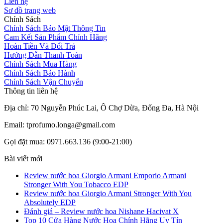
Liên hệ
Sơ đồ trang web
Chính Sách
Chính Sách Bảo Mật Thông Tin
Cam Kết Sản Phẩm Chính Hãng
Hoàn Tiền Và Đổi Trả
Hướng Dẫn Thanh Toán
Chính Sách Mua Hàng
Chính Sách Bảo Hành
Chính Sách Vận Chuyển
Thông tin liên hệ
Địa chỉ: 70 Nguyễn Phúc Lai, Ô Chợ Dừa, Đống Đa, Hà Nội
Email: tprofumo.longa@gmail.com
Gọi đặt mua: 0971.663.136 (9:00-21:00)
Bài viết mới
Review nước hoa Giorgio Armani Emporio Armani
Stronger With You Tobacco EDP
Review nước hoa Giorgio Armani Stronger With You
Absolutely EDP
Đánh giá – Review nước hoa Nishane Hacivat X
Top 10 Cửa Hàng Nước Hoa Chính Hãng Uy Tín