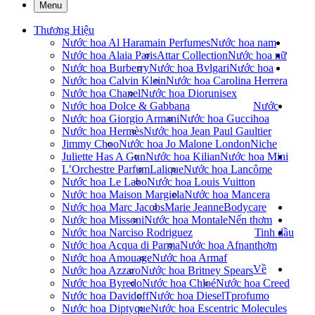
Menu
Thương Hiệu
Nước hoa Al Haramain Perfumes
Nước hoa nam
Nước hoa Alaia Paris
Attar Collection
Nước hoa nữ
Nước hoa Burberry
Nước hoa Bvlgari
Nước hoa
Nước hoa Calvin Klein
Nước hoa Carolina Herrera
Nước hoa Chanel
Nước hoa Dior
unisex
Nước hoa Dolce & Gabbana
Nước
Nước hoa Giorgio Armani
Nước hoa Gucci
hoa
Nước hoa Hermès
Nước hoa Jean Paul Gaultier
Jimmy Choo
Nước hoa Jo Malone London
Niche
Juliette Has A Gun
Nước hoa Kilian
Nước hoa Mini
L’Orchestre Parfum
Lalique
Nước hoa Lancôme
Nước hoa Le Labo
Nước hoa Louis Vuitton
Nước hoa Maison Margiela
Nước hoa Mancera
Nước hoa Marc Jacobs
Marie Jeanne
Bodycare
Nước hoa Missoni
Nước hoa Montale
Nến thơm
Nước hoa Narciso Rodriguez
Tinh dầu
Nước hoa Acqua di Parma
Nước hoa Afnan
thơm
Nước hoa Amouage
Nước hoa Armaf
Về
Nước hoa Azzaro
Nước hoa Britney Spears
Nước hoa Byredo
Nước hoa Chloé
Nước hoa Creed
Nước hoa Davidoff
Nước hoa Diesel
Tprofumo
Nước hoa Diptyque
Nước hoa Escentric Molecules