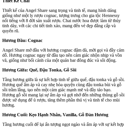
Thiết Kế Chai
Thiết kế của Angel Share sang trọng và tinh tế, mang hình dáng
giống như một ly rượu cognac, tượng trưng cho gia tộc Hennessy
nổi tiếng với 8 đời sản xuất rượu. Chai nước hoa được làm từ thủy
tinh dày, với các chi tiết tinh xảo, mang đến vẻ đẹp đẳng cấp và
quyến rũ.
Hương Đầu: Cognac
Angel Share mở đầu với hương cognac đậm đà, mời gọi và đầy cám
dỗ. Hương cognac ngay từ đầu tạo nên cảm giác nhộn nhịp và vồn
vã, giống như bối cảnh của một quán bar đông đúc và sôi động.
Hương Giữa: Quế, Đậu Tonka, Gỗ Sồi
Tầng hương giữa là sự kết hợp tinh tế giữa quế, đậu tonka và gỗ sồi.
Hương quế ấm áp và cay nhẹ hòa quyện cùng đậu tonka bùi và gỗ
sồi trầm lắng, tạo nên một cảm giác mạnh mẽ và đầy táo bạo.
Hương gỗ sồi mang lại sự ấm áp và gợi nhớ đến những thùng gỗ sồi
được sử dụng để ủ rượu, tăng thêm phần thú vị và tinh tế cho mùi
hương.
Hương Cuối: Kẹo Hạnh Nhân, Vanilla, Gỗ Đàn Hương
Tầng hương cuối để lại ấn tượng ngọt ngào và ấm áp với sự kết hợp