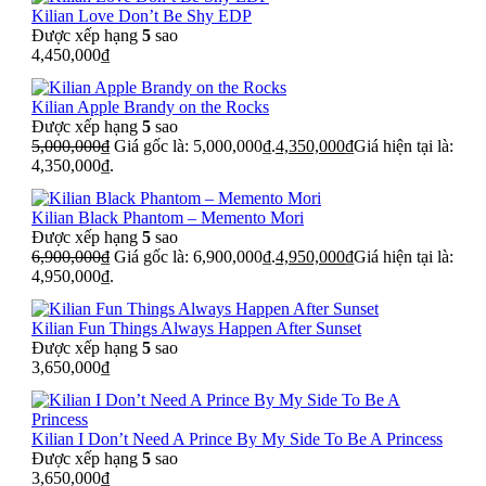
Kilian Love Don’t Be Shy EDP
Được xếp hạng
5
sao
4,450,000
₫
Kilian Apple Brandy on the Rocks
Được xếp hạng
5
sao
5,000,000
₫
Giá gốc là: 5,000,000₫.
4,350,000
₫
Giá hiện tại là:
4,350,000₫.
Kilian Black Phantom – Memento Mori
Được xếp hạng
5
sao
6,900,000
₫
Giá gốc là: 6,900,000₫.
4,950,000
₫
Giá hiện tại là:
4,950,000₫.
Kilian Fun Things Always Happen After Sunset
Được xếp hạng
5
sao
3,650,000
₫
Kilian I Don’t Need A Prince By My Side To Be A Princess
Được xếp hạng
5
sao
3,650,000
₫