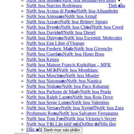
Nước hoa Missoni
Nước hoa Montale
Nến thơm
Nước hoa Narciso Rodriguez
Tinh dầu
Nước hoa Acqua di Parma
Nước hoa Afnan
thơm
Nước hoa Amouage
Nước hoa Armaf
Nước hoa Azzaro
Nước hoa Britney Spears
Nước hoa Byredo
Nước hoa Chloé
Nước hoa Creed
Nước hoa Davidoff
Nước hoa Diesel
Nước hoa Diptyque
Nước hoa Escentric Molecules
Nước hoa Etat Libre d`Orange
Nước hoa Frederic Malle
Nước hoa Givenchy
Nước hoa Guerlain
Nước hoa Hugo Boss
Nước hoa Kenzo
Nước hoa Maison Francis Kurkdjian – MFK
Nước hoa MCM
Nước hoa Montblanc
Nước hoa Moschino
Nước hoa Mugler
Nước hoa Nasomatto
Nước hoa Nautica
Nước hoa Nishane
Nước hoa Paco Rabanne
Nước hoa Parfums de Marly
Nước hoa Prada
Nước hoa Ralph Lauren
Nước hoa Roja Dove
Nước hoa Serge Lutens
Nước hoa Valentino
Nước hoa Versace
Nước hoa Xerjoff
Nước hoa Zara
Profumum Roma
Nước hoa Salvatore Ferragamo
Nước hoa Tom Ford
Nước hoa Victoria’s Secret
Nước hoa YSL
Lăn khử mùi
Dưỡng thể
Sữa tắm
Dầu gội
Danh mục sản phẩm