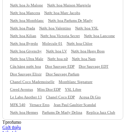
Nước hoa Jo Malone
Nước hoa Maison Margiela
Nước hoa Mancera
Nước hoa Marc Jacobs
Nước hoa Montblanc
Nước hoa Parfums De Marly
Nước hoa Prada
Nước hoa Valentino
Nước hoa YSL
Nước hoa Kilian
Nước hoa Victoria Secret
Nước hoa Lancome
Nước hoa Byredo
Molecule 01
Nước hoa Chloe
Nước hoa Givenchy
Nước hoa LV
Nước hoa Hugo Boss
Nước hoa Ultra Male
Nước hoa nữ
Nước hoa Nam
Cửa hàng nước hoa
Dior Sauvage EDP
Dior Sauvage EDT
Dior Sauvage Elixir
Dior Sauvage Parfum
Chanel Coco Mademoiselle
Montblanc Signature
Creed Aventus
Miss Dior EDP
YSL Libre
Le Labo Another 13
Chanel Coco EDP
Acqua Di Gio
MFK 540
Versace Eros
Jean Paul Gaultier Scandal
Nước hoa Hermes
Parfums De Marly Delina
Replica Jazz Club
Tprofumo
Giới thiệu