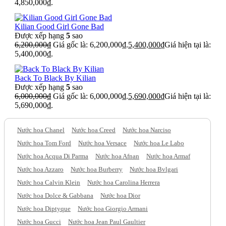
4,850,000₫.
Kilian Good Girl Gone Bad
Được xếp hạng
5
sao
6,200,000
₫
Giá gốc là: 6,200,000₫.
5,400,000
₫
Giá hiện tại là:
5,400,000₫.
Back To Black By Kilian
Được xếp hạng
5
sao
6,000,000
₫
Giá gốc là: 6,000,000₫.
5,690,000
₫
Giá hiện tại là:
5,690,000₫.
Nước hoa Chanel
Nước hoa Creed
Nước hoa Narciso
Nước hoa Tom Ford
Nước hoa Versace
Nước hoa Le Labo
Nước hoa Acqua Di Parma
Nước hoa Afnan
Nước hoa Armaf
Nước hoa Azzaro
Nước hoa Burberry
Nước hoa Bvlgari
Nước hoa Calvin Klein
Nước hoa Carolina Herrera
Nước hoa Dolce & Gabbana
Nước hoa Dior
Nước hoa Diptyque
Nước hoa Giorgio Armani
Nước hoa Gucci
Nước hoa Jean Paul Gaultier