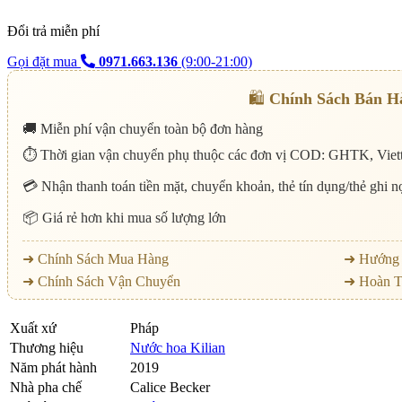
Đổi trả miễn phí
Gọi đặt mua
0971.663.136
(9:00-21:00)
🛍️
Chính Sách Bán H
🚚 Miễn phí vận chuyển toàn bộ đơn hàng
⏱️ Thời gian vận chuyển phụ thuộc các đơn vị COD: GHTK, Viett
💳 Nhận thanh toán tiền mặt, chuyển khoản, thẻ tín dụng/thẻ ghi 
📦 Giá rẻ hơn khi mua số lượng lớn
➜ Chính Sách Mua Hàng
➜ Hướng 
➜ Chính Sách Vận Chuyển
➜ Hoàn T
Xuất xứ
Pháp
Thương hiệu
Nước hoa Kilian
Năm phát hành
2019
Nhà pha chế
Calice Becker