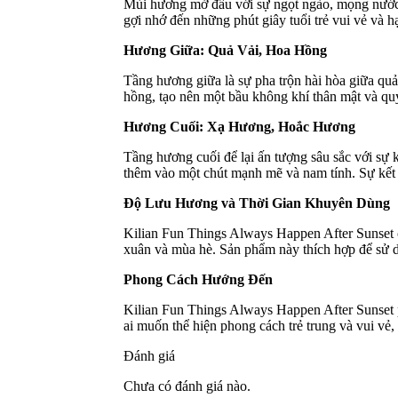
Mùi hương mở đầu với sự ngọt ngào, mọng nước c
gợi nhớ đến những phút giây tuổi trẻ vui vẻ và h
Hương Giữa: Quả Vải, Hoa Hồng
Tầng hương giữa là sự pha trộn hài hòa giữa qu
hồng, tạo nên một bầu không khí thân mật và quy
Hương Cuối: Xạ Hương, Hoắc Hương
Tầng hương cuối để lại ấn tượng sâu sắc với sự
thêm vào một chút mạnh mẽ và nam tính. Sự kết h
Độ Lưu Hương và Thời Gian Khuyên Dùng
Kilian Fun Things Always Happen After Sunset c
xuân và mùa hè. Sản phẩm này thích hợp để sử d
Phong Cách Hướng Đến
Kilian Fun Things Always Happen After Sunset p
ai muốn thể hiện phong cách trẻ trung và vui vẻ
Đánh giá
Chưa có đánh giá nào.