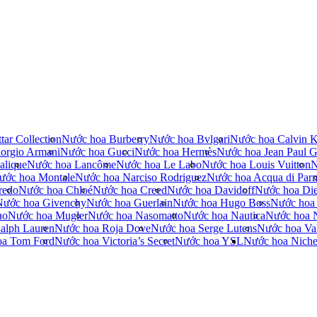
tar Collection
Nước hoa Burberry
Nước hoa Bvlgari
Nước hoa Calvin K
orgio Armani
Nước hoa Gucci
Nước hoa Hermès
Nước hoa Jean Paul Ga
alique
Nước hoa Lancôme
Nước hoa Le Labo
Nước hoa Louis Vuitton
N
ước hoa Montale
Nước hoa Narciso Rodriguez
Nước hoa Acqua di Par
redo
Nước hoa Chloé
Nước hoa Creed
Nước hoa Davidoff
Nước hoa Die
Nước hoa Givenchy
Nước hoa Guerlain
Nước hoa Hugo Boss
Nước hoa
no
Nước hoa Mugler
Nước hoa Nasomatto
Nước hoa Nautica
Nước hoa 
alph Lauren
Nước hoa Roja Dove
Nước hoa Serge Lutens
Nước hoa Val
oa Tom Ford
Nước hoa Victoria’s Secret
Nước hoa YSL
Nước hoa Nich