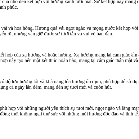
ủa nho đen kết hợp với hương xanh tươi mát. Sự kết hợp này mang đế
ạnh phúc.
ả vải và hoa hồng. Hương quả vải ngọt ngào và mọng nước kết hợp với
ến rũ, nhưng vẫn giữ được sự tươi tắn và vui vẻ ban đầu.
 kết hợp của xạ hương và hoắc hương. Xạ hương mang lại cảm giác ấm 
ợp này tạo nên một kết thúc hoàn hảo, mang lại cảm giác thân mật và 
ó độ lưu hương tốt và khả năng tỏa hương ổn định, phù hợp để sử dụng
ụng cả ngày lẫn đêm, mang đến sự tươi mới và cuốn hút.
hù hợp với những người yêu thích sự tươi mới, ngọt ngào và lãng mạn
, đồng thời không ngại thử sức với những mùi hương độc đáo và tinh tế.