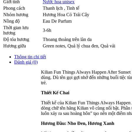
Giới tính
Nước hoa unisex
Phong cách
Thanh lịch , Tinh tế
Nhóm hương
Hương Hoa Cỏ Trái Cây
Nồng độ
Eau De Parfum
Thời gian lưu
3-6h
hương
Độ tỏa hương
Thoang thoảng trên làn da
Hương giữa
Green notes
,
Quả lý chua đen
,
Quả vải
Thông tin chi tiết
Đánh giá (0)
Kilian Fun Things Always Happen After Sunset l
dùng. Dù tên gọi gợi nhớ đến những buổi tiệc tùn
trẻ.
Thiết Kế Chai
Thiết kế của Kilian Fun Things Always Happen Af
dòng chữ tên hãng Kilian vô cùng nổi bật. Phần
luôn xảy ra sau hoàng hôn” tạo nên một điểm nh
Hương Đầu: Nho Đen, Hương Xanh