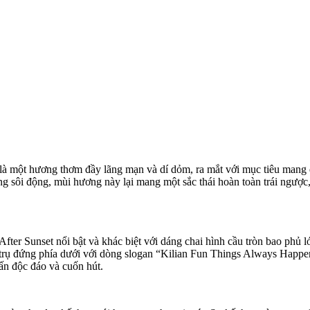
à một hương thơm đầy lãng mạn và dí dỏm, ra mắt với mục tiêu mang đ
g sôi động, mùi hương này lại mang một sắc thái hoàn toàn trái ngược,
ter Sunset nổi bật và khác biệt với dáng chai hình cầu tròn bao phủ l
 trụ đứng phía dưới với dòng slogan “Kilian Fun Things Always Happe
ấn độc đáo và cuốn hút.