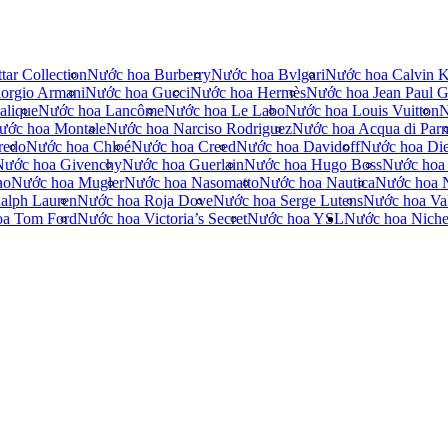
tar Collection
Nước hoa Burberry
Nước hoa Bvlgari
Nước hoa Calvin K
orgio Armani
Nước hoa Gucci
Nước hoa Hermès
Nước hoa Jean Paul Ga
alique
Nước hoa Lancôme
Nước hoa Le Labo
Nước hoa Louis Vuitton
N
ước hoa Montale
Nước hoa Narciso Rodriguez
Nước hoa Acqua di Par
redo
Nước hoa Chloé
Nước hoa Creed
Nước hoa Davidoff
Nước hoa Die
Nước hoa Givenchy
Nước hoa Guerlain
Nước hoa Hugo Boss
Nước hoa
no
Nước hoa Mugler
Nước hoa Nasomatto
Nước hoa Nautica
Nước hoa 
alph Lauren
Nước hoa Roja Dove
Nước hoa Serge Lutens
Nước hoa Val
oa Tom Ford
Nước hoa Victoria’s Secret
Nước hoa YSL
Nước hoa Nich