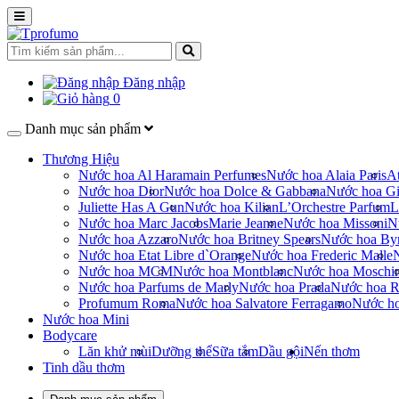
Đăng nhập
0
Danh mục sản phẩm
Thương Hiệu
Nước hoa Al Haramain Perfumes
Nước hoa Alaia Paris
At
Nước hoa Dior
Nước hoa Dolce & Gabbana
Nước hoa Gi
Juliette Has A Gun
Nước hoa Kilian
L’Orchestre Parfum
L
Nước hoa Marc Jacobs
Marie Jeanne
Nước hoa Missoni
N
Nước hoa Azzaro
Nước hoa Britney Spears
Nước hoa By
Nước hoa Etat Libre d`Orange
Nước hoa Frederic Malle
Nước hoa MCM
Nước hoa Montblanc
Nước hoa Moschi
Nước hoa Parfums de Marly
Nước hoa Prada
Nước hoa R
Profumum Roma
Nước hoa Salvatore Ferragamo
Nước h
Nước hoa Mini
Bodycare
Lăn khử mùi
Dưỡng thể
Sữa tắm
Dầu gội
Nến thơm
Tinh dầu thơm