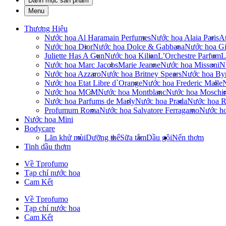
Danh mục sản phẩm
Menu
Thương Hiệu
Nước hoa Al Haramain Perfumes
Nước hoa Alaia Paris
At
Nước hoa Dior
Nước hoa Dolce & Gabbana
Nước hoa Gi
Juliette Has A Gun
Nước hoa Kilian
L’Orchestre Parfum
L
Nước hoa Marc Jacobs
Marie Jeanne
Nước hoa Missoni
N
Nước hoa Azzaro
Nước hoa Britney Spears
Nước hoa By
Nước hoa Etat Libre d`Orange
Nước hoa Frederic Malle
Nước hoa MCM
Nước hoa Montblanc
Nước hoa Moschi
Nước hoa Parfums de Marly
Nước hoa Prada
Nước hoa R
Profumum Roma
Nước hoa Salvatore Ferragamo
Nước h
Nước hoa Mini
Bodycare
Lăn khử mùi
Dưỡng thể
Sữa tắm
Dầu gội
Nến thơm
Tinh dầu thơm
Về Tprofumo
Tạp chí nước hoa
Cam Kết
Về Tprofumo
Tạp chí nước hoa
Cam Kết