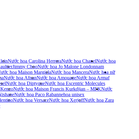
lein
Nước hoa Carolina Herrera
Nước hoa Chanel
Nước hoa
ultier
Jimmy Choo
Nước hoa Jo Malone London
nam
ước hoa Maison Margiela
Nước hoa Mancera
Nước hoa nữ
ma
Nước hoa Afnan
Nước hoa Amouage
Nước hoa Armaf
sel
Nước hoa Diptyque
Nước hoa Escentric Molecules
 Kenzo
Nước hoa Maison Francis Kurkdjian – MFK
Nước
Nishane
Nước hoa Paco Rabanne
hoa unisex
entino
Nước hoa Versace
Nước hoa Xerjoff
Nước hoa Zara
e