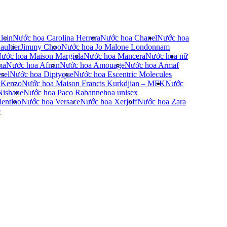
lein
Nước hoa Carolina Herrera
Nước hoa Chanel
Nước hoa
ultier
Jimmy Choo
Nước hoa Jo Malone London
nam
ước hoa Maison Margiela
Nước hoa Mancera
Nước hoa nữ
ma
Nước hoa Afnan
Nước hoa Amouage
Nước hoa Armaf
sel
Nước hoa Diptyque
Nước hoa Escentric Molecules
 Kenzo
Nước hoa Maison Francis Kurkdjian – MFK
Nước
Nishane
Nước hoa Paco Rabanne
hoa unisex
entino
Nước hoa Versace
Nước hoa Xerjoff
Nước hoa Zara
e