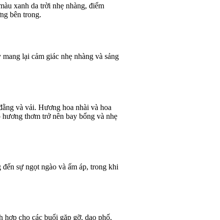
 màu xanh da trời nhẹ nhàng, điểm
ng bên trong.
 mang lại cảm giác nhẹ nhàng và sảng
đằng và vải. Hương hoa nhài và hoa
ho hương thơm trở nên bay bổng và nhẹ
đến sự ngọt ngào và ấm áp, trong khi
h hợp cho các buổi gặp gỡ, dạo phố,