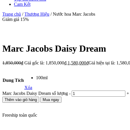
Cam Kết
Trang chủ
/
Thương Hiệu
/ Nước hoa Marc Jacobs
Giảm giá 15%
Marc Jacobs Daisy Dream
1,850,000
₫
Giá gốc là: 1,850,000₫.
1,580,000
₫
Giá hiện tại là: 1,580,
100ml
Dung Tích
Xóa
Marc Jacobs Daisy Dream số lượng
-
+
Thêm vào giỏ hàng
Mua ngay
Freeship toàn quốc