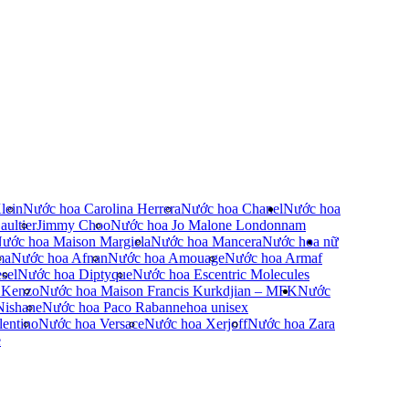
lein
Nước hoa Carolina Herrera
Nước hoa Chanel
Nước hoa
ultier
Jimmy Choo
Nước hoa Jo Malone London
nam
ước hoa Maison Margiela
Nước hoa Mancera
Nước hoa nữ
ma
Nước hoa Afnan
Nước hoa Amouage
Nước hoa Armaf
sel
Nước hoa Diptyque
Nước hoa Escentric Molecules
 Kenzo
Nước hoa Maison Francis Kurkdjian – MFK
Nước
Nishane
Nước hoa Paco Rabanne
hoa unisex
entino
Nước hoa Versace
Nước hoa Xerjoff
Nước hoa Zara
e