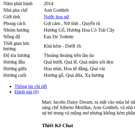
Năm phát hành
2014
Nhà pha chế
Ann Gottlieb
Giới tính
Nước hoa nữ
Phong cách
Gợi cảm , Nữ tính , Quyến rũ
Nhóm hương
Hương Gỗ, Hương Hoa Cỏ Trái Cây
Nồng độ
Eau De Toilette
Thời gian lưu
Khá kém - Dưới 1h
hương
Độ tỏa hương
Thoảng thoảng trên làn da
Hương đầu
Quả bưởi
,
Quả lê
,
Quả mâm xôi đen
Hương giữa
Hoa nhài
,
Hoa tử đằng
,
Quả vải
Hương cuối
Hương gỗ
,
Quả dừa
,
Xạ hương
Thông tin chi tiết
Đánh giá (0)
Marc Jacobs Daisy Dream, ra mắt vào mùa hè năm
sáng chế Alberto Morillas, Ann Gottlieb, và nhà
sự trẻ trung và mộng mơ nhưng không kém phần
Thiết Kế Chai