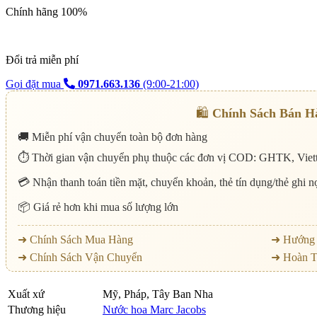
Chính hãng 100%
Đổi trả miễn phí
Gọi đặt mua
0971.663.136
(9:00-21:00)
🛍️
Chính Sách Bán H
🚚 Miễn phí vận chuyển toàn bộ đơn hàng
⏱️ Thời gian vận chuyển phụ thuộc các đơn vị COD: GHTK, Viett
💳 Nhận thanh toán tiền mặt, chuyển khoản, thẻ tín dụng/thẻ ghi 
📦 Giá rẻ hơn khi mua số lượng lớn
➜ Chính Sách Mua Hàng
➜ Hướng 
➜ Chính Sách Vận Chuyển
➜ Hoàn T
Xuất xứ
Mỹ, Pháp, Tây Ban Nha
Thương hiệu
Nước hoa Marc Jacobs