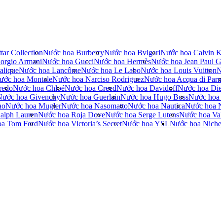
tar Collection
Nước hoa Burberry
Nước hoa Bvlgari
Nước hoa Calvin K
orgio Armani
Nước hoa Gucci
Nước hoa Hermès
Nước hoa Jean Paul Ga
alique
Nước hoa Lancôme
Nước hoa Le Labo
Nước hoa Louis Vuitton
N
ước hoa Montale
Nước hoa Narciso Rodriguez
Nước hoa Acqua di Par
redo
Nước hoa Chloé
Nước hoa Creed
Nước hoa Davidoff
Nước hoa Die
Nước hoa Givenchy
Nước hoa Guerlain
Nước hoa Hugo Boss
Nước hoa
no
Nước hoa Mugler
Nước hoa Nasomatto
Nước hoa Nautica
Nước hoa 
alph Lauren
Nước hoa Roja Dove
Nước hoa Serge Lutens
Nước hoa Val
oa Tom Ford
Nước hoa Victoria’s Secret
Nước hoa YSL
Nước hoa Nich