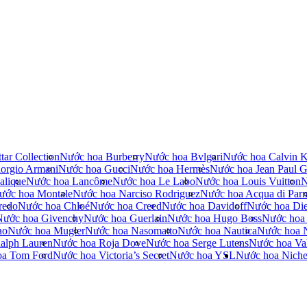
tar Collection
Nước hoa Burberry
Nước hoa Bvlgari
Nước hoa Calvin K
orgio Armani
Nước hoa Gucci
Nước hoa Hermès
Nước hoa Jean Paul Ga
alique
Nước hoa Lancôme
Nước hoa Le Labo
Nước hoa Louis Vuitton
N
ước hoa Montale
Nước hoa Narciso Rodriguez
Nước hoa Acqua di Par
redo
Nước hoa Chloé
Nước hoa Creed
Nước hoa Davidoff
Nước hoa Die
Nước hoa Givenchy
Nước hoa Guerlain
Nước hoa Hugo Boss
Nước hoa
no
Nước hoa Mugler
Nước hoa Nasomatto
Nước hoa Nautica
Nước hoa 
alph Lauren
Nước hoa Roja Dove
Nước hoa Serge Lutens
Nước hoa Val
oa Tom Ford
Nước hoa Victoria’s Secret
Nước hoa YSL
Nước hoa Nich