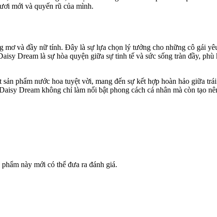
tươi mới và quyến rũ của mình.
g mơ và đầy nữ tính. Đây là sự lựa chọn lý tưởng cho những cô gái y
aisy Dream là sự hòa quyện giữa sự tinh tế và sức sống tràn đầy, phù
ản phẩm nước hoa tuyệt vời, mang đến sự kết hợp hoàn hảo giữa trái 
ũ, Daisy Dream không chỉ làm nổi bật phong cách cá nhân mà còn tạo n
phẩm này mới có thể đưa ra đánh giá.