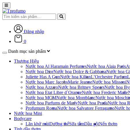
Đăng nhập
0
Danh mục sản phẩm
Thương Hiệu
Nước hoa Al Haramain Perfumes
Nước hoa Alaia Paris
At
Nước hoa Dior
Nước hoa Dolce & Gabbana
Nước hoa Gi
Juliette Has A Gun
Nước hoa Kilian
L’Orchestre Parfum
L
Nước hoa Marc Jacobs
Marie Jeanne
Nước hoa Missoni
N
Nước hoa Azzaro
Nước hoa Britney Spears
Nước hoa By
Nước hoa Etat Libre d`Orange
Nước hoa Frederic Malle
Nước hoa MCM
Nước hoa Montblanc
Nước hoa Moschi
Nước hoa Parfums de Marly
Nước hoa Prada
Nước hoa R
Profumum Roma
Nước hoa Salvatore Ferragamo
Nước h
Nước hoa Mini
Bodycare
Lăn khử mùi
Dưỡng thể
Sữa tắm
Dầu gội
Nến thơm
Tinh dầu thơm