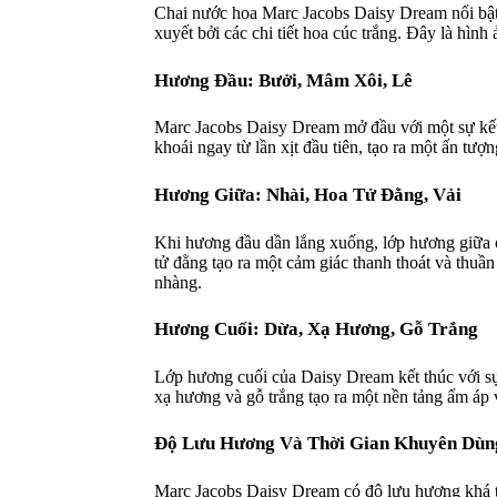
Chai nước hoa Marc Jacobs Daisy Dream nổi bật v
xuyết bởi các chi tiết hoa cúc trắng. Đây là hì
Hương Đầu: Bưởi, Mâm Xôi, Lê
Marc Jacobs Daisy Dream mở đầu với một sự kết
khoái ngay từ lần xịt đầu tiên, tạo ra một ấn tượ
Hương Giữa: Nhài, Hoa Tử Đằng, Vải
Khi hương đầu dần lắng xuống, lớp hương giữa c
tử đằng tạo ra một cảm giác thanh thoát và thuầ
nhàng.
Hương Cuối: Dừa, Xạ Hương, Gỗ Trắng
Lớp hương cuối của Daisy Dream kết thúc với s
xạ hương và gỗ trắng tạo ra một nền tảng ấm áp 
Độ Lưu Hương Và Thời Gian Khuyên Dùn
Marc Jacobs Daisy Dream có độ lưu hương khá tố