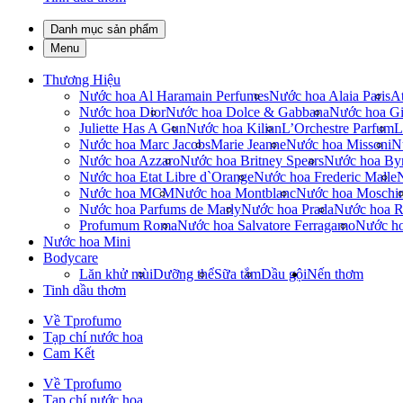
Danh mục sản phẩm
Menu
Thương Hiệu
Nước hoa Al Haramain Perfumes
Nước hoa Alaia Paris
At
Nước hoa Dior
Nước hoa Dolce & Gabbana
Nước hoa Gi
Juliette Has A Gun
Nước hoa Kilian
L’Orchestre Parfum
L
Nước hoa Marc Jacobs
Marie Jeanne
Nước hoa Missoni
N
Nước hoa Azzaro
Nước hoa Britney Spears
Nước hoa By
Nước hoa Etat Libre d`Orange
Nước hoa Frederic Malle
Nước hoa MCM
Nước hoa Montblanc
Nước hoa Moschi
Nước hoa Parfums de Marly
Nước hoa Prada
Nước hoa R
Profumum Roma
Nước hoa Salvatore Ferragamo
Nước h
Nước hoa Mini
Bodycare
Lăn khử mùi
Dưỡng thể
Sữa tắm
Dầu gội
Nến thơm
Tinh dầu thơm
Về Tprofumo
Tạp chí nước hoa
Cam Kết
Về Tprofumo
Tạp chí nước hoa