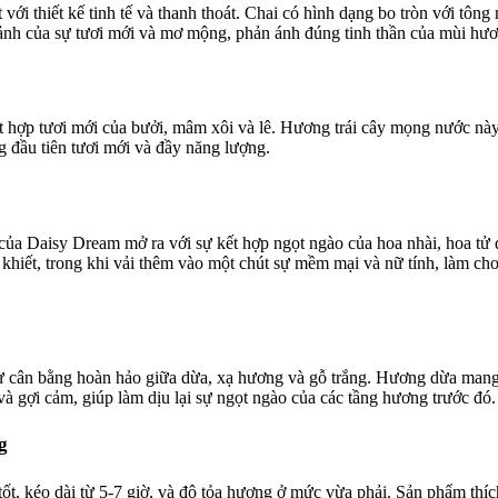
ới thiết kế tinh tế và thanh thoát. Chai có hình dạng bo tròn với tông
nh ảnh của sự tươi mới và mơ mộng, phản ánh đúng tinh thần của mùi hươ
 hợp tươi mới của bưởi, mâm xôi và lê. Hương trái cây mọng nước này
ng đầu tiên tươi mới và đầy năng lượng.
ủa Daisy Dream mở ra với sự kết hợp ngọt ngào của hoa nhài, hoa tử 
n khiết, trong khi vải thêm vào một chút sự mềm mại và nữ tính, làm c
ự cân bằng hoàn hảo giữa dừa, xạ hương và gỗ trắng. Hương dừa mang 
và gợi cảm, giúp làm dịu lại sự ngọt ngào của các tầng hương trước đó.
g
t, kéo dài từ 5-7 giờ, và độ tỏa hương ở mức vừa phải. Sản phẩm thíc