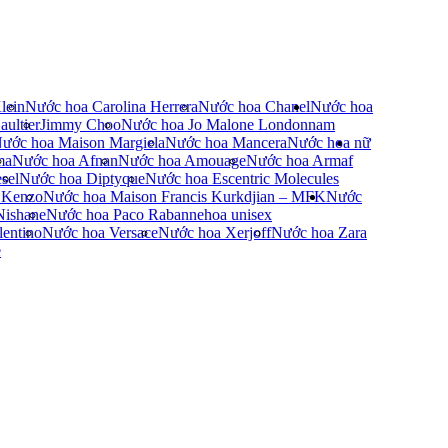
lein
Nước hoa Carolina Herrera
Nước hoa Chanel
Nước hoa
ultier
Jimmy Choo
Nước hoa Jo Malone London
nam
ước hoa Maison Margiela
Nước hoa Mancera
Nước hoa nữ
ma
Nước hoa Afnan
Nước hoa Amouage
Nước hoa Armaf
sel
Nước hoa Diptyque
Nước hoa Escentric Molecules
 Kenzo
Nước hoa Maison Francis Kurkdjian – MFK
Nước
Nishane
Nước hoa Paco Rabanne
hoa unisex
entino
Nước hoa Versace
Nước hoa Xerjoff
Nước hoa Zara
e