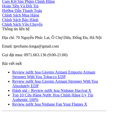
Cam Kết Sản Phẩm Chính Hãng
Hoàn Tiền Và Đổi Trả
Hướng Dẫn Thanh Toán
Chính Sách Mua Hàng
Chính Sách Bảo Hành
Chính Sách Vận Chuyển
Thông tin liên hệ
Địa chỉ: 70 Nguyễn Phúc Lai, Ô Chợ Dừa, Đống Đa, Hà Nội
Email: tprofumo.longa@gmail.com
Gọi đặt mua: 0971.663.136 (9:00-21:00)
Bài viết mới
Review nước hoa Giorgio Armani Emporio Armani
Stronger With You Tobacco EDP
Review nước hoa Giorgio Armani Stronger With You
Absolutely EDP
Đánh giá – Review nước hoa Nishane Hacivat X
Top 10 Cửa Hàng Nước Hoa Chính Hãng Uy Tín
Authentic 100%
Review nước hoa Nishane Fan Your Flames X