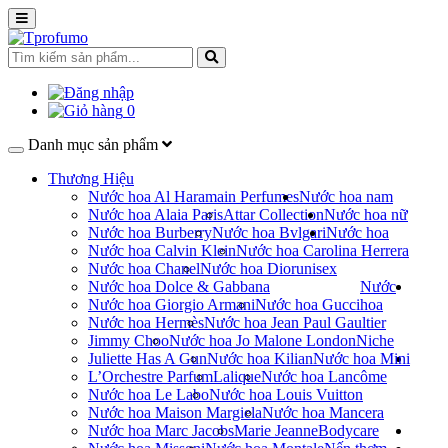
0
Danh mục sản phẩm
Thương Hiệu
Nước hoa Al Haramain Perfumes
Nước hoa nam
Nước hoa Alaia Paris
Attar Collection
Nước hoa nữ
Nước hoa Burberry
Nước hoa Bvlgari
Nước hoa
Nước hoa Calvin Klein
Nước hoa Carolina Herrera
Nước hoa Chanel
Nước hoa Dior
unisex
Nước hoa Dolce & Gabbana
Nước
Nước hoa Giorgio Armani
Nước hoa Gucci
hoa
Nước hoa Hermès
Nước hoa Jean Paul Gaultier
Jimmy Choo
Nước hoa Jo Malone London
Niche
Juliette Has A Gun
Nước hoa Kilian
Nước hoa Mini
L’Orchestre Parfum
Lalique
Nước hoa Lancôme
Nước hoa Le Labo
Nước hoa Louis Vuitton
Nước hoa Maison Margiela
Nước hoa Mancera
Nước hoa Marc Jacobs
Marie Jeanne
Bodycare