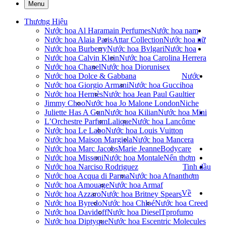
Menu
Thương Hiệu
Nước hoa Al Haramain Perfumes
Nước hoa nam
Nước hoa Alaia Paris
Attar Collection
Nước hoa nữ
Nước hoa Burberry
Nước hoa Bvlgari
Nước hoa
Nước hoa Calvin Klein
Nước hoa Carolina Herrera
Nước hoa Chanel
Nước hoa Dior
unisex
Nước hoa Dolce & Gabbana
Nước
Nước hoa Giorgio Armani
Nước hoa Gucci
hoa
Nước hoa Hermès
Nước hoa Jean Paul Gaultier
Jimmy Choo
Nước hoa Jo Malone London
Niche
Juliette Has A Gun
Nước hoa Kilian
Nước hoa Mini
L’Orchestre Parfum
Lalique
Nước hoa Lancôme
Nước hoa Le Labo
Nước hoa Louis Vuitton
Nước hoa Maison Margiela
Nước hoa Mancera
Nước hoa Marc Jacobs
Marie Jeanne
Bodycare
Nước hoa Missoni
Nước hoa Montale
Nến thơm
Nước hoa Narciso Rodriguez
Tinh dầu
Nước hoa Acqua di Parma
Nước hoa Afnan
thơm
Nước hoa Amouage
Nước hoa Armaf
Về
Nước hoa Azzaro
Nước hoa Britney Spears
Nước hoa Byredo
Nước hoa Chloé
Nước hoa Creed
Nước hoa Davidoff
Nước hoa Diesel
Tprofumo
Nước hoa Diptyque
Nước hoa Escentric Molecules