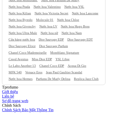
Nước hoa Montblanc
Nước hoa Parfums De Marly
Nước hoa Prada
Nước hoa Valentino
Nước hoa YSL
Nước hoa Kilian
Nước hoa Victoria Secret
Nước hoa Lancome
Nước hoa Byredo
Molecule 01
Nước hoa Chloe
Nước hoa Givenchy
Nước hoa LV
Nước hoa Hugo Boss
Nước hoa Ultra Male
Nước hoa nữ
Nước hoa Nam
Cửa hàng nước hoa
Dior Sauvage EDP
Dior Sauvage EDT
Dior Sauvage Elixir
Dior Sauvage Parfum
Chanel Coco Mademoiselle
Montblanc Signature
Creed Aventus
Miss Dior EDP
YSL Libre
Le Labo Another 13
Chanel Coco EDP
Acqua Di Gio
MFK 540
Versace Eros
Jean Paul Gaultier Scandal
Nước hoa Hermes
Parfums De Marly Delina
Replica Jazz Club
Tprofumo
Giới thiệu
Liên hệ
Sơ đồ trang web
Chính Sách
Chính Sách Bảo Mật Thông Tin