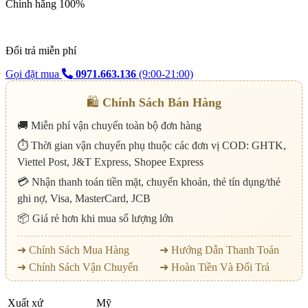
Chính hãng 100%
Đổi trả miễn phí
Gọi đặt mua
0971.663.136
(9:00-21:00)
🛍️
Chính Sách Bán Hàng
🚚 Miễn phí vận chuyển toàn bộ đơn hàng
⏱️ Thời gian vận chuyển phụ thuộc các đơn vị COD: GHTK,
Viettel Post, J&T Express, Shopee Express
💳 Nhận thanh toán tiền mặt, chuyển khoản, thẻ tín dụng/thẻ
ghi nợ, Visa, MasterCard, JCB
📦 Giá rẻ hơn khi mua số lượng lớn
➜ Chính Sách Mua Hàng
➜ Hướng Dẫn Thanh Toán
➜ Chính Sách Vận Chuyển
➜ Hoàn Tiền Và Đổi Trả
Xuất xứ
Mỹ