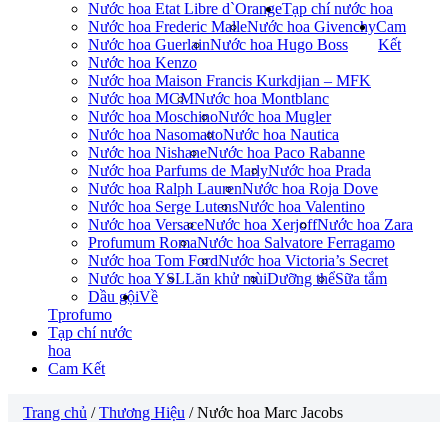
Nước hoa Etat Libre d`Orange
Tạp chí nước hoa
Nước hoa Frederic Malle
Nước hoa Givenchy
Cam
Nước hoa Guerlain
Nước hoa Hugo Boss
Kết
Nước hoa Kenzo
Nước hoa Maison Francis Kurkdjian – MFK
Nước hoa MCM
Nước hoa Montblanc
Nước hoa Moschino
Nước hoa Mugler
Nước hoa Nasomatto
Nước hoa Nautica
Nước hoa Nishane
Nước hoa Paco Rabanne
Nước hoa Parfums de Marly
Nước hoa Prada
Nước hoa Ralph Lauren
Nước hoa Roja Dove
Nước hoa Serge Lutens
Nước hoa Valentino
Nước hoa Versace
Nước hoa Xerjoff
Nước hoa Zara
Profumum Roma
Nước hoa Salvatore Ferragamo
Nước hoa Tom Ford
Nước hoa Victoria’s Secret
Nước hoa YSL
Lăn khử mùi
Dưỡng thể
Sữa tắm
Dầu gội
Về
Tprofumo
Tạp chí nước
hoa
Cam Kết
Trang chủ
/
Thương Hiệu
/ Nước hoa Marc Jacobs