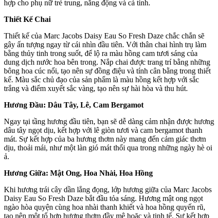
hợp cho phụ nữ trẻ trung, năng động và cá tính.
Thiết Kế Chai
Thiết kế của Marc Jacobs Daisy Eau So Fresh Daze chắc chắn sẽ
gây ấn tượng ngay từ cái nhìn đầu tiên. Với thân chai hình trụ làm
bằng thủy tinh trong suốt, để lộ ra màu hồng cam tươi sáng của
dung dịch nước hoa bên trong. Nắp chai được trang trí bằng những
bông hoa cúc nổi, tạo nên sự đồng điệu và tính cân bằng trong thiết
kế. Màu sắc chủ đạo của sản phẩm là màu hồng kết hợp với sắc
trắng và điểm xuyết sắc vàng, tạo nên sự hài hòa và thu hút.
Hương Đầu: Dâu Tây, Lê, Cam Bergamot
Ngay tại tầng hương đầu tiên, bạn sẽ dễ dàng cảm nhận được hương
dâu tây ngọt dịu, kết hợp với lê giòn tươi và cam bergamot thanh
mát. Sự kết hợp của ba hương thơm này mang đến cảm giác thơm
dịu, thoải mái, như một làn gió mát thổi qua trong những ngày hè oi
ả.
Hương Giữa: Mật Ong, Hoa Nhài, Hoa Hồng
Khi hương trái cây dần lắng đọng, lớp hương giữa của Marc Jacobs
Daisy Eau So Fresh Daze bắt đầu tỏa sáng. Hương mật ong ngọt
ngào hòa quyện cùng hoa nhài thanh khiết và hoa hồng quyến rũ,
tạo nên một tổ hợp hương thơm đầy mê hoặc và tinh tế. Sự kết hợp