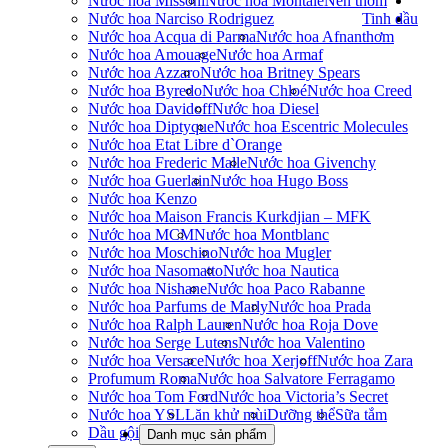
Nước hoa Missoni
Nước hoa Montale
Nến thơm
Nước hoa Narciso Rodriguez
Tinh dầu
Nước hoa Acqua di Parma
Nước hoa Afnan
thơm
Nước hoa Amouage
Nước hoa Armaf
Nước hoa Azzaro
Nước hoa Britney Spears
Nước hoa Byredo
Nước hoa Chloé
Nước hoa Creed
Nước hoa Davidoff
Nước hoa Diesel
Nước hoa Diptyque
Nước hoa Escentric Molecules
Nước hoa Etat Libre d`Orange
Nước hoa Frederic Malle
Nước hoa Givenchy
Nước hoa Guerlain
Nước hoa Hugo Boss
Nước hoa Kenzo
Nước hoa Maison Francis Kurkdjian – MFK
Nước hoa MCM
Nước hoa Montblanc
Nước hoa Moschino
Nước hoa Mugler
Nước hoa Nasomatto
Nước hoa Nautica
Nước hoa Nishane
Nước hoa Paco Rabanne
Nước hoa Parfums de Marly
Nước hoa Prada
Nước hoa Ralph Lauren
Nước hoa Roja Dove
Nước hoa Serge Lutens
Nước hoa Valentino
Nước hoa Versace
Nước hoa Xerjoff
Nước hoa Zara
Profumum Roma
Nước hoa Salvatore Ferragamo
Nước hoa Tom Ford
Nước hoa Victoria’s Secret
Nước hoa YSL
Lăn khử mùi
Dưỡng thể
Sữa tắm
Dầu gội
Danh mục sản phẩm