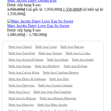
Marc Jacobs Daisy Dream Kiss
Được xếp hạng
5
sao
1,950,000
₫
Giá gốc là: 1,950,000₫.
1,550,000
₫
Giá hiện tại là:
1,550,000₫.
Marc Jacobs Daisy Love Eau So Sweet
Được xếp hạng
5
sao
1,080,000
₫
–
1,780,000
₫
Nước hoa Chanel
Nước hoa Creed
Nước hoa Narciso
Nước hoa Tom Ford
Nước hoa Versace
Nước hoa Le Labo
Nước hoa Acqua Di Parma
Nước hoa Afnan
Nước hoa Armaf
Nước hoa Azzaro
Nước hoa Burberry
Nước hoa Bvlgari
Nước hoa Calvin Klein
Nước hoa Carolina Herrera
Nước hoa Dolce & Gabbana
Nước hoa Dior
Nước hoa Diptyque
Nước hoa Giorgio Armani
Nước hoa Gucci
Nước hoa Jean Paul Gaultier
Nước hoa Jo Malone
Nước hoa Maison Margiela
Nước hoa Mancera
Nước hoa Marc Jacobs