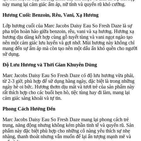
này mang lại cảm giác ấm áp, nữ tính và quyến rũ khó cưỡng.
Hương Cuối: Benzoin, Rêu, Vani, Xạ Hương
Lớp hương cuối của Marc Jacobs Daisy Eau So Fresh Daze là sự
pha trộn hoàn hảo giữa benzoin, rêu, vani và xạ hương. Hương xạ
hương dịu dàng kết hợp cùng gỗ tuyết tùng và vani ngọt ngào tạo
nên một cảm giác lưu luyến và gợi nhớ. Mùi hương này không chỉ
mang đến sự ấm áp mà còn tạo nên một dấu ấn khó quên cho người
sử dụng.
Độ Lưu Hương và Thời Gian Khuyên Dùng
Marc Jacobs Daisy Eau So Fresh Daze có độ lưu hương vừa phải,
từ 2-3 giờ, phù hợp để sử dụng hàng ngày, đặc biệt là trong những
ngày hè oi bức. Hương thơm dịu mát và tươi trẻ của sản phẩm này
rất thích hợp cho các buổi hẹn hò, tiệc tùng hay đi làm, mang lại
cảm giác sảng khoái và tự tin.
Phong Cách Hướng Đến
Marc Jacobs Daisy Eau So Fresh Daze mang lại phong cách trẻ
trung, năng động nhưng không kém phần tinh tế và quyến rũ. Sản
phẩm này đặc biệt phù hợp cho những cô nàng yêu thích sự nhẹ
nhàng, thanh thoát nhưng vẫn muốn để lại ấn tượng mạnh mẽ và