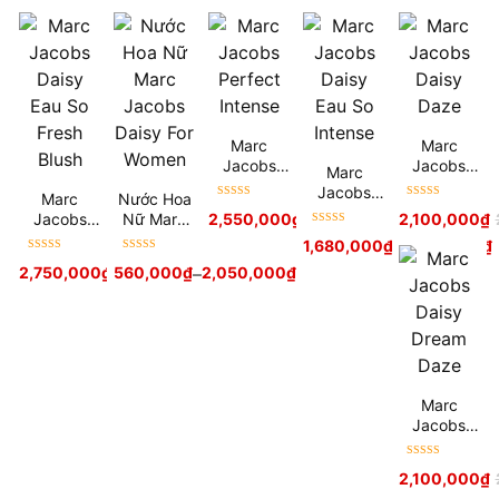
Marc
Marc
Jacobs
Jacobs
Marc
Perfect
Daisy
Jacobs
Marc
Nước Hoa
Intense
Daze
Được xếp
Được xếp
Daisy Eau
Jacobs
Nữ Marc
2,550,000
₫
–
2,800,000
₫
2,100,000
₫
hạng
5
sao
hạng
5
sao
So Intense
Được xếp
Daisy Eau
Jacobs
1,680,000
₫
–
2,180,000
₫
hạng
5
sao
So Fresh
Daisy For
Được xếp
Được xếp
2,750,000
₫
560,000
₫
–
2,050,000
₫
Blush
Women
hạng
5
sao
hạng
5
sao
Marc
Jacobs
Daisy
Dream
Được xếp
2,100,000
₫
Daze
hạng
5
sao