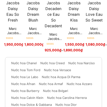
Marc
Marc
Marc
Marc
Jacobs
Jacobs
Jacobs
Jacobs
Marc
Daisy Eau
Daisy
Daisy
Daisy Love
Jacobs
So Fresh
Dream
Dream Kiss
Eau So
Được xếp
Được xếp
Được xếp
Được xếp
Decadenc
1,950,000
₫
1,800,000
2,940,000
₫
₫
1,550,000
₫
1,080,000
1,950,000
₫
₫
–
Blush
Sweet
hạng
5
sao
hạng
5
sao
hạng
5
sao
hạng
5
sao
e Eau So
Được xếp
925,000
₫
–
1,890,000
₫
Decadent
hạng
5
sao
Nước hoa Chanel
Nước hoa Creed
Nước hoa Narciso
Nước hoa Tom Ford
Nước hoa Versace
Nước hoa Le Labo
Nước hoa Acqua Di Parma
Nước hoa Afnan
Nước hoa Armaf
Nước hoa Azzaro
Nước hoa Burberry
Nước hoa Bvlgari
Nước hoa Calvin Klein
Nước hoa Carolina Herrera
Nước hoa Dolce & Gabbana
Nước hoa Dior