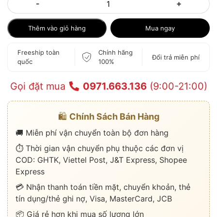
-
+
Thêm vào giỏ hàng
Mua ngay
Freeship toàn
Chính hãng
Đổi trả miễn phí
quốc
100%
Gọi đặt mua
0971.663.136
(9:00-21:00)
🛍️
Chính Sách Bán Hàng
🚚 Miễn phí vận chuyển toàn bộ đơn hàng
⏱️ Thời gian vận chuyển phụ thuộc các đơn vị
COD: GHTK, Viettel Post, J&T Express, Shopee
Express
💳 Nhận thanh toán tiền mặt, chuyển khoản, thẻ
tín dụng/thẻ ghi nợ, Visa, MasterCard, JCB
📦 Giá rẻ hơn khi mua số lượng lớn