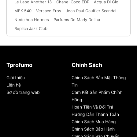
Le Labo Another 13
Chanel Coco EDP
Acqua Di Gio
MFK 540
Versace Eros
Jean Paul Gaultier Scandal
Nước hoa Hermes
Parfums De Marly Delina
Replica Jazz Club
Tprofumo
Chính Sách
Giới thiệu
Chính Sách Bảo Mật Thông
Liên hệ
Tin
Sơ đồ trang web
Cam Kết Sản Phẩm Chính
Hãng
Hoàn Tiền Và Đổi Trả
Hướng Dẫn Thanh Toán
Chính Sách Mua Hàng
Chính Sách Bảo Hành
Chính Sách Vận Chuyển