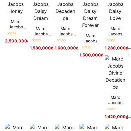
Marc
Jacobs
Marc
Marc
Marc
Honey
Jacobs
Jacobs
Jacobs
Marc
Được xếp
Daisy
Decadenc
Daisy Love
Jacobs
2,500,000
₫
hạng
5
sao
Dream
e
Được xếp
Được xếp
Được xếp
Daisy
1,580,000
₫
1,600,000
1,850,000
₫
₫
–
2,600,000
₫
1,280,000
₫
–
hạng
5
sao
hạng
5
sao
hạng
5
sao
Dream
Được xếp
1,500,000
₫
2,550,000
₫
Forever
hạng
5
sao
Marc
Jacobs
Divine
Decadenc
Được xếp
1,420,000
₫
–
e
hạng
5
sao