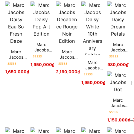
Marc
Marc
Jacobs
Jacobs
Marc
Marc
Daisy Pop
Daisy
Jacobs
Jacobs
Art Edition
Dream
Được xếp
Được xếp
Daisy Eau
Decadenc
Marc
1,950,000
₫
2,250,000
₫
980,000
₫
Petals
hạng
5
sao
hạng
5
sao
So Fresh
e Rouge
Jacobs
Được xếp
Được xếp
1,650,000
₫
2,190,000
₫
2,500,000
₫
Daze
Noir
Daisy
hạng
5
sao
hạng
5
sao
Edition
White 10th
Được xếp
1,950,000
₫
2,450,000
₫
Anniversar
hạng
5
sao
y Edition
Marc
Jacobs
Dot
Được xếp
1,150,000
₫
–
hạng
5
sao