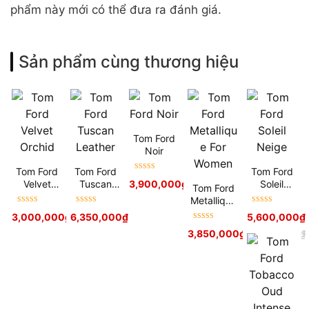
phẩm này mới có thể đưa ra đánh giá.
Sản phẩm cùng thương hiệu
Tom Ford
Noir
Tom Ford
Tom Ford
Tom Ford
Được xếp
Velvet
Tuscan
Soleil
3,900,000
₫
Tom Ford
hạng
5
sao
Orchid
Leather
Neige
Metallique
Được xếp
Được xếp
Được xếp
For Women
3,000,000
₫
6,350,000
₫
5,600,000
₫
hạng
5
sao
hạng
5
sao
hạng
5
sao
Được xếp
3,850,000
₫
4,100,000
₫
hạng
5
sao