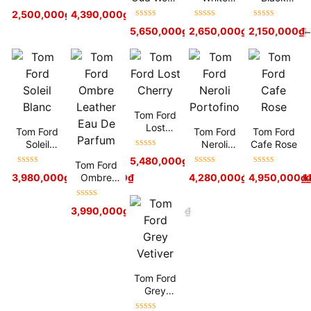
Được xếp
Được xếp
Intense
Patchouli
Orchid
2,500,000
₫
–
4,390,000
3,350,000
₫
₫
–
7,430,000
₫
hạng
5
sao
hạng
5
sao
Được xếp
Được xếp
Được xếp
5,650,000
₫
–
2,650,000
7,500,000
₫
₫
2,150,000
4,150,000
₫
₫
–
hạng
5
sao
hạng
5
sao
hạng
5
sao
Tom Ford
Lost
Tom Ford
Tom Ford
Tom Ford
Cherry
Soleil
Neroli
Cafe Rose
Được xếp
Blanc
Portofino
5,480,000
₫
–
7,980,000
₫
Tom Ford
hạng
5
sao
Được xếp
Được xếp
Được xếp
Ombre
3,980,000
₫
–
4,380,000
₫
4,280,000
₫
–
4,950,000
5,500,000
₫
hạng
5
sao
hạng
5
sao
hạng
5
sao
Leather
Eau De
Được xếp
3,990,000
₫
4,550,000
₫
Parfum
hạng
5
sao
Tom Ford
Grey
Vetiver