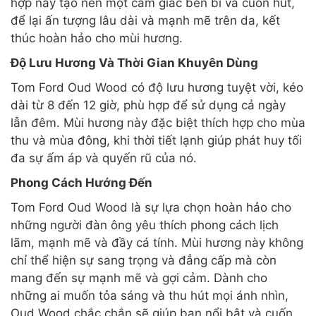
hợp này tạo nên một cảm giác bền bỉ và cuốn hút,
để lại ấn tượng lâu dài và mạnh mẽ trên da, kết
thúc hoàn hảo cho mùi hương.
Độ Lưu Hương Và Thời Gian Khuyên Dùng
Tom Ford Oud Wood có độ lưu hương tuyệt vời, kéo
dài từ 8 đến 12 giờ, phù hợp để sử dụng cả ngày
lẫn đêm. Mùi hương này đặc biệt thích hợp cho mùa
thu và mùa đông, khi thời tiết lạnh giúp phát huy tối
đa sự ấm áp và quyến rũ của nó.
Phong Cách Hướng Đến
Tom Ford Oud Wood là sự lựa chọn hoàn hảo cho
những người đàn ông yêu thích phong cách lịch
lãm, mạnh mẽ và đầy cá tính. Mùi hương này không
chỉ thể hiện sự sang trọng và đẳng cấp mà còn
mang đến sự mạnh mẽ và gợi cảm. Dành cho
những ai muốn tỏa sáng và thu hút mọi ánh nhìn,
Oud Wood chắc chắn sẽ giúp bạn nổi bật và cuốn