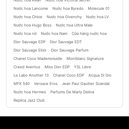
Nước hoa Kilian
Nước hoa Victoria Secret
Nước hoa Lancome
Nước hoa Byredo
Molecule 01
Nước hoa Chloe
Nước hoa Givenchy
Nước hoa LV
Nước hoa Hugo Boss
Nước hoa Ultra Male
Nước hoa nữ
Nước hoa Nam
Cửa hàng nước hoa
Dior Sauvage EDP
Dior Sauvage EDT
Dior Sauvage Elixir
Dior Sauvage Parfum
Chanel Coco Mademoiselle
Montblanc Signature
Creed Aventus
Miss Dior EDP
YSL Libre
Le Labo Another 13
Chanel Coco EDP
Acqua Di Gio
MFK 540
Versace Eros
Jean Paul Gaultier Scandal
Nước hoa Hermes
Parfums De Marly Delina
Replica Jazz Club