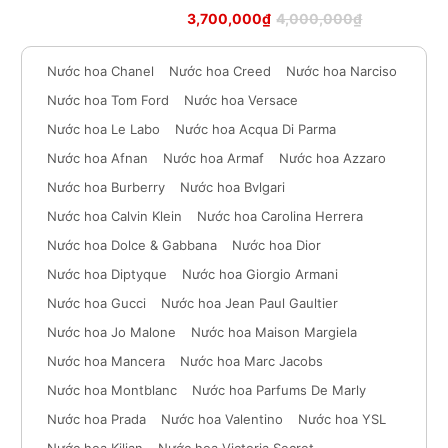
Được xếp
3,700,000
₫
4,000,000
₫
hạng
5
sao
Nước hoa Chanel
Nước hoa Creed
Nước hoa Narciso
Nước hoa Tom Ford
Nước hoa Versace
Nước hoa Le Labo
Nước hoa Acqua Di Parma
Nước hoa Afnan
Nước hoa Armaf
Nước hoa Azzaro
Nước hoa Burberry
Nước hoa Bvlgari
Nước hoa Calvin Klein
Nước hoa Carolina Herrera
Nước hoa Dolce & Gabbana
Nước hoa Dior
Nước hoa Diptyque
Nước hoa Giorgio Armani
Nước hoa Gucci
Nước hoa Jean Paul Gaultier
Nước hoa Jo Malone
Nước hoa Maison Margiela
Nước hoa Mancera
Nước hoa Marc Jacobs
Nước hoa Montblanc
Nước hoa Parfums De Marly
Nước hoa Prada
Nước hoa Valentino
Nước hoa YSL