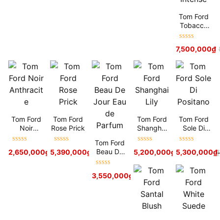
Tom Ford
Tobacco
Oud
Intense
Được xếp
7,500,000
₫
hạng
5
sao
Tom Ford
Tom Ford
Tom Ford
Tom Ford
Noir
Rose Prick
Shanghai
Sole Di
Anthracite
Lily
Positano
Tom Ford
Được xếp
Được xếp
Được xếp
Được xếp
Beau De
2,650,000
₫
5,390,000
3,300,000
₫
₫
5,200,000
₫
5,300,000
5,500,000
₫
₫
hạng
5
sao
hạng
5
sao
hạng
5
sao
hạng
5
sao
Jour Eau
de Parfum
Được xếp
3,550,000
₫
hạng
5
sao