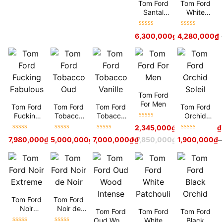
Tom Ford
Tom Ford
Santal
White
Blush
Suede
Được xếp
Được xếp
6,300,000
₫
4,280,000
₫
hạng
5
sao
hạng
5
sao
Tom Ford
For Men
Tom Ford
Tom Ford
Tom Ford
Tom Ford
Fucking
Tobacco
Tobacco
Orchid
Được xếp
Fabulous
Oud
Vanille
Soleil
2,345,000
₫
–
3,420,000
₫
hạng
5
sao
Được xếp
Được xếp
Được xếp
Được xếp
7,980,000
₫
5,000,000
₫
7,000,000
–
6,450,000
₫
₫
7,850,000
₫
1,900,000
₫
–
hạng
5
sao
hạng
5
sao
hạng
5
sao
hạng
5
sao
Tom Ford
Tom Ford
Noir
Noir de
Tom Ford
Tom Ford
Tom Ford
Extreme
Noir
Oud Wood
White
Black