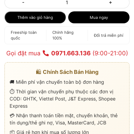
-
+
Thêm vào giỏ hàng
Mua ngay
Freeship toàn
Chính hãng
Đổi trả miễn phí
quốc
100%
Gọi đặt mua
0971.663.136
(9:00-21:00)
🛍️
Chính Sách Bán Hàng
🚚 Miễn phí vận chuyển toàn bộ đơn hàng
⏱️ Thời gian vận chuyển phụ thuộc các đơn vị
COD: GHTK, Viettel Post, J&T Express, Shopee
Express
💳 Nhận thanh toán tiền mặt, chuyển khoản, thẻ
tín dụng/thẻ ghi nợ, Visa, MasterCard, JCB
📦 Giá rẻ hơn khi mua số lượng lớn