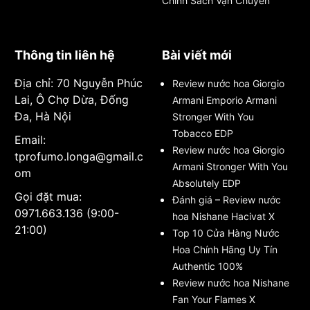
Chính Sách Vận Chuyển
Thông tin liên hệ
Bài viết mới
Địa chỉ: 70 Nguyễn Phúc
Review nước hoa Giorgio
Lai, Ô Chợ Dừa, Đống
Armani Emporio Armani
Đa, Hà Nội
Stronger With You
Tobacco EDP
Email:
Review nước hoa Giorgio
tprofumo.longa@gmail.c
Armani Stronger With You
om
Absolutely EDP
Gọi đặt mua:
Đánh giá – Review nước
0971.663.136 (9:00-
hoa Nishane Hacivat X
21:00)
Top 10 Cửa Hàng Nước
Hoa Chính Hãng Uy Tín
Authentic 100%
Review nước hoa Nishane
Fan Your Flames X