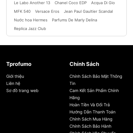
Le Labo Another 13
Chanel Coco EDP
Acqua Di Gio
MFK 540
Versace Eros
Jean Paul Gaultier Scandal
Nước hoa Hermes
Parfums De Marly Delina
Replica Jazz Club
Tprofumo
Chính Sách
Giới thiệu
Chính Sách Bảo Mật Thông
Liên hệ
Tin
Sơ đồ trang web
Cam Kết Sản Phẩm Chính
Hãng
Hoàn Tiền Và Đổi Trả
Hướng Dẫn Thanh Toán
Chính Sách Mua Hàng
Chính Sách Bảo Hành