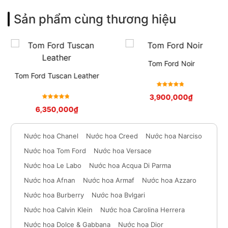
Sản phẩm cùng thương hiệu
Tom Ford Noir
Tom Ford Tuscan Leather
Được xếp
3,900,000
₫
hạng
5
Được xếp
6,350,000
₫
sao
hạng
5
sao
Nước hoa Chanel
Nước hoa Creed
Nước hoa Narciso
Nước hoa Tom Ford
Nước hoa Versace
Nước hoa Le Labo
Nước hoa Acqua Di Parma
Nước hoa Afnan
Nước hoa Armaf
Nước hoa Azzaro
Nước hoa Burberry
Nước hoa Bvlgari
Nước hoa Calvin Klein
Nước hoa Carolina Herrera
Nước hoa Dolce & Gabbana
Nước hoa Dior