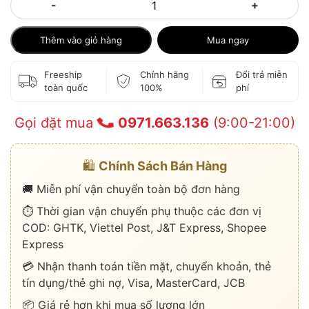
-
+
Thêm vào giỏ hàng
Mua ngay
Freeship
Chính hãng
Đổi trả miễn
toàn quốc
100%
phí
Gọi đặt mua
0971.663.136
(9:00-21:00)
🛍️
Chính Sách Bán Hàng
🚚 Miễn phí vận chuyển toàn bộ đơn hàng
⏱️ Thời gian vận chuyển phụ thuộc các đơn vị
COD: GHTK, Viettel Post, J&T Express, Shopee
Express
💳 Nhận thanh toán tiền mặt, chuyển khoản, thẻ
tín dụng/thẻ ghi nợ, Visa, MasterCard, JCB
📦 Giá rẻ hơn khi mua số lượng lớn