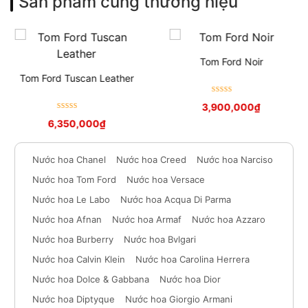
Sản phẩm cùng thương hiệu
Tom Ford Noir
Tom Ford Tuscan Leather
Được xếp
3,900,000
₫
hạng
5
sao
Được xếp
6,350,000
₫
hạng
5
sao
Nước hoa Chanel
Nước hoa Creed
Nước hoa Narciso
Nước hoa Tom Ford
Nước hoa Versace
Nước hoa Le Labo
Nước hoa Acqua Di Parma
Nước hoa Afnan
Nước hoa Armaf
Nước hoa Azzaro
Nước hoa Burberry
Nước hoa Bvlgari
Nước hoa Calvin Klein
Nước hoa Carolina Herrera
Nước hoa Dolce & Gabbana
Nước hoa Dior
Nước hoa Diptyque
Nước hoa Giorgio Armani