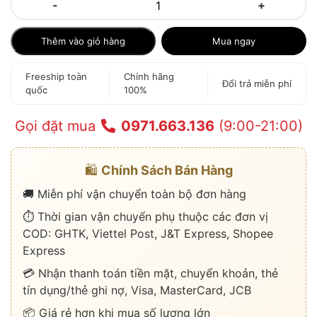
-
+
Thêm vào giỏ hàng
Mua ngay
Freeship toàn
Chính hãng
Đổi trả miễn phí
quốc
100%
Gọi đặt mua
0971.663.136
(9:00-21:00)
🛍️
Chính Sách Bán Hàng
🚚 Miễn phí vận chuyển toàn bộ đơn hàng
⏱️ Thời gian vận chuyển phụ thuộc các đơn vị
COD: GHTK, Viettel Post, J&T Express, Shopee
Express
💳 Nhận thanh toán tiền mặt, chuyển khoản, thẻ
tín dụng/thẻ ghi nợ, Visa, MasterCard, JCB
📦 Giá rẻ hơn khi mua số lượng lớn