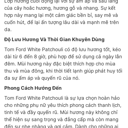
Lớp hương cuối đọng lại với sự ấm áp và sâu lắng
của cây hoắc hương, hương gỗ và nhang. Sự kết
hợp này mang lại một cảm giác bền bỉ, say mê và
cuốn hút, để lại ấn tượng lâu dài và mạnh mẽ trên
da.
Độ Lưu Hương Và Thời Gian Khuyên Dùng
Tom Ford White Patchouli có độ lưu hương tốt, kéo
dài từ 6 đến 8 giờ, phù hợp để sử dụng cả ngày lẫn
đêm. Mùi hương này đặc biệt thích hợp cho mùa
thu và mùa đông, khi thời tiết lạnh giúp phát huy tối
đa sự ấm áp và quyến rũ của nó.
Phong Cách Hướng Đến
Tom Ford White Patchouli là sự lựa chọn hoàn hảo
cho những phụ nữ yêu thích phong cách thanh lịch,
tinh tế và đầy quyến rũ. Mùi hương này không chỉ
thể hiện sự sang trọng và đẳng cấp mà còn mang
đến sự nhẹ nhàng và gợi cảm. Dành cho những ai