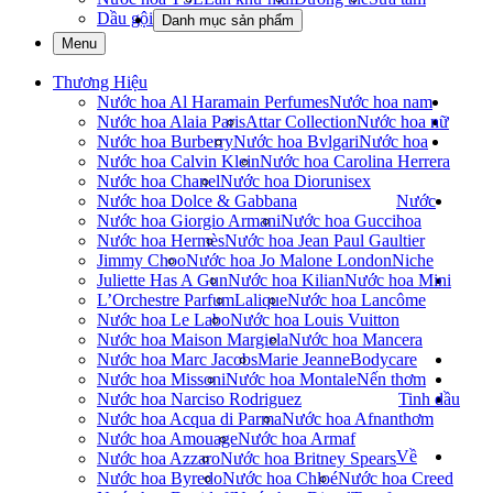
Dầu gội
Danh mục sản phẩm
Menu
Thương Hiệu
Nước hoa Al Haramain Perfumes
Nước hoa nam
Nước hoa Alaia Paris
Attar Collection
Nước hoa nữ
Nước hoa Burberry
Nước hoa Bvlgari
Nước hoa
Nước hoa Calvin Klein
Nước hoa Carolina Herrera
Nước hoa Chanel
Nước hoa Dior
unisex
Nước hoa Dolce & Gabbana
Nước
Nước hoa Giorgio Armani
Nước hoa Gucci
hoa
Nước hoa Hermès
Nước hoa Jean Paul Gaultier
Jimmy Choo
Nước hoa Jo Malone London
Niche
Juliette Has A Gun
Nước hoa Kilian
Nước hoa Mini
L’Orchestre Parfum
Lalique
Nước hoa Lancôme
Nước hoa Le Labo
Nước hoa Louis Vuitton
Nước hoa Maison Margiela
Nước hoa Mancera
Nước hoa Marc Jacobs
Marie Jeanne
Bodycare
Nước hoa Missoni
Nước hoa Montale
Nến thơm
Nước hoa Narciso Rodriguez
Tinh dầu
Nước hoa Acqua di Parma
Nước hoa Afnan
thơm
Nước hoa Amouage
Nước hoa Armaf
Về
Nước hoa Azzaro
Nước hoa Britney Spears
Nước hoa Byredo
Nước hoa Chloé
Nước hoa Creed