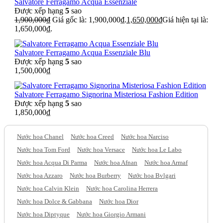
Salvatore Ferragamo Acqua Essenziale
Được xếp hạng
5
sao
1,900,000
₫
Giá gốc là: 1,900,000₫.
1,650,000
₫
Giá hiện tại là:
1,650,000₫.
Salvatore Ferragamo Acqua Essenziale Blu
Được xếp hạng
5
sao
1,500,000
₫
Salvatore Ferragamo Signorina Misteriosa Fashion Edition
Được xếp hạng
5
sao
1,850,000
₫
Nước hoa Chanel
Nước hoa Creed
Nước hoa Narciso
Nước hoa Tom Ford
Nước hoa Versace
Nước hoa Le Labo
Nước hoa Acqua Di Parma
Nước hoa Afnan
Nước hoa Armaf
Nước hoa Azzaro
Nước hoa Burberry
Nước hoa Bvlgari
Nước hoa Calvin Klein
Nước hoa Carolina Herrera
Nước hoa Dolce & Gabbana
Nước hoa Dior
Nước hoa Diptyque
Nước hoa Giorgio Armani