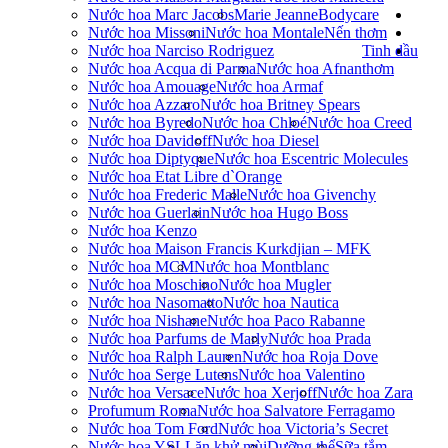
Nước hoa Marc Jacobs
Marie Jeanne
Bodycare
Nước hoa Missoni
Nước hoa Montale
Nến thơm
Nước hoa Narciso Rodriguez
Tinh dầu
Nước hoa Acqua di Parma
Nước hoa Afnan
thơm
Nước hoa Amouage
Nước hoa Armaf
Nước hoa Azzaro
Nước hoa Britney Spears
Nước hoa Byredo
Nước hoa Chloé
Nước hoa Creed
Nước hoa Davidoff
Nước hoa Diesel
Nước hoa Diptyque
Nước hoa Escentric Molecules
Nước hoa Etat Libre d`Orange
Nước hoa Frederic Malle
Nước hoa Givenchy
Nước hoa Guerlain
Nước hoa Hugo Boss
Nước hoa Kenzo
Nước hoa Maison Francis Kurkdjian – MFK
Nước hoa MCM
Nước hoa Montblanc
Nước hoa Moschino
Nước hoa Mugler
Nước hoa Nasomatto
Nước hoa Nautica
Nước hoa Nishane
Nước hoa Paco Rabanne
Nước hoa Parfums de Marly
Nước hoa Prada
Nước hoa Ralph Lauren
Nước hoa Roja Dove
Nước hoa Serge Lutens
Nước hoa Valentino
Nước hoa Versace
Nước hoa Xerjoff
Nước hoa Zara
Profumum Roma
Nước hoa Salvatore Ferragamo
Nước hoa Tom Ford
Nước hoa Victoria’s Secret
Nước hoa YSL
Lăn khử mùi
Dưỡng thể
Sữa tắm