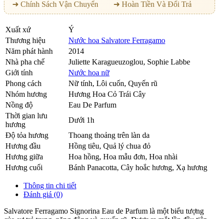
➜ Chính Sách Vận Chuyển
➜ Hoàn Tiền Và Đổi Trả
Xuất xứ
Ý
Thương hiệu
Nước hoa Salvatore Ferragamo
Năm phát hành
2014
Nhà pha chế
Juliette Karagueuzoglou, Sophie Labbe
Giới tính
Nước hoa nữ
Phong cách
Nữ tính, Lôi cuốn, Quyến rũ
Nhóm hương
Hương Hoa Cỏ Trái Cây
Nồng độ
Eau De Parfum
Thời gian lưu
Dưới 1h
hương
Độ tỏa hương
Thoang thoảng trên làn da
Hương đầu
Hồng tiêu
,
Quả lý chua đỏ
Hương giữa
Hoa hồng
,
Hoa mẫu đơn
,
Hoa nhài
Hương cuối
Bánh Panacotta
,
Cây hoắc hương
,
Xạ hương
Thông tin chi tiết
Đánh giá (0)
Salvatore Ferragamo Signorina Eau de Parfum là một biểu tượng