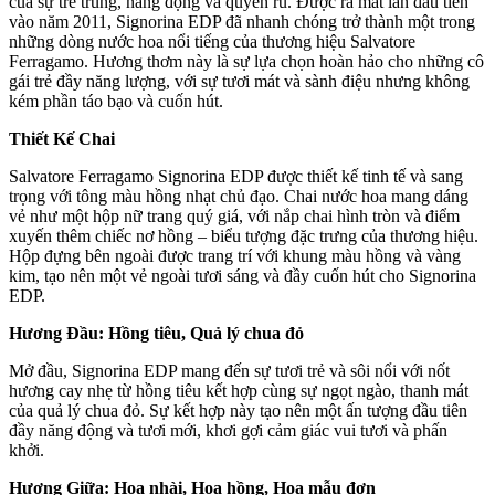
của sự trẻ trung, năng động và quyến rũ. Được ra mắt lần đầu tiên
vào năm 2011, Signorina EDP đã nhanh chóng trở thành một trong
những dòng nước hoa nổi tiếng của thương hiệu Salvatore
Ferragamo. Hương thơm này là sự lựa chọn hoàn hảo cho những cô
gái trẻ đầy năng lượng, với sự tươi mát và sành điệu nhưng không
kém phần táo bạo và cuốn hút.
Thiết Kế Chai
Salvatore Ferragamo Signorina EDP được thiết kế tinh tế và sang
trọng với tông màu hồng nhạt chủ đạo. Chai nước hoa mang dáng
vẻ như một hộp nữ trang quý giá, với nắp chai hình tròn và điểm
xuyến thêm chiếc nơ hồng – biểu tượng đặc trưng của thương hiệu.
Hộp đựng bên ngoài được trang trí với khung màu hồng và vàng
kim, tạo nên một vẻ ngoài tươi sáng và đầy cuốn hút cho Signorina
EDP.
Hương Đầu: Hồng tiêu, Quả lý chua đỏ
Mở đầu, Signorina EDP mang đến sự tươi trẻ và sôi nổi với nốt
hương cay nhẹ từ hồng tiêu kết hợp cùng sự ngọt ngào, thanh mát
của quả lý chua đỏ. Sự kết hợp này tạo nên một ấn tượng đầu tiên
đầy năng động và tươi mới, khơi gợi cảm giác vui tươi và phấn
khởi.
Hương Giữa: Hoa nhài, Hoa hồng, Hoa mẫu đơn