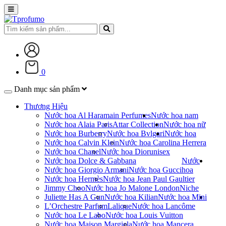
0
Danh mục sản phẩm
Thương Hiệu
Nước hoa Al Haramain Perfumes
Nước hoa nam
Nước hoa Alaia Paris
Attar Collection
Nước hoa nữ
Nước hoa Burberry
Nước hoa Bvlgari
Nước hoa
Nước hoa Calvin Klein
Nước hoa Carolina Herrera
Nước hoa Chanel
Nước hoa Dior
unisex
Nước hoa Dolce & Gabbana
Nước
Nước hoa Giorgio Armani
Nước hoa Gucci
hoa
Nước hoa Hermès
Nước hoa Jean Paul Gaultier
Jimmy Choo
Nước hoa Jo Malone London
Niche
Juliette Has A Gun
Nước hoa Kilian
Nước hoa Mini
L’Orchestre Parfum
Lalique
Nước hoa Lancôme
Nước hoa Le Labo
Nước hoa Louis Vuitton
Nước hoa Maison Margiela
Nước hoa Mancera