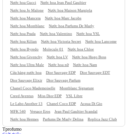
Nước hoa Gucci
Nước hoa Jean Paul Gaultier
Nước hoa Jo Malone
Nước hoa Maison Margiela
Nước hoa Mancera
Nước hoa Marc Jacobs
Nước hoa Montblanc
Nước hoa Parfums De Marly
Nước hoa Prada
Nước hoa Valentino
Nước hoa YSL
Nước hoa Kilian
Nước hoa Victoria Secret
Nước hoa Lancome
Nước hoa Byredo
Molecule 01
Nước hoa Chloe
Nước hoa Givenchy
Nước hoa LV
Nước hoa Hugo Boss
Nước hoa Ultra Male
Nước hoa nữ
Nước hoa Nam
Cửa hàng nước hoa
Dior Sauvage EDP
Dior Sauvage EDT
Dior Sauvage Elixir
Dior Sauvage Parfum
Chanel Coco Mademoiselle
Montblanc Signature
Creed Aventus
Miss Dior EDP
YSL Libre
Le Labo Another 13
Chanel Coco EDP
Acqua Di Gio
MFK 540
Versace Eros
Jean Paul Gaultier Scandal
Nước hoa Hermes
Parfums De Marly Delina
Replica Jazz Club
Tprofumo