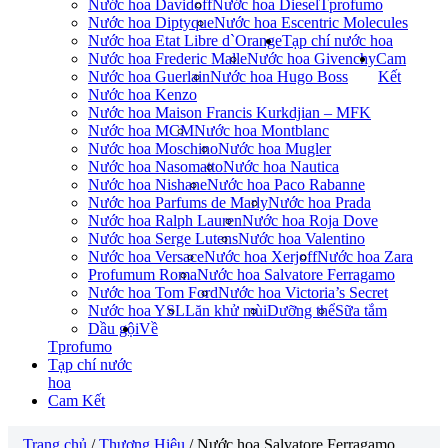
Nước hoa Davidoff
Nước hoa Diesel
Tprofumo
Nước hoa Diptyque
Nước hoa Escentric Molecules
Nước hoa Etat Libre d`Orange
Tạp chí nước hoa
Nước hoa Frederic Malle
Nước hoa Givenchy
Cam
Nước hoa Guerlain
Nước hoa Hugo Boss
Kết
Nước hoa Kenzo
Nước hoa Maison Francis Kurkdjian – MFK
Nước hoa MCM
Nước hoa Montblanc
Nước hoa Moschino
Nước hoa Mugler
Nước hoa Nasomatto
Nước hoa Nautica
Nước hoa Nishane
Nước hoa Paco Rabanne
Nước hoa Parfums de Marly
Nước hoa Prada
Nước hoa Ralph Lauren
Nước hoa Roja Dove
Nước hoa Serge Lutens
Nước hoa Valentino
Nước hoa Versace
Nước hoa Xerjoff
Nước hoa Zara
Profumum Roma
Nước hoa Salvatore Ferragamo
Nước hoa Tom Ford
Nước hoa Victoria’s Secret
Nước hoa YSL
Lăn khử mùi
Dưỡng thể
Sữa tắm
Dầu gội
Về
Tprofumo
Tạp chí nước
hoa
Cam Kết
Trang chủ
/
Thương Hiệu
/ Nước hoa Salvatore Ferragamo