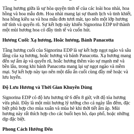
Tầng hương giữa là sự hòa quyện tinh tế của các loài hoa nhài, hoa
hồng và hoa mẫu đơn. Hoa nhài mang lại sự thanh lịch và tinh khiết,
hoa hồng kiêu sa và hoa mẫu đơn tươi mát, tạo nên một lớp hương
nữ tính và quyến rũ. Sự kết hợp này khiến Signorina EDP trở thành
một mùi hương hoa cỏ đầy tinh tế và cuốn hút.
Hương Cuối: Xạ hương, Hoắc hương, Bánh Panacotta
Tầng hương cuối của Signorina EDP là sự kết hợp ngọt ngào và sâu
lắng của xạ hương, hoắc hương và bánh Panacotta. Xạ hương mang
đến sự ấm áp và quyến rũ, hoắc hương thêm vào sự mạnh mẽ và
bền lâu, trong khi bánh Panacotta mang lại sự ngọt ngào và mềm
mại. Sự kết hợp này tạo nên một dấu ấn cuối cùng đầy mê hoặc và
lưu luyến.
Độ Lưu Hương và Thời Gian Khuyên Dùng
Signorina EDP có độ lưu hương từ 6 đến 8 giờ, với độ tỏa hương
vừa phải. Đây là một mùi hương lý tưởng cho cả ngày lẫn đêm, đặc
biệt phù hợp cho mùa xuân và mùa hè khi thời tiết ấm áp. Mùi
hương này rất thích hợp cho các buổi hẹn hò, dạo phố, hoặc những
dịp đặc biệt.
Phong Cách Hướng Đến