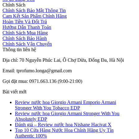
Chính Sách
Chính Sách Bảo Mật Thông Tin
Cam Kết Sản Phẩm Chính Hãng
Hoàn Tiền Và Đổi Trả
Hướng Dẫn Thanh Toán
Chính Sách Mua Hàng
Chính Sách Bảo Hành
Chính Sách Vận Chuyển
Thông tin liên hệ
Địa chỉ: 70 Nguyễn Phúc Lai, Ô Chợ Dừa, Đống Đa, Hà Nội
Email: tprofumo.longa@gmail.com
Gọi đặt mua: 0971.663.136 (9:00-21:00)
Bài viết mới
Review nước hoa Giorgio Armani Emporio Armani
Stronger With You Tobacco EDP
Review nước hoa Giorgio Armani Stronger With You
Absolutely EDP
Đánh giá – Review nước hoa Nishane Hacivat X
Top 10 Cửa Hàng Nước Hoa Chính Hãng Uy Tín
Authentic 100%