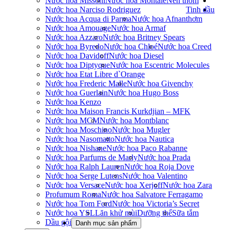
Nước hoa Missoni
Nước hoa Montale
Nến thơm
Nước hoa Narciso Rodriguez
Tinh dầu
Nước hoa Acqua di Parma
Nước hoa Afnan
thơm
Nước hoa Amouage
Nước hoa Armaf
Nước hoa Azzaro
Nước hoa Britney Spears
Nước hoa Byredo
Nước hoa Chloé
Nước hoa Creed
Nước hoa Davidoff
Nước hoa Diesel
Nước hoa Diptyque
Nước hoa Escentric Molecules
Nước hoa Etat Libre d`Orange
Nước hoa Frederic Malle
Nước hoa Givenchy
Nước hoa Guerlain
Nước hoa Hugo Boss
Nước hoa Kenzo
Nước hoa Maison Francis Kurkdjian – MFK
Nước hoa MCM
Nước hoa Montblanc
Nước hoa Moschino
Nước hoa Mugler
Nước hoa Nasomatto
Nước hoa Nautica
Nước hoa Nishane
Nước hoa Paco Rabanne
Nước hoa Parfums de Marly
Nước hoa Prada
Nước hoa Ralph Lauren
Nước hoa Roja Dove
Nước hoa Serge Lutens
Nước hoa Valentino
Nước hoa Versace
Nước hoa Xerjoff
Nước hoa Zara
Profumum Roma
Nước hoa Salvatore Ferragamo
Nước hoa Tom Ford
Nước hoa Victoria’s Secret
Nước hoa YSL
Lăn khử mùi
Dưỡng thể
Sữa tắm
Dầu gội
Danh mục sản phẩm