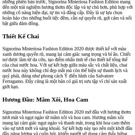
những phiên bản trước, Signorina Misteriosa Fashion Edition mang
đến một trải nghiệm hương thơm độc lập và tự chủ hơn, phù hợp với
những cô nàng hiện đại, tự tin và đẳng cấp. Đây là sự lựa chọn
hoàn hảo cho những buổi tiệc đêm, cần sự quyến rũ, gợi cảm và nổi
bật giữa đám đông.
Thiết Kế Chai
Signorina Misteriosa Fashion Edition 2020 được thiết kế với màu
xanh dương quyến rũ, mang lại cảm giác sang trọng và bí ẩn. Chiếc
nơ được làm từ da cừu, tạo điểm nhấn tinh tế cho thiết kế tổng thể
của chai nước hoa. Với sự kết hợp giữa màu sắc và chất liệu, chai
nước hoa này không chỉ đẹp mắt mà còn thể hiện sự thanh lịch và
quý phái, đúng như phong cách Ý điển hình của Salvatore
Ferragamo. Đây cũng là một bản có giá trị sưu tập vì chỉ sản xuất
giới hạn.
Hương Đầu: Mâm Xôi, Hoa Cam
Signorina Misteriosa Fashion Edition 2020 mở đầu với hương thơm
tươi mát và ngọt ngào từ mâm xôi và hoa cam. Hương mâm xôi
mang lại cảm giác ngọt ngào và thanh mát, trong khi hoa cam thêm
vào sự tươi mới và sảng khoái. Sự kết hợp này tạo nên một khởi đầu
đầy năng lượng và cuốn hút, khiến người sử dụng cảm thấy hứng