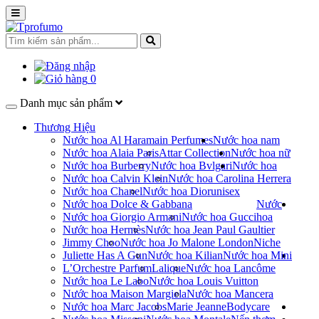
0
Danh mục sản phẩm
Thương Hiệu
Nước hoa Al Haramain Perfumes
Nước hoa nam
Nước hoa Alaia Paris
Attar Collection
Nước hoa nữ
Nước hoa Burberry
Nước hoa Bvlgari
Nước hoa
Nước hoa Calvin Klein
Nước hoa Carolina Herrera
Nước hoa Chanel
Nước hoa Dior
unisex
Nước hoa Dolce & Gabbana
Nước
Nước hoa Giorgio Armani
Nước hoa Gucci
hoa
Nước hoa Hermès
Nước hoa Jean Paul Gaultier
Jimmy Choo
Nước hoa Jo Malone London
Niche
Juliette Has A Gun
Nước hoa Kilian
Nước hoa Mini
L’Orchestre Parfum
Lalique
Nước hoa Lancôme
Nước hoa Le Labo
Nước hoa Louis Vuitton
Nước hoa Maison Margiela
Nước hoa Mancera
Nước hoa Marc Jacobs
Marie Jeanne
Bodycare