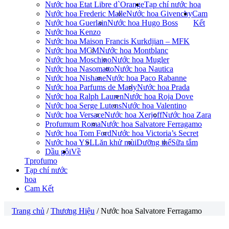
Nước hoa Etat Libre d`Orange
Tạp chí nước hoa
Nước hoa Frederic Malle
Nước hoa Givenchy
Cam
Nước hoa Guerlain
Nước hoa Hugo Boss
Kết
Nước hoa Kenzo
Nước hoa Maison Francis Kurkdjian – MFK
Nước hoa MCM
Nước hoa Montblanc
Nước hoa Moschino
Nước hoa Mugler
Nước hoa Nasomatto
Nước hoa Nautica
Nước hoa Nishane
Nước hoa Paco Rabanne
Nước hoa Parfums de Marly
Nước hoa Prada
Nước hoa Ralph Lauren
Nước hoa Roja Dove
Nước hoa Serge Lutens
Nước hoa Valentino
Nước hoa Versace
Nước hoa Xerjoff
Nước hoa Zara
Profumum Roma
Nước hoa Salvatore Ferragamo
Nước hoa Tom Ford
Nước hoa Victoria’s Secret
Nước hoa YSL
Lăn khử mùi
Dưỡng thể
Sữa tắm
Dầu gội
Về
Tprofumo
Tạp chí nước
hoa
Cam Kết
Trang chủ
/
Thương Hiệu
/ Nước hoa Salvatore Ferragamo