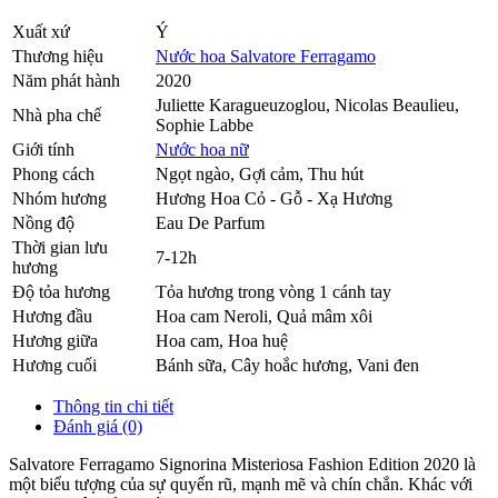
Xuất xứ
Ý
Thương hiệu
Nước hoa Salvatore Ferragamo
Năm phát hành
2020
Juliette Karagueuzoglou, Nicolas Beaulieu,
Nhà pha chế
Sophie Labbe
Giới tính
Nước hoa nữ
Phong cách
Ngọt ngào, Gợi cảm, Thu hút
Nhóm hương
Hương Hoa Cỏ - Gỗ - Xạ Hương
Nồng độ
Eau De Parfum
Thời gian lưu
7-12h
hương
Độ tỏa hương
Tỏa hương trong vòng 1 cánh tay
Hương đầu
Hoa cam Neroli
,
Quả mâm xôi
Hương giữa
Hoa cam
,
Hoa huệ
Hương cuối
Bánh sữa
,
Cây hoắc hương
,
Vani đen
Thông tin chi tiết
Đánh giá (0)
Salvatore Ferragamo Signorina Misteriosa Fashion Edition 2020 là
một biểu tượng của sự quyến rũ, mạnh mẽ và chín chắn. Khác với