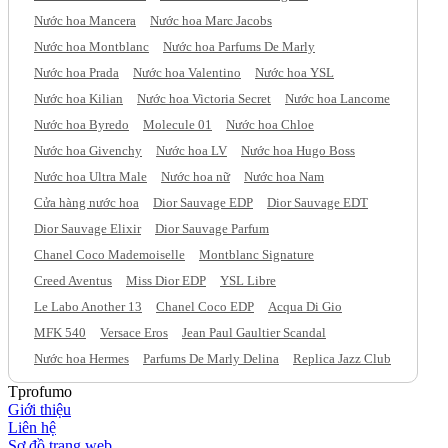
Nước hoa Mancera
Nước hoa Marc Jacobs
Nước hoa Montblanc
Nước hoa Parfums De Marly
Nước hoa Prada
Nước hoa Valentino
Nước hoa YSL
Nước hoa Kilian
Nước hoa Victoria Secret
Nước hoa Lancome
Nước hoa Byredo
Molecule 01
Nước hoa Chloe
Nước hoa Givenchy
Nước hoa LV
Nước hoa Hugo Boss
Nước hoa Ultra Male
Nước hoa nữ
Nước hoa Nam
Cửa hàng nước hoa
Dior Sauvage EDP
Dior Sauvage EDT
Dior Sauvage Elixir
Dior Sauvage Parfum
Chanel Coco Mademoiselle
Montblanc Signature
Creed Aventus
Miss Dior EDP
YSL Libre
Le Labo Another 13
Chanel Coco EDP
Acqua Di Gio
MFK 540
Versace Eros
Jean Paul Gaultier Scandal
Nước hoa Hermes
Parfums De Marly Delina
Replica Jazz Club
Tprofumo
Giới thiệu
Liên hệ
Sơ đồ trang web