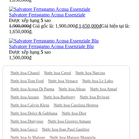
Salvatore Ferragamo Acqua Essenziale
Được xếp hạng
5
sao
1,900,000
₫
Giá gốc là: 1,900,000₫.
1,650,000
₫
Giá hiện tại là:
1,650,000₫.
Salvatore Ferragamo Acqua Essenziale Blu
Được xếp hạng
5
sao
1,500,000
₫
Nước hoa Chanel
Nước hoa Creed
Nước hoa Narciso
Nước hoa Tom Ford
Nước hoa Versace
Nước hoa Le Labo
Nước hoa Acqua Di Parma
Nước hoa Afnan
Nước hoa Armaf
Nước hoa Azzaro
Nước hoa Burberry
Nước hoa Bvlgari
Nước hoa Calvin Klein
Nước hoa Carolina Herrera
Nước hoa Dolce & Gabbana
Nước hoa Dior
Nước hoa Diptyque
Nước hoa Giorgio Armani
Nước hoa Gucci
Nước hoa Jean Paul Gaultier
Nước hoa Jo Malone
Nước hoa Maison Margiela