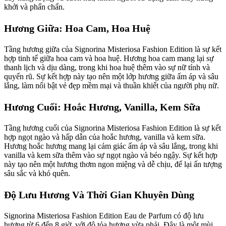
khởi và phấn chấn.
Hương Giữa: Hoa Cam, Hoa Huệ
Tầng hương giữa của Signorina Misteriosa Fashion Edition là sự kết
hợp tinh tế giữa hoa cam và hoa huệ. Hương hoa cam mang lại sự
thanh lịch và dịu dàng, trong khi hoa huệ thêm vào sự nữ tính và
quyến rũ. Sự kết hợp này tạo nên một lớp hương giữa ấm áp và sâu
lắng, làm nổi bật vẻ đẹp mềm mại và thuần khiết của người phụ nữ.
Hương Cuối: Hoắc Hương, Vanilla, Kem Sữa
Tầng hương cuối của Signorina Misteriosa Fashion Edition là sự kết
hợp ngọt ngào và hấp dẫn của hoắc hương, vanilla và kem sữa.
Hương hoắc hương mang lại cảm giác ấm áp và sâu lắng, trong khi
vanilla và kem sữa thêm vào sự ngọt ngào và béo ngậy. Sự kết hợp
này tạo nên một hương thơm ngon miệng và dễ chịu, để lại ấn tượng
sâu sắc và khó quên.
Độ Lưu Hương Và Thời Gian Khuyên Dùng
Signorina Misteriosa Fashion Edition Eau de Parfum có độ lưu
hương từ 6 đến 8 giờ, với độ tỏa hương vừa phải. Đây là một mùi