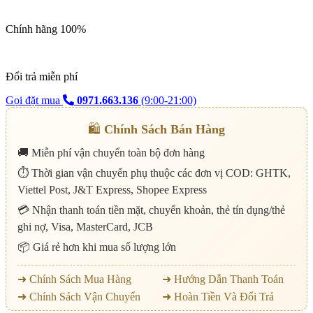
Chính hãng 100%
Đổi trả miễn phí
Gọi đặt mua
0971.663.136
(9:00-21:00)
🛍️
Chính Sách Bán Hàng
🚚 Miễn phí vận chuyển toàn bộ đơn hàng
⏱️ Thời gian vận chuyển phụ thuộc các đơn vị COD: GHTK,
Viettel Post, J&T Express, Shopee Express
💳 Nhận thanh toán tiền mặt, chuyển khoản, thẻ tín dụng/thẻ
ghi nợ, Visa, MasterCard, JCB
📦 Giá rẻ hơn khi mua số lượng lớn
➜ Chính Sách Mua Hàng
➜ Hướng Dẫn Thanh Toán
➜ Chính Sách Vận Chuyển
➜ Hoàn Tiền Và Đổi Trả