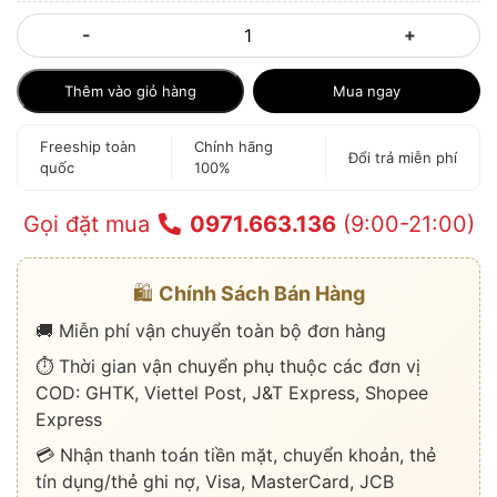
-
+
Thêm vào giỏ hàng
Mua ngay
Freeship toàn
Chính hãng
Đổi trả miễn phí
quốc
100%
Gọi đặt mua
0971.663.136
(9:00-21:00)
🛍️
Chính Sách Bán Hàng
🚚 Miễn phí vận chuyển toàn bộ đơn hàng
⏱️ Thời gian vận chuyển phụ thuộc các đơn vị
COD: GHTK, Viettel Post, J&T Express, Shopee
Express
💳 Nhận thanh toán tiền mặt, chuyển khoản, thẻ
tín dụng/thẻ ghi nợ, Visa, MasterCard, JCB