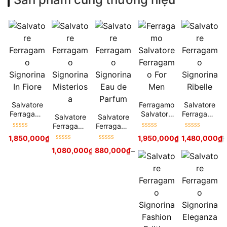
Salvatore
Ferragamo
Salvatore
Ferragamo
Salvatore
Ferragamo
Salvatore
Salvatore
Signorina
Ferragamo
Signorina
Ferragamo
Ferragamo
In Fiore
For Men
Ribelle
Được xếp
Được xếp
Được xếp
Signorina
Signorina
1,850,000
₫
1,950,000
₫
1,480,000
2,250,000
₫
₫
hạng
5
sao
hạng
5
sao
hạng
5
sao
Misteriosa
Eau de
Được xếp
Được xếp
1,080,000
₫
–
880,000
1,260,000
₫
–
₫
1,380,000
₫
Parfum
hạng
5
sao
hạng
5
sao