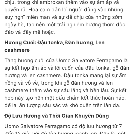
chịu, trong khi ambroxan thêm vào sự ấm áp và
quyến rũ. Hoa cam dẫn lối người dùng vào những
suy nghĩ miên man và sự dễ chịu của những sớm
ngày hè, tạo nên một trải nghiệm hương thơm độc
đáo và đầy mê hoặc.
Hương Cuối: Đậu tonka, Đàn hương, Len
cashmere
Tầng hương cuối của Uomo Salvatore Ferragamo là
sự kết hợp ấm áp và lôi cuốn của đậu tonka, gỗ đàn
hương và len cashmere. Đậu tonka mang lại sự ấm
nồng và vỗ về, trong khi gỗ đàn hương và len
cashmere thêm vào sự sâu lắng và bền lâu. Sự kết
hợp này tạo nên một dấu chấm kết thúc hoàn hảo,
để lại ấn tượng sâu sắc và khó quên trên làn da.
Độ Lưu Hương và Thời Gian Khuyên Dùng
Uomo Salvatore Ferragamo có độ lưu hương từ 7
đến 12 giờ, với độ tỏa hương mạnh mẽ. Đây là một