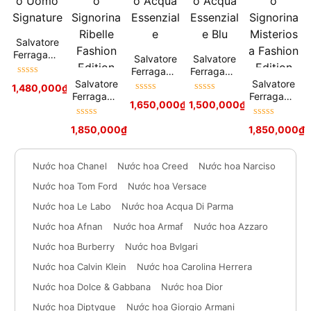
Salvatore
Ferragamo
Salvatore
Salvatore
Uomo
Ferragamo
Ferragamo
Signature
Được xếp
Salvatore
Acqua
Acqua
Salvatore
1,480,000
₫
hạng
5
sao
Ferragamo
Essenziale
Essenziale
Ferragamo
Được xếp
Được xếp
1,650,000
₫
1,500,000
1,900,000
₫
₫
Signorina
Blu
Signorina
hạng
5
sao
hạng
5
sao
Ribelle
Misteriosa
Được xếp
Được xếp
1,850,000
₫
1,850,000
₫
Fashion
Fashion
hạng
5
sao
hạng
5
sao
Edition
Edition
Nước hoa Chanel
Nước hoa Creed
Nước hoa Narciso
Nước hoa Tom Ford
Nước hoa Versace
Nước hoa Le Labo
Nước hoa Acqua Di Parma
Nước hoa Afnan
Nước hoa Armaf
Nước hoa Azzaro
Nước hoa Burberry
Nước hoa Bvlgari
Nước hoa Calvin Klein
Nước hoa Carolina Herrera
Nước hoa Dolce & Gabbana
Nước hoa Dior
Nước hoa Diptyque
Nước hoa Giorgio Armani