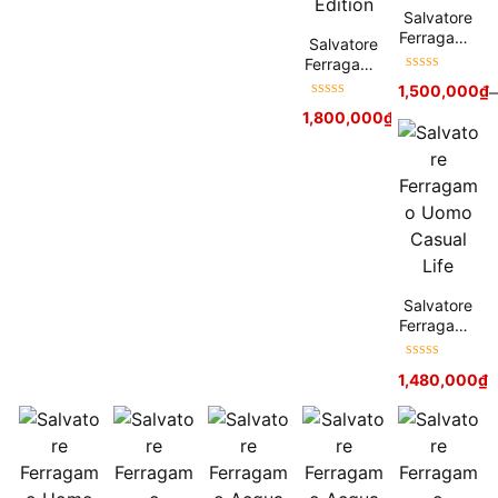
Salvatore
Ferragamo
Salvatore
Signorina
Ferragamo
Eleganza
Được xếp
Signorina
1,500,000
₫
–
hạng
5
sao
Fashion
Được xếp
1,800,000
₫
Edition
hạng
5
sao
Salvatore
Ferragamo
Uomo
Casual Life
Được xếp
1,480,000
₫
hạng
5
sao