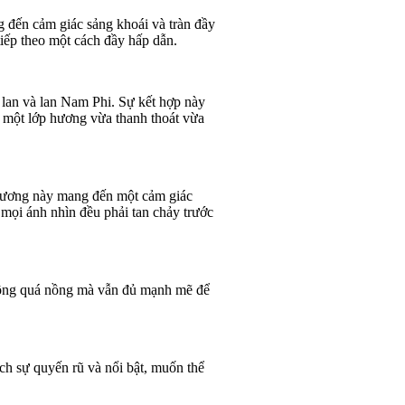
g đến cảm giác sảng khoái và tràn đầy
iếp theo một cách đầy hấp dẫn.
lan và lan Nam Phi. Sự kết hợp này
a một lớp hương vừa thanh thoát vừa
 hương này mang đến một cảm giác
mọi ánh nhìn đều phải tan chảy trước
hông quá nồng mà vẫn đủ mạnh mẽ để
h sự quyến rũ và nổi bật, muốn thể