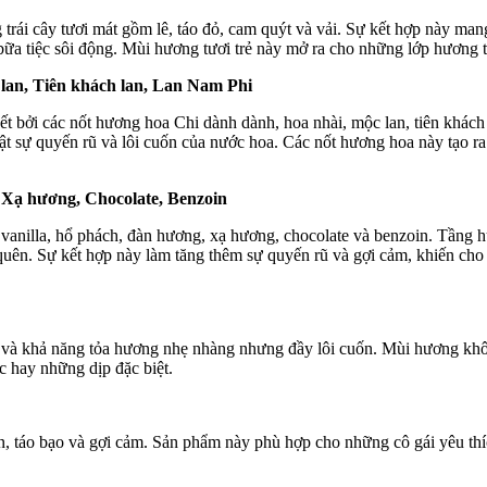
rái cây tươi mát gồm lê, táo đỏ, cam quýt và vải. Sự kết hợp này man
ữa tiệc sôi động. Mùi hương tươi trẻ này mở ra cho những lớp hương t
lan, Tiên khách lan, Lan Nam Phi
bởi các nốt hương hoa Chi dành dành, hoa nhài, mộc lan, tiên khách 
ật sự quyến rũ và lôi cuốn của nước hoa. Các nốt hương hoa này tạo r
 Xạ hương, Chocolate, Benzoin
vanilla, hổ phách, đàn hương, xạ hương, chocolate và benzoin. Tầng
uên. Sự kết hợp này làm tăng thêm sự quyến rũ và gợi cảm, khiến cho 
ốt và khả năng tỏa hương nhẹ nhàng nhưng đầy lôi cuốn. Mùi hương k
c hay những dịp đặc biệt.
 táo bạo và gợi cảm. Sản phẩm này phù hợp cho những cô gái yêu thíc