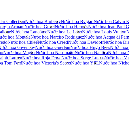
tar Collection
Nước hoa Burberry
Nước hoa Bvlgari
Nước hoa Calvin K
orgio Armani
Nước hoa Gucci
Nước hoa Hermès
Nước hoa Jean Paul Ga
alique
Nước hoa Lancôme
Nước hoa Le Labo
Nước hoa Louis Vuitton
N
ước hoa Montale
Nước hoa Narciso Rodriguez
Nước hoa Acqua di Par
redo
Nước hoa Chloé
Nước hoa Creed
Nước hoa Davidoff
Nước hoa Die
Nước hoa Givenchy
Nước hoa Guerlain
Nước hoa Hugo Boss
Nước hoa
no
Nước hoa Mugler
Nước hoa Nasomatto
Nước hoa Nautica
Nước hoa 
alph Lauren
Nước hoa Roja Dove
Nước hoa Serge Lutens
Nước hoa Val
oa Tom Ford
Nước hoa Victoria’s Secret
Nước hoa YSL
Nước hoa Nich