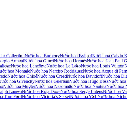
tar Collection
Nước hoa Burberry
Nước hoa Bvlgari
Nước hoa Calvin K
orgio Armani
Nước hoa Gucci
Nước hoa Hermès
Nước hoa Jean Paul Ga
alique
Nước hoa Lancôme
Nước hoa Le Labo
Nước hoa Louis Vuitton
N
ước hoa Montale
Nước hoa Narciso Rodriguez
Nước hoa Acqua di Par
redo
Nước hoa Chloé
Nước hoa Creed
Nước hoa Davidoff
Nước hoa Die
Nước hoa Givenchy
Nước hoa Guerlain
Nước hoa Hugo Boss
Nước hoa
no
Nước hoa Mugler
Nước hoa Nasomatto
Nước hoa Nautica
Nước hoa 
alph Lauren
Nước hoa Roja Dove
Nước hoa Serge Lutens
Nước hoa Val
oa Tom Ford
Nước hoa Victoria’s Secret
Nước hoa YSL
Nước hoa Nich