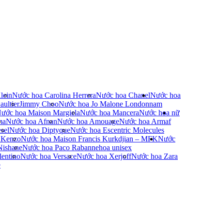
lein
Nước hoa Carolina Herrera
Nước hoa Chanel
Nước hoa
ultier
Jimmy Choo
Nước hoa Jo Malone London
nam
ước hoa Maison Margiela
Nước hoa Mancera
Nước hoa nữ
ma
Nước hoa Afnan
Nước hoa Amouage
Nước hoa Armaf
sel
Nước hoa Diptyque
Nước hoa Escentric Molecules
 Kenzo
Nước hoa Maison Francis Kurkdjian – MFK
Nước
Nishane
Nước hoa Paco Rabanne
hoa unisex
entino
Nước hoa Versace
Nước hoa Xerjoff
Nước hoa Zara
e