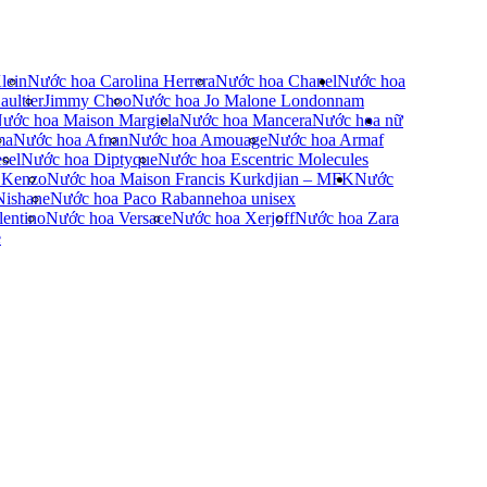
lein
Nước hoa Carolina Herrera
Nước hoa Chanel
Nước hoa
ultier
Jimmy Choo
Nước hoa Jo Malone London
nam
ước hoa Maison Margiela
Nước hoa Mancera
Nước hoa nữ
ma
Nước hoa Afnan
Nước hoa Amouage
Nước hoa Armaf
sel
Nước hoa Diptyque
Nước hoa Escentric Molecules
 Kenzo
Nước hoa Maison Francis Kurkdjian – MFK
Nước
Nishane
Nước hoa Paco Rabanne
hoa unisex
entino
Nước hoa Versace
Nước hoa Xerjoff
Nước hoa Zara
e