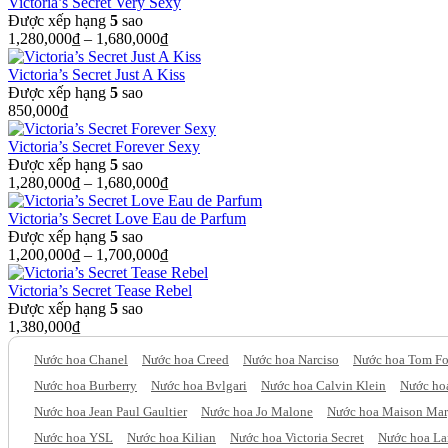
Victoria’s Secret Very Sexy
Được xếp hạng
5
sao
1,280,000
₫
–
1,680,000
₫
Victoria’s Secret Just A Kiss
Được xếp hạng
5
sao
850,000
₫
Victoria’s Secret Forever Sexy
Được xếp hạng
5
sao
1,280,000
₫
–
1,680,000
₫
Victoria’s Secret Love Eau de Parfum
Được xếp hạng
5
sao
1,200,000
₫
–
1,700,000
₫
Victoria’s Secret Tease Rebel
Được xếp hạng
5
sao
1,380,000
₫
Nước hoa Chanel
Nước hoa Creed
Nước hoa Narciso
Nước hoa Tom Fo
Nước hoa Burberry
Nước hoa Bvlgari
Nước hoa Calvin Klein
Nước hoa
Nước hoa Jean Paul Gaultier
Nước hoa Jo Malone
Nước hoa Maison Mar
Nước hoa YSL
Nước hoa Kilian
Nước hoa Victoria Secret
Nước hoa L