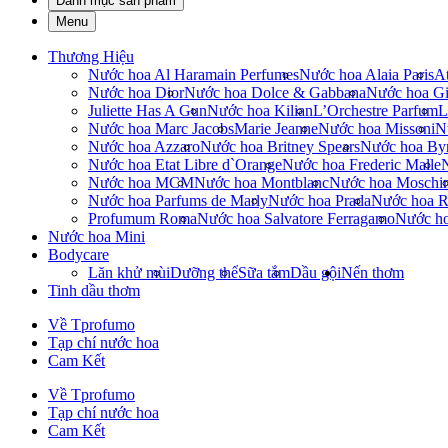
Danh mục sản phẩm
Menu
Thương Hiệu
Nước hoa Al Haramain Perfumes
Nước hoa Alaia Paris
At
Nước hoa Dior
Nước hoa Dolce & Gabbana
Nước hoa Gi
Juliette Has A Gun
Nước hoa Kilian
L’Orchestre Parfum
L
Nước hoa Marc Jacobs
Marie Jeanne
Nước hoa Missoni
N
Nước hoa Azzaro
Nước hoa Britney Spears
Nước hoa By
Nước hoa Etat Libre d`Orange
Nước hoa Frederic Malle
Nước hoa MCM
Nước hoa Montblanc
Nước hoa Moschi
Nước hoa Parfums de Marly
Nước hoa Prada
Nước hoa R
Profumum Roma
Nước hoa Salvatore Ferragamo
Nước h
Nước hoa Mini
Bodycare
Lăn khử mùi
Dưỡng thể
Sữa tắm
Dầu gội
Nến thơm
Tinh dầu thơm
Về Tprofumo
Tạp chí nước hoa
Cam Kết
Về Tprofumo
Tạp chí nước hoa
Cam Kết