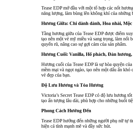
Tease EDP mở đầu với một tổ hợp các nốt hương t
năng lượng, làm bùng lên không khí của những b
Hương Giữa: Chi dành dành, Hoa nhài, Mộc 
Tầng hương giữa của Tease EDP được điểm xuyết 
tạo nên một vẻ mỹ miều và sang trọng, làm nổi b
quyến rũ, nâng cao sự gợi cảm của sản phẩm.
Hương Cuối: Vanilla, Hổ phách, Đàn hương,
Hương cuối của Tease EDP là sự hòa quyện của 
mềm mại và ngọt ngào, tạo nên một dấu ấn khó q
vẻ đẹp của bạn.
Độ Lưu Hương và Tỏa Hương
Victoria’s Secret Tease EDP có độ lưu hương t
tạo ấn tượng lâu dài, phù hợp cho những buổi tiệ
Phong Cách Hướng Đến
Tease EDP hướng đến những người phụ nữ tự tin,
hiện cá tính mạnh mẽ và đầy sức hút.