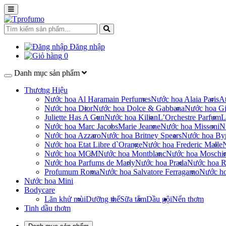
Đăng nhập
0
Danh mục sản phẩm
Thương Hiệu
Nước hoa Al Haramain Perfumes
Nước hoa Alaia Paris
At
Nước hoa Dior
Nước hoa Dolce & Gabbana
Nước hoa Gi
Juliette Has A Gun
Nước hoa Kilian
L’Orchestre Parfum
L
Nước hoa Marc Jacobs
Marie Jeanne
Nước hoa Missoni
N
Nước hoa Azzaro
Nước hoa Britney Spears
Nước hoa By
Nước hoa Etat Libre d`Orange
Nước hoa Frederic Malle
Nước hoa MCM
Nước hoa Montblanc
Nước hoa Moschi
Nước hoa Parfums de Marly
Nước hoa Prada
Nước hoa R
Profumum Roma
Nước hoa Salvatore Ferragamo
Nước h
Nước hoa Mini
Bodycare
Lăn khử mùi
Dưỡng thể
Sữa tắm
Dầu gội
Nến thơm
Tinh dầu thơm