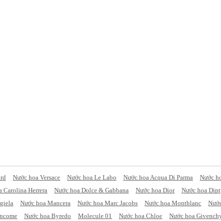
rd
Nước hoa Versace
Nước hoa Le Labo
Nước hoa Acqua Di Parma
Nước h
 Carolina Herrera
Nước hoa Dolce & Gabbana
Nước hoa Dior
Nước hoa Dip
giela
Nước hoa Mancera
Nước hoa Marc Jacobs
Nước hoa Montblanc
Nước
ancome
Nước hoa Byredo
Molecule 01
Nước hoa Chloe
Nước hoa Givench