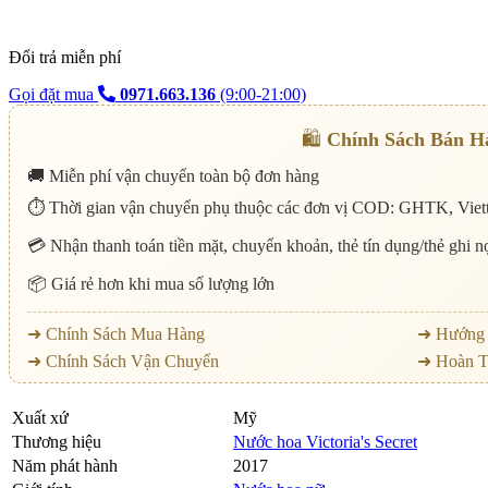
Đổi trả miễn phí
Gọi đặt mua
0971.663.136
(9:00-21:00)
🛍️
Chính Sách Bán H
🚚 Miễn phí vận chuyển toàn bộ đơn hàng
⏱️ Thời gian vận chuyển phụ thuộc các đơn vị COD: GHTK, Viett
💳 Nhận thanh toán tiền mặt, chuyển khoản, thẻ tín dụng/thẻ ghi 
📦 Giá rẻ hơn khi mua số lượng lớn
➜ Chính Sách Mua Hàng
➜ Hướng 
➜ Chính Sách Vận Chuyển
➜ Hoàn T
Xuất xứ
Mỹ
Thương hiệu
Nước hoa Victoria's Secret
Năm phát hành
2017