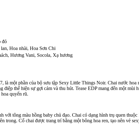
 đỏ
lan
,
Hoa nhài
,
Hoa Sơn Chi
hách
,
Hương Vani
,
Socola
,
Xạ hương
7, là một phần của bộ sưu tập Sexy Little Things Noir. Chai nước hoa 
g điệp thể hiện sự gợi cảm và thu hút. Tease EDP mang đến một mùi hư
g hoa quyến rũ.
ảnh với tông màu hồng baby chủ đạo. Chai có dạng hình trụ quen thuộc l
n trong. Cổ chai được trang trí bằng một bông hoa ren, tạo nên vẻ sex