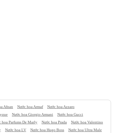
oa Afnan
Nước hoa Armaf
Nước hoa Azzaro
tyque
Nước hoa Giorgio Armani
Nước hoa Gucci
 hoa Parfums De Marly
Nước hoa Prada
Nước hoa Valentino
y
Nước hoa LV
Nước hoa Hugo Boss
Nước hoa Ultra Male