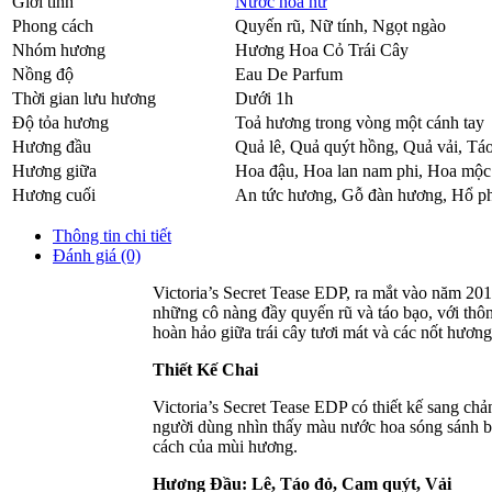
Giới tính
Nước hoa nữ
Phong cách
Quyến rũ, Nữ tính, Ngọt ngào
Nhóm hương
Hương Hoa Cỏ Trái Cây
Nồng độ
Eau De Parfum
Thời gian lưu hương
Dưới 1h
Độ tỏa hương
Toả hương trong vòng một cánh tay
Hương đầu
Quả lê
,
Quả quýt hồng
,
Quả vải
,
Táo
Hương giữa
Hoa đậu
,
Hoa lan nam phi
,
Hoa mộc 
Hương cuối
An tức hương
,
Gỗ đàn hương
,
Hổ p
Thông tin chi tiết
Đánh giá (0)
Victoria’s Secret Tease EDP, ra mắt vào năm 201
những cô nàng đầy quyến rũ và táo bạo, với thôn
hoàn hảo giữa trái cây tươi mát và các nốt hươn
Thiết Kế Chai
Victoria’s Secret Tease EDP có thiết kế sang ch
người dùng nhìn thấy màu nước hoa sóng sánh bê
cách của mùi hương.
Hương Đầu: Lê, Táo đỏ, Cam quýt, Vải