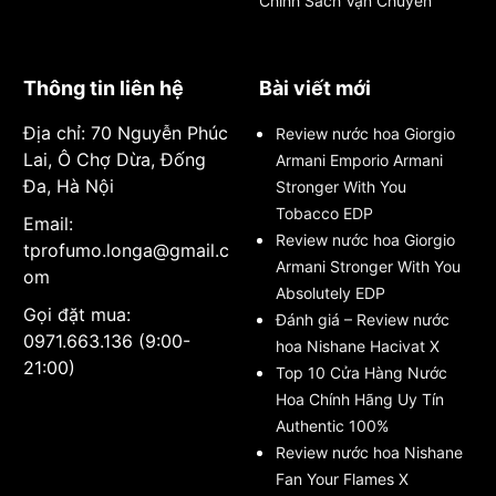
Chính Sách Vận Chuyển
Thông tin liên hệ
Bài viết mới
Địa chỉ: 70 Nguyễn Phúc
Review nước hoa Giorgio
Lai, Ô Chợ Dừa, Đống
Armani Emporio Armani
Đa, Hà Nội
Stronger With You
Tobacco EDP
Email:
Review nước hoa Giorgio
tprofumo.longa@gmail.c
Armani Stronger With You
om
Absolutely EDP
Gọi đặt mua:
Đánh giá – Review nước
0971.663.136 (9:00-
hoa Nishane Hacivat X
21:00)
Top 10 Cửa Hàng Nước
Hoa Chính Hãng Uy Tín
Authentic 100%
Review nước hoa Nishane
Fan Your Flames X