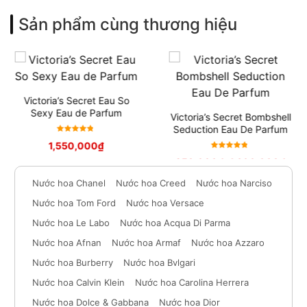
Sản phẩm cùng thương hiệu
Victoria’s Secret Eau So
Sexy Eau de Parfum
Victoria’s Secret Bombshell
Seduction Eau De Parfum
Được xếp
1,550,000
₫
hạng
5
Được xếp
950,000
₫
–
1,600,000
₫
sao
hạng
5
sao
Nước hoa Chanel
Nước hoa Creed
Nước hoa Narciso
Nước hoa Tom Ford
Nước hoa Versace
Nước hoa Le Labo
Nước hoa Acqua Di Parma
Nước hoa Afnan
Nước hoa Armaf
Nước hoa Azzaro
Nước hoa Burberry
Nước hoa Bvlgari
Nước hoa Calvin Klein
Nước hoa Carolina Herrera
Nước hoa Dolce & Gabbana
Nước hoa Dior