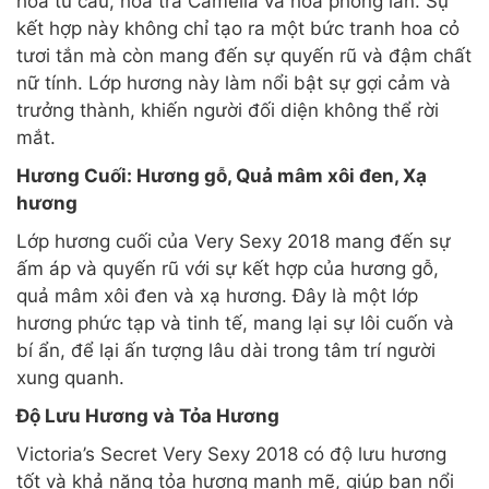
hoa tú cầu, hoa trà Camelia và hoa phong lan. Sự
kết hợp này không chỉ tạo ra một bức tranh hoa cỏ
tươi tắn mà còn mang đến sự quyến rũ và đậm chất
nữ tính. Lớp hương này làm nổi bật sự gợi cảm và
trưởng thành, khiến người đối diện không thể rời
mắt.
Hương Cuối: Hương gỗ, Quả mâm xôi đen, Xạ
hương
Lớp hương cuối của Very Sexy 2018 mang đến sự
ấm áp và quyến rũ với sự kết hợp của hương gỗ,
quả mâm xôi đen và xạ hương. Đây là một lớp
hương phức tạp và tinh tế, mang lại sự lôi cuốn và
bí ẩn, để lại ấn tượng lâu dài trong tâm trí người
xung quanh.
Độ Lưu Hương và Tỏa Hương
Victoria’s Secret Very Sexy 2018 có độ lưu hương
tốt và khả năng tỏa hương mạnh mẽ, giúp bạn nổi