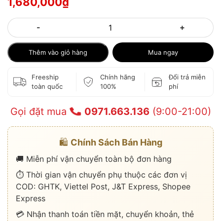
1,680,000
₫
-
+
Thêm vào giỏ hàng
Mua ngay
Freeship
Chính hãng
Đổi trả miễn
toàn quốc
100%
phí
Gọi đặt mua
0971.663.136
(9:00-21:00)
🛍️
Chính Sách Bán Hàng
🚚 Miễn phí vận chuyển toàn bộ đơn hàng
⏱️ Thời gian vận chuyển phụ thuộc các đơn vị
COD: GHTK, Viettel Post, J&T Express, Shopee
Express
💳 Nhận thanh toán tiền mặt, chuyển khoản, thẻ