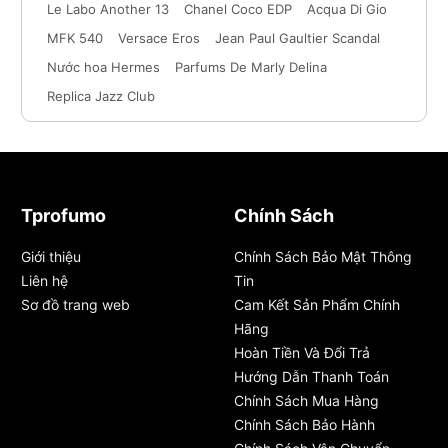
Le Labo Another 13
Chanel Coco EDP
Acqua Di Gio
MFK 540
Versace Eros
Jean Paul Gaultier Scandal
Nước hoa Hermes
Parfums De Marly Delina
Replica Jazz Club
Tprofumo
Chính Sách
Giới thiệu
Chính Sách Bảo Mật Thông
Liên hệ
Tin
Sơ đồ trang web
Cam Kết Sản Phẩm Chính
Hãng
Hoàn Tiền Và Đổi Trả
Hướng Dẫn Thanh Toán
Chính Sách Mua Hàng
Chính Sách Bảo Hành