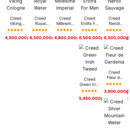
Creed
Creed
Creed
Creed
Creed
Viking
Royal
Millesime
Erolfa For
Neroli
Cologne
Water
Imperial
Men
Sauvage
Được xếp
Được xếp
Được xếp
Được xếp
Được xếp
4,500,000
₫
–
6,500,000
6,800,000
₫
₫
4,800,000
7,300,000
₫
₫
–
6,500,000
5,680,000
₫
₫
6,500,000
7,200,000
₫
₫
hạng
5
hạng
5
hạng
5
hạng
5
hạng
5
sao
sao
sao
sao
sao
Creed
Fleur de
Creed
Gardenia
Green Irish
Được xếp
Tweed
3,900,000
₫
hạng
5
Được xếp
5,450,000
₫
7,200,000
₫
sao
hạng
5
sao