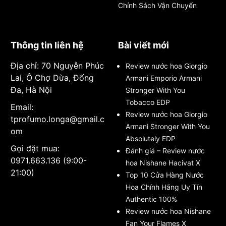
Chính Sách Vận Chuyển
Thông tin liên hệ
Bài viết mới
Địa chỉ: 70 Nguyễn Phúc
Review nước hoa Giorgio
Lai, Ô Chợ Dừa, Đống
Armani Emporio Armani
Đa, Hà Nội
Stronger With You
Tobacco EDP
Email:
Review nước hoa Giorgio
tprofumo.longa@gmail.c
Armani Stronger With You
om
Absolutely EDP
Gọi đặt mua:
Đánh giá – Review nước
0971.663.136 (9:00-
hoa Nishane Hacivat X
21:00)
Top 10 Cửa Hàng Nước
Hoa Chính Hãng Uy Tín
Authentic 100%
Review nước hoa Nishane
Fan Your Flames X