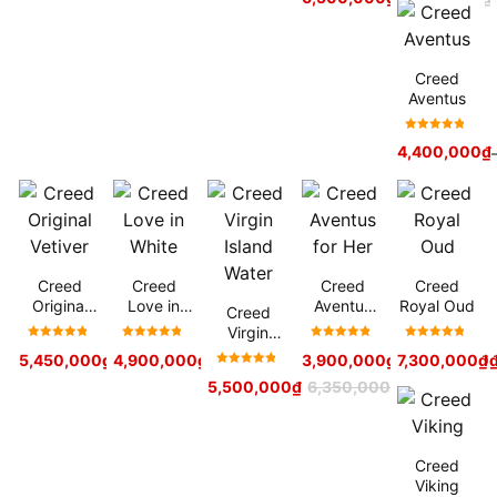
hạng
5
sao
Creed
Aventus
Được xếp
4,400,000
₫
hạng
5
sao
Creed
Creed
Creed
Creed
Original
Love in
Aventus
Royal Oud
Creed
Vetiver
White
for Her
Virgin
Được xếp
Được xếp
Được xếp
Được xếp
Island
5,450,000
₫
–
4,900,000
6,500,000
₫
₫
5,500,000
₫
3,900,000
₫
–
7,300,000
5,800,000
₫
hạng
5
hạng
5
hạng
5
hạng
5
Water
Được xếp
5,500,000
₫
6,350,000
₫
sao
sao
sao
sao
hạng
5
sao
Creed
Viking