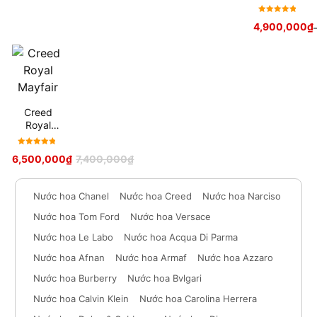
Được xếp
4,900,000
₫
hạng
5
sao
Creed
Royal
Mayfair
Được xếp
6,500,000
₫
7,400,000
₫
hạng
5
sao
Nước hoa Chanel
Nước hoa Creed
Nước hoa Narciso
Nước hoa Tom Ford
Nước hoa Versace
Nước hoa Le Labo
Nước hoa Acqua Di Parma
Nước hoa Afnan
Nước hoa Armaf
Nước hoa Azzaro
Nước hoa Burberry
Nước hoa Bvlgari
Nước hoa Calvin Klein
Nước hoa Carolina Herrera