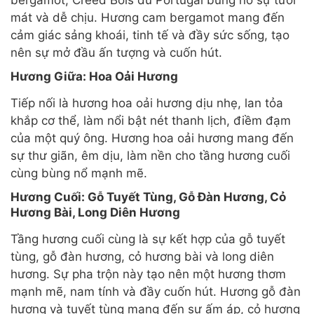
bergamot, Creed Bois du Portugal bùng nổ sự tươi
mát và dễ chịu. Hương cam bergamot mang đến
cảm giác sảng khoái, tinh tế và đầy sức sống, tạo
nên sự mở đầu ấn tượng và cuốn hút.
Hương Giữa: Hoa Oải Hương
Tiếp nối là hương hoa oải hương dịu nhẹ, lan tỏa
khắp cơ thể, làm nổi bật nét thanh lịch, điềm đạm
của một quý ông. Hương hoa oải hương mang đến
sự thư giãn, êm dịu, làm nền cho tầng hương cuối
cùng bùng nổ mạnh mẽ.
Hương Cuối: Gỗ Tuyết Tùng, Gỗ Đàn Hương, Cỏ
Hương Bài, Long Diên Hương
Tầng hương cuối cùng là sự kết hợp của gỗ tuyết
tùng, gỗ đàn hương, cỏ hương bài và long diên
hương. Sự pha trộn này tạo nên một hương thơm
mạnh mẽ, nam tính và đầy cuốn hút. Hương gỗ đàn
hương và tuyết tùng mang đến sự ấm áp, cỏ hương