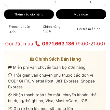
-
+
Thêm vào giỏ hàng
Mua ngay
Freeship toàn
Chính hãng
Đổi trả miễn phí
quốc
100%
Gọi đặt mua
0971.663.136
(9:00-21:00)
🛍️
Chính Sách Bán Hàng
🚚 Miễn phí vận chuyển toàn bộ đơn hàng
⏱️ Thời gian vận chuyển phụ thuộc các đơn vị
COD: GHTK, Viettel Post, J&T Express, Shopee
Express
💳 Nhận thanh toán tiền mặt, chuyển khoản, thẻ
tín dụng/thẻ ghi nợ, Visa, MasterCard, JCB
📦 Giá rẻ hơn khi mua số lượng lớn