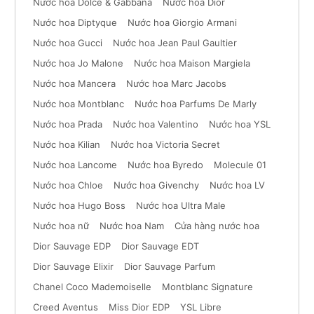
Nước hoa Dolce & Gabbana
Nước hoa Dior
Nước hoa Diptyque
Nước hoa Giorgio Armani
Nước hoa Gucci
Nước hoa Jean Paul Gaultier
Nước hoa Jo Malone
Nước hoa Maison Margiela
Nước hoa Mancera
Nước hoa Marc Jacobs
Nước hoa Montblanc
Nước hoa Parfums De Marly
Nước hoa Prada
Nước hoa Valentino
Nước hoa YSL
Nước hoa Kilian
Nước hoa Victoria Secret
Nước hoa Lancome
Nước hoa Byredo
Molecule 01
Nước hoa Chloe
Nước hoa Givenchy
Nước hoa LV
Nước hoa Hugo Boss
Nước hoa Ultra Male
Nước hoa nữ
Nước hoa Nam
Cửa hàng nước hoa
Dior Sauvage EDP
Dior Sauvage EDT
Dior Sauvage Elixir
Dior Sauvage Parfum
Chanel Coco Mademoiselle
Montblanc Signature
Creed Aventus
Miss Dior EDP
YSL Libre