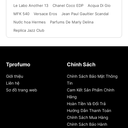
Le Labo Another 13
Chanel Coco EDP
Acqua Di Gio
MFK 540
Versace Eros
Jean Paul Gaultier Scandal
Nước hoa Hermes
Parfums De Marly Delina
Replica Jazz Club
Tprofumo
Chính Sách
Giới thiệu
Chính Sách Bảo Mật Thông
Liên hệ
Tin
Sơ đồ trang web
Cam Kết Sản Phẩm Chính
Hãng
Hoàn Tiền Và Đổi Trả
Hướng Dẫn Thanh Toán
Chính Sách Mua Hàng
Chính Sách Bảo Hành