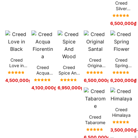
Creed
Silver
Mountain
Water
Được xếp
6,500,000
₫
hạng
5
sao
Creed
Creed
Creed
Love in
Original
Spring
Creed
Creed
Black
Santal
Flower
Acqua
Spice And
Được xếp
Được xếp
Được xếp
Fiorentina
Wood
4,500,000
₫
6,500,000
₫
6,200,000
7,300,000
₫
₫
hạng
5
hạng
5
hạng
5
Được xếp
Được xếp
4,100,000
₫
6,950,000
₫
7,200,000
₫
sao
sao
sao
hạng
5
hạng
5
sao
sao
Creed
Himalaya
Creed
Tabarome
Được xếp
3,500,000
₫
hạng
5
Được xếp
6,500,000
₫
7,350,000
₫
sao