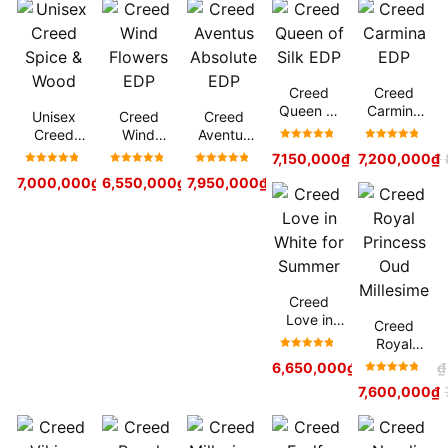
Creed
Creed
Queen of
Carmina
Unisex
Creed
Creed
Silk EDP
EDP
Creed
Wind
Aventus
Được xếp
Được xếp
Spice &
Flowers
Absolute
7,150,000
₫
8,000,000
7,200,000
₫
₫
hạng
5
hạng
5
Wood
EDP
EDP
Được xếp
Được xếp
Được xếp
7,000,000
₫
6,550,000
8,500,000
₫
₫
7,950,000
8,000,000
₫
₫
9,000,000
₫
sao
sao
hạng
5
hạng
5
hạng
5
sao
sao
sao
Creed
Love in
Creed
White for
Royal
Summer
Được xếp
Princess
6,650,000
₫
6,800,000
₫
hạng
5
Oud
Được xếp
7,600,000
₫
sao
Millesime
hạng
5
sao