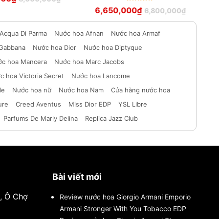
hạng
5
Được xếp
6,650,000
₫
6,800,000
₫
sao
hạng
5
sao
Acqua Di Parma
Nước hoa Afnan
Nước hoa Armaf
 Gabbana
Nước hoa Dior
Nước hoa Diptyque
c hoa Mancera
Nước hoa Marc Jacobs
c hoa Victoria Secret
Nước hoa Lancome
le
Nước hoa nữ
Nước hoa Nam
Cửa hàng nước hoa
ure
Creed Aventus
Miss Dior EDP
YSL Libre
Parfums De Marly Delina
Replica Jazz Club
Bài viết mới
i, Ô Chợ
Review nước hoa Giorgio Armani Emporio
Armani Stronger With You Tobacco EDP