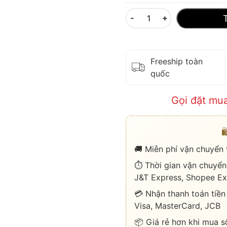
-
+
Freeship toàn
quốc
Gọi đặt mu

🚚 Miễn phí vận chuyển
⏱️ Thời gian vận chuyển
J&T Express, Shopee Ex
💳 Nhận thanh toán tiền
Visa, MasterCard, JCB
📦 Giá rẻ hơn khi mua s