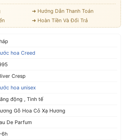
g
➜ Hướng Dẫn Thanh Toán
ển
➜ Hoàn Tiền Và Đổi Trả
háp
ước hoa Creed
995
liver Cresp
ước hoa unisex
ăng động , Tinh tế
ương Gỗ Hoa Cỏ Xạ Hương
au De Parfum
-6h