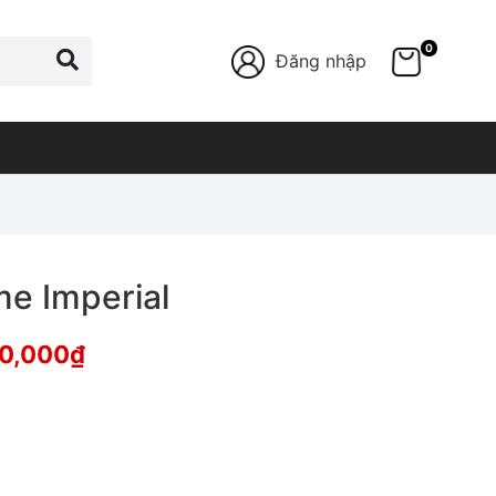
0
Đăng nhập
me Imperial
0,000
₫