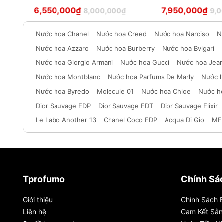
Được xếp
Được xếp
6,550,000
₫
7,950,000
₫
8,000,000
₫
9,0
hạng
5
hạng
5
sao
sao
Nước hoa Chanel
Nước hoa Creed
Nước hoa Narciso
N
Nước hoa Azzaro
Nước hoa Burberry
Nước hoa Bvlgari
Nước hoa Giorgio Armani
Nước hoa Gucci
Nước hoa Jean
Nước hoa Montblanc
Nước hoa Parfums De Marly
Nước 
Nước hoa Byredo
Molecule 01
Nước hoa Chloe
Nước h
Dior Sauvage EDP
Dior Sauvage EDT
Dior Sauvage Elixir
Le Labo Another 13
Chanel Coco EDP
Acqua Di Gio
MF
Tprofumo
Chính Sá
Giới thiệu
Chính Sách 
Liên hệ
Cam Kết Sả