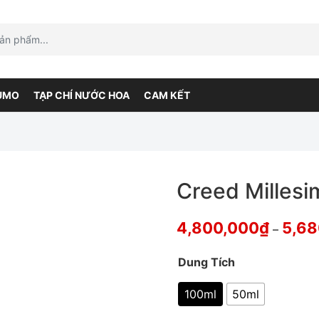
UMO
TẠP CHÍ NƯỚC HOA
CAM KẾT
Creed Millesi
4,800,000
₫
5,68
–
Dung Tích
100ml
50ml