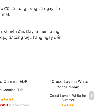
ợp để sử dụng trong cả ngày lẫn
i mát.
ch và hiện đại. Đây là mùi hương
 dịp, từ công việc hàng ngày đến
d Carmina EDP
Creed Love in White for
Summer
Được xếp
000
₫
8,000,000
₫