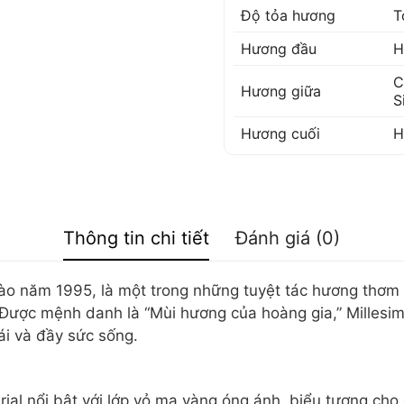
Độ tỏa hương
T
Hương đầu
H
C
Hương giữa
S
Hương cuối
H
Thông tin chi tiết
Đánh giá (0)
 vào năm 1995, là một trong những tuyệt tác hương thơm
. Được mệnh danh là “Mùi hương của hoàng gia,” Millesi
ái và đầy sức sống.
rial nổi bật với lớp vỏ mạ vàng óng ánh, biểu tượng cho 