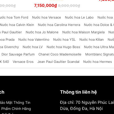
Được xếp
7,150,000
₫
00,000
₫
8,000,000
₫
hạng
5
sao
ước hoa Tom Ford
Nước hoa Versace
Nước hoa Le Labo
Nước hoa 
Nước hoa Calvin Klein
Nước hoa Carolina Herrera
Nước hoa Dolce &
 Paul Gaultier
Nước hoa Jo Malone
Nước hoa Maison Margiela
Nướ
hoa Prada
Nước hoa Valentino
Nước hoa YSL
Nước hoa Kilian
Nướ
oa Givenchy
Nước hoa LV
Nước hoa Hugo Boss
Nước hoa Ultra Ma
Dior Sauvage Parfum
Chanel Coco Mademoiselle
Montblanc Signat
K 540
Versace Eros
Jean Paul Gaultier Scandal
Nước hoa Hermes
ch
Thông tin liên hệ
Địa chỉ: 70 Nguyễn Phúc La
Bảo Mật Thông Tin
Dừa, Đống Đa, Hà Nội
n Phẩm Chính Hãng