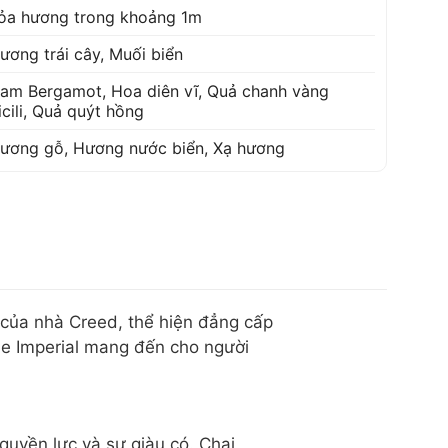
ỏa hương trong khoảng 1m
ương trái cây
,
Muối biển
am Bergamot
,
Hoa diên vĩ
,
Quả chanh vàng
icili
,
Quả quýt hồng
ương gỗ
,
Hương nước biển
,
Xạ hương
 của nhà Creed, thể hiện đẳng cấp
me Imperial mang đến cho người
quyền lực và sự giàu có. Chai