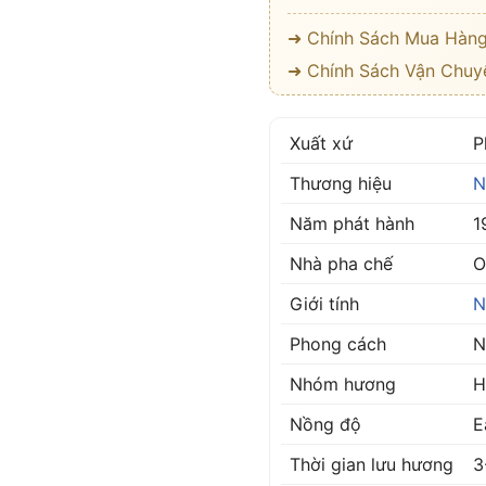
➜ Chính Sách Mua Hàn
➜ Chính Sách Vận Chuy
Xuất xứ
P
Thương hiệu
N
Năm phát hành
1
Nhà pha chế
O
Giới tính
N
Phong cách
N
Nhóm hương
H
Nồng độ
E
Thời gian lưu hương
3