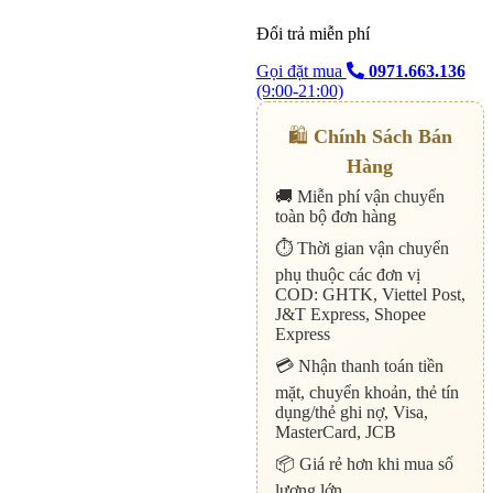
Đổi trả miễn phí
Gọi đặt mua
0971.663.136
(9:00-21:00)
🛍️
Chính Sách Bán
Hàng
🚚 Miễn phí vận chuyển
toàn bộ đơn hàng
⏱️ Thời gian vận chuyển
phụ thuộc các đơn vị
COD: GHTK, Viettel Post,
J&T Express, Shopee
Express
💳 Nhận thanh toán tiền
mặt, chuyển khoản, thẻ tín
dụng/thẻ ghi nợ, Visa,
MasterCard, JCB
📦 Giá rẻ hơn khi mua số
lượng lớn