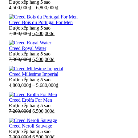
Được xếp hạng
5
sao
7,600,000₫.
4,500,000
₫
–
6,800,000
₫
Creed Bois du Portugal For Men
Được xếp hạng
5
sao
Giá
Giá
7,000,000
₫
6,500,000
₫
gốc
hiện
là:
tại
Creed Royal Water
7,000,000₫.
là:
Được xếp hạng
5
sao
6,500,000₫.
Giá
Giá
7,300,000
₫
6,500,000
₫
gốc
hiện
là:
tại
Creed Millesime Imperial
7,300,000₫.
là:
Được xếp hạng
5
sao
6,500,000₫.
4,800,000
₫
–
5,680,000
₫
Creed Erolfa For Men
Được xếp hạng
5
sao
Giá
Giá
7,200,000
₫
6,500,000
₫
gốc
hiện
là:
tại
Creed Neroli Sauvage
7,200,000₫.
là:
Được xếp hạng
5
sao
6,500,000₫.
Giá
Giá
7,300,000
₫
6,500,000
₫