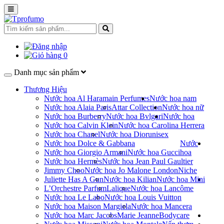
0
Danh mục sản phẩm
Thương Hiệu
Nước hoa Al Haramain Perfumes
Nước hoa nam
Nước hoa Alaia Paris
Attar Collection
Nước hoa nữ
Nước hoa Burberry
Nước hoa Bvlgari
Nước hoa
Nước hoa Calvin Klein
Nước hoa Carolina Herrera
Nước hoa Chanel
Nước hoa Dior
unisex
Nước hoa Dolce & Gabbana
Nước
Nước hoa Giorgio Armani
Nước hoa Gucci
hoa
Nước hoa Hermès
Nước hoa Jean Paul Gaultier
Jimmy Choo
Nước hoa Jo Malone London
Niche
Juliette Has A Gun
Nước hoa Kilian
Nước hoa Mini
L’Orchestre Parfum
Lalique
Nước hoa Lancôme
Nước hoa Le Labo
Nước hoa Louis Vuitton
Nước hoa Maison Margiela
Nước hoa Mancera
Nước hoa Marc Jacobs
Marie Jeanne
Bodycare