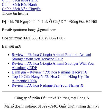
Chính Sách Mua Hàng
Chính Sách Bảo Hành
Chính Sách Vận Chuyển
Thông tin liên hệ
Địa chỉ: 70 Nguyễn Phúc Lai, Ô Chợ Dừa, Đống Đa, Hà Nội
Email: tprofumo.longa@gmail.com
Gọi đặt mua: 0971.663.136 (9:00-21:00)
Bài viết mới
Review nước hoa Giorgio Armani Emporio Armani
Stronger With You Tobacco EDP
Review nước hoa Giorgio Armani Stronger With You
Absolutely EDP
Đánh giá – Review nước hoa Nishane Hacivat X
Top 10 Cửa Hàng Nước Hoa Chính Hãng Uy Tín
Authentic 100%
Review nước hoa Nishane Fan Your Flames X
Công ty cổ phần Đầu tư và Thương mại Long Á
Mã số doanh nghiệp: 0109976946. Giấy chứng nhận đăng ký