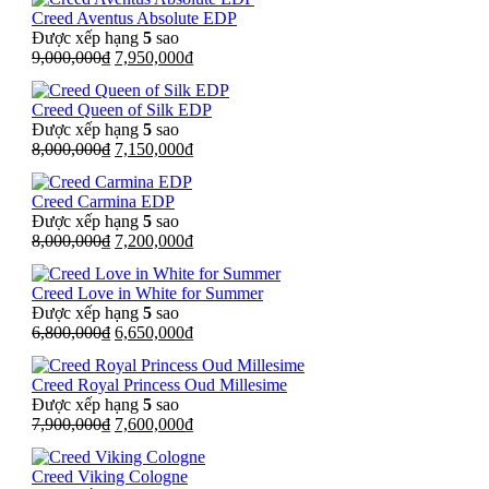
là:
tại
Creed Aventus Absolute EDP
8,000,000₫.
là:
Được xếp hạng
5
sao
6,550,000₫.
Giá
Giá
9,000,000
₫
7,950,000
₫
gốc
hiện
là:
tại
Creed Queen of Silk EDP
9,000,000₫.
là:
Được xếp hạng
5
sao
7,950,000₫.
Giá
Giá
8,000,000
₫
7,150,000
₫
gốc
hiện
là:
tại
Creed Carmina EDP
8,000,000₫.
là:
Được xếp hạng
5
sao
7,150,000₫.
Giá
Giá
8,000,000
₫
7,200,000
₫
gốc
hiện
là:
tại
Creed Love in White for Summer
8,000,000₫.
là:
Được xếp hạng
5
sao
7,200,000₫.
Giá
Giá
6,800,000
₫
6,650,000
₫
gốc
hiện
là:
tại
Creed Royal Princess Oud Millesime
6,800,000₫.
là:
Được xếp hạng
5
sao
6,650,000₫.
Giá
Giá
7,900,000
₫
7,600,000
₫
gốc
hiện
là:
tại
Creed Viking Cologne
7,900,000₫.
là: