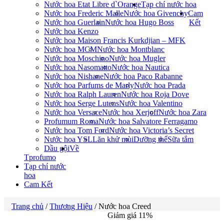
Nước hoa Etat Libre d`Orange
Tạp chí nước hoa
Nước hoa Frederic Malle
Nước hoa Givenchy
Cam
Nước hoa Guerlain
Nước hoa Hugo Boss
Kết
Nước hoa Kenzo
Nước hoa Maison Francis Kurkdjian – MFK
Nước hoa MCM
Nước hoa Montblanc
Nước hoa Moschino
Nước hoa Mugler
Nước hoa Nasomatto
Nước hoa Nautica
Nước hoa Nishane
Nước hoa Paco Rabanne
Nước hoa Parfums de Marly
Nước hoa Prada
Nước hoa Ralph Lauren
Nước hoa Roja Dove
Nước hoa Serge Lutens
Nước hoa Valentino
Nước hoa Versace
Nước hoa Xerjoff
Nước hoa Zara
Profumum Roma
Nước hoa Salvatore Ferragamo
Nước hoa Tom Ford
Nước hoa Victoria’s Secret
Nước hoa YSL
Lăn khử mùi
Dưỡng thể
Sữa tắm
Dầu gội
Về
Tprofumo
Tạp chí nước
hoa
Cam Kết
Trang chủ
/
Thương Hiệu
/ Nước hoa Creed
Giảm giá 11%