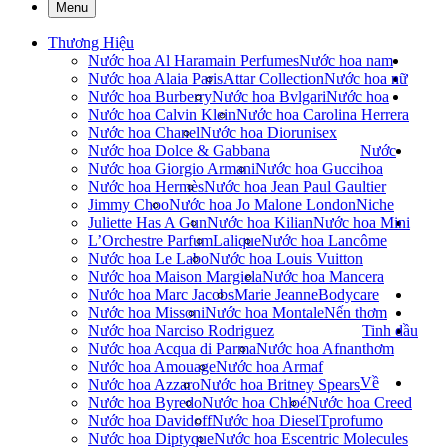
Menu
Thương Hiệu
Nước hoa Al Haramain Perfumes
Nước hoa nam
Nước hoa Alaia Paris
Attar Collection
Nước hoa nữ
Nước hoa Burberry
Nước hoa Bvlgari
Nước hoa
Nước hoa Calvin Klein
Nước hoa Carolina Herrera
Nước hoa Chanel
Nước hoa Dior
unisex
Nước hoa Dolce & Gabbana
Nước
Nước hoa Giorgio Armani
Nước hoa Gucci
hoa
Nước hoa Hermès
Nước hoa Jean Paul Gaultier
Jimmy Choo
Nước hoa Jo Malone London
Niche
Juliette Has A Gun
Nước hoa Kilian
Nước hoa Mini
L’Orchestre Parfum
Lalique
Nước hoa Lancôme
Nước hoa Le Labo
Nước hoa Louis Vuitton
Nước hoa Maison Margiela
Nước hoa Mancera
Nước hoa Marc Jacobs
Marie Jeanne
Bodycare
Nước hoa Missoni
Nước hoa Montale
Nến thơm
Nước hoa Narciso Rodriguez
Tinh dầu
Nước hoa Acqua di Parma
Nước hoa Afnan
thơm
Nước hoa Amouage
Nước hoa Armaf
Về
Nước hoa Azzaro
Nước hoa Britney Spears
Nước hoa Byredo
Nước hoa Chloé
Nước hoa Creed
Nước hoa Davidoff
Nước hoa Diesel
Tprofumo
Nước hoa Diptyque
Nước hoa Escentric Molecules