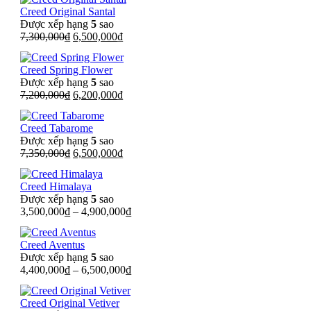
là:
tại
Creed Original Santal
7,200,000₫.
là:
Được xếp hạng
5
sao
6,950,000₫.
Giá
Giá
7,300,000
₫
6,500,000
₫
gốc
hiện
là:
tại
Creed Spring Flower
7,300,000₫.
là:
Được xếp hạng
5
sao
6,500,000₫.
Giá
Giá
7,200,000
₫
6,200,000
₫
gốc
hiện
là:
tại
Creed Tabarome
7,200,000₫.
là:
Được xếp hạng
5
sao
6,200,000₫.
Giá
Giá
7,350,000
₫
6,500,000
₫
gốc
hiện
là:
tại
Creed Himalaya
7,350,000₫.
là:
Được xếp hạng
5
sao
6,500,000₫.
3,500,000
₫
–
4,900,000
₫
Creed Aventus
Được xếp hạng
5
sao
4,400,000
₫
–
6,500,000
₫
Creed Original Vetiver