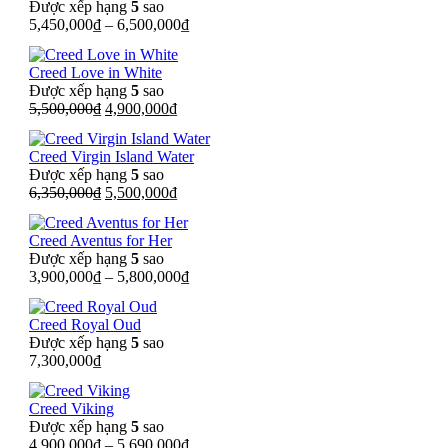
Được xếp hạng
5
sao
5,450,000
₫
–
6,500,000
₫
Creed Love in White
Được xếp hạng
5
sao
Giá
Giá
5,500,000
₫
4,900,000
₫
gốc
hiện
là:
tại
Creed Virgin Island Water
5,500,000₫.
là:
Được xếp hạng
5
sao
4,900,000₫.
Giá
Giá
6,350,000
₫
5,500,000
₫
gốc
hiện
là:
tại
Creed Aventus for Her
6,350,000₫.
là:
Được xếp hạng
5
sao
5,500,000₫.
3,900,000
₫
–
5,800,000
₫
Creed Royal Oud
Được xếp hạng
5
sao
7,300,000
₫
Creed Viking
Được xếp hạng
5
sao
4,900,000
₫
–
5,690,000
₫