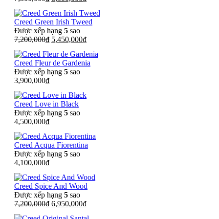
gốc
hiện
là:
tại
Creed Green Irish Tweed
7,300,000₫.
là:
Được xếp hạng
5
sao
6,500,000₫.
Giá
Giá
7,200,000
₫
5,450,000
₫
gốc
hiện
là:
tại
Creed Fleur de Gardenia
7,200,000₫.
là:
Được xếp hạng
5
sao
5,450,000₫.
3,900,000
₫
Creed Love in Black
Được xếp hạng
5
sao
4,500,000
₫
Creed Acqua Fiorentina
Được xếp hạng
5
sao
4,100,000
₫
Creed Spice And Wood
Được xếp hạng
5
sao
Giá
Giá
7,200,000
₫
6,950,000
₫
gốc
hiện