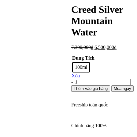
Creed Silver
Mountain
Water
Giá
Giá
7,300,000
₫
6,500,000
₫
gốc
hiện
Dung Tích
là:
tại
7,300,000₫.
là:
100ml
6,500,000
Xóa
Creed
-
+
Silver
Thêm vào giỏ hàng
Mua ngay
Mountain
Water
số
Freeship toàn quốc
lượng
Chính hãng 100%