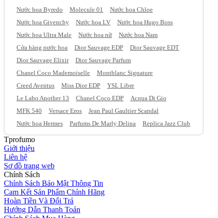
Nước hoa Byredo
Molecule 01
Nước hoa Chloe
Nước hoa Givenchy
Nước hoa LV
Nước hoa Hugo Boss
Nước hoa Ultra Male
Nước hoa nữ
Nước hoa Nam
Cửa hàng nước hoa
Dior Sauvage EDP
Dior Sauvage EDT
Dior Sauvage Elixir
Dior Sauvage Parfum
Chanel Coco Mademoiselle
Montblanc Signature
Creed Aventus
Miss Dior EDP
YSL Libre
Le Labo Another 13
Chanel Coco EDP
Acqua Di Gio
MFK 540
Versace Eros
Jean Paul Gaultier Scandal
Nước hoa Hermes
Parfums De Marly Delina
Replica Jazz Club
Tprofumo
Giới thiệu
Liên hệ
Sơ đồ trang web
Chính Sách
Chính Sách Bảo Mật Thông Tin
Cam Kết Sản Phẩm Chính Hãng
Hoàn Tiền Và Đổi Trả
Hướng Dẫn Thanh Toán