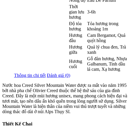
Nồng độ
Eau De Parfum
Thời
gian lưu
3-6h
hương
Độ tỏa
Tỏa hương trong
hương
khoảng 1m
Hương
Cam Bergamot
,
Quả
đầu
quýt hồng
Hương
Quả lý chua đen
,
Trà
giữa
xanh
Gỗ đàn hương
,
Nhựa
Hương
Galbanum
,
Tinh dầu
cuối
lá cam
,
Xạ hương
Thông tin chi tiết
Đánh giá (0)
Nước hoa Creed Silver Mountain Water được ra mắt vào năm 1995
bởi nhà pha chế Olivier Creed thuộc thế hệ thứ sáu của gia đình
Creed. Đây là một mùi hương unisex, mang phong cách hiện đại và
tươi mát, tạo nên dấu ấn khó quên trong lòng người sử dụng. Silver
Mountain Water là hiện thân của niềm vui thú trượt tuyết và những
dòng thác đổ dài ở núi Alps Thụy Sĩ.
Thiết Kế Chai