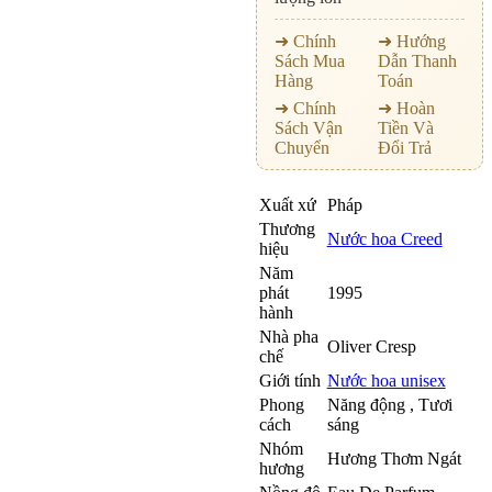
➜ Chính
➜ Hướng
Sách Mua
Dẫn Thanh
Hàng
Toán
➜ Chính
➜ Hoàn
Sách Vận
Tiền Và
Chuyển
Đổi Trả
Xuất xứ
Pháp
Thương
Nước hoa Creed
hiệu
Năm
phát
1995
hành
Nhà pha
Oliver Cresp
chế
Giới tính
Nước hoa unisex
Phong
Năng động , Tươi
cách
sáng
Nhóm
Hương Thơm Ngát
hương