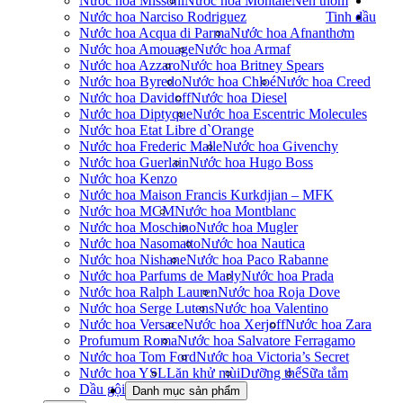
Nước hoa Missoni
Nước hoa Montale
Nến thơm
Nước hoa Narciso Rodriguez
Tinh dầu
Nước hoa Acqua di Parma
Nước hoa Afnan
thơm
Nước hoa Amouage
Nước hoa Armaf
Nước hoa Azzaro
Nước hoa Britney Spears
Nước hoa Byredo
Nước hoa Chloé
Nước hoa Creed
Nước hoa Davidoff
Nước hoa Diesel
Nước hoa Diptyque
Nước hoa Escentric Molecules
Nước hoa Etat Libre d`Orange
Nước hoa Frederic Malle
Nước hoa Givenchy
Nước hoa Guerlain
Nước hoa Hugo Boss
Nước hoa Kenzo
Nước hoa Maison Francis Kurkdjian – MFK
Nước hoa MCM
Nước hoa Montblanc
Nước hoa Moschino
Nước hoa Mugler
Nước hoa Nasomatto
Nước hoa Nautica
Nước hoa Nishane
Nước hoa Paco Rabanne
Nước hoa Parfums de Marly
Nước hoa Prada
Nước hoa Ralph Lauren
Nước hoa Roja Dove
Nước hoa Serge Lutens
Nước hoa Valentino
Nước hoa Versace
Nước hoa Xerjoff
Nước hoa Zara
Profumum Roma
Nước hoa Salvatore Ferragamo
Nước hoa Tom Ford
Nước hoa Victoria’s Secret
Nước hoa YSL
Lăn khử mùi
Dưỡng thể
Sữa tắm
Dầu gội
Danh mục sản phẩm