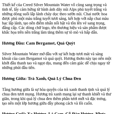
Thiết kế của Creed Silver Mountain Water vô cùng sang trọng và
tinh tế, lấy cảm hứng từ hình ảnh dãy núi Alps phủ tuyết trắng và
những dòng suối lấp lánh chảy dọc theo sườn núi. Chai nước hoa
được phủ một màu trắng tuyết tươi sáng, kết hợp với nắp chai màu
bạc lấp lánh, tạo nên điểm nhấn nổi bật và tôn lên vẻ sang trọng,
đẳng cấp. Các dòng chữ logo, tên thương hiệu và sản phẩm được
khắc họa trên nền trắng làm tăng thêm sự tò mò và hấp dẫn.
Hương Đầu: Cam Bergamot, Quả Quýt
Silver Mountain Water mở đầu với sự kết hợp tươi mát và sảng
khoái của cam Bergamot và quả quýt. Hương thơm này tạo nên một
khởi đầu thanh tao và ngọt dịu, mang đến cảm giác dễ chịu ngay từ
những phút đầu tiên.
Hương Giữa: Trà Xanh, Quả Lý Chua Đen
Tầng hương giữa là sự hòa quyện của trà xanh thanh tịnh và quả lý
chua đen tươi mọng. Hương trà xanh mang lại sự thanh khiết và thư
giãn, trong khi quả lý chua đen thêm phần tươi mới và đặc trưng,
tạo nên một lớp hương giữa đầy phong cách và lôi cuốn.
Hương Cuối: Xạ Hương, Lá Cam, Gỗ Đàn Hương, Nhựa