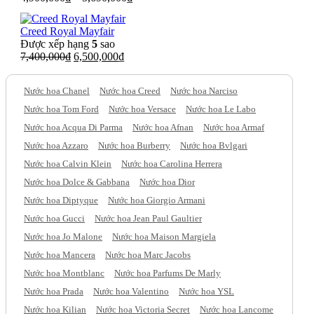
Creed Royal Mayfair
Được xếp hạng
5
sao
Giá
Giá
7,400,000
₫
6,500,000
₫
gốc
hiện
là:
tại
Nước hoa Chanel
Nước hoa Creed
Nước hoa Narciso
7,400,000₫.
là:
6,500,000₫.
Nước hoa Tom Ford
Nước hoa Versace
Nước hoa Le Labo
Nước hoa Acqua Di Parma
Nước hoa Afnan
Nước hoa Armaf
Nước hoa Azzaro
Nước hoa Burberry
Nước hoa Bvlgari
Nước hoa Calvin Klein
Nước hoa Carolina Herrera
Nước hoa Dolce & Gabbana
Nước hoa Dior
Nước hoa Diptyque
Nước hoa Giorgio Armani
Nước hoa Gucci
Nước hoa Jean Paul Gaultier
Nước hoa Jo Malone
Nước hoa Maison Margiela
Nước hoa Mancera
Nước hoa Marc Jacobs
Nước hoa Montblanc
Nước hoa Parfums De Marly
Nước hoa Prada
Nước hoa Valentino
Nước hoa YSL
Nước hoa Kilian
Nước hoa Victoria Secret
Nước hoa Lancome