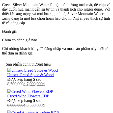
Creed Silver Mountain Water là một mùi hương tươi mát, dễ chịu và
đầy cuốn hút, mang đến sự tự tin và thanh lịch cho người dùng. Với
thiết kế sang trọng và mùi hương tinh tế, Silver Mountain Water
xứng đáng là một lựa chọn hoàn hảo cho những ai yêu thích sự tinh
tế và đẳng cấp.
Đánh giá
Chưa có đánh giá nào.
Chỉ những khách hàng đã đăng nhập và mua sản phẩm này mới có
thể đưa ra đánh giá.
Sản phẩm cùng thương hiệu
Unisex Creed Spice & Wood
Được xếp hạng
5
sao
Giá
Giá
8,500,000
₫
7,000,000
₫
gốc
hiện
là:
tại
Creed Wind Flowers EDP
8,500,000₫.
là:
Được xếp hạng
5
sao
7,000,000₫.
Giá
Giá
8,000,000
₫
6,550,000
₫
gốc
hiện