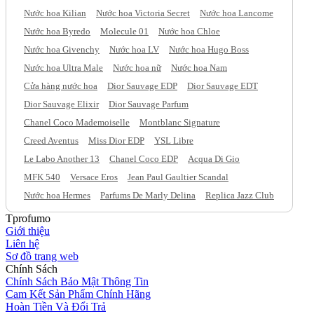
Nước hoa Kilian
Nước hoa Victoria Secret
Nước hoa Lancome
Nước hoa Byredo
Molecule 01
Nước hoa Chloe
Nước hoa Givenchy
Nước hoa LV
Nước hoa Hugo Boss
Nước hoa Ultra Male
Nước hoa nữ
Nước hoa Nam
Cửa hàng nước hoa
Dior Sauvage EDP
Dior Sauvage EDT
Dior Sauvage Elixir
Dior Sauvage Parfum
Chanel Coco Mademoiselle
Montblanc Signature
Creed Aventus
Miss Dior EDP
YSL Libre
Le Labo Another 13
Chanel Coco EDP
Acqua Di Gio
MFK 540
Versace Eros
Jean Paul Gaultier Scandal
Nước hoa Hermes
Parfums De Marly Delina
Replica Jazz Club
Tprofumo
Giới thiệu
Liên hệ
Sơ đồ trang web
Chính Sách
Chính Sách Bảo Mật Thông Tin
Cam Kết Sản Phẩm Chính Hãng
Hoàn Tiền Và Đổi Trả