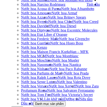
Nước hoa Missoni
Nước hoa Montale
Nến thơm
Nước hoa Narciso Rodriguez
Tinh dầu
Nước hoa Acqua di Parma
Nước hoa Afnan
thơm
Nước hoa Amouage
Nước hoa Armaf
Nước hoa Azzaro
Nước hoa Britney Spears
Nước hoa Byredo
Nước hoa Chloé
Nước hoa Creed
Nước hoa Davidoff
Nước hoa Diesel
Nước hoa Diptyque
Nước hoa Escentric Molecules
Nước hoa Etat Libre d`Orange
Nước hoa Frederic Malle
Nước hoa Givenchy
Nước hoa Guerlain
Nước hoa Hugo Boss
Nước hoa Kenzo
Nước hoa Maison Francis Kurkdjian – MFK
Nước hoa MCM
Nước hoa Montblanc
Nước hoa Moschino
Nước hoa Mugler
Nước hoa Nasomatto
Nước hoa Nautica
Nước hoa Nishane
Nước hoa Paco Rabanne
Nước hoa Parfums de Marly
Nước hoa Prada
Nước hoa Ralph Lauren
Nước hoa Roja Dove
Nước hoa Serge Lutens
Nước hoa Valentino
Nước hoa Versace
Nước hoa Xerjoff
Nước hoa Zara
Profumum Roma
Nước hoa Salvatore Ferragamo
Nước hoa Tom Ford
Nước hoa Victoria’s Secret
Nước hoa YSL
Lăn khử mùi
Dưỡng thể
Sữa tắm
Dầu gội
Danh mục sản phẩm