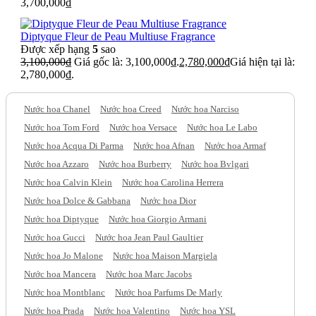
3,700,000
₫
Diptyque Fleur de Peau Multiuse Fragrance
Được xếp hạng
5
sao
3,100,000
₫
Giá gốc là: 3,100,000₫.
2,780,000
₫
Giá hiện tại là:
2,780,000₫.
Nước hoa Chanel
Nước hoa Creed
Nước hoa Narciso
Nước hoa Tom Ford
Nước hoa Versace
Nước hoa Le Labo
Nước hoa Acqua Di Parma
Nước hoa Afnan
Nước hoa Armaf
Nước hoa Azzaro
Nước hoa Burberry
Nước hoa Bvlgari
Nước hoa Calvin Klein
Nước hoa Carolina Herrera
Nước hoa Dolce & Gabbana
Nước hoa Dior
Nước hoa Diptyque
Nước hoa Giorgio Armani
Nước hoa Gucci
Nước hoa Jean Paul Gaultier
Nước hoa Jo Malone
Nước hoa Maison Margiela
Nước hoa Mancera
Nước hoa Marc Jacobs
Nước hoa Montblanc
Nước hoa Parfums De Marly
Nước hoa Prada
Nước hoa Valentino
Nước hoa YSL