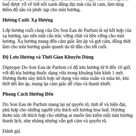
huệ được vỗ về bởi nốt xanh đắng dịu mát của lá cam, làm tăng
thêm độ sâu và phức tạp cho mùi hương.
Hương Cuối: Xạ Hương
Lớp hương cuối cùng của Do Son Eau de Parfum là sự kết hợp của
xạ hương, tạo nên một cấu trúc vững chãi và bền vững cho mùi
hương. Xạ hương mang đến cảm giác ấm áp và gợi cảm, đồng thời
làm cho mùi hương quẩn quanh da từ đầu cho tới cuối.
Độ Lưu Hương và Thời Gian Khuyên Dùng
Diptyque Do Son Eau de Parfum có độ lưu hương từ 8 đến 10 giờ,
với độ tỏa hương thuộc dạng vừa trong khoảng bán kính 1 mét.
Hương thơm này thích hợp sử dụng vào mùa xuân và mùa hè, khi
thời tiết ấm áp, mang lại cảm giác dễ chịu và thanh khiết.
Phong Cách Hướng Đến
Do Son Eau de Parfum mang lại sự quyến rũ, tinh tế và hiện đại,
phù hợp cho những người yêu thích nốt hương hoa huệ. Hương
thơm này rất thích hợp cho những ai muốn tìm kiếm một mùi hương
thanh lịch, nhẹ nhàng nhưng vẫn gợi cảm và quyến rũ.
Đánh giá