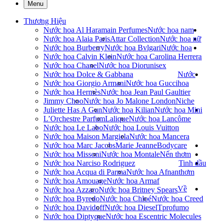
Menu
Thương Hiệu
Nước hoa Al Haramain Perfumes
Nước hoa nam
Nước hoa Alaia Paris
Attar Collection
Nước hoa nữ
Nước hoa Burberry
Nước hoa Bvlgari
Nước hoa
Nước hoa Calvin Klein
Nước hoa Carolina Herrera
Nước hoa Chanel
Nước hoa Dior
unisex
Nước hoa Dolce & Gabbana
Nước
Nước hoa Giorgio Armani
Nước hoa Gucci
hoa
Nước hoa Hermès
Nước hoa Jean Paul Gaultier
Jimmy Choo
Nước hoa Jo Malone London
Niche
Juliette Has A Gun
Nước hoa Kilian
Nước hoa Mini
L’Orchestre Parfum
Lalique
Nước hoa Lancôme
Nước hoa Le Labo
Nước hoa Louis Vuitton
Nước hoa Maison Margiela
Nước hoa Mancera
Nước hoa Marc Jacobs
Marie Jeanne
Bodycare
Nước hoa Missoni
Nước hoa Montale
Nến thơm
Nước hoa Narciso Rodriguez
Tinh dầu
Nước hoa Acqua di Parma
Nước hoa Afnan
thơm
Nước hoa Amouage
Nước hoa Armaf
Về
Nước hoa Azzaro
Nước hoa Britney Spears
Nước hoa Byredo
Nước hoa Chloé
Nước hoa Creed
Nước hoa Davidoff
Nước hoa Diesel
Tprofumo
Nước hoa Diptyque
Nước hoa Escentric Molecules