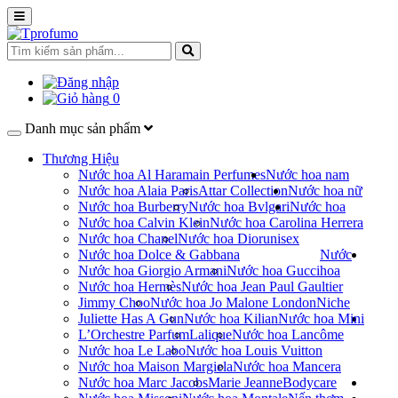
0
Danh mục sản phẩm
Thương Hiệu
Nước hoa Al Haramain Perfumes
Nước hoa nam
Nước hoa Alaia Paris
Attar Collection
Nước hoa nữ
Nước hoa Burberry
Nước hoa Bvlgari
Nước hoa
Nước hoa Calvin Klein
Nước hoa Carolina Herrera
Nước hoa Chanel
Nước hoa Dior
unisex
Nước hoa Dolce & Gabbana
Nước
Nước hoa Giorgio Armani
Nước hoa Gucci
hoa
Nước hoa Hermès
Nước hoa Jean Paul Gaultier
Jimmy Choo
Nước hoa Jo Malone London
Niche
Juliette Has A Gun
Nước hoa Kilian
Nước hoa Mini
L’Orchestre Parfum
Lalique
Nước hoa Lancôme
Nước hoa Le Labo
Nước hoa Louis Vuitton
Nước hoa Maison Margiela
Nước hoa Mancera
Nước hoa Marc Jacobs
Marie Jeanne
Bodycare