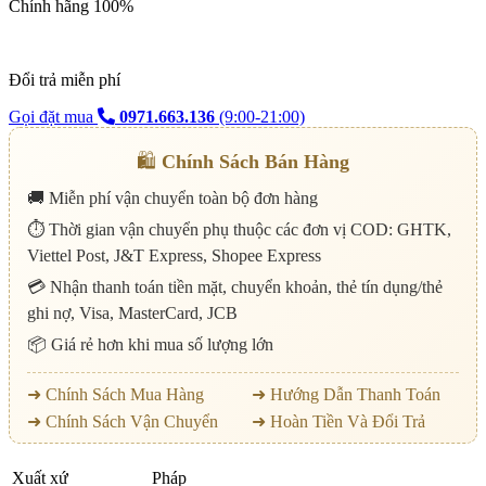
Chính hãng 100%
Đổi trả miễn phí
Gọi đặt mua
0971.663.136
(9:00-21:00)
🛍️
Chính Sách Bán Hàng
🚚 Miễn phí vận chuyển toàn bộ đơn hàng
⏱️ Thời gian vận chuyển phụ thuộc các đơn vị COD: GHTK,
Viettel Post, J&T Express, Shopee Express
💳 Nhận thanh toán tiền mặt, chuyển khoản, thẻ tín dụng/thẻ
ghi nợ, Visa, MasterCard, JCB
📦 Giá rẻ hơn khi mua số lượng lớn
➜ Chính Sách Mua Hàng
➜ Hướng Dẫn Thanh Toán
➜ Chính Sách Vận Chuyển
➜ Hoàn Tiền Và Đổi Trả
Xuất xứ
Pháp