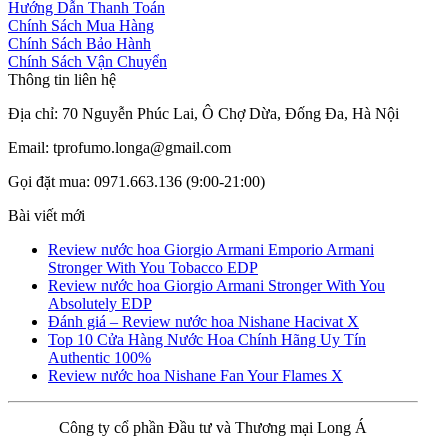
Hướng Dẫn Thanh Toán
Chính Sách Mua Hàng
Chính Sách Bảo Hành
Chính Sách Vận Chuyển
Thông tin liên hệ
Địa chỉ: 70 Nguyễn Phúc Lai, Ô Chợ Dừa, Đống Đa, Hà Nội
Email: tprofumo.longa@gmail.com
Gọi đặt mua: 0971.663.136 (9:00-21:00)
Bài viết mới
Review nước hoa Giorgio Armani Emporio Armani
Stronger With You Tobacco EDP
Review nước hoa Giorgio Armani Stronger With You
Absolutely EDP
Đánh giá – Review nước hoa Nishane Hacivat X
Top 10 Cửa Hàng Nước Hoa Chính Hãng Uy Tín
Authentic 100%
Review nước hoa Nishane Fan Your Flames X
Công ty cổ phần Đầu tư và Thương mại Long Á