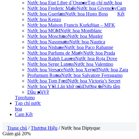
Nước hoa Etat Libre d`Orange
Tạp chí nước hoa
Nước hoa Frederic Malle
Nước hoa Givenchy
Cam
Nước hoa Guerlain
Nước hoa Hugo Boss
Kết
Nước hoa Kenzo
Nước hoa Maison Francis Kurkdjian – MFK
Nước hoa MCM
Nước hoa Montblanc
Nước hoa Moschino
Nước hoa Mugler
Nước hoa Nasomatto
Nước hoa Nautica
Nước hoa Nishane
Nước hoa Paco Rabanne
Nước hoa Parfums de Marly
Nước hoa Prada
Nước hoa Ralph Lauren
Nước hoa Roja Dove
Nước hoa Serge Lutens
Nước hoa Valentino
Nước hoa Versace
Nước hoa Xerjoff
Nước hoa Zara
Profumum Roma
Nước hoa Salvatore Ferragamo
Nước hoa Tom Ford
Nước hoa Victoria’s Secret
Nước hoa YSL
Lăn khử mùi
Dưỡng thể
Sữa tắm
Dầu gội
Về
Tprofumo
Tạp chí nước
hoa
Cam Kết
Trang chủ
/
Thương Hiệu
/ Nước hoa Diptyque
Giảm giá 20%