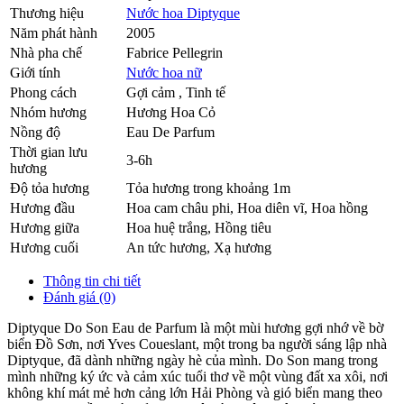
Thương hiệu
Nước hoa Diptyque
Năm phát hành
2005
Nhà pha chế
Fabrice Pellegrin
Giới tính
Nước hoa nữ
Phong cách
Gợi cảm , Tinh tế
Nhóm hương
Hương Hoa Cỏ
Nồng độ
Eau De Parfum
Thời gian lưu
3-6h
hương
Độ tỏa hương
Tỏa hương trong khoảng 1m
Hương đầu
Hoa cam châu phi
,
Hoa diên vĩ
,
Hoa hồng
Hương giữa
Hoa huệ trắng
,
Hồng tiêu
Hương cuối
An tức hương
,
Xạ hương
Thông tin chi tiết
Đánh giá (0)
Diptyque Do Son Eau de Parfum là một mùi hương gợi nhớ về bờ
biển Đồ Sơn, nơi Yves Coueslant, một trong ba người sáng lập nhà
Diptyque, đã dành những ngày hè của mình. Do Son mang trong
mình những ký ức và cảm xúc tuổi thơ về một vùng đất xa xôi, nơi
không khí mát mẻ hơn cảng lớn Hải Phòng và gió biển mang theo