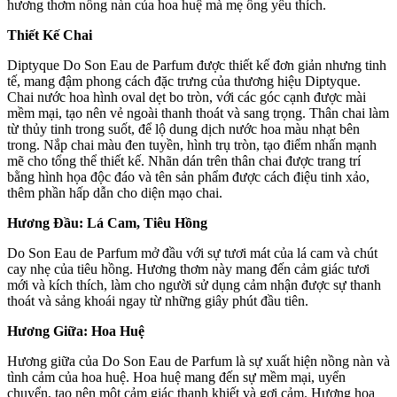
hương thơm nồng nàn của hoa huệ mà mẹ ông yêu thích.
Thiết Kế Chai
Diptyque Do Son Eau de Parfum được thiết kế đơn giản nhưng tinh
tế, mang đậm phong cách đặc trưng của thương hiệu Diptyque.
Chai nước hoa hình oval dẹt bo tròn, với các góc cạnh được mài
mềm mại, tạo nên vẻ ngoài thanh thoát và sang trọng. Thân chai làm
từ thủy tinh trong suốt, để lộ dung dịch nước hoa màu nhạt bên
trong. Nắp chai màu đen tuyền, hình trụ tròn, tạo điểm nhấn mạnh
mẽ cho tổng thể thiết kế. Nhãn dán trên thân chai được trang trí
bằng hình họa độc đáo và tên sản phẩm được cách điệu tinh xảo,
thêm phần hấp dẫn cho diện mạo chai.
Hương Đầu: Lá Cam, Tiêu Hồng
Do Son Eau de Parfum mở đầu với sự tươi mát của lá cam và chút
cay nhẹ của tiêu hồng. Hương thơm này mang đến cảm giác tươi
mới và kích thích, làm cho người sử dụng cảm nhận được sự thanh
thoát và sảng khoái ngay từ những giây phút đầu tiên.
Hương Giữa: Hoa Huệ
Hương giữa của Do Son Eau de Parfum là sự xuất hiện nồng nàn và
tình cảm của hoa huệ. Hoa huệ mang đến sự mềm mại, uyển
chuyển, tạo nên một cảm giác thanh khiết và gợi cảm. Hương hoa