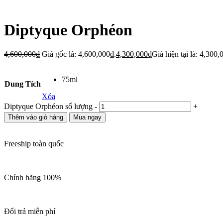
Diptyque Orphéon
4,600,000
₫
Giá gốc là: 4,600,000₫.
4,300,000
₫
Giá hiện tại là: 4,300,
75ml
Dung Tích
Xóa
Diptyque Orphéon số lượng
-
+
Thêm vào giỏ hàng
Mua ngay
Freeship toàn quốc
Chính hãng 100%
Đổi trả miễn phí