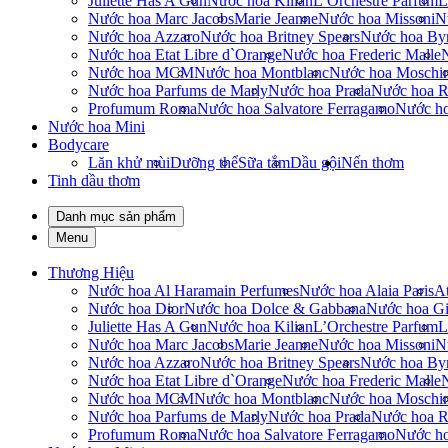
Juliette Has A Gun
Nước hoa Kilian
L’Orchestre Parfum
L
Nước hoa Marc Jacobs
Marie Jeanne
Nước hoa Missoni
N
Nước hoa Azzaro
Nước hoa Britney Spears
Nước hoa By
Nước hoa Etat Libre d`Orange
Nước hoa Frederic Malle
Nước hoa MCM
Nước hoa Montblanc
Nước hoa Moschi
Nước hoa Parfums de Marly
Nước hoa Prada
Nước hoa R
Profumum Roma
Nước hoa Salvatore Ferragamo
Nước h
Nước hoa Mini
Bodycare
Lăn khử mùi
Dưỡng thể
Sữa tắm
Dầu gội
Nến thơm
Tinh dầu thơm
Danh mục sản phẩm
Menu
Thương Hiệu
Nước hoa Al Haramain Perfumes
Nước hoa Alaia Paris
At
Nước hoa Dior
Nước hoa Dolce & Gabbana
Nước hoa Gi
Juliette Has A Gun
Nước hoa Kilian
L’Orchestre Parfum
L
Nước hoa Marc Jacobs
Marie Jeanne
Nước hoa Missoni
N
Nước hoa Azzaro
Nước hoa Britney Spears
Nước hoa By
Nước hoa Etat Libre d`Orange
Nước hoa Frederic Malle
Nước hoa MCM
Nước hoa Montblanc
Nước hoa Moschi
Nước hoa Parfums de Marly
Nước hoa Prada
Nước hoa R
Profumum Roma
Nước hoa Salvatore Ferragamo
Nước h