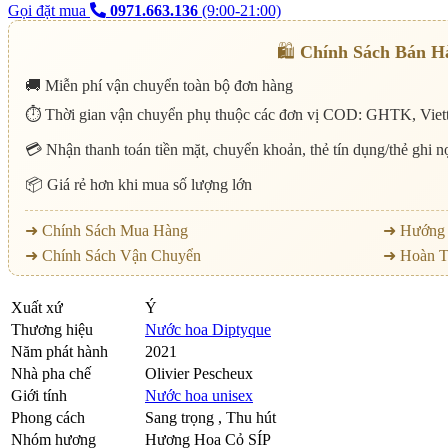
Gọi đặt mua
0971.663.136
(9:00-21:00)
🛍️
Chính Sách Bán H
🚚 Miễn phí vận chuyển toàn bộ đơn hàng
⏱️ Thời gian vận chuyển phụ thuộc các đơn vị COD: GHTK, Viett
💳 Nhận thanh toán tiền mặt, chuyển khoản, thẻ tín dụng/thẻ ghi 
📦 Giá rẻ hơn khi mua số lượng lớn
➜ Chính Sách Mua Hàng
➜ Hướng 
➜ Chính Sách Vận Chuyển
➜ Hoàn T
Xuất xứ
Ý
Thương hiệu
Nước hoa Diptyque
Năm phát hành
2021
Nhà pha chế
Olivier Pescheux
Giới tính
Nước hoa unisex
Phong cách
Sang trọng , Thu hút
Nhóm hương
Hương Hoa Cỏ SÍP