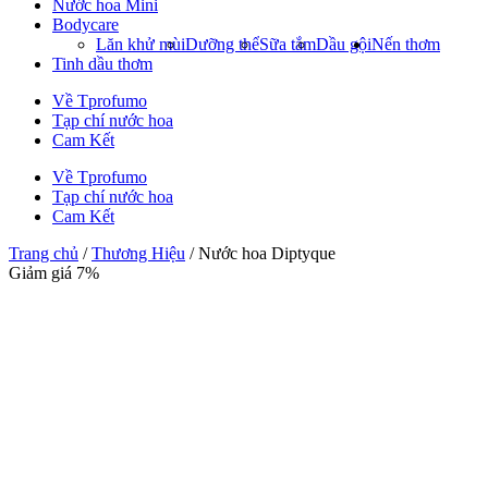
Nước hoa Mini
Bodycare
Lăn khử mùi
Dưỡng thể
Sữa tắm
Dầu gội
Nến thơm
Tinh dầu thơm
Về Tprofumo
Tạp chí nước hoa
Cam Kết
Về Tprofumo
Tạp chí nước hoa
Cam Kết
Trang chủ
/
Thương Hiệu
/ Nước hoa Diptyque
Giảm giá 7%