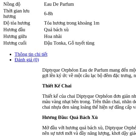
Nồng độ
Eau De Parfum
Thời gian lưu
6-8h
hương
Độ tỏa hương
Tỏa hương trong khoảng 1m
Hương đầu
Quả bách xù
Hương giữa
Hoa nhài
Hương cuối
Đậu Tonka
,
Gỗ tuyết tùng
Thông tin chi tiết
Đánh giá (0)
Diptyque Orphéon Eau de Parfum mang đến một b
gợi lên ký ức về một câu lạc bộ đêm đặc trưng, 
Thiết Kế Chai
Thiết kế của chai Diptyque Orphéon đơn giản nhưn
màu vàng nhạt bên trong. Trên thân chai, nhãn de
chai nhựa đen sáng loáng thể hiện sự đẳng cấp v
Hương Đầu: Quả Bách Xù
Mở đầu với hương quả bách xù, Diptyque Orphéon
nên sự tươi mới và đầy năng lượng, khơi dậy giá