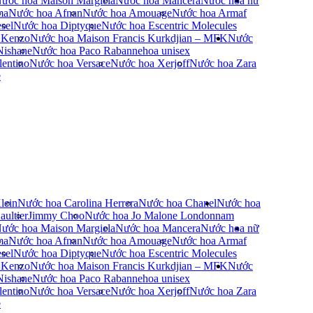
ước hoa Maison Margiela
Nước hoa Mancera
Nước hoa nữ
ma
Nước hoa Afnan
Nước hoa Amouage
Nước hoa Armaf
sel
Nước hoa Diptyque
Nước hoa Escentric Molecules
 Kenzo
Nước hoa Maison Francis Kurkdjian – MFK
Nước
Nishane
Nước hoa Paco Rabanne
hoa unisex
entino
Nước hoa Versace
Nước hoa Xerjoff
Nước hoa Zara
e
lein
Nước hoa Carolina Herrera
Nước hoa Chanel
Nước hoa
ultier
Jimmy Choo
Nước hoa Jo Malone London
nam
ước hoa Maison Margiela
Nước hoa Mancera
Nước hoa nữ
ma
Nước hoa Afnan
Nước hoa Amouage
Nước hoa Armaf
sel
Nước hoa Diptyque
Nước hoa Escentric Molecules
 Kenzo
Nước hoa Maison Francis Kurkdjian – MFK
Nước
Nishane
Nước hoa Paco Rabanne
hoa unisex
entino
Nước hoa Versace
Nước hoa Xerjoff
Nước hoa Zara
e