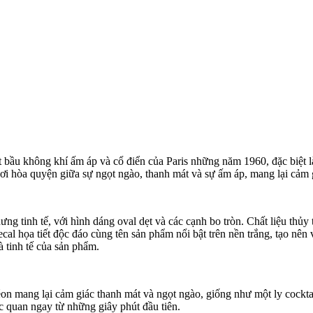
ầu không khí ấm áp và cổ điển của Paris những năm 1960, đặc biệt 
nơi hòa quyện giữa sự ngọt ngào, thanh mát và sự ấm áp, mang lại cảm g
g tinh tế, với hình dáng oval dẹt và các cạnh bo tròn. Chất liệu thủy 
cal họa tiết độc đáo cùng tên sản phẩm nổi bật trên nền trắng, tạo nên 
à tinh tế của sản phẩm.
 mang lại cảm giác thanh mát và ngọt ngào, giống như một ly cockta
c quan ngay từ những giây phút đầu tiên.