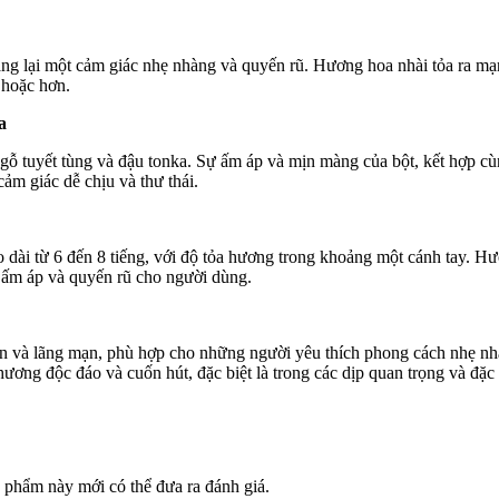
ang lại một cảm giác nhẹ nhàng và quyến rũ. Hương hoa nhài tỏa ra mạ
 hoặc hơn.
a
 gỗ tuyết tùng và đậu tonka. Sự ấm áp và mịn màng của bột, kết hợp cù
cảm giác dễ chịu và thư thái.
dài từ 6 đến 8 tiếng, với độ tỏa hương trong khoảng một cánh tay. H
sự ấm áp và quyến rũ cho người dùng.
ển và lãng mạn, phù hợp cho những người yêu thích phong cách nhẹ nh
ơng độc đáo và cuốn hút, đặc biệt là trong các dịp quan trọng và đặc 
phẩm này mới có thể đưa ra đánh giá.