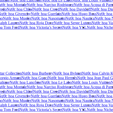
alique
Nước hoa Lancôme
Nước hoa Le Labo
Nước hoa Louis Vuitton
N
ước hoa Montale
Nước hoa Narciso Rodriguez
Nước hoa Acqua di Par
redo
Nước hoa Chloé
Nước hoa Creed
Nước hoa Davidoff
Nước hoa Die
Nước hoa Givenchy
Nước hoa Guerlain
Nước hoa Hugo Boss
Nước hoa
no
Nước hoa Mugler
Nước hoa Nasomatto
Nước hoa Nautica
Nước hoa 
alph Lauren
Nước hoa Roja Dove
Nước hoa Serge Lutens
Nước hoa Val
oa Tom Ford
Nước hoa Victoria’s Secret
Nước hoa YSL
Nước hoa Nich
tar Collection
Nước hoa Burberry
Nước hoa Bvlgari
Nước hoa Calvin K
orgio Armani
Nước hoa Gucci
Nước hoa Hermès
Nước hoa Jean Paul Ga
alique
Nước hoa Lancôme
Nước hoa Le Labo
Nước hoa Louis Vuitton
N
ước hoa Montale
Nước hoa Narciso Rodriguez
Nước hoa Acqua di Par
redo
Nước hoa Chloé
Nước hoa Creed
Nước hoa Davidoff
Nước hoa Die
Nước hoa Givenchy
Nước hoa Guerlain
Nước hoa Hugo Boss
Nước hoa
no
Nước hoa Mugler
Nước hoa Nasomatto
Nước hoa Nautica
Nước hoa 
alph Lauren
Nước hoa Roja Dove
Nước hoa Serge Lutens
Nước hoa Val
oa Tom Ford
Nước hoa Victoria’s Secret
Nước hoa YSL
Nước hoa Nich