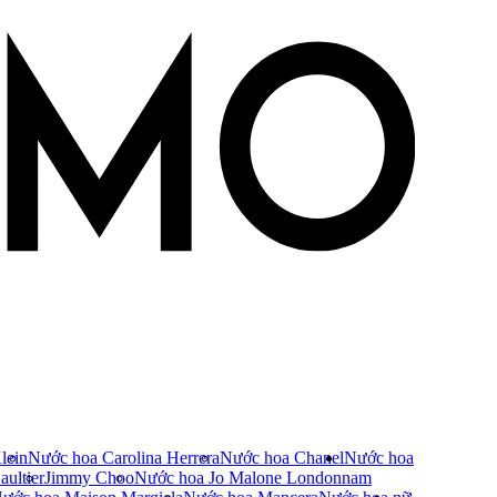
lein
Nước hoa Carolina Herrera
Nước hoa Chanel
Nước hoa
ultier
Jimmy Choo
Nước hoa Jo Malone London
nam