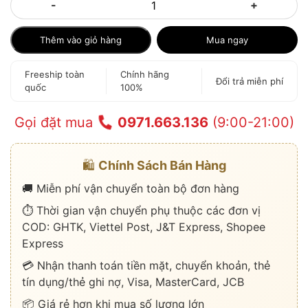
-
+
Thêm vào giỏ hàng
Mua ngay
Freeship toàn
Chính hãng
Đổi trả miễn phí
quốc
100%
Gọi đặt mua
0971.663.136
(9:00-21:00)
🛍️
Chính Sách Bán Hàng
🚚 Miễn phí vận chuyển toàn bộ đơn hàng
⏱️ Thời gian vận chuyển phụ thuộc các đơn vị
COD: GHTK, Viettel Post, J&T Express, Shopee
Express
💳 Nhận thanh toán tiền mặt, chuyển khoản, thẻ
tín dụng/thẻ ghi nợ, Visa, MasterCard, JCB
📦 Giá rẻ hơn khi mua số lượng lớn