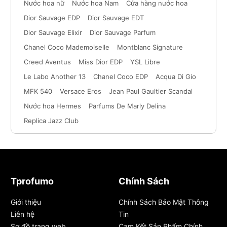
Nước hoa nữ
Nước hoa Nam
Cửa hàng nước hoa
Dior Sauvage EDP
Dior Sauvage EDT
Dior Sauvage Elixir
Dior Sauvage Parfum
Chanel Coco Mademoiselle
Montblanc Signature
Creed Aventus
Miss Dior EDP
YSL Libre
Le Labo Another 13
Chanel Coco EDP
Acqua Di Gio
MFK 540
Versace Eros
Jean Paul Gaultier Scandal
Nước hoa Hermes
Parfums De Marly Delina
Replica Jazz Club
Tprofumo
Chính Sách
Giới thiệu
Chính Sách Bảo Mật Thông
Liên hệ
Tin
Sơ đồ trang web
Cam Kết Sản Phẩm Chính