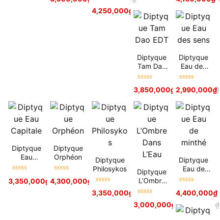
hạng
5
sao
hạng
5
sao
EDT
Được xếp
4,250,000
₫
5,800,000
₫
hạng
5
sao
Diptyque
Diptyque
Tam Dao
Eau des
EDT
sens
Được xếp
Được xếp
3,850,000
₫
2,990,000
4,800,000
₫
₫
hạng
5
sao
hạng
5
sao
Diptyque
Diptyque
Eau
Orphéon
Diptyque
Diptyque
Capitale
Philosykos
Eau de
Diptyque
Được xếp
Được xếp
minthé
L’Ombre
3,350,000
₫
4,300,000
3,650,000
₫
₫
4,600,000
₫
hạng
5
sao
hạng
5
sao
Được xếp
Được xếp
Dans L’Eau
3,350,000
₫
3,400,000
₫
4,400,000
₫
hạng
5
sao
hạng
5
sao
Được xếp
3,000,000
₫
3,450,000
₫
hạng
5
sao