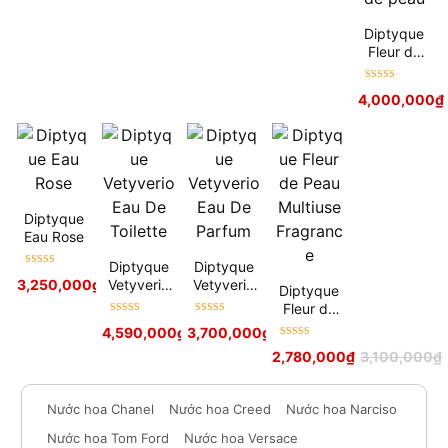
Diptyque
Fleur de
peau
Được xếp
4,000,000
₫
hạng
5
sao
Diptyque
Eau Rose
Diptyque
Diptyque
Được xếp
Vetyverio
Vetyverio
3,250,000
₫
3,550,000
₫
Diptyque
hạng
5
sao
Eau De
Eau De
Fleur de
Toilette
Parfum
Được xếp
Được xếp
Peau
4,590,000
₫
3,700,000
₫
hạng
5
sao
hạng
5
sao
Multiuse
Được xếp
2,780,000
₫
3,100,000
₫
Fragrance
hạng
5
sao
Nước hoa Chanel
Nước hoa Creed
Nước hoa Narciso
Nước hoa Tom Ford
Nước hoa Versace