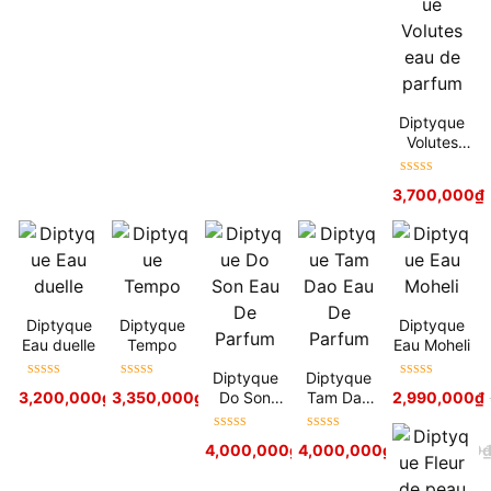
Diptyque
Volutes
eau de
parfum
Được xếp
3,700,000
₫
hạng
5
sao
Diptyque
Diptyque
Diptyque
Eau duelle
Tempo
Eau Moheli
Diptyque
Diptyque
Được xếp
Được xếp
Được xếp
Do Son
Tam Dao
3,200,000
₫
3,350,000
₫
3,850,000
₫
2,990,000
₫
hạng
5
sao
hạng
5
sao
hạng
5
sao
Eau De
Eau De
Parfum
Parfum
Được xếp
Được xếp
4,000,000
₫
4,000,000
5,000,000
₫
₫
5,000,000
hạng
5
sao
hạng
5
sao