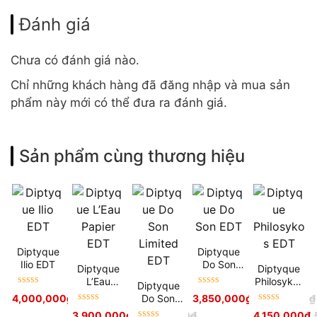
Đánh giá
Chưa có đánh giá nào.
Chỉ những khách hàng đã đăng nhập và mua sản
phẩm này mới có thể đưa ra đánh giá.
Sản phẩm cùng thương hiệu
Diptyque
Diptyque
Ilio EDT
Do Son
Diptyque
Diptyque
EDT
L’Eau
Philosykos
Diptyque
Được xếp
Được xếp
Papier EDT
EDT
Do Son
4,000,000
₫
5,900,000
₫
3,850,000
₫
4,900,000
₫
hạng
5
sao
hạng
5
sao
Được xếp
Được xếp
Limited
3,900,000
₫
5,000,000
₫
4,150,000
₫