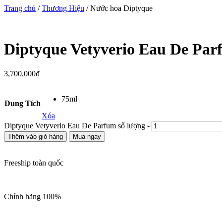
Trang chủ
/
Thương Hiệu
/ Nước hoa Diptyque
Diptyque Vetyverio Eau De Pa
3,700,000
₫
75ml
Dung Tích
Xóa
Diptyque Vetyverio Eau De Parfum số lượng
-
Thêm vào giỏ hàng
Mua ngay
Freeship toàn quốc
Chính hãng 100%