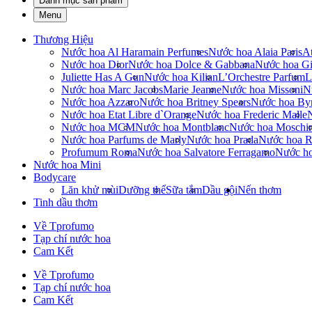
Danh mục sản phẩm
Menu
Thương Hiệu
Nước hoa Al Haramain Perfumes
Nước hoa Alaia Paris
At
Nước hoa Dior
Nước hoa Dolce & Gabbana
Nước hoa Gi
Juliette Has A Gun
Nước hoa Kilian
L’Orchestre Parfum
L
Nước hoa Marc Jacobs
Marie Jeanne
Nước hoa Missoni
N
Nước hoa Azzaro
Nước hoa Britney Spears
Nước hoa By
Nước hoa Etat Libre d`Orange
Nước hoa Frederic Malle
Nước hoa MCM
Nước hoa Montblanc
Nước hoa Moschi
Nước hoa Parfums de Marly
Nước hoa Prada
Nước hoa R
Profumum Roma
Nước hoa Salvatore Ferragamo
Nước h
Nước hoa Mini
Bodycare
Lăn khử mùi
Dưỡng thể
Sữa tắm
Dầu gội
Nến thơm
Tinh dầu thơm
Về Tprofumo
Tạp chí nước hoa
Cam Kết
Về Tprofumo
Tạp chí nước hoa
Cam Kết