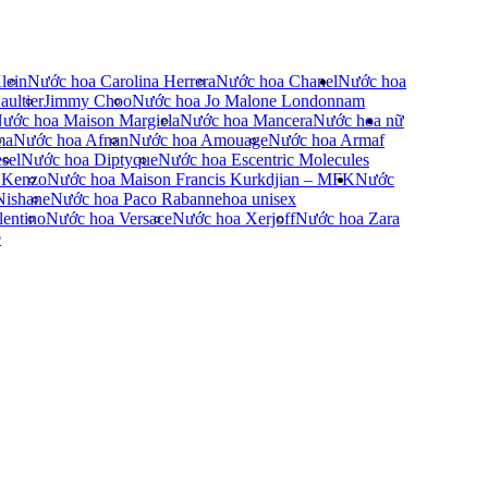
lein
Nước hoa Carolina Herrera
Nước hoa Chanel
Nước hoa
ultier
Jimmy Choo
Nước hoa Jo Malone London
nam
ước hoa Maison Margiela
Nước hoa Mancera
Nước hoa nữ
ma
Nước hoa Afnan
Nước hoa Amouage
Nước hoa Armaf
sel
Nước hoa Diptyque
Nước hoa Escentric Molecules
 Kenzo
Nước hoa Maison Francis Kurkdjian – MFK
Nước
Nishane
Nước hoa Paco Rabanne
hoa unisex
entino
Nước hoa Versace
Nước hoa Xerjoff
Nước hoa Zara
e