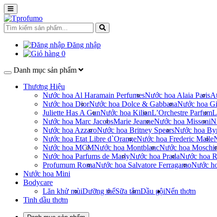
Đăng nhập
0
Danh mục sản phẩm
Thương Hiệu
Nước hoa Al Haramain Perfumes
Nước hoa Alaia Paris
At
Nước hoa Dior
Nước hoa Dolce & Gabbana
Nước hoa Gi
Juliette Has A Gun
Nước hoa Kilian
L’Orchestre Parfum
L
Nước hoa Marc Jacobs
Marie Jeanne
Nước hoa Missoni
N
Nước hoa Azzaro
Nước hoa Britney Spears
Nước hoa By
Nước hoa Etat Libre d`Orange
Nước hoa Frederic Malle
Nước hoa MCM
Nước hoa Montblanc
Nước hoa Moschi
Nước hoa Parfums de Marly
Nước hoa Prada
Nước hoa R
Profumum Roma
Nước hoa Salvatore Ferragamo
Nước h
Nước hoa Mini
Bodycare
Lăn khử mùi
Dưỡng thể
Sữa tắm
Dầu gội
Nến thơm
Tinh dầu thơm