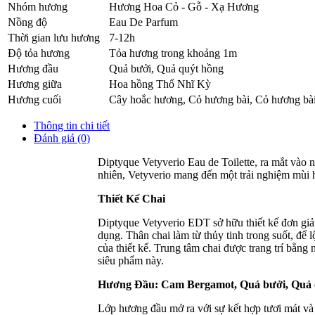
Nhóm hương
Hương Hoa Cỏ - Gỗ - Xạ Hương
Nồng độ
Eau De Parfum
Thời gian lưu hương
7-12h
Độ tỏa hương
Tỏa hương trong khoảng 1m
Hương đầu
Quả bưởi
,
Quả quýt hồng
Hương giữa
Hoa hồng Thổ Nhĩ Kỳ
Hương cuối
Cây hoắc hương
,
Cỏ hương bài
,
Cỏ hương bài
Thông tin chi tiết
Đánh giá (0)
Diptyque Vetyverio Eau de Toilette, ra mắt vào 
nhiên, Vetyverio mang đến một trải nghiệm mùi 
Thiết Kế Chai
Diptyque Vetyverio EDT sở hữu thiết kế đơn giản
dụng. Thân chai làm từ thủy tinh trong suốt, để
của thiết kế. Trung tâm chai được trang trí bằng
siêu phẩm này.
Hương Đầu: Cam Bergamot, Quả bưởi, Quả c
Lớp hương đầu mở ra với sự kết hợp tươi mát 