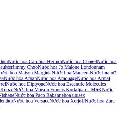
lein
Nước hoa Carolina Herrera
Nước hoa Chanel
Nước hoa
ultier
Jimmy Choo
Nước hoa Jo Malone London
nam
ước hoa Maison Margiela
Nước hoa Mancera
Nước hoa nữ
ma
Nước hoa Afnan
Nước hoa Amouage
Nước hoa Armaf
sel
Nước hoa Diptyque
Nước hoa Escentric Molecules
 Kenzo
Nước hoa Maison Francis Kurkdjian – MFK
Nước
Nishane
Nước hoa Paco Rabanne
hoa unisex
entino
Nước hoa Versace
Nước hoa Xerjoff
Nước hoa Zara
e