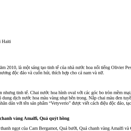
 Haiti
năm 2010, là một sáng tạo tinh tế của nhà nước hoa nổi tiếng Olivier P
hương độc đáo và cuốn hút, thích hợp cho cả nam và nữ.
 nhưng tinh tế. Chai nước hoa hình oval với các góc bo tròn mềm mại,
 lộ dung dịch nước hoa màu vàng nhạt bên trong. Nắp chai màu đen tuyền
 nhãn dán với tên sản phẩm “Vetyverio” được viết cách điệu độc đáo, tạ
hanh vàng Amalfi, Quả quýt hồng
và thanh ngọt của Cam Bergamot, Quả bưởi, Quả chanh vàng Amalfi và