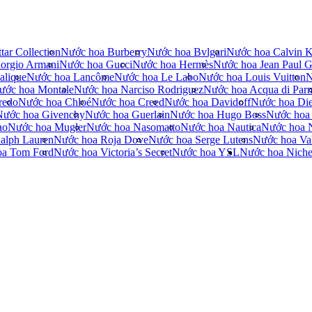
tar Collection
Nước hoa Burberry
Nước hoa Bvlgari
Nước hoa Calvin K
orgio Armani
Nước hoa Gucci
Nước hoa Hermès
Nước hoa Jean Paul Ga
alique
Nước hoa Lancôme
Nước hoa Le Labo
Nước hoa Louis Vuitton
N
ước hoa Montale
Nước hoa Narciso Rodriguez
Nước hoa Acqua di Par
redo
Nước hoa Chloé
Nước hoa Creed
Nước hoa Davidoff
Nước hoa Die
Nước hoa Givenchy
Nước hoa Guerlain
Nước hoa Hugo Boss
Nước hoa
no
Nước hoa Mugler
Nước hoa Nasomatto
Nước hoa Nautica
Nước hoa 
alph Lauren
Nước hoa Roja Dove
Nước hoa Serge Lutens
Nước hoa Val
oa Tom Ford
Nước hoa Victoria’s Secret
Nước hoa YSL
Nước hoa Nich