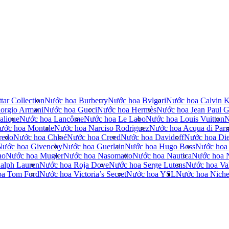
tar Collection
Nước hoa Burberry
Nước hoa Bvlgari
Nước hoa Calvin K
orgio Armani
Nước hoa Gucci
Nước hoa Hermès
Nước hoa Jean Paul Ga
alique
Nước hoa Lancôme
Nước hoa Le Labo
Nước hoa Louis Vuitton
N
ước hoa Montale
Nước hoa Narciso Rodriguez
Nước hoa Acqua di Par
redo
Nước hoa Chloé
Nước hoa Creed
Nước hoa Davidoff
Nước hoa Die
Nước hoa Givenchy
Nước hoa Guerlain
Nước hoa Hugo Boss
Nước hoa
no
Nước hoa Mugler
Nước hoa Nasomatto
Nước hoa Nautica
Nước hoa 
alph Lauren
Nước hoa Roja Dove
Nước hoa Serge Lutens
Nước hoa Val
oa Tom Ford
Nước hoa Victoria’s Secret
Nước hoa YSL
Nước hoa Nich