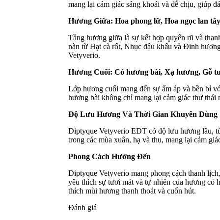
mang lại cảm giác sảng khoái và dễ chịu, giúp đ
Hương Giữa: Hoa phong lữ, Hoa ngọc lan tây
Tầng hương giữa là sự kết hợp quyến rũ và than
nàn từ Hạt cà rốt, Nhục đậu khấu và Đinh hương
Vetyverio.
Hương Cuối: Cỏ hương bài, Xạ hương, Gỗ tuy
Lớp hương cuối mang đến sự ấm áp và bền bỉ vớ
hương bài không chỉ mang lại cảm giác thư thái 
Độ Lưu Hương Và Thời Gian Khuyên Dùng
Diptyque Vetyverio EDT có độ lưu hương lâu, từ
trong các mùa xuân, hạ và thu, mang lại cảm giác
Phong Cách Hướng Đến
Diptyque Vetyverio mang phong cách thanh lịch, 
yêu thích sự tươi mát và tự nhiên của hương cỏ h
thích mùi hương thanh thoát và cuốn hút.
Đánh giá