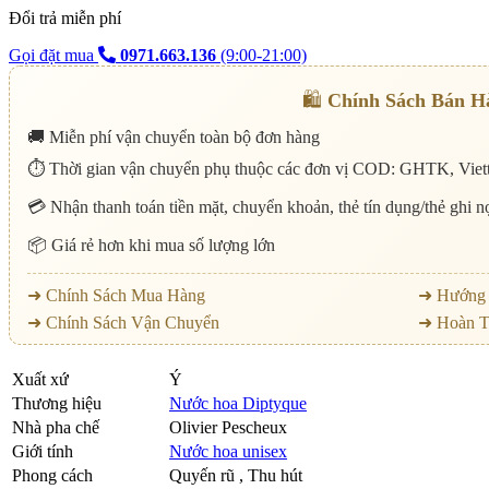
Đổi trả miễn phí
Gọi đặt mua
0971.663.136
(9:00-21:00)
🛍️
Chính Sách Bán H
🚚 Miễn phí vận chuyển toàn bộ đơn hàng
⏱️ Thời gian vận chuyển phụ thuộc các đơn vị COD: GHTK, Viett
💳 Nhận thanh toán tiền mặt, chuyển khoản, thẻ tín dụng/thẻ ghi 
📦 Giá rẻ hơn khi mua số lượng lớn
➜ Chính Sách Mua Hàng
➜ Hướng 
➜ Chính Sách Vận Chuyển
➜ Hoàn T
Xuất xứ
Ý
Thương hiệu
Nước hoa Diptyque
Nhà pha chế
Olivier Pescheux
Giới tính
Nước hoa unisex
Phong cách
Quyến rũ , Thu hút