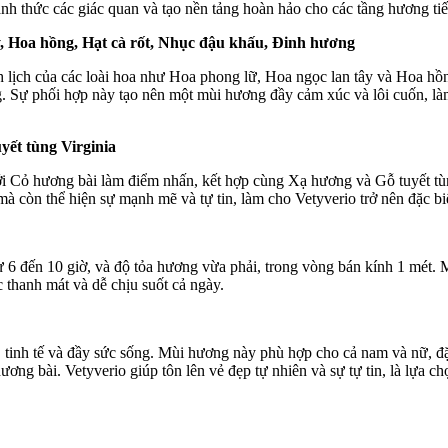
ánh thức các giác quan và tạo nền tảng hoàn hảo cho các tầng hương tiế
, Hoa hồng, Hạt cà rốt, Nhục đậu khấu, Đinh hương
h lịch của các loài hoa như Hoa phong lữ, Hoa ngọc lan tây và Hoa h
. Sự phối hợp này tạo nên một mùi hương đầy cảm xúc và lôi cuốn, là
ết tùng Virginia
i Cỏ hương bài làm điểm nhấn, kết hợp cùng Xạ hương và Gỗ tuyết tù
mà còn thể hiện sự mạnh mẽ và tự tin, làm cho Vetyverio trở nên đặc bi
 6 đến 10 giờ, và độ tỏa hương vừa phải, trong vòng bán kính 1 mét.
 thanh mát và dễ chịu suốt cả ngày.
tinh tế và đầy sức sống. Mùi hương này phù hợp cho cả nam và nữ, đặc
ương bài. Vetyverio giúp tôn lên vẻ đẹp tự nhiên và sự tự tin, là lựa