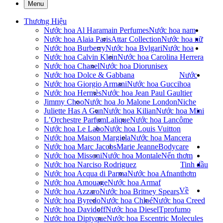
Menu
Thương Hiệu
Nước hoa Al Haramain Perfumes
Nước hoa nam
Nước hoa Alaia Paris
Attar Collection
Nước hoa nữ
Nước hoa Burberry
Nước hoa Bvlgari
Nước hoa
Nước hoa Calvin Klein
Nước hoa Carolina Herrera
Nước hoa Chanel
Nước hoa Dior
unisex
Nước hoa Dolce & Gabbana
Nước
Nước hoa Giorgio Armani
Nước hoa Gucci
hoa
Nước hoa Hermès
Nước hoa Jean Paul Gaultier
Jimmy Choo
Nước hoa Jo Malone London
Niche
Juliette Has A Gun
Nước hoa Kilian
Nước hoa Mini
L’Orchestre Parfum
Lalique
Nước hoa Lancôme
Nước hoa Le Labo
Nước hoa Louis Vuitton
Nước hoa Maison Margiela
Nước hoa Mancera
Nước hoa Marc Jacobs
Marie Jeanne
Bodycare
Nước hoa Missoni
Nước hoa Montale
Nến thơm
Nước hoa Narciso Rodriguez
Tinh dầu
Nước hoa Acqua di Parma
Nước hoa Afnan
thơm
Nước hoa Amouage
Nước hoa Armaf
Về
Nước hoa Azzaro
Nước hoa Britney Spears
Nước hoa Byredo
Nước hoa Chloé
Nước hoa Creed
Nước hoa Davidoff
Nước hoa Diesel
Tprofumo
Nước hoa Diptyque
Nước hoa Escentric Molecules