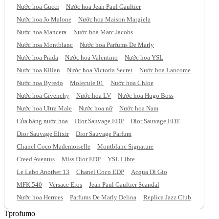
Nước hoa Gucci
Nước hoa Jean Paul Gaultier
Nước hoa Jo Malone
Nước hoa Maison Margiela
Nước hoa Mancera
Nước hoa Marc Jacobs
Nước hoa Montblanc
Nước hoa Parfums De Marly
Nước hoa Prada
Nước hoa Valentino
Nước hoa YSL
Nước hoa Kilian
Nước hoa Victoria Secret
Nước hoa Lancome
Nước hoa Byredo
Molecule 01
Nước hoa Chloe
Nước hoa Givenchy
Nước hoa LV
Nước hoa Hugo Boss
Nước hoa Ultra Male
Nước hoa nữ
Nước hoa Nam
Cửa hàng nước hoa
Dior Sauvage EDP
Dior Sauvage EDT
Dior Sauvage Elixir
Dior Sauvage Parfum
Chanel Coco Mademoiselle
Montblanc Signature
Creed Aventus
Miss Dior EDP
YSL Libre
Le Labo Another 13
Chanel Coco EDP
Acqua Di Gio
MFK 540
Versace Eros
Jean Paul Gaultier Scandal
Nước hoa Hermes
Parfums De Marly Delina
Replica Jazz Club
Tprofumo