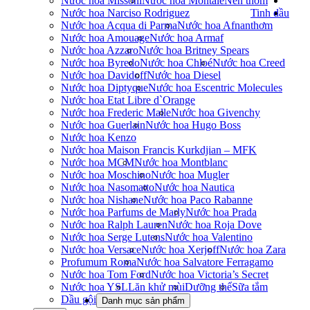
Nước hoa Missoni
Nước hoa Montale
Nến thơm
Nước hoa Narciso Rodriguez
Tinh dầu
Nước hoa Acqua di Parma
Nước hoa Afnan
thơm
Nước hoa Amouage
Nước hoa Armaf
Nước hoa Azzaro
Nước hoa Britney Spears
Nước hoa Byredo
Nước hoa Chloé
Nước hoa Creed
Nước hoa Davidoff
Nước hoa Diesel
Nước hoa Diptyque
Nước hoa Escentric Molecules
Nước hoa Etat Libre d`Orange
Nước hoa Frederic Malle
Nước hoa Givenchy
Nước hoa Guerlain
Nước hoa Hugo Boss
Nước hoa Kenzo
Nước hoa Maison Francis Kurkdjian – MFK
Nước hoa MCM
Nước hoa Montblanc
Nước hoa Moschino
Nước hoa Mugler
Nước hoa Nasomatto
Nước hoa Nautica
Nước hoa Nishane
Nước hoa Paco Rabanne
Nước hoa Parfums de Marly
Nước hoa Prada
Nước hoa Ralph Lauren
Nước hoa Roja Dove
Nước hoa Serge Lutens
Nước hoa Valentino
Nước hoa Versace
Nước hoa Xerjoff
Nước hoa Zara
Profumum Roma
Nước hoa Salvatore Ferragamo
Nước hoa Tom Ford
Nước hoa Victoria’s Secret
Nước hoa YSL
Lăn khử mùi
Dưỡng thể
Sữa tắm
Dầu gội
Danh mục sản phẩm