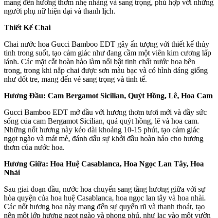
mang đến hương thơm nhẹ nhàng và sang trọng, phù hợp với những
người phụ nữ hiện đại và thanh lịch.
Thiết Kế Chai
Chai nước hoa Gucci Bamboo EDT gây ấn tượng với thiết kế thủy
tinh trong suốt, tạo cảm giác như đang cầm một viên kim cương lấp
lánh. Các mặt cắt hoàn hảo làm nổi bật tinh chất nước hoa bên
trong, trong khi nắp chai được sơn màu bạc và có hình dáng giống
như đốt tre, mang đến vẻ sang trọng và tinh tế.
Hương Đầu: Cam Bergamot Sicilian, Quýt Hồng, Lê, Hoa Cam
Gucci Bamboo EDT mở đầu với hương thơm tươi mới và đầy sức
sống của cam Bergamot Sicilian, quả quýt hồng, lê và hoa cam.
Những nốt hương này kéo dài khoảng 10-15 phút, tạo cảm giác
ngọt ngào và mát mẻ, đánh dấu sự khởi đầu hoàn hảo cho hương
thơm của nước hoa.
Hương Giữa: Hoa Huệ Casablanca, Hoa Ngọc Lan Tây, Hoa
Nhài
Sau giai đoạn đầu, nước hoa chuyển sang tầng hương giữa với sự
hòa quyện của hoa huệ Casablanca, hoa ngọc lan tây và hoa nhài.
Các nốt hương hoa này mang đến sự quyến rũ và thanh thoát, tạo
nên một lớp hương ngọt ngào và phong phú, như lạc vào một vườn