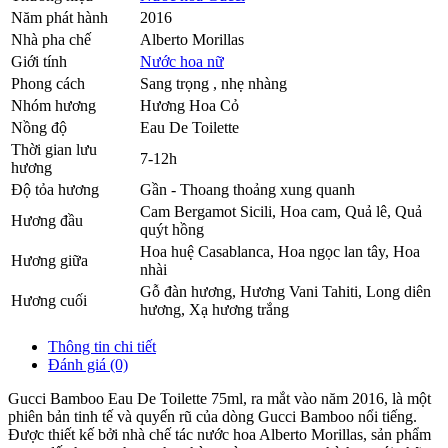
Năm phát hành
2016
Nhà pha chế
Alberto Morillas
Giới tính
Nước hoa nữ
Phong cách
Sang trọng , nhẹ nhàng
Nhóm hương
Hương Hoa Cỏ
Nồng độ
Eau De Toilette
Thời gian lưu
7-12h
hương
Độ tỏa hương
Gần - Thoang thoảng xung quanh
Cam Bergamot Sicili
,
Hoa cam
,
Quả lê
,
Quả
Hương đầu
quýt hồng
Hoa huệ Casablanca
,
Hoa ngọc lan tây
,
Hoa
Hương giữa
nhài
Gỗ đàn hương
,
Hương Vani Tahiti
,
Long diên
Hương cuối
hương
,
Xạ hương trắng
Thông tin chi tiết
Đánh giá (0)
Gucci Bamboo Eau De Toilette 75ml, ra mắt vào năm 2016, là một
phiên bản tinh tế và quyến rũ của dòng Gucci Bamboo nổi tiếng.
Được thiết kế bởi nhà chế tác nước hoa Alberto Morillas, sản phẩm