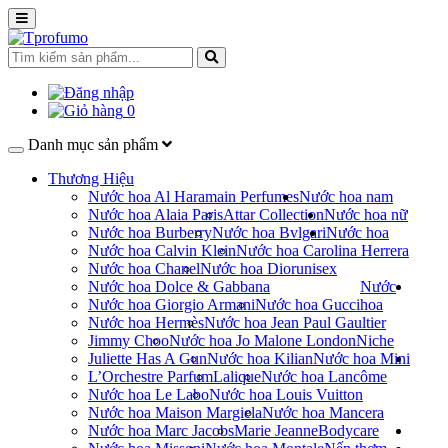
0
Danh mục sản phẩm
Thương Hiệu
Nước hoa Al Haramain Perfumes
Nước hoa nam
Nước hoa Alaia Paris
Attar Collection
Nước hoa nữ
Nước hoa Burberry
Nước hoa Bvlgari
Nước hoa
Nước hoa Calvin Klein
Nước hoa Carolina Herrera
Nước hoa Chanel
Nước hoa Dior
unisex
Nước hoa Dolce & Gabbana
Nước
Nước hoa Giorgio Armani
Nước hoa Gucci
hoa
Nước hoa Hermès
Nước hoa Jean Paul Gaultier
Jimmy Choo
Nước hoa Jo Malone London
Niche
Juliette Has A Gun
Nước hoa Kilian
Nước hoa Mini
L’Orchestre Parfum
Lalique
Nước hoa Lancôme
Nước hoa Le Labo
Nước hoa Louis Vuitton
Nước hoa Maison Margiela
Nước hoa Mancera
Nước hoa Marc Jacobs
Marie Jeanne
Bodycare