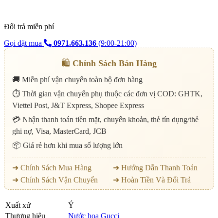
Đổi trả miễn phí
Gọi đặt mua
0971.663.136
(9:00-21:00)
🛍️
Chính Sách Bán Hàng
🚚 Miễn phí vận chuyển toàn bộ đơn hàng
⏱️ Thời gian vận chuyển phụ thuộc các đơn vị COD: GHTK,
Viettel Post, J&T Express, Shopee Express
💳 Nhận thanh toán tiền mặt, chuyển khoản, thẻ tín dụng/thẻ
ghi nợ, Visa, MasterCard, JCB
📦 Giá rẻ hơn khi mua số lượng lớn
➜ Chính Sách Mua Hàng
➜ Hướng Dẫn Thanh Toán
➜ Chính Sách Vận Chuyển
➜ Hoàn Tiền Và Đổi Trả
Xuất xứ
Ý
Thương hiệu
Nước hoa Gucci