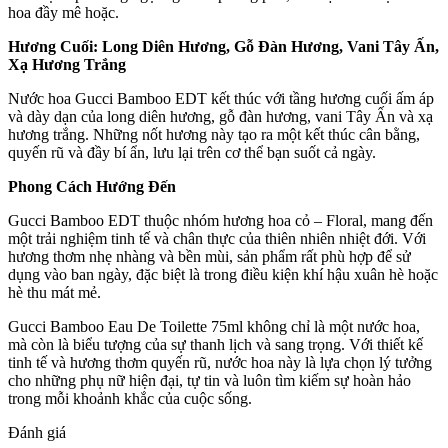
hoa đầy mê hoặc.
Hương Cuối: Long Diên Hương, Gỗ Đàn Hương, Vani Tây Ấn,
Xạ Hương Trắng
Nước hoa Gucci Bamboo EDT kết thúc với tầng hương cuối ấm áp
và dày dạn của long diên hương, gỗ đàn hương, vani Tây Ấn và xạ
hương trắng. Những nốt hương này tạo ra một kết thúc cân bằng,
quyến rũ và đầy bí ẩn, lưu lại trên cơ thể bạn suốt cả ngày.
Phong Cách Hướng Đến
Gucci Bamboo EDT thuộc nhóm hương hoa cỏ – Floral, mang đến
một trải nghiệm tinh tế và chân thực của thiên nhiên nhiệt đới. Với
hương thơm nhẹ nhàng và bền mùi, sản phẩm rất phù hợp để sử
dụng vào ban ngày, đặc biệt là trong điều kiện khí hậu xuân hè hoặc
hè thu mát mẻ.
Gucci Bamboo Eau De Toilette 75ml không chỉ là một nước hoa,
mà còn là biểu tượng của sự thanh lịch và sang trọng. Với thiết kế
tinh tế và hương thơm quyến rũ, nước hoa này là lựa chọn lý tưởng
cho những phụ nữ hiện đại, tự tin và luôn tìm kiếm sự hoàn hảo
trong mỗi khoảnh khắc của cuộc sống.
Đánh giá