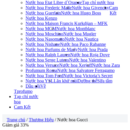
Nước hoa Etat Libre d`Orange
Tạp chí nước hoa
Nước hoa Frederic Malle
Nước hoa Givenchy
Cam
Nước hoa Guerlain
Nước hoa Hugo Boss
Kết
Nước hoa Kenzo
Nước hoa Maison Francis Kurkdjian – MFK
Nước hoa MCM
Nước hoa Montblanc
Nước hoa Moschino
Nước hoa Mugler
Nước hoa Nasomatto
Nước hoa Nautica
Nước hoa Nishane
Nước hoa Paco Rabanne
Nước hoa Parfums de Marly
Nước hoa Prada
Nước hoa Ralph Lauren
Nước hoa Roja Dove
Nước hoa Serge Lutens
Nước hoa Valentino
Nước hoa Versace
Nước hoa Xerjoff
Nước hoa Zara
Profumum Roma
Nước hoa Salvatore Ferragamo
Nước hoa Tom Ford
Nước hoa Victoria’s Secret
Nước hoa YSL
Lăn khử mùi
Dưỡng thể
Sữa tắm
Dầu gội
Về
Tprofumo
Tạp chí nước
hoa
Cam Kết
Trang chủ
/
Thương Hiệu
/ Nước hoa Gucci
Giảm giá 33%