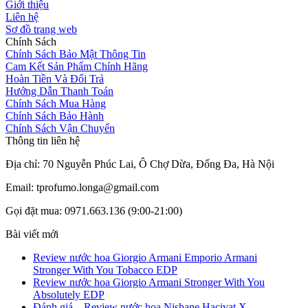
Giới thiệu
Liên hệ
Sơ đồ trang web
Chính Sách
Chính Sách Bảo Mật Thông Tin
Cam Kết Sản Phẩm Chính Hãng
Hoàn Tiền Và Đổi Trả
Hướng Dẫn Thanh Toán
Chính Sách Mua Hàng
Chính Sách Bảo Hành
Chính Sách Vận Chuyển
Thông tin liên hệ
Địa chỉ: 70 Nguyễn Phúc Lai, Ô Chợ Dừa, Đống Đa, Hà Nội
Email: tprofumo.longa@gmail.com
Gọi đặt mua: 0971.663.136 (9:00-21:00)
Bài viết mới
Review nước hoa Giorgio Armani Emporio Armani
Stronger With You Tobacco EDP
Review nước hoa Giorgio Armani Stronger With You
Absolutely EDP
Đánh giá – Review nước hoa Nishane Hacivat X