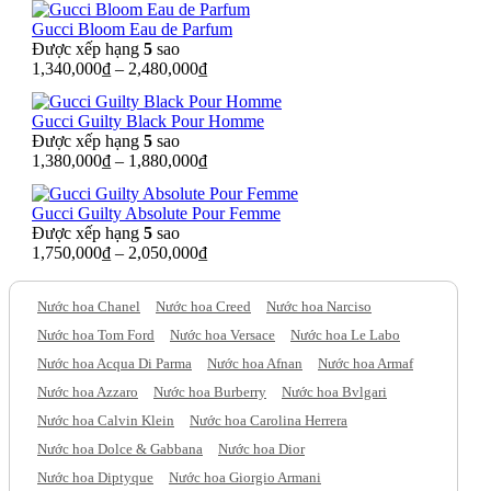
Gucci Bloom Eau de Parfum
Được xếp hạng
5
sao
1,340,000
₫
–
2,480,000
₫
Gucci Guilty Black Pour Homme
Được xếp hạng
5
sao
1,380,000
₫
–
1,880,000
₫
Gucci Guilty Absolute Pour Femme
Được xếp hạng
5
sao
1,750,000
₫
–
2,050,000
₫
Nước hoa Chanel
Nước hoa Creed
Nước hoa Narciso
Nước hoa Tom Ford
Nước hoa Versace
Nước hoa Le Labo
Nước hoa Acqua Di Parma
Nước hoa Afnan
Nước hoa Armaf
Nước hoa Azzaro
Nước hoa Burberry
Nước hoa Bvlgari
Nước hoa Calvin Klein
Nước hoa Carolina Herrera
Nước hoa Dolce & Gabbana
Nước hoa Dior
Nước hoa Diptyque
Nước hoa Giorgio Armani