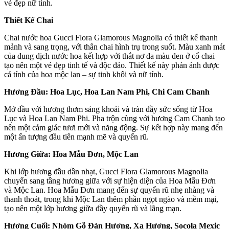
vẻ đẹp nữ tính.
Thiết Kế Chai
Chai nước hoa Gucci Flora Glamorous Magnolia có thiết kế thanh
mảnh và sang trọng, với thân chai hình trụ trong suốt. Màu xanh mát
của dung dịch nước hoa kết hợp với thắt nơ da màu đen ở cổ chai
tạo nên một vẻ đẹp tinh tế và độc đáo. Thiết kế này phản ánh được
cá tính của hoa mộc lan – sự tinh khôi và nữ tính.
Hương Đầu: Hoa Lục, Hoa Lan Nam Phi, Chi Cam Chanh
Mở đầu với hương thơm sảng khoái và tràn đầy sức sống từ Hoa
Lục và Hoa Lan Nam Phi. Pha trộn cùng với hương Cam Chanh tạo
nên một cảm giác tươi mới và năng động. Sự kết hợp này mang đến
một ấn tượng đầu tiên mạnh mẽ và quyến rũ.
Hương Giữa: Hoa Mẫu Đơn, Mộc Lan
Khi lớp hương đầu dần nhạt, Gucci Flora Glamorous Magnolia
chuyển sang tầng hương giữa với sự hiện diện của Hoa Mẫu Đơn
và Mộc Lan. Hoa Mẫu Đơn mang đến sự quyến rũ nhẹ nhàng và
thanh thoát, trong khi Mộc Lan thêm phần ngọt ngào và mềm mại,
tạo nên một lớp hương giữa đầy quyến rũ và lãng mạn.
Hương Cuối: Nhóm Gỗ Đàn Hương, Xạ Hương, Socola Mexic