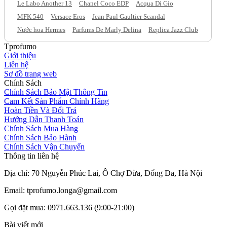
Le Labo Another 13
Chanel Coco EDP
Acqua Di Gio
MFK 540
Versace Eros
Jean Paul Gaultier Scandal
Nước hoa Hermes
Parfums De Marly Delina
Replica Jazz Club
Tprofumo
Giới thiệu
Liên hệ
Sơ đồ trang web
Chính Sách
Chính Sách Bảo Mật Thông Tin
Cam Kết Sản Phẩm Chính Hãng
Hoàn Tiền Và Đổi Trả
Hướng Dẫn Thanh Toán
Chính Sách Mua Hàng
Chính Sách Bảo Hành
Chính Sách Vận Chuyển
Thông tin liên hệ
Địa chỉ: 70 Nguyễn Phúc Lai, Ô Chợ Dừa, Đống Đa, Hà Nội
Email: tprofumo.longa@gmail.com
Gọi đặt mua: 0971.663.136 (9:00-21:00)
Bài viết mới