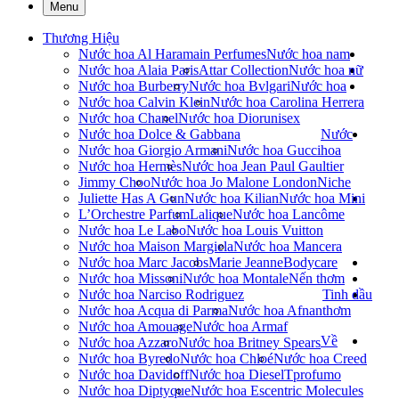
Menu
Thương Hiệu
Nước hoa Al Haramain Perfumes
Nước hoa nam
Nước hoa Alaia Paris
Attar Collection
Nước hoa nữ
Nước hoa Burberry
Nước hoa Bvlgari
Nước hoa
Nước hoa Calvin Klein
Nước hoa Carolina Herrera
Nước hoa Chanel
Nước hoa Dior
unisex
Nước hoa Dolce & Gabbana
Nước
Nước hoa Giorgio Armani
Nước hoa Gucci
hoa
Nước hoa Hermès
Nước hoa Jean Paul Gaultier
Jimmy Choo
Nước hoa Jo Malone London
Niche
Juliette Has A Gun
Nước hoa Kilian
Nước hoa Mini
L’Orchestre Parfum
Lalique
Nước hoa Lancôme
Nước hoa Le Labo
Nước hoa Louis Vuitton
Nước hoa Maison Margiela
Nước hoa Mancera
Nước hoa Marc Jacobs
Marie Jeanne
Bodycare
Nước hoa Missoni
Nước hoa Montale
Nến thơm
Nước hoa Narciso Rodriguez
Tinh dầu
Nước hoa Acqua di Parma
Nước hoa Afnan
thơm
Nước hoa Amouage
Nước hoa Armaf
Về
Nước hoa Azzaro
Nước hoa Britney Spears
Nước hoa Byredo
Nước hoa Chloé
Nước hoa Creed
Nước hoa Davidoff
Nước hoa Diesel
Tprofumo
Nước hoa Diptyque
Nước hoa Escentric Molecules