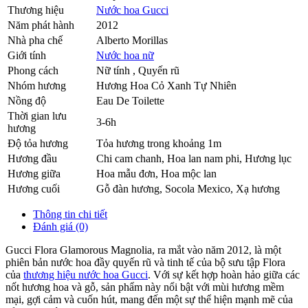
Thương hiệu
Nước hoa Gucci
Năm phát hành
2012
Nhà pha chế
Alberto Morillas
Giới tính
Nước hoa nữ
Phong cách
Nữ tính , Quyến rũ
Nhóm hương
Hương Hoa Cỏ Xanh Tự Nhiên
Nồng độ
Eau De Toilette
Thời gian lưu
3-6h
hương
Độ tỏa hương
Tỏa hương trong khoảng 1m
Hương đầu
Chi cam chanh
,
Hoa lan nam phi
,
Hương lục
Hương giữa
Hoa mẫu đơn
,
Hoa mộc lan
Hương cuối
Gỗ đàn hương
,
Socola Mexico
,
Xạ hương
Thông tin chi tiết
Đánh giá (0)
Gucci Flora Glamorous Magnolia, ra mắt vào năm 2012, là một
phiên bản nước hoa đầy quyến rũ và tinh tế của bộ sưu tập Flora
của
thương hiệu nước hoa Gucci
. Với sự kết hợp hoàn hảo giữa các
nốt hương hoa và gỗ, sản phẩm này nổi bật với mùi hương mềm
mại, gợi cảm và cuốn hút, mang đến một sự thể hiện mạnh mẽ của