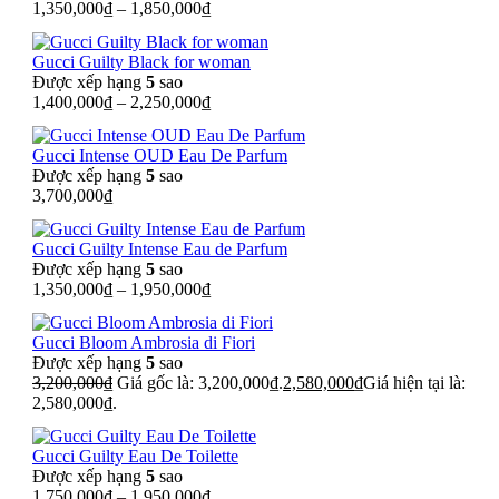
1,350,000
₫
–
1,850,000
₫
Gucci Guilty Black for woman
Được xếp hạng
5
sao
1,400,000
₫
–
2,250,000
₫
Gucci Intense OUD Eau De Parfum
Được xếp hạng
5
sao
3,700,000
₫
Gucci Guilty Intense Eau de Parfum
Được xếp hạng
5
sao
1,350,000
₫
–
1,950,000
₫
Gucci Bloom Ambrosia di Fiori
Được xếp hạng
5
sao
3,200,000
₫
Giá gốc là: 3,200,000₫.
2,580,000
₫
Giá hiện tại là:
2,580,000₫.
Gucci Guilty Eau De Toilette
Được xếp hạng
5
sao
1,750,000
₫
–
1,950,000
₫