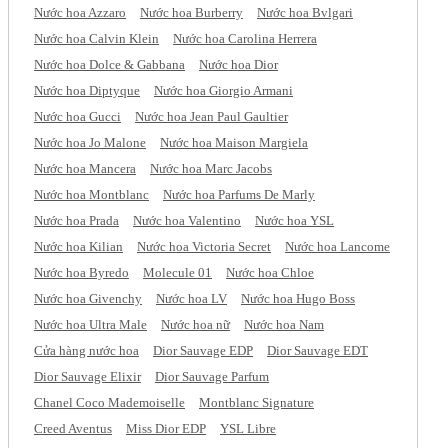
Nước hoa Azzaro
Nước hoa Burberry
Nước hoa Bvlgari
Nước hoa Calvin Klein
Nước hoa Carolina Herrera
Nước hoa Dolce & Gabbana
Nước hoa Dior
Nước hoa Diptyque
Nước hoa Giorgio Armani
Nước hoa Gucci
Nước hoa Jean Paul Gaultier
Nước hoa Jo Malone
Nước hoa Maison Margiela
Nước hoa Mancera
Nước hoa Marc Jacobs
Nước hoa Montblanc
Nước hoa Parfums De Marly
Nước hoa Prada
Nước hoa Valentino
Nước hoa YSL
Nước hoa Kilian
Nước hoa Victoria Secret
Nước hoa Lancome
Nước hoa Byredo
Molecule 01
Nước hoa Chloe
Nước hoa Givenchy
Nước hoa LV
Nước hoa Hugo Boss
Nước hoa Ultra Male
Nước hoa nữ
Nước hoa Nam
Cửa hàng nước hoa
Dior Sauvage EDP
Dior Sauvage EDT
Dior Sauvage Elixir
Dior Sauvage Parfum
Chanel Coco Mademoiselle
Montblanc Signature
Creed Aventus
Miss Dior EDP
YSL Libre