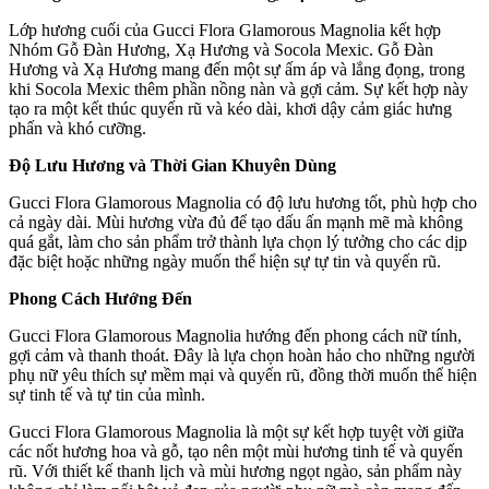
Lớp hương cuối của Gucci Flora Glamorous Magnolia kết hợp
Nhóm Gỗ Đàn Hương, Xạ Hương và Socola Mexic. Gỗ Đàn
Hương và Xạ Hương mang đến một sự ấm áp và lắng đọng, trong
khi Socola Mexic thêm phần nồng nàn và gợi cảm. Sự kết hợp này
tạo ra một kết thúc quyến rũ và kéo dài, khơi dậy cảm giác hưng
phấn và khó cưỡng.
Độ Lưu Hương và Thời Gian Khuyên Dùng
Gucci Flora Glamorous Magnolia có độ lưu hương tốt, phù hợp cho
cả ngày dài. Mùi hương vừa đủ để tạo dấu ấn mạnh mẽ mà không
quá gắt, làm cho sản phẩm trở thành lựa chọn lý tưởng cho các dịp
đặc biệt hoặc những ngày muốn thể hiện sự tự tin và quyến rũ.
Phong Cách Hướng Đến
Gucci Flora Glamorous Magnolia hướng đến phong cách nữ tính,
gợi cảm và thanh thoát. Đây là lựa chọn hoàn hảo cho những người
phụ nữ yêu thích sự mềm mại và quyến rũ, đồng thời muốn thể hiện
sự tinh tế và tự tin của mình.
Gucci Flora Glamorous Magnolia là một sự kết hợp tuyệt vời giữa
các nốt hương hoa và gỗ, tạo nên một mùi hương tinh tế và quyến
rũ. Với thiết kế thanh lịch và mùi hương ngọt ngào, sản phẩm này