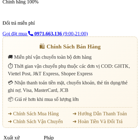
Chính hãng 100%
Đổi trả miễn phí
Gọi đặt mua
0971.663.136
(9:00-21:00)
🛍️
Chính Sách Bán Hàng
🚚 Miễn phí vận chuyển toàn bộ đơn hàng
⏱️ Thời gian vận chuyển phụ thuộc các đơn vị COD: GHTK,
Viettel Post, J&T Express, Shopee Express
💳 Nhận thanh toán tiền mặt, chuyển khoản, thẻ tín dụng/thẻ
ghi nợ, Visa, MasterCard, JCB
📦 Giá rẻ hơn khi mua số lượng lớn
➜ Chính Sách Mua Hàng
➜ Hướng Dẫn Thanh Toán
➜ Chính Sách Vận Chuyển
➜ Hoàn Tiền Và Đổi Trả
Xuất xứ
Pháp