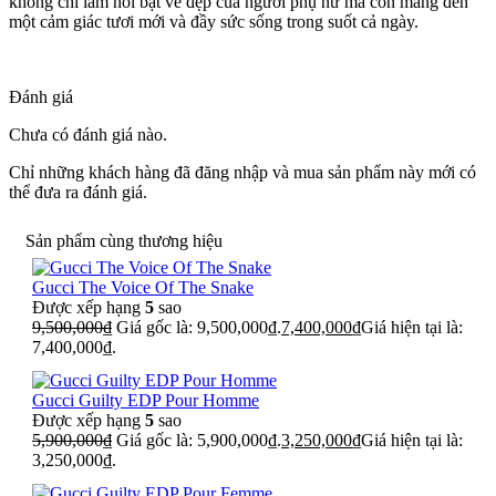
không chỉ làm nổi bật vẻ đẹp của người phụ nữ mà còn mang đến
một cảm giác tươi mới và đầy sức sống trong suốt cả ngày.
Đánh giá
Chưa có đánh giá nào.
Chỉ những khách hàng đã đăng nhập và mua sản phẩm này mới có
thể đưa ra đánh giá.
Sản phẩm cùng thương hiệu
Gucci The Voice Of The Snake
Được xếp hạng
5
sao
9,500,000
₫
Giá gốc là: 9,500,000₫.
7,400,000
₫
Giá hiện tại là:
7,400,000₫.
Gucci Guilty EDP Pour Homme
Được xếp hạng
5
sao
5,900,000
₫
Giá gốc là: 5,900,000₫.
3,250,000
₫
Giá hiện tại là:
3,250,000₫.