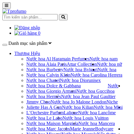
0
Danh mục sản phẩm
Thương Hiệu
Nước hoa Al Haramain Perfumes
Nước hoa nam
Nước hoa Alaia Paris
Attar Collection
Nước hoa nữ
Nước hoa Burberry
Nước hoa Bvlgari
Nước hoa
Nước hoa Calvin Klein
Nước hoa Carolina Herrera
Nước hoa Chanel
Nước hoa Dior
unisex
Nước hoa Dolce & Gabbana
Nước
Nước hoa Giorgio Armani
Nước hoa Gucci
hoa
Nước hoa Hermès
Nước hoa Jean Paul Gaultier
Jimmy Choo
Nước hoa Jo Malone London
Niche
Juliette Has A Gun
Nước hoa Kilian
Nước hoa Mini
L’Orchestre Parfum
Lalique
Nước hoa Lancôme
Nước hoa Le Labo
Nước hoa Louis Vuitton
Nước hoa Maison Margiela
Nước hoa Mancera
Nước hoa Marc Jacobs
Marie Jeanne
Bodycare