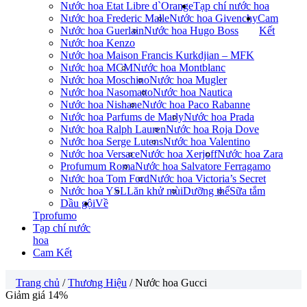
Nước hoa Etat Libre d`Orange
Tạp chí nước hoa
Nước hoa Frederic Malle
Nước hoa Givenchy
Cam
Nước hoa Guerlain
Nước hoa Hugo Boss
Kết
Nước hoa Kenzo
Nước hoa Maison Francis Kurkdjian – MFK
Nước hoa MCM
Nước hoa Montblanc
Nước hoa Moschino
Nước hoa Mugler
Nước hoa Nasomatto
Nước hoa Nautica
Nước hoa Nishane
Nước hoa Paco Rabanne
Nước hoa Parfums de Marly
Nước hoa Prada
Nước hoa Ralph Lauren
Nước hoa Roja Dove
Nước hoa Serge Lutens
Nước hoa Valentino
Nước hoa Versace
Nước hoa Xerjoff
Nước hoa Zara
Profumum Roma
Nước hoa Salvatore Ferragamo
Nước hoa Tom Ford
Nước hoa Victoria’s Secret
Nước hoa YSL
Lăn khử mùi
Dưỡng thể
Sữa tắm
Dầu gội
Về
Tprofumo
Tạp chí nước
hoa
Cam Kết
Trang chủ
/
Thương Hiệu
/ Nước hoa Gucci
Giảm giá 14%