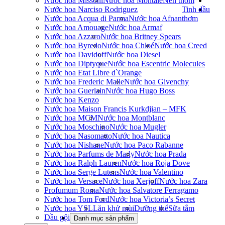
Nước hoa Missoni
Nước hoa Montale
Nến thơm
Nước hoa Narciso Rodriguez
Tinh dầu
Nước hoa Acqua di Parma
Nước hoa Afnan
thơm
Nước hoa Amouage
Nước hoa Armaf
Nước hoa Azzaro
Nước hoa Britney Spears
Nước hoa Byredo
Nước hoa Chloé
Nước hoa Creed
Nước hoa Davidoff
Nước hoa Diesel
Nước hoa Diptyque
Nước hoa Escentric Molecules
Nước hoa Etat Libre d`Orange
Nước hoa Frederic Malle
Nước hoa Givenchy
Nước hoa Guerlain
Nước hoa Hugo Boss
Nước hoa Kenzo
Nước hoa Maison Francis Kurkdjian – MFK
Nước hoa MCM
Nước hoa Montblanc
Nước hoa Moschino
Nước hoa Mugler
Nước hoa Nasomatto
Nước hoa Nautica
Nước hoa Nishane
Nước hoa Paco Rabanne
Nước hoa Parfums de Marly
Nước hoa Prada
Nước hoa Ralph Lauren
Nước hoa Roja Dove
Nước hoa Serge Lutens
Nước hoa Valentino
Nước hoa Versace
Nước hoa Xerjoff
Nước hoa Zara
Profumum Roma
Nước hoa Salvatore Ferragamo
Nước hoa Tom Ford
Nước hoa Victoria’s Secret
Nước hoa YSL
Lăn khử mùi
Dưỡng thể
Sữa tắm
Dầu gội
Danh mục sản phẩm