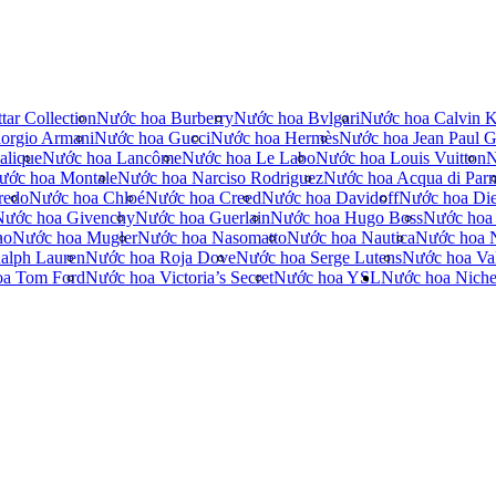
tar Collection
Nước hoa Burberry
Nước hoa Bvlgari
Nước hoa Calvin K
orgio Armani
Nước hoa Gucci
Nước hoa Hermès
Nước hoa Jean Paul Ga
alique
Nước hoa Lancôme
Nước hoa Le Labo
Nước hoa Louis Vuitton
N
ước hoa Montale
Nước hoa Narciso Rodriguez
Nước hoa Acqua di Par
redo
Nước hoa Chloé
Nước hoa Creed
Nước hoa Davidoff
Nước hoa Die
Nước hoa Givenchy
Nước hoa Guerlain
Nước hoa Hugo Boss
Nước hoa
no
Nước hoa Mugler
Nước hoa Nasomatto
Nước hoa Nautica
Nước hoa 
alph Lauren
Nước hoa Roja Dove
Nước hoa Serge Lutens
Nước hoa Val
oa Tom Ford
Nước hoa Victoria’s Secret
Nước hoa YSL
Nước hoa Nich