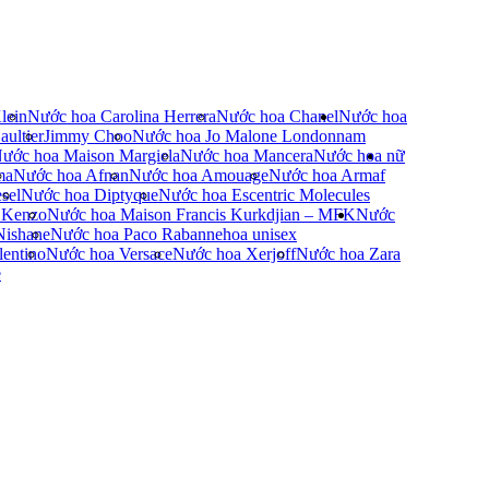
lein
Nước hoa Carolina Herrera
Nước hoa Chanel
Nước hoa
ultier
Jimmy Choo
Nước hoa Jo Malone London
nam
ước hoa Maison Margiela
Nước hoa Mancera
Nước hoa nữ
ma
Nước hoa Afnan
Nước hoa Amouage
Nước hoa Armaf
sel
Nước hoa Diptyque
Nước hoa Escentric Molecules
 Kenzo
Nước hoa Maison Francis Kurkdjian – MFK
Nước
Nishane
Nước hoa Paco Rabanne
hoa unisex
entino
Nước hoa Versace
Nước hoa Xerjoff
Nước hoa Zara
e