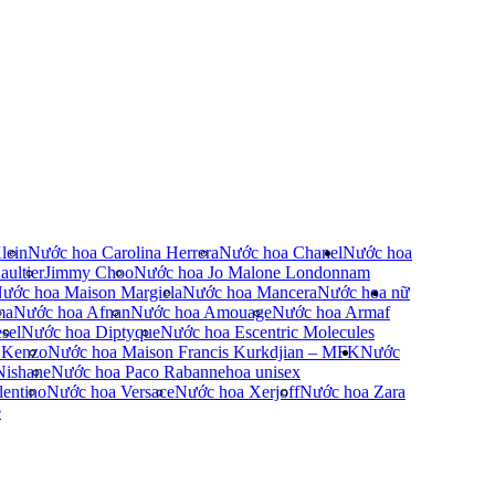
lein
Nước hoa Carolina Herrera
Nước hoa Chanel
Nước hoa
ultier
Jimmy Choo
Nước hoa Jo Malone London
nam
ước hoa Maison Margiela
Nước hoa Mancera
Nước hoa nữ
ma
Nước hoa Afnan
Nước hoa Amouage
Nước hoa Armaf
sel
Nước hoa Diptyque
Nước hoa Escentric Molecules
 Kenzo
Nước hoa Maison Francis Kurkdjian – MFK
Nước
Nishane
Nước hoa Paco Rabanne
hoa unisex
entino
Nước hoa Versace
Nước hoa Xerjoff
Nước hoa Zara
e