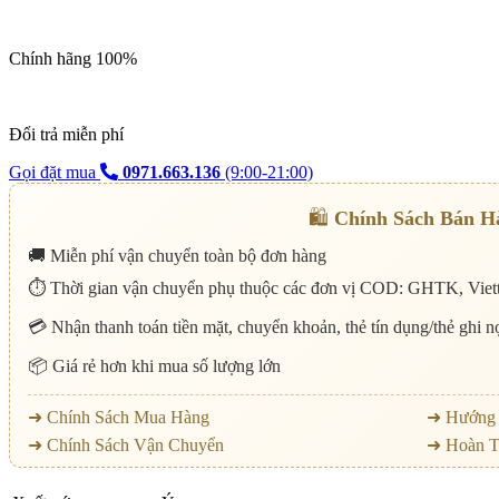
Chính hãng 100%
Đổi trả miễn phí
Gọi đặt mua
0971.663.136
(9:00-21:00)
🛍️
Chính Sách Bán H
🚚 Miễn phí vận chuyển toàn bộ đơn hàng
⏱️ Thời gian vận chuyển phụ thuộc các đơn vị COD: GHTK, Viett
💳 Nhận thanh toán tiền mặt, chuyển khoản, thẻ tín dụng/thẻ ghi 
📦 Giá rẻ hơn khi mua số lượng lớn
➜ Chính Sách Mua Hàng
➜ Hướng 
➜ Chính Sách Vận Chuyển
➜ Hoàn T