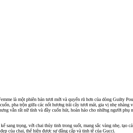
emme là một phiên bản tươi mới và quyến rũ hơn của dòng Guilty P
uốn, pha trộn giữa các nốt hương trái cây tươi mát, gia vị nhẹ nhàng 
ng vẫn rất nữ tính và đầy cuốn hút, hoàn hảo cho những người phụ nữ
 sang trọng, với chai thủy tinh trong suốt, mang sắc vàng nhẹ, tạo cả
đẹp của chai, thể hiện được sự đẳng cấp và tinh tế của Gucci.