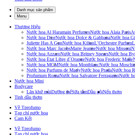
Danh mục sản phẩm
Menu
Thương Hiệu
Nước hoa Al Haramain Perfumes
Nước hoa Alaia Paris
At
Nước hoa Dior
Nước hoa Dolce & Gabbana
Nước hoa Gi
Juliette Has A Gun
Nước hoa Kilian
L’Orchestre Parfum
L
Nước hoa Marc Jacobs
Marie Jeanne
Nước hoa Missoni
N
Nước hoa Azzaro
Nước hoa Britney Spears
Nước hoa By
Nước hoa Etat Libre d`Orange
Nước hoa Frederic Malle
Nước hoa MCM
Nước hoa Montblanc
Nước hoa Moschi
Nước hoa Parfums de Marly
Nước hoa Prada
Nước hoa R
Profumum Roma
Nước hoa Salvatore Ferragamo
Nước h
Nước hoa Mini
Bodycare
Lăn khử mùi
Dưỡng thể
Sữa tắm
Dầu gội
Nến thơm
Tinh dầu thơm
Về Tprofumo
Tạp chí nước hoa
Cam Kết
Về Tprofumo
Tạp chí nước hoa