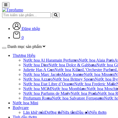
Đăng nhập
0
Danh mục sản phẩm
Thương Hiệu
Nước hoa Al Haramain Perfumes
Nước hoa Alaia Paris
At
Nước hoa Dior
Nước hoa Dolce & Gabbana
Nước hoa Gi
Juliette Has A Gun
Nước hoa Kilian
L’Orchestre Parfum
L
Nước hoa Marc Jacobs
Marie Jeanne
Nước hoa Missoni
N
Nước hoa Azzaro
Nước hoa Britney Spears
Nước hoa By
Nước hoa Etat Libre d`Orange
Nước hoa Frederic Malle
Nước hoa MCM
Nước hoa Montblanc
Nước hoa Moschi
Nước hoa Parfums de Marly
Nước hoa Prada
Nước hoa R
Profumum Roma
Nước hoa Salvatore Ferragamo
Nước h
Nước hoa Mini
Bodycare
Lăn khử mùi
Dưỡng thể
Sữa tắm
Dầu gội
Nến thơm
Tinh dầu thơm