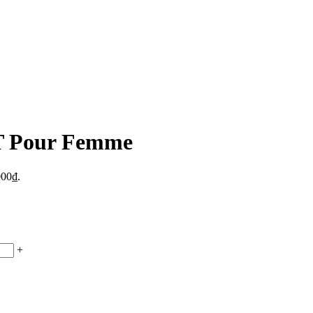
T Pour Femme
000₫.
+