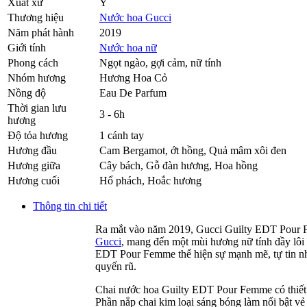
Xuất xứ
Ý
Thương hiệu
Nước hoa Gucci
Năm phát hành
2019
Giới tính
Nước hoa nữ
Phong cách
Ngọt ngào, gợi cảm, nữ tính
Nhóm hương
Hương Hoa Cỏ
Nồng độ
Eau De Parfum
Thời gian lưu
3 - 6h
hương
Độ tỏa hương
1 cánh tay
Hương đầu
Cam Bergamot
,
ớt hồng
,
Quả mâm xôi đen
Hương giữa
Cây bách
,
Gỗ đàn hương
,
Hoa hồng
Hương cuối
Hổ phách
,
Hoắc hương
Thông tin chi tiết
Ra mắt vào năm 2019, Gucci Guilty EDT Pour F
Gucci
, mang đến một mùi hương nữ tính đầy lôi c
EDT Pour Femme thể hiện sự mạnh mẽ, tự tin như
quyến rũ.
Chai nước hoa Guilty EDT Pour Femme có thiết kế
Phần nắp chai kim loại sáng bóng làm nổi bật vẻ 