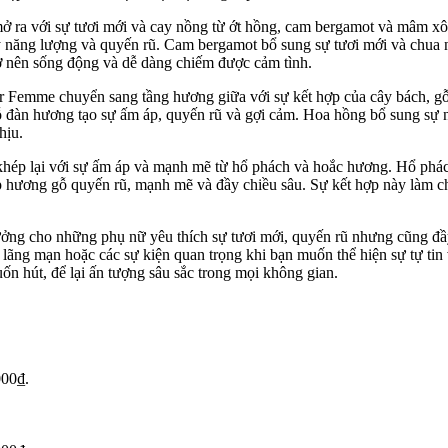
ra với sự tươi mới và cay nồng từ ớt hồng, cam bergamot và mâm xô
y năng lượng và quyến rũ. Cam bergamot bổ sung sự tươi mới và chua 
ở nên sống động và dễ dàng chiếm được cảm tình.
 Femme chuyển sang tầng hương giữa với sự kết hợp của cây bách, g
ỗ đàn hương tạo sự ấm áp, quyến rũ và gợi cảm. Hoa hồng bổ sung sự n
hịu.
ép lại với sự ấm áp và mạnh mẽ từ hổ phách và hoắc hương. Hổ phác
ớp hương gỗ quyến rũ, mạnh mẽ và đầy chiều sâu. Sự kết hợp này làm c
ởng cho những phụ nữ yêu thích sự tươi mới, quyến rũ nhưng cũng đầ
i lãng mạn hoặc các sự kiện quan trọng khi bạn muốn thể hiện sự tự ti
uốn hút, để lại ấn tượng sâu sắc trong mọi không gian.
000₫.