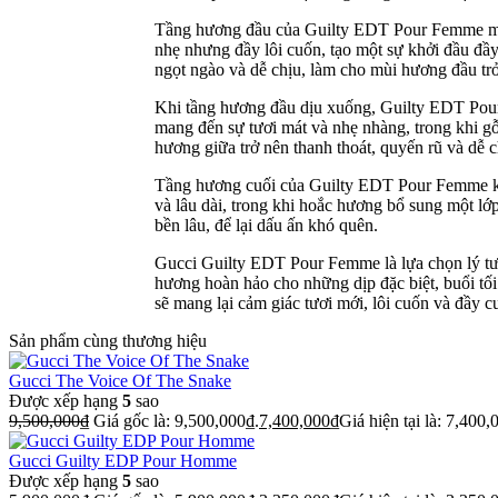
Tầng hương đầu của Guilty EDT Pour Femme mở 
nhẹ nhưng đầy lôi cuốn, tạo một sự khởi đầu đầ
ngọt ngào và dễ chịu, làm cho mùi hương đầu tr
Khi tầng hương đầu dịu xuống, Guilty EDT Pour
mang đến sự tươi mát và nhẹ nhàng, trong khi g
hương giữa trở nên thanh thoát, quyến rũ và dễ c
Tầng hương cuối của Guilty EDT Pour Femme kh
và lâu dài, trong khi hoắc hương bổ sung một l
bền lâu, để lại dấu ấn khó quên.
Gucci Guilty EDT Pour Femme là lựa chọn lý tư
hương hoàn hảo cho những dịp đặc biệt, buổi tố
sẽ mang lại cảm giác tươi mới, lôi cuốn và đầy c
Sản phẩm cùng thương hiệu
Gucci The Voice Of The Snake
Được xếp hạng
5
sao
9,500,000
₫
Giá gốc là: 9,500,000₫.
7,400,000
₫
Giá hiện tại là: 7,400,
Gucci Guilty EDP Pour Homme
Được xếp hạng
5
sao