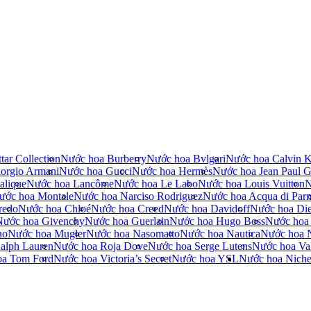
tar Collection
Nước hoa Burberry
Nước hoa Bvlgari
Nước hoa Calvin K
orgio Armani
Nước hoa Gucci
Nước hoa Hermès
Nước hoa Jean Paul Ga
alique
Nước hoa Lancôme
Nước hoa Le Labo
Nước hoa Louis Vuitton
N
ước hoa Montale
Nước hoa Narciso Rodriguez
Nước hoa Acqua di Par
redo
Nước hoa Chloé
Nước hoa Creed
Nước hoa Davidoff
Nước hoa Die
Nước hoa Givenchy
Nước hoa Guerlain
Nước hoa Hugo Boss
Nước hoa
no
Nước hoa Mugler
Nước hoa Nasomatto
Nước hoa Nautica
Nước hoa 
alph Lauren
Nước hoa Roja Dove
Nước hoa Serge Lutens
Nước hoa Val
oa Tom Ford
Nước hoa Victoria’s Secret
Nước hoa YSL
Nước hoa Nich