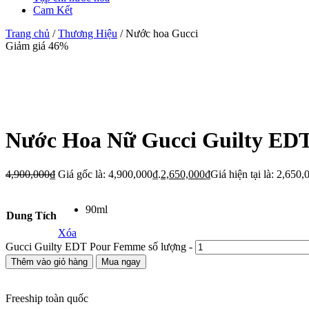
Cam Kết
Trang chủ
/
Thương Hiệu
/ Nước hoa Gucci
Giảm giá 46%
Nước Hoa Nữ Gucci Guilty ED
4,900,000
₫
Giá gốc là: 4,900,000₫.
2,650,000
₫
Giá hiện tại là: 2,650,
90ml
Dung Tích
Xóa
Gucci Guilty EDT Pour Femme số lượng
-
Thêm vào giỏ hàng
Mua ngay
Freeship toàn quốc