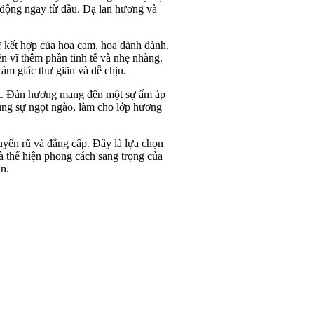
 động ngay từ đầu. Dạ lan hương và
 kết hợp của hoa cam, hoa dành dành,
n vĩ thêm phần tinh tế và nhẹ nhàng.
ảm giác thư giãn và dễ chịu.
ni. Đàn hương mang đến một sự ấm áp
ung sự ngọt ngào, làm cho lớp hương
yến rũ và đẳng cấp. Đây là lựa chọn
à thể hiện phong cách sang trọng của
n.