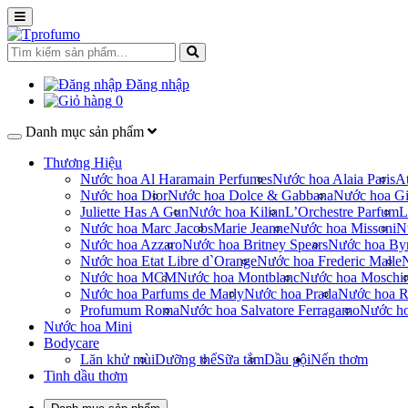
Đăng nhập
0
Danh mục sản phẩm
Thương Hiệu
Nước hoa Al Haramain Perfumes
Nước hoa Alaia Paris
At
Nước hoa Dior
Nước hoa Dolce & Gabbana
Nước hoa Gi
Juliette Has A Gun
Nước hoa Kilian
L’Orchestre Parfum
L
Nước hoa Marc Jacobs
Marie Jeanne
Nước hoa Missoni
N
Nước hoa Azzaro
Nước hoa Britney Spears
Nước hoa By
Nước hoa Etat Libre d`Orange
Nước hoa Frederic Malle
Nước hoa MCM
Nước hoa Montblanc
Nước hoa Moschi
Nước hoa Parfums de Marly
Nước hoa Prada
Nước hoa R
Profumum Roma
Nước hoa Salvatore Ferragamo
Nước h
Nước hoa Mini
Bodycare
Lăn khử mùi
Dưỡng thể
Sữa tắm
Dầu gội
Nến thơm
Tinh dầu thơm