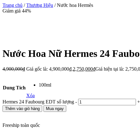
Trang chủ
/
Thương Hiệu
/ Nước hoa Hermès
Giảm giá 44%
Nước Hoa Nữ Hermes 24 Faub
4,900,000
₫
Giá gốc là: 4,900,000₫.
2,750,000
₫
Giá hiện tại là: 2,750,
100ml
Dung Tích
Xóa
Hermes 24 Faubourg EDT số lượng
-
+
Thêm vào giỏ hàng
Mua ngay
Freeship toàn quốc