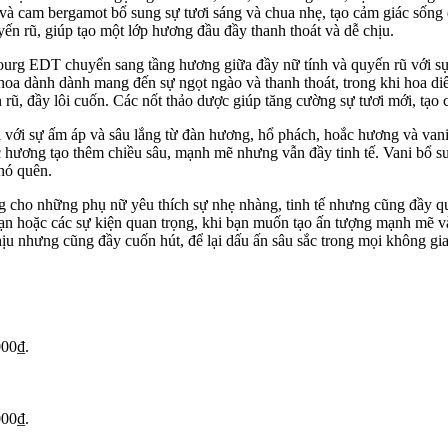
 và cam bergamot bổ sung sự tươi sáng và chua nhẹ, tạo cảm giác sống
ến rũ, giúp tạo một lớp hương đầu đầy thanh thoát và dễ chịu.
ourg EDT chuyển sang tầng hương giữa đầy nữ tính và quyến rũ với sự
hoa dành dành mang đến sự ngọt ngào và thanh thoát, trong khi hoa diê
rũ, đầy lôi cuốn. Các nốt thảo dược giúp tăng cường sự tươi mới, tạo c
với sự ấm áp và sâu lắng từ đàn hương, hổ phách, hoắc hương và va
c hương tạo thêm chiều sâu, mạnh mẽ nhưng vẫn đầy tinh tế. Vani bổ s
khó quên.
cho những phụ nữ yêu thích sự nhẹ nhàng, tinh tế nhưng cũng đầy qu
 mạn hoặc các sự kiện quan trọng, khi bạn muốn tạo ấn tượng mạnh mẽ v
ịu nhưng cũng đầy cuốn hút, để lại dấu ấn sâu sắc trong mọi không gia
000₫.
000₫.