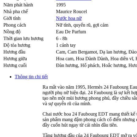
Năm phát hành
1995
Nhà pha chế
Maurice Roucel
Giới tính
Nước hoa nữ
Phong cách
Nữ tính, quyến rũ, gợi cảm
Nồng độ
Eau De Parfum
Thời gian lưu hương
6 - 8h
Độ tỏa hương
1 cánh tay
Hương đầu
Cam
,
Cam Bergamot
,
Dạ lan hương
,
Đào
Hương giữa
Hoa cam
,
Hoa Dành Dành
,
Hoa diên vĩ
,
Hương cuối
Đàn hương
,
Hổ phách
,
Hoắc hương
,
Hươ
Thông tin chi tiết
Ra mắt vào năm 1995, Hermès 24 Faubourg Eau de
người phụ nữ hiện đại. 24 Faubourg là sự kết hợ
tạo nên một mùi hương phong phú, đầy chiều sâu 
và sự quyến rũ của mình.
Chai nước hoa 24 Faubourg EDT mang thiết kế tha
sản phẩm mang đậm phong cách cổ điển nhưng đầy
đầy cuốn hút ngay từ cái nhìn đầu tiên.
Tầng hương đầu của 24 Faubourg EDT mở ra với 