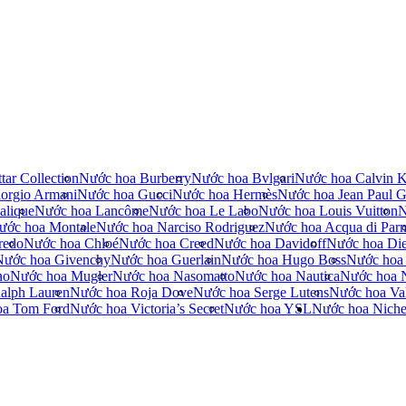
tar Collection
Nước hoa Burberry
Nước hoa Bvlgari
Nước hoa Calvin K
orgio Armani
Nước hoa Gucci
Nước hoa Hermès
Nước hoa Jean Paul Ga
alique
Nước hoa Lancôme
Nước hoa Le Labo
Nước hoa Louis Vuitton
N
ước hoa Montale
Nước hoa Narciso Rodriguez
Nước hoa Acqua di Par
redo
Nước hoa Chloé
Nước hoa Creed
Nước hoa Davidoff
Nước hoa Die
Nước hoa Givenchy
Nước hoa Guerlain
Nước hoa Hugo Boss
Nước hoa
no
Nước hoa Mugler
Nước hoa Nasomatto
Nước hoa Nautica
Nước hoa 
alph Lauren
Nước hoa Roja Dove
Nước hoa Serge Lutens
Nước hoa Val
oa Tom Ford
Nước hoa Victoria’s Secret
Nước hoa YSL
Nước hoa Nich