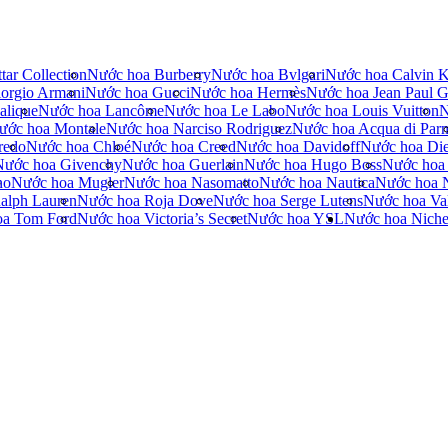
tar Collection
Nước hoa Burberry
Nước hoa Bvlgari
Nước hoa Calvin K
orgio Armani
Nước hoa Gucci
Nước hoa Hermès
Nước hoa Jean Paul Ga
alique
Nước hoa Lancôme
Nước hoa Le Labo
Nước hoa Louis Vuitton
N
ước hoa Montale
Nước hoa Narciso Rodriguez
Nước hoa Acqua di Par
redo
Nước hoa Chloé
Nước hoa Creed
Nước hoa Davidoff
Nước hoa Die
Nước hoa Givenchy
Nước hoa Guerlain
Nước hoa Hugo Boss
Nước hoa
no
Nước hoa Mugler
Nước hoa Nasomatto
Nước hoa Nautica
Nước hoa 
alph Lauren
Nước hoa Roja Dove
Nước hoa Serge Lutens
Nước hoa Val
oa Tom Ford
Nước hoa Victoria’s Secret
Nước hoa YSL
Nước hoa Nich