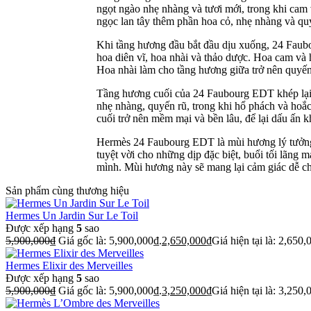
ngọt ngào nhẹ nhàng và tươi mới, trong khi cam
ngọc lan tây thêm phần hoa cỏ, nhẹ nhàng và quy
Khi tầng hương đầu bắt đầu dịu xuống, 24 Faub
hoa diên vĩ, hoa nhài và thảo dược. Hoa cam và 
Hoa nhài làm cho tầng hương giữa trở nên quyến 
Tầng hương cuối của 24 Faubourg EDT khép lại 
nhẹ nhàng, quyến rũ, trong khi hổ phách và hoắ
cuối trở nên mềm mại và bền lâu, để lại dấu ấn 
Hermès 24 Faubourg EDT là mùi hương lý tưởng 
tuyệt vời cho những dịp đặc biệt, buổi tối lãng
mình. Mùi hương này sẽ mang lại cảm giác dễ ch
Sản phẩm cùng thương hiệu
Hermes Un Jardin Sur Le Toil
Được xếp hạng
5
sao
5,900,000
₫
Giá gốc là: 5,900,000₫.
2,650,000
₫
Giá hiện tại là: 2,650,
Hermes Elixir des Merveilles
Được xếp hạng
5
sao
5,900,000
₫
Giá gốc là: 5,900,000₫.
3,250,000
₫
Giá hiện tại là: 3,250,