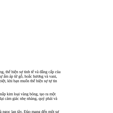
, thể hiện sự tinh tế và đẳng cấp của
sự ấm áp từ gỗ, hoắc hương và vani,
ệt, khi bạn muốn thể hiện sự tự tin
nắp kim loại vàng bóng, tạo ra một
ại cảm giác nhẹ nhàng, quý phái và
à ngọc lan tây. Đào mang đến một sự