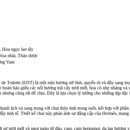
,
Hoa ngọc lan tây
Hoa nhài
,
Thảo dược
ng Vani
 Toilette (EDT) là một mùi hương nữ tính, quyến rũ và đầy sang trọng
p hoàn hảo giữa các nốt hương trái cây tươi mới, hoa cỏ nhẹ nhàng và 
nhưng cũng rất dễ chịu. Đây là lựa chọn lý tưởng cho những dịp đặc bi
nh lịch và sang trọng với chai thủy tinh trong suốt, kết hợp với phần 
 tinh tế. Thiết kế chai này phản ánh sự đẳng cấp của Hermès, mang l
sự tươi mới và ngọt ngào từ đào, cam, cam bergamot, dạ lan hương v