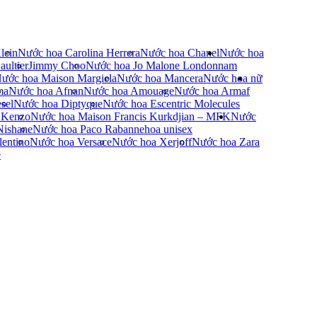
lein
Nước hoa Carolina Herrera
Nước hoa Chanel
Nước hoa
ultier
Jimmy Choo
Nước hoa Jo Malone London
nam
ước hoa Maison Margiela
Nước hoa Mancera
Nước hoa nữ
ma
Nước hoa Afnan
Nước hoa Amouage
Nước hoa Armaf
sel
Nước hoa Diptyque
Nước hoa Escentric Molecules
 Kenzo
Nước hoa Maison Francis Kurkdjian – MFK
Nước
Nishane
Nước hoa Paco Rabanne
hoa unisex
entino
Nước hoa Versace
Nước hoa Xerjoff
Nước hoa Zara
e