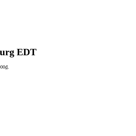
ourg EDT
000₫.