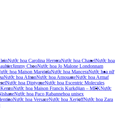
lein
Nước hoa Carolina Herrera
Nước hoa Chanel
Nước hoa
ultier
Jimmy Choo
Nước hoa Jo Malone London
nam
ước hoa Maison Margiela
Nước hoa Mancera
Nước hoa nữ
ma
Nước hoa Afnan
Nước hoa Amouage
Nước hoa Armaf
sel
Nước hoa Diptyque
Nước hoa Escentric Molecules
 Kenzo
Nước hoa Maison Francis Kurkdjian – MFK
Nước
Nishane
Nước hoa Paco Rabanne
hoa unisex
entino
Nước hoa Versace
Nước hoa Xerjoff
Nước hoa Zara
e