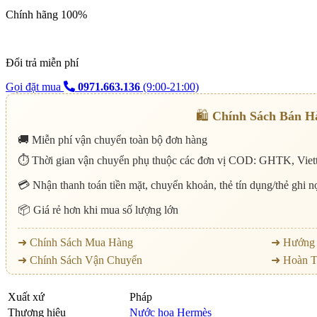
Chính hãng 100%
Đổi trả miễn phí
Gọi đặt mua
0971.663.136
(9:00-21:00)
🛍️
Chính Sách Bán H
🚚 Miễn phí vận chuyển toàn bộ đơn hàng
⏱️ Thời gian vận chuyển phụ thuộc các đơn vị COD: GHTK, Viett
💳 Nhận thanh toán tiền mặt, chuyển khoản, thẻ tín dụng/thẻ ghi 
📦 Giá rẻ hơn khi mua số lượng lớn
➜ Chính Sách Mua Hàng
➜ Hướng 
➜ Chính Sách Vận Chuyển
➜ Hoàn T
Xuất xứ
Pháp
Thương hiệu
Nước hoa Hermès