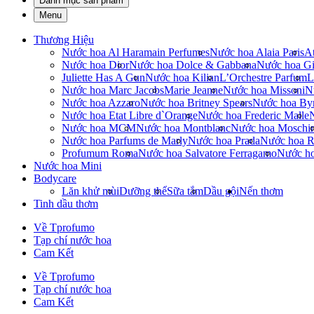
Danh mục sản phẩm
Menu
Thương Hiệu
Nước hoa Al Haramain Perfumes
Nước hoa Alaia Paris
At
Nước hoa Dior
Nước hoa Dolce & Gabbana
Nước hoa Gi
Juliette Has A Gun
Nước hoa Kilian
L’Orchestre Parfum
L
Nước hoa Marc Jacobs
Marie Jeanne
Nước hoa Missoni
N
Nước hoa Azzaro
Nước hoa Britney Spears
Nước hoa By
Nước hoa Etat Libre d`Orange
Nước hoa Frederic Malle
Nước hoa MCM
Nước hoa Montblanc
Nước hoa Moschi
Nước hoa Parfums de Marly
Nước hoa Prada
Nước hoa R
Profumum Roma
Nước hoa Salvatore Ferragamo
Nước h
Nước hoa Mini
Bodycare
Lăn khử mùi
Dưỡng thể
Sữa tắm
Dầu gội
Nến thơm
Tinh dầu thơm
Về Tprofumo
Tạp chí nước hoa
Cam Kết
Về Tprofumo
Tạp chí nước hoa
Cam Kết