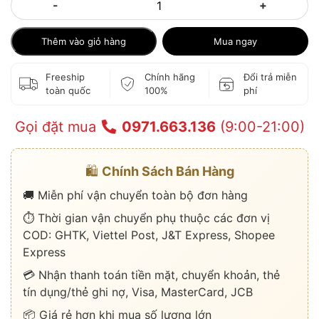
-
+
Thêm vào giỏ hàng
Mua ngay
Freeship
Chính hãng
Đổi trả miễn
toàn quốc
100%
phí
Gọi đặt mua
0971.663.136
(9:00-21:00)
🛍️
Chính Sách Bán Hàng
🚚 Miễn phí vận chuyển toàn bộ đơn hàng
⏱️ Thời gian vận chuyển phụ thuộc các đơn vị
COD: GHTK, Viettel Post, J&T Express, Shopee
Express
💳 Nhận thanh toán tiền mặt, chuyển khoản, thẻ
tín dụng/thẻ ghi nợ, Visa, MasterCard, JCB
📦 Giá rẻ hơn khi mua số lượng lớn