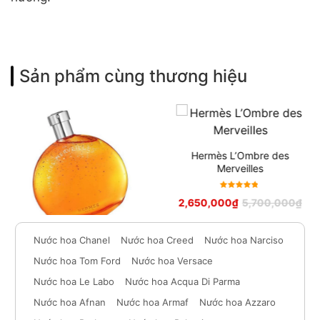
Sản phẩm cùng thương hiệu
Hermès L’Ombre des
Merveilles
Được xếp
2,650,000
₫
5,700,000
₫
hạng
5
sao
Nước hoa Chanel
Nước hoa Creed
Nước hoa Narciso
Hermes Elixir des Merveilles
Nước hoa Tom Ford
Nước hoa Versace
Nước hoa Le Labo
Nước hoa Acqua Di Parma
Được xếp
3,250,000
₫
5,900,000
₫
Nước hoa Afnan
Nước hoa Armaf
Nước hoa Azzaro
hạng
5
sao