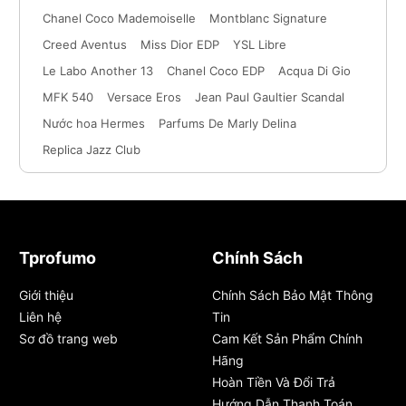
Chanel Coco Mademoiselle
Montblanc Signature
Creed Aventus
Miss Dior EDP
YSL Libre
Le Labo Another 13
Chanel Coco EDP
Acqua Di Gio
MFK 540
Versace Eros
Jean Paul Gaultier Scandal
Nước hoa Hermes
Parfums De Marly Delina
Replica Jazz Club
Tprofumo
Chính Sách
Giới thiệu
Chính Sách Bảo Mật Thông
Liên hệ
Tin
Sơ đồ trang web
Cam Kết Sản Phẩm Chính
Hãng
Hoàn Tiền Và Đổi Trả
Hướng Dẫn Thanh Toán