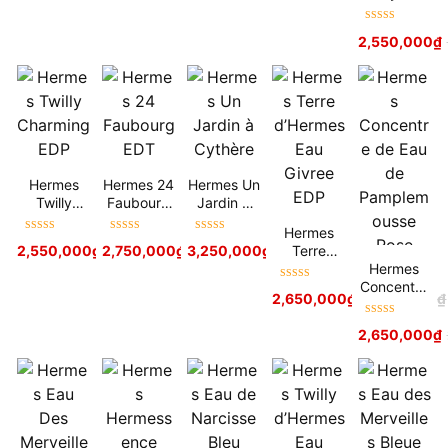
Poivree
Limited
Được xếp
2,550,000
₫
Edition
hạng
5
sao
EDP
Hermes
Hermes 24
Hermes Un
Twilly
Faubourg
Jardin à
Charming
EDT
Cythère
Hermes
EDP
Được xếp
Được xếp
Được xếp
Terre
2,550,000
₫
2,750,000
5,500,000
₫
₫
3,250,000
4,900,000
₫
₫
5,500,000
₫
hạng
5
sao
hạng
5
sao
hạng
5
sao
d’Hermes
Hermes
Eau Givree
Concentre
Được xếp
2,650,000
₫
4,900,000
₫
EDP
de Eau de
hạng
5
sao
Pamplemo
Được xếp
2,650,000
₫
usse Rose
hạng
5
sao