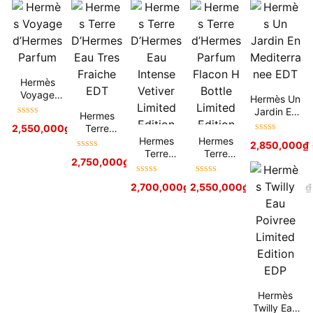
Hermès
Voyage
Hermès Un
d’Hermes
Jardin En
Hermes
Parfum
Được xếp
Mediterran
Terre
2,550,000
₫
5,700,000
₫
hạng
5
sao
ee EDT
Được xếp
D’Hermes
Hermes
Hermes
2,850,000
₫
hạng
5
sao
Eau Tres
Terre
Terre
Được xếp
2,750,000
₫
5,900,000
₫
Fraiche
D’Hermes
d’Hermes
hạng
5
sao
EDT
Eau
Parfum
Được xếp
Được xếp
2,700,000
₫
2,550,000
5,500,000
₫
₫
5,500,000
₫
Intense
Flacon H
hạng
5
sao
hạng
5
sao
Vetiver
Bottle
Limited
Limited
Edition
Edition
Hermès
Twilly Eau