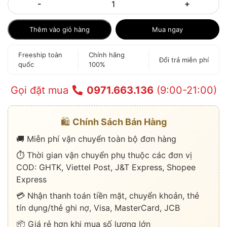
-
+
Thêm vào giỏ hàng
Mua ngay
Freeship toàn
Chính hãng
Đổi trả miễn phí
quốc
100%
Gọi đặt mua
0971.663.136
(9:00-21:00)
🛍️
Chính Sách Bán Hàng
🚚 Miễn phí vận chuyển toàn bộ đơn hàng
⏱️ Thời gian vận chuyển phụ thuộc các đơn vị
COD: GHTK, Viettel Post, J&T Express, Shopee
Express
💳 Nhận thanh toán tiền mặt, chuyển khoản, thẻ
tín dụng/thẻ ghi nợ, Visa, MasterCard, JCB
📦 Giá rẻ hơn khi mua số lượng lớn