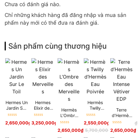
Chưa có đánh giá nào.
Chỉ những khách hàng đã đăng nhập và mua sản
phẩm này mới có thể đưa ra đánh giá.
Sản phẩm cùng thương hiệu
Hermes Un
Hermes
Hermès
Jardin Sur
Elixir des
Twilly
Hermès
Terre
Le Toil
Merveilles
d’Hermès
L’Ombre
d’Hermès
Eau
Được xếp
Được xếp
Được xếp
des
Eau
2,650,000
₫
3,250,000
5,900,000
₫
₫
5,900,000
₫
2,550,000
₫
5,500,000
₫
Poivrée
hạng
5
sao
hạng
5
sao
hạng
5
sao
Merveilles
Intense
Được xếp
Được xếp
2,650,000
₫
5,700,000
₫
2,650,000
₫
Vétiver
hạng
5
sao
hạng
5
sao
EDP