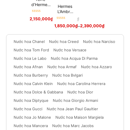
d’Hermes
Hermes
Eau De
L’Ambre
Toilette
Được xếp
des
2,150,000
₫
2,600,000
₫
hạng
5
sao
Merveilles
Được xếp
1,850,000
₫
–
2,390,000
₫
hạng
5
sao
Nước hoa Chanel
Nước hoa Creed
Nước hoa Narciso
Nước hoa Tom Ford
Nước hoa Versace
Nước hoa Le Labo
Nước hoa Acqua Di Parma
Nước hoa Afnan
Nước hoa Armaf
Nước hoa Azzaro
Nước hoa Burberry
Nước hoa Bvlgari
Nước hoa Calvin Klein
Nước hoa Carolina Herrera
Nước hoa Dolce & Gabbana
Nước hoa Dior
Nước hoa Diptyque
Nước hoa Giorgio Armani
Nước hoa Gucci
Nước hoa Jean Paul Gaultier
Nước hoa Jo Malone
Nước hoa Maison Margiela
Nước hoa Mancera
Nước hoa Marc Jacobs