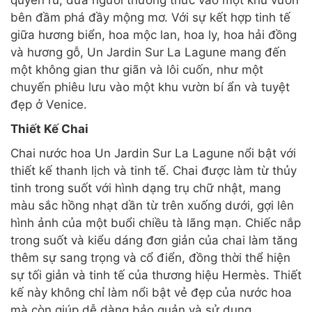
quyến rũ, đưa người thưởng thức vào một khu vườn
bên đầm phá đầy mộng mơ. Với sự kết hợp tinh tế
giữa hương biển, hoa mộc lan, hoa ly, hoa hải đồng
và hương gỗ, Un Jardin Sur La Lagune mang đến
một không gian thư giãn và lôi cuốn, như một
chuyến phiêu lưu vào một khu vườn bí ẩn và tuyệt
đẹp ở Venice.
Thiết Kế Chai
Chai nước hoa Un Jardin Sur La Lagune nổi bật với
thiết kế thanh lịch và tinh tế. Chai được làm từ thủy
tinh trong suốt với hình dạng trụ chữ nhật, mang
màu sắc hồng nhạt dần từ trên xuống dưới, gợi lên
hình ảnh của một buổi chiều tà lãng mạn. Chiếc nắp
trong suốt và kiểu dáng đơn giản của chai làm tăng
thêm sự sang trọng và cổ điển, đồng thời thể hiện
sự tối giản và tinh tế của thương hiệu Hermès. Thiết
kế này không chỉ làm nổi bật vẻ đẹp của nước hoa
mà còn giúp dễ dàng bảo quản và sử dụng.