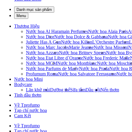
Danh mục sản phẩm
Menu
Thương Hiệu
Nước hoa Al Haramain Perfumes
Nước hoa Alaia Paris
At
Nước hoa Dior
Nước hoa Dolce & Gabbana
Nước hoa Gi
Juliette Has A Gun
Nước hoa Kilian
L’Orchestre Parfum
L
Nước hoa Marc Jacobs
Marie Jeanne
Nước hoa Missoni
N
Nước hoa Azzaro
Nước hoa Britney Spears
Nước hoa By
Nước hoa Etat Libre d`Orange
Nước hoa Frederic Malle
Nước hoa MCM
Nước hoa Montblanc
Nước hoa Moschi
Nước hoa Parfums de Marly
Nước hoa Prada
Nước hoa R
Profumum Roma
Nước hoa Salvatore Ferragamo
Nước h
Nước hoa Mini
Bodycare
Lăn khử mùi
Dưỡng thể
Sữa tắm
Dầu gội
Nến thơm
Tinh dầu thơm
Về Tprofumo
Tạp chí nước hoa
Cam Kết
Về Tprofumo
Tạp chí nước hoa