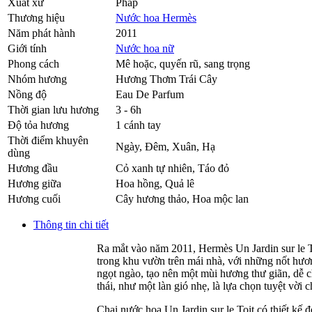
Xuất xứ
Pháp
Thương hiệu
Nước hoa Hermès
Năm phát hành
2011
Giới tính
Nước hoa nữ
Phong cách
Mê hoặc, quyến rũ, sang trọng
Nhóm hương
Hương Thơm Trái Cây
Nồng độ
Eau De Parfum
Thời gian lưu hương
3 - 6h
Độ tỏa hương
1 cánh tay
Thời điểm khuyên
Ngày, Đêm, Xuân, Hạ
dùng
Hương đầu
Cỏ xanh tự nhiên
,
Táo đỏ
Hương giữa
Hoa hồng
,
Quả lê
Hương cuối
Cây hương thảo
,
Hoa mộc lan
Thông tin chi tiết
Ra mắt vào năm 2011, Hermès Un Jardin sur le T
trong khu vườn trên mái nhà, với những nốt hươn
ngọt ngào, tạo nên một mùi hương thư giãn, dễ c
thái, như một làn gió nhẹ, là lựa chọn tuyệt vời
Chai nước hoa Un Jardin sur le Toit có thiết kế đ