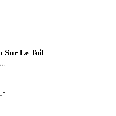
 Sur Le Toil
000₫.
+