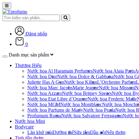
Đăng nhập
0
Danh mục sản phẩm
Thương Hiệu
Nước hoa Al Haramain Perfumes
Nước hoa Alaia Paris
At
Nước hoa Dior
Nước hoa Dolce & Gabbana
Nước hoa Gi
Juliette Has A Gun
Nước hoa Kilian
L’Orchestre Parfum
L
Nước hoa Marc Jacobs
Marie Jeanne
Nước hoa Missoni
N
Nước hoa Azzaro
Nước hoa Britney Spears
Nước hoa By
Nước hoa Etat Libre d`Orange
Nước hoa Frederic Malle
Nước hoa MCM
Nước hoa Montblanc
Nước hoa Moschi
Nước hoa Parfums de Marly
Nước hoa Prada
Nước hoa R
Profumum Roma
Nước hoa Salvatore Ferragamo
Nước h
Nước hoa Mini
Bodycare
Lăn khử mùi
Dưỡng thể
Sữa tắm
Dầu gội
Nến thơm
Tinh dầu thơm