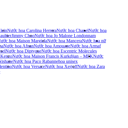
lein
Nước hoa Carolina Herrera
Nước hoa Chanel
Nước hoa
ultier
Jimmy Choo
Nước hoa Jo Malone London
nam
ước hoa Maison Margiela
Nước hoa Mancera
Nước hoa nữ
ma
Nước hoa Afnan
Nước hoa Amouage
Nước hoa Armaf
sel
Nước hoa Diptyque
Nước hoa Escentric Molecules
 Kenzo
Nước hoa Maison Francis Kurkdjian – MFK
Nước
Nishane
Nước hoa Paco Rabanne
hoa unisex
entino
Nước hoa Versace
Nước hoa Xerjoff
Nước hoa Zara
e