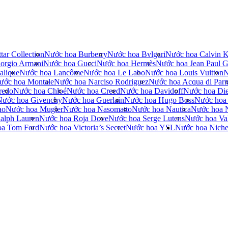
tar Collection
Nước hoa Burberry
Nước hoa Bvlgari
Nước hoa Calvin K
orgio Armani
Nước hoa Gucci
Nước hoa Hermès
Nước hoa Jean Paul Ga
alique
Nước hoa Lancôme
Nước hoa Le Labo
Nước hoa Louis Vuitton
N
ước hoa Montale
Nước hoa Narciso Rodriguez
Nước hoa Acqua di Par
redo
Nước hoa Chloé
Nước hoa Creed
Nước hoa Davidoff
Nước hoa Die
Nước hoa Givenchy
Nước hoa Guerlain
Nước hoa Hugo Boss
Nước hoa
no
Nước hoa Mugler
Nước hoa Nasomatto
Nước hoa Nautica
Nước hoa 
alph Lauren
Nước hoa Roja Dove
Nước hoa Serge Lutens
Nước hoa Val
oa Tom Ford
Nước hoa Victoria’s Secret
Nước hoa YSL
Nước hoa Nich