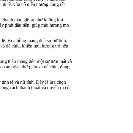
inh tế, vừa cổ điển nhưng cũng rất
c thanh mát, giống như không khí
iây phút đầu tiên, giúp mùi hương mở
ả lê. Hoa hồng mang đến sự nữ tính,
và dễ chịu, khiến mùi hương trở nên
ương thảo mang đến một sự tươi mát và
ạo cảm giác thư giãn và dễ chịu, đồng
inh tế và nữ tính. Đây là lựa chọn
hong cách thanh thoát và quyến rũ của