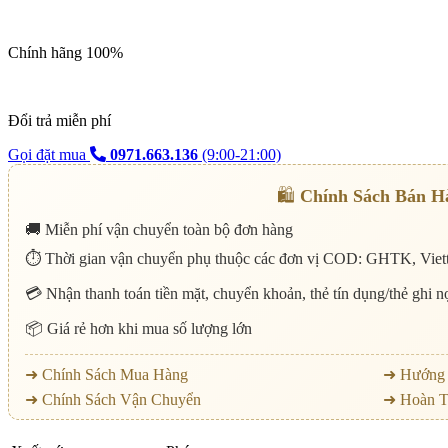
Chính hãng 100%
Đổi trả miễn phí
Gọi đặt mua
0971.663.136
(9:00-21:00)
🛍️
Chính Sách Bán H
🚚 Miễn phí vận chuyển toàn bộ đơn hàng
⏱️ Thời gian vận chuyển phụ thuộc các đơn vị COD: GHTK, Viett
💳 Nhận thanh toán tiền mặt, chuyển khoản, thẻ tín dụng/thẻ ghi 
📦 Giá rẻ hơn khi mua số lượng lớn
➜ Chính Sách Mua Hàng
➜ Hướng 
➜ Chính Sách Vận Chuyển
➜ Hoàn T