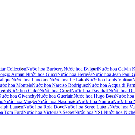
tar Collection
Nước hoa Burberry
Nước hoa Bvlgari
Nước hoa Calvin K
orgio Armani
Nước hoa Gucci
Nước hoa Hermès
Nước hoa Jean Paul Ga
alique
Nước hoa Lancôme
Nước hoa Le Labo
Nước hoa Louis Vuitton
N
ước hoa Montale
Nước hoa Narciso Rodriguez
Nước hoa Acqua di Par
redo
Nước hoa Chloé
Nước hoa Creed
Nước hoa Davidoff
Nước hoa Die
Nước hoa Givenchy
Nước hoa Guerlain
Nước hoa Hugo Boss
Nước hoa
no
Nước hoa Mugler
Nước hoa Nasomatto
Nước hoa Nautica
Nước hoa 
alph Lauren
Nước hoa Roja Dove
Nước hoa Serge Lutens
Nước hoa Val
oa Tom Ford
Nước hoa Victoria’s Secret
Nước hoa YSL
Nước hoa Nich