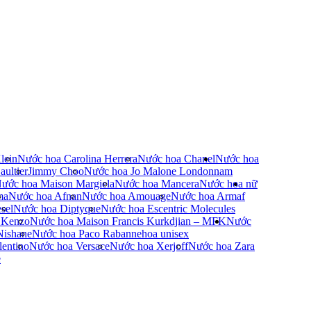
lein
Nước hoa Carolina Herrera
Nước hoa Chanel
Nước hoa
ultier
Jimmy Choo
Nước hoa Jo Malone London
nam
ước hoa Maison Margiela
Nước hoa Mancera
Nước hoa nữ
ma
Nước hoa Afnan
Nước hoa Amouage
Nước hoa Armaf
sel
Nước hoa Diptyque
Nước hoa Escentric Molecules
 Kenzo
Nước hoa Maison Francis Kurkdjian – MFK
Nước
Nishane
Nước hoa Paco Rabanne
hoa unisex
entino
Nước hoa Versace
Nước hoa Xerjoff
Nước hoa Zara
e