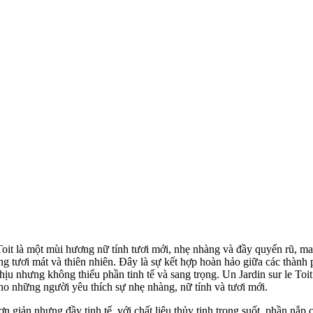
oit là một mùi hương nữ tính tươi mới, nhẹ nhàng và đầy quyến rũ, m
g tươi mát và thiên nhiên. Đây là sự kết hợp hoàn hảo giữa các thành 
hịu nhưng không thiếu phần tinh tế và sang trọng. Un Jardin sur le Toi
 cho những người yêu thích sự nhẹ nhàng, nữ tính và tươi mới.
ơn giản nhưng đầy tinh tế, với chất liệu thủy tinh trong suốt, phần nắp