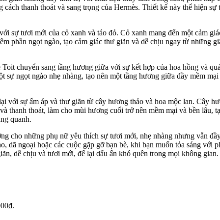
ách thanh thoát và sang trọng của Hermès. Thiết kế này thể hiện sự t
 với sự tươi mới của cỏ xanh và táo đỏ. Cỏ xanh mang đến một cảm giá
hêm phần ngọt ngào, tạo cảm giác thư giãn và dễ chịu ngay từ những g
e Toit chuyển sang tầng hương giữa với sự kết hợp của hoa hồng và qu
 một sự ngọt ngào nhẹ nhàng, tạo nên một tầng hương giữa đầy mềm mại 
lại với sự ấm áp và thư giãn từ cây hương thảo và hoa mộc lan. Cây h
 và thanh thoát, làm cho mùi hương cuối trở nên mềm mại và bền lâu, t
ung quanh.
ởng cho những phụ nữ yêu thích sự tươi mới, nhẹ nhàng nhưng vẫn đầy t
o, dã ngoại hoặc các cuộc gặp gỡ bạn bè, khi bạn muốn tỏa sáng với p
ãn, dễ chịu và tươi mới, để lại dấu ấn khó quên trong mọi không gian.
000₫.