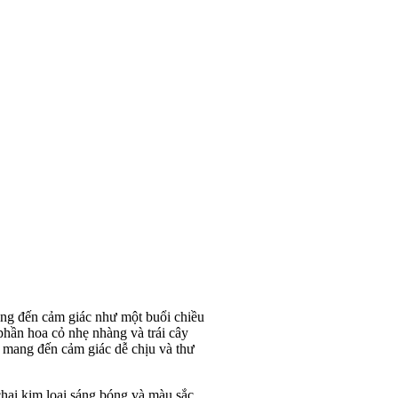
ang đến cảm giác như một buổi chiều
phần hoa cỏ nhẹ nhàng và trái cây
t mang đến cảm giác dễ chịu và thư
 chai kim loại sáng bóng và màu sắc