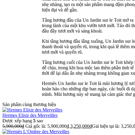
nhẹ nhàng, tạo ra một sản phẩm mang đậm phong c
hiện đại và dễ gần.
Tầng hương đầu của Un Jardin sur le Toit mở ra
trong lành của một khu vườn tươi mới. Táo đỏ t
đầu đầy tươi mới và sảng khoái.
Khi tầng hương đầu lắng xuống, Un Jardin sur l
thanh thoát và quyến rũ, trong khi quả lê thêm
tươi mới và quyến rũ.
Tầng hương cuối của Un Jardin sur le Toit khép 
dễ chịu, trong khi hoa mộc lan thêm phần tinh tế
thời để lại dấu ấn nhẹ nhàng trong không gian x
Hermès Un Jardin sur le Toit là mùi hương lý tư
hoàn hảo cho những dịp ban ngày, các buổi đi dạ
mình. Mùi hương này sẽ mang lại cảm giác thư gi
Sản phẩm cùng thương hiệu
Hermes Elixir des Merveilles
Được xếp hạng
5
sao
5,900,000
₫
Giá gốc là: 5,900,000₫.
3,250,000
₫
Giá hiện tại là: 3,250,