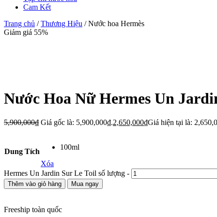
Cam Kết
Trang chủ
/
Thương Hiệu
/ Nước hoa Hermès
Giảm giá 55%
Nước Hoa Nữ Hermes Un Jardin
5,900,000
₫
Giá gốc là: 5,900,000₫.
2,650,000
₫
Giá hiện tại là: 2,650,
100ml
Dung Tích
Xóa
Hermes Un Jardin Sur Le Toil số lượng
-
Thêm vào giỏ hàng
Mua ngay
Freeship toàn quốc