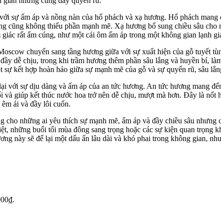
ối giản nhưng cũng đầy quyến rũ.
ới sự ấm áp và nồng nàn của hổ phách và xạ hương. Hổ phách mang đ
hưng cũng không thiếu phần mạnh mẽ. Xạ hương bổ sung chiều sâu cho 
 giác rất ấm cúng, như một cái ôm ấm áp trong một không gian lạnh gi
Moscow chuyển sang tầng hương giữa với sự xuất hiện của gỗ tuyết tù
đầy dễ chịu, trong khi trầm hương thêm phần sâu lắng và huyền bí, là
 sự kết hợp hoàn hảo giữa sự mạnh mẽ của gỗ và sự quyến rũ, sâu lắn
i với sự dịu dàng và ấm áp của an tức hương. An tức hương mang đế
 và giúp kết thúc nước hoa trở nên dễ chịu, mượt mà hơn. Đây là nốt
 êm ái và đầy lôi cuốn.
g cho những ai yêu thích sự mạnh mẽ, ấm áp và đầy chiều sâu nhưng 
biệt, những buổi tối mùa đông sang trọng hoặc các sự kiện quan trọng
ương này sẽ để lại một dấu ấn lâu dài và khó phai trong không gian, nh
000₫.