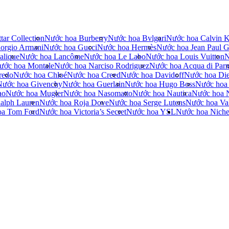
tar Collection
Nước hoa Burberry
Nước hoa Bvlgari
Nước hoa Calvin K
orgio Armani
Nước hoa Gucci
Nước hoa Hermès
Nước hoa Jean Paul Ga
alique
Nước hoa Lancôme
Nước hoa Le Labo
Nước hoa Louis Vuitton
N
ước hoa Montale
Nước hoa Narciso Rodriguez
Nước hoa Acqua di Par
redo
Nước hoa Chloé
Nước hoa Creed
Nước hoa Davidoff
Nước hoa Die
Nước hoa Givenchy
Nước hoa Guerlain
Nước hoa Hugo Boss
Nước hoa
no
Nước hoa Mugler
Nước hoa Nasomatto
Nước hoa Nautica
Nước hoa 
alph Lauren
Nước hoa Roja Dove
Nước hoa Serge Lutens
Nước hoa Val
oa Tom Ford
Nước hoa Victoria’s Secret
Nước hoa YSL
Nước hoa Nich