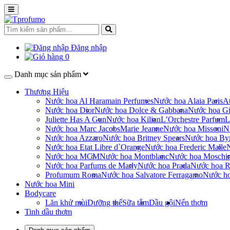
Đăng nhập
0
Danh mục sản phẩm
Thương Hiệu
Nước hoa Al Haramain Perfumes
Nước hoa Alaia Paris
At
Nước hoa Dior
Nước hoa Dolce & Gabbana
Nước hoa Gi
Juliette Has A Gun
Nước hoa Kilian
L’Orchestre Parfum
L
Nước hoa Marc Jacobs
Marie Jeanne
Nước hoa Missoni
N
Nước hoa Azzaro
Nước hoa Britney Spears
Nước hoa By
Nước hoa Etat Libre d`Orange
Nước hoa Frederic Malle
Nước hoa MCM
Nước hoa Montblanc
Nước hoa Moschi
Nước hoa Parfums de Marly
Nước hoa Prada
Nước hoa R
Profumum Roma
Nước hoa Salvatore Ferragamo
Nước h
Nước hoa Mini
Bodycare
Lăn khử mùi
Dưỡng thể
Sữa tắm
Dầu gội
Nến thơm
Tinh dầu thơm