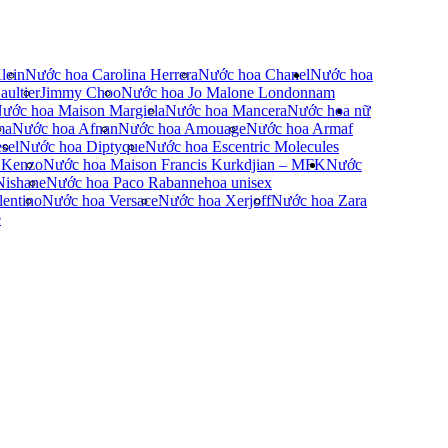
lein
Nước hoa Carolina Herrera
Nước hoa Chanel
Nước hoa
ultier
Jimmy Choo
Nước hoa Jo Malone London
nam
ước hoa Maison Margiela
Nước hoa Mancera
Nước hoa nữ
ma
Nước hoa Afnan
Nước hoa Amouage
Nước hoa Armaf
sel
Nước hoa Diptyque
Nước hoa Escentric Molecules
 Kenzo
Nước hoa Maison Francis Kurkdjian – MFK
Nước
Nishane
Nước hoa Paco Rabanne
hoa unisex
entino
Nước hoa Versace
Nước hoa Xerjoff
Nước hoa Zara
e