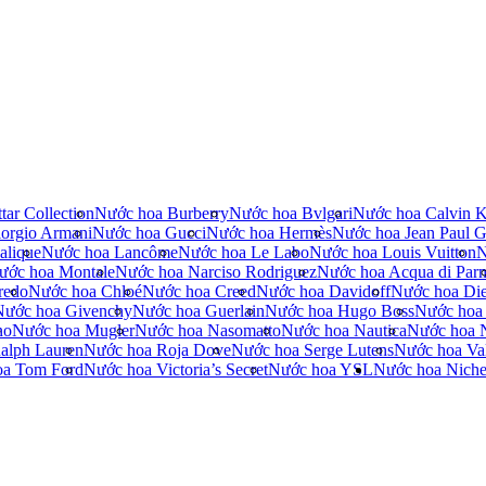
tar Collection
Nước hoa Burberry
Nước hoa Bvlgari
Nước hoa Calvin K
orgio Armani
Nước hoa Gucci
Nước hoa Hermès
Nước hoa Jean Paul Ga
alique
Nước hoa Lancôme
Nước hoa Le Labo
Nước hoa Louis Vuitton
N
ước hoa Montale
Nước hoa Narciso Rodriguez
Nước hoa Acqua di Par
redo
Nước hoa Chloé
Nước hoa Creed
Nước hoa Davidoff
Nước hoa Die
Nước hoa Givenchy
Nước hoa Guerlain
Nước hoa Hugo Boss
Nước hoa
no
Nước hoa Mugler
Nước hoa Nasomatto
Nước hoa Nautica
Nước hoa 
alph Lauren
Nước hoa Roja Dove
Nước hoa Serge Lutens
Nước hoa Val
oa Tom Ford
Nước hoa Victoria’s Secret
Nước hoa YSL
Nước hoa Nich