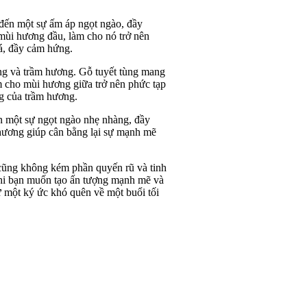
ến một sự ấm áp ngọt ngào, đầy
mùi hương đầu, làm cho nó trở nên
á, đầy cảm hứng.
ng và trầm hương. Gỗ tuyết tùng mang
m cho mùi hương giữa trở nên phức tạp
g của trầm hương.
n một sự ngọt ngào nhẹ nhàng, đầy
 hương giúp cân bằng lại sự mạnh mẽ
cũng không kém phần quyến rũ và tinh
 khi bạn muốn tạo ấn tượng mạnh mẽ và
ư một ký ức khó quên về một buổi tối