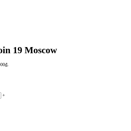
oin 19 Moscow
000₫.
+