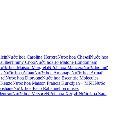
lein
Nước hoa Carolina Herrera
Nước hoa Chanel
Nước hoa
ultier
Jimmy Choo
Nước hoa Jo Malone London
nam
ước hoa Maison Margiela
Nước hoa Mancera
Nước hoa nữ
ma
Nước hoa Afnan
Nước hoa Amouage
Nước hoa Armaf
sel
Nước hoa Diptyque
Nước hoa Escentric Molecules
 Kenzo
Nước hoa Maison Francis Kurkdjian – MFK
Nước
Nishane
Nước hoa Paco Rabanne
hoa unisex
entino
Nước hoa Versace
Nước hoa Xerjoff
Nước hoa Zara
e