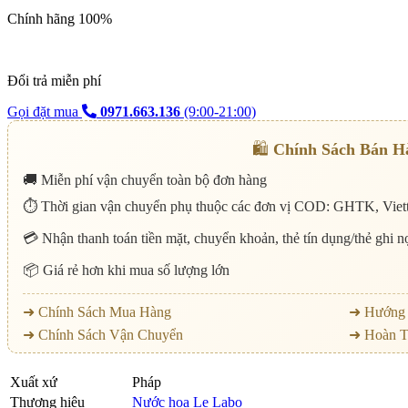
Chính hãng 100%
Đổi trả miễn phí
Gọi đặt mua
0971.663.136
(9:00-21:00)
🛍️
Chính Sách Bán H
🚚 Miễn phí vận chuyển toàn bộ đơn hàng
⏱️ Thời gian vận chuyển phụ thuộc các đơn vị COD: GHTK, Viett
💳 Nhận thanh toán tiền mặt, chuyển khoản, thẻ tín dụng/thẻ ghi 
📦 Giá rẻ hơn khi mua số lượng lớn
➜ Chính Sách Mua Hàng
➜ Hướng 
➜ Chính Sách Vận Chuyển
➜ Hoàn T
Xuất xứ
Pháp
Thương hiệu
Nước hoa Le Labo