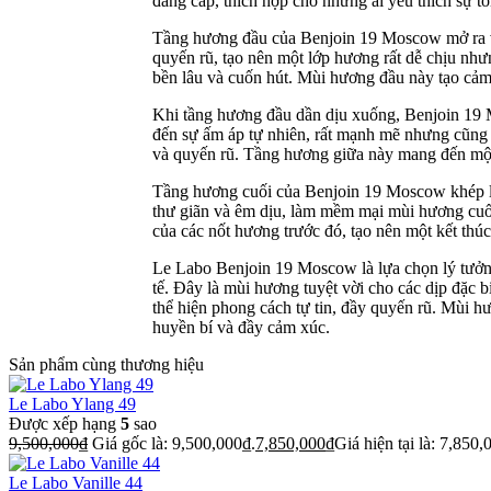
đẳng cấp, thích hợp cho những ai yêu thích sự t
Tầng hương đầu của Benjoin 19 Moscow mở ra v
quyến rũ, tạo nên một lớp hương rất dễ chịu n
bền lâu và cuốn hút. Mùi hương đầu này tạo cảm
Khi tầng hương đầu dần dịu xuống, Benjoin 19 
đến sự ấm áp tự nhiên, rất mạnh mẽ nhưng cũng 
và quyến rũ. Tầng hương giữa này mang đến một
Tầng hương cuối của Benjoin 19 Moscow khép lạ
thư giãn và êm dịu, làm mềm mại mùi hương cuối
của các nốt hương trước đó, tạo nên một kết thúc
Le Labo Benjoin 19 Moscow là lựa chọn lý tưởn
tế. Đây là mùi hương tuyệt vời cho các dịp đặc 
thể hiện phong cách tự tin, đầy quyến rũ. Mùi h
huyền bí và đầy cảm xúc.
Sản phẩm cùng thương hiệu
Le Labo Ylang 49
Được xếp hạng
5
sao
9,500,000
₫
Giá gốc là: 9,500,000₫.
7,850,000
₫
Giá hiện tại là: 7,850,
Le Labo Vanille 44