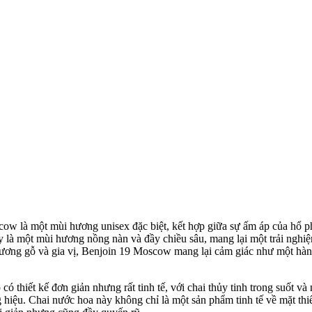
w là một mùi hương unisex đặc biệt, kết hợp giữa sự ấm áp của hổ ph
y là một mùi hương nồng nàn và đầy chiều sâu, mang lại một trải ngh
 hương gỗ và gia vị, Benjoin 19 Moscow mang lại cảm giác như một hà
hiết kế đơn giản nhưng rất tinh tế, với chai thủy tinh trong suốt và 
 hiệu. Chai nước hoa này không chỉ là một sản phẩm tinh tế về mặt th