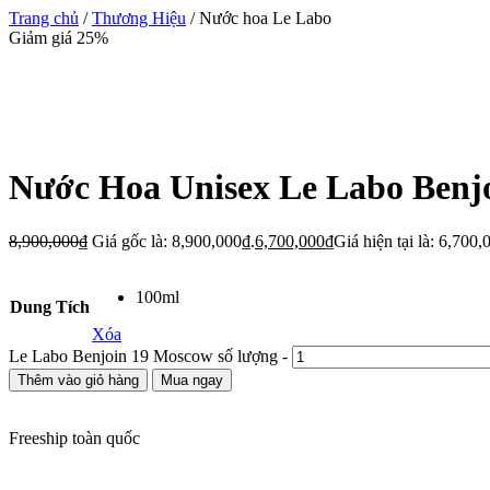
Trang chủ
/
Thương Hiệu
/ Nước hoa Le Labo
Giảm giá 25%
Nước Hoa Unisex Le Labo Benj
8,900,000
₫
Giá gốc là: 8,900,000₫.
6,700,000
₫
Giá hiện tại là: 6,700,
100ml
Dung Tích
Xóa
Le Labo Benjoin 19 Moscow số lượng
-
Thêm vào giỏ hàng
Mua ngay
Freeship toàn quốc