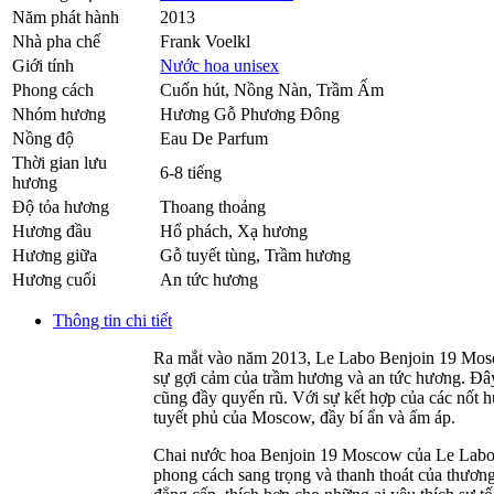
Năm phát hành
2013
Nhà pha chế
Frank Voelkl
Giới tính
Nước hoa unisex
Phong cách
Cuốn hút, Nồng Nàn, Trầm Ấm
Nhóm hương
Hương Gỗ Phương Đông
Nồng độ
Eau De Parfum
Thời gian lưu
6-8 tiếng
hương
Độ tỏa hương
Thoang thoảng
Hương đầu
Hổ phách
,
Xạ hương
Hương giữa
Gỗ tuyết tùng
,
Trầm hương
Hương cuối
An tức hương
Thông tin chi tiết
Ra mắt vào năm 2013, Le Labo Benjoin 19 Mosco
sự gợi cảm của trầm hương và an tức hương. Đâ
cũng đầy quyến rũ. Với sự kết hợp của các nốt
tuyết phủ của Moscow, đầy bí ẩn và ấm áp.
Chai nước hoa Benjoin 19 Moscow của Le Labo có t
phong cách sang trọng và thanh thoát của thương