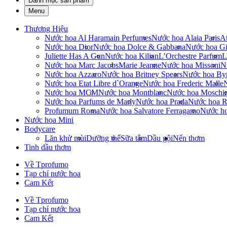
Danh mục sản phẩm
Menu
Thương Hiệu
Nước hoa Al Haramain Perfumes
Nước hoa Alaia Paris
At
Nước hoa Dior
Nước hoa Dolce & Gabbana
Nước hoa Gi
Juliette Has A Gun
Nước hoa Kilian
L’Orchestre Parfum
L
Nước hoa Marc Jacobs
Marie Jeanne
Nước hoa Missoni
N
Nước hoa Azzaro
Nước hoa Britney Spears
Nước hoa By
Nước hoa Etat Libre d`Orange
Nước hoa Frederic Malle
Nước hoa MCM
Nước hoa Montblanc
Nước hoa Moschi
Nước hoa Parfums de Marly
Nước hoa Prada
Nước hoa R
Profumum Roma
Nước hoa Salvatore Ferragamo
Nước h
Nước hoa Mini
Bodycare
Lăn khử mùi
Dưỡng thể
Sữa tắm
Dầu gội
Nến thơm
Tinh dầu thơm
Về Tprofumo
Tạp chí nước hoa
Cam Kết
Về Tprofumo
Tạp chí nước hoa
Cam Kết