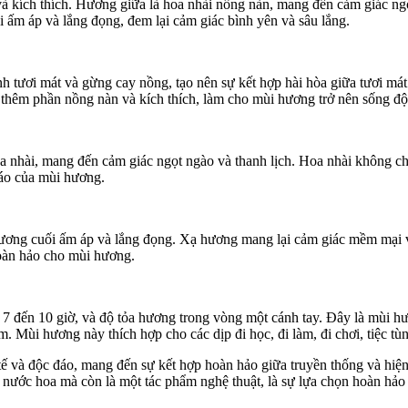
và kích thích. Hương giữa là hoa nhài nồng nàn, mang đến cảm giác ngọ
i ấm áp và lắng đọng, đem lại cảm giác bình yên và sâu lắng.
h tươi mát và gừng cay nồng, tạo nên sự kết hợp hài hòa giữa tươi m
g thêm phần nồng nàn và kích thích, làm cho mùi hương trở nên sống đ
a nhài, mang đến cảm giác ngọt ngào và thanh lịch. Hoa nhài không ch
 đáo của mùi hương.
hương cuối ấm áp và lắng đọng. Xạ hương mang lại cảm giác mềm mại và
oàn hảo cho mùi hương.
ừ 7 đến 10 giờ, và độ tỏa hương trong vòng một cánh tay. Đây là mùi 
. Mùi hương này thích hợp cho các dịp đi học, đi làm, đi chơi, tiệc tù
ế và độc đáo, mang đến sự kết hợp hoàn hảo giữa truyền thống và hiện đ
 nước hoa mà còn là một tác phẩm nghệ thuật, là sự lựa chọn hoàn hảo 