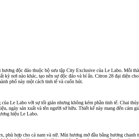
 hương độc đáo thuộc bộ sưu tập City Exclusive của Le Labo. Mỗi thà
ất kỳ nơi nào khác, tạo nên sự độc đáo và bí ẩn. Citron 28 đại diện ch
thành phố này một cách tinh tế và cuốn hút.
 của Le Labo với sự tối giản nhưng không kém phần tinh tế. Chai thủy 
 liệu, ngày sản xuất và tên người sở hữu. Thiết kế này mang đến cảm 
hương hiệu Le Labo.
ex, phù hợp cho cả nam và nữ. Mùi hương mở đầu bằng hương chanh t