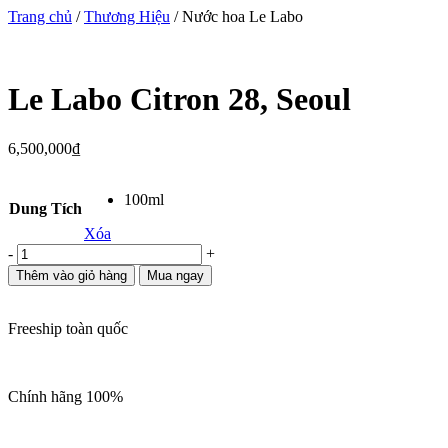
Trang chủ
/
Thương Hiệu
/ Nước hoa Le Labo
Le Labo Citron 28, Seoul
6,500,000
₫
100ml
Dung Tích
Xóa
Le
-
+
Labo
Thêm vào giỏ hàng
Mua ngay
Citron
28,
Seoul
Freeship toàn quốc
số
lượng
Chính hãng 100%