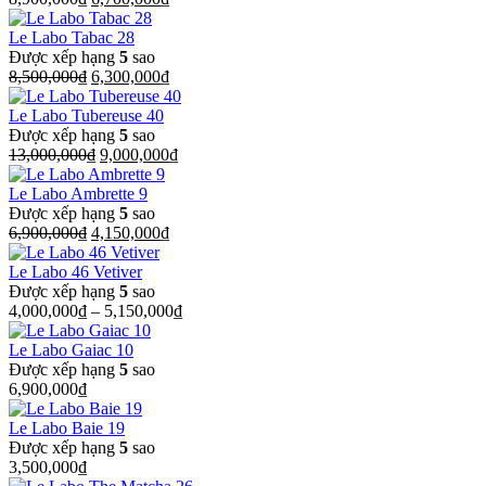
gốc
hiện
là:
tại
Le Labo Tabac 28
8,900,000₫.
là:
Được xếp hạng
5
sao
Giá
6,700,000₫.
Giá
8,500,000
₫
6,300,000
₫
gốc
hiện
là:
tại
Le Labo Tubereuse 40
8,500,000₫.
là:
Được xếp hạng
5
sao
Giá
6,300,000₫.
Giá
13,000,000
₫
9,000,000
₫
gốc
hiện
là:
tại
Le Labo Ambrette 9
13,000,000₫.
là:
Được xếp hạng
5
sao
Giá
Giá
9,000,000₫.
6,900,000
₫
4,150,000
₫
gốc
hiện
là:
tại
Le Labo 46 Vetiver
6,900,000₫.
là:
Được xếp hạng
5
sao
4,150,000₫.
4,000,000
₫
–
5,150,000
₫
Le Labo Gaiac 10
Được xếp hạng
5
sao
6,900,000
₫
Le Labo Baie 19
Được xếp hạng
5
sao
3,500,000
₫