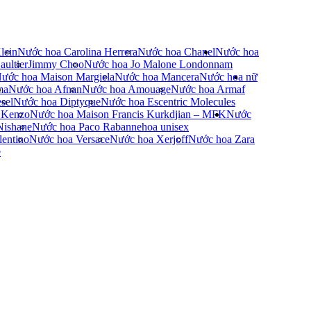
lein
Nước hoa Carolina Herrera
Nước hoa Chanel
Nước hoa
ultier
Jimmy Choo
Nước hoa Jo Malone London
nam
ước hoa Maison Margiela
Nước hoa Mancera
Nước hoa nữ
ma
Nước hoa Afnan
Nước hoa Amouage
Nước hoa Armaf
sel
Nước hoa Diptyque
Nước hoa Escentric Molecules
 Kenzo
Nước hoa Maison Francis Kurkdjian – MFK
Nước
Nishane
Nước hoa Paco Rabanne
hoa unisex
entino
Nước hoa Versace
Nước hoa Xerjoff
Nước hoa Zara
e