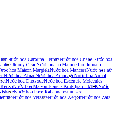
lein
Nước hoa Carolina Herrera
Nước hoa Chanel
Nước hoa
ultier
Jimmy Choo
Nước hoa Jo Malone London
nam
ước hoa Maison Margiela
Nước hoa Mancera
Nước hoa nữ
ma
Nước hoa Afnan
Nước hoa Amouage
Nước hoa Armaf
sel
Nước hoa Diptyque
Nước hoa Escentric Molecules
 Kenzo
Nước hoa Maison Francis Kurkdjian – MFK
Nước
Nishane
Nước hoa Paco Rabanne
hoa unisex
entino
Nước hoa Versace
Nước hoa Xerjoff
Nước hoa Zara
e