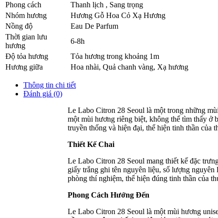
Phong cách
Thanh lịch , Sang trọng
Nhóm hương
Hương Gỗ Hoa Cỏ Xạ Hương
Nồng độ
Eau De Parfum
Thời gian lưu
6-8h
hương
Độ tỏa hương
Tỏa hương trong khoảng 1m
Hương giữa
Hoa nhài
,
Quả chanh vàng
,
Xạ hương
Thông tin chi tiết
Đánh giá (0)
Le Labo Citron 28 Seoul là một trong những mùi
một mùi hương riêng biệt, không thể tìm thấy ở b
truyền thống và hiện đại, thể hiện tinh thần của 
Thiết Kế Chai
Le Labo Citron 28 Seoul mang thiết kế đặc trưng
giấy trắng ghi tên nguyên liệu, số lượng nguyên
phòng thí nghiệm, thể hiện đúng tinh thần của t
Phong Cách Hướng Đến
Le Labo Citron 28 Seoul là một mùi hương unis