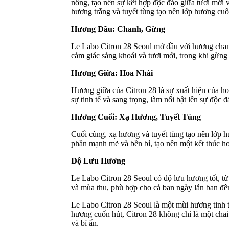
nồng, tạo nên sự kết hợp độc đáo giữa tươi mới 
hương trắng và tuyết tùng tạo nên lớp hương cuố
Hương Đầu: Chanh, Gừng
Le Labo Citron 28 Seoul mở đầu với hương chan
cảm giác sảng khoái và tươi mới, trong khi gừn
Hương Giữa: Hoa Nhài
Hương giữa của Citron 28 là sự xuất hiện của ho
sự tinh tế và sang trọng, làm nổi bật lên sự độc
Hương Cuối: Xạ Hương, Tuyết Tùng
Cuối cùng, xạ hương và tuyết tùng tạo nên lớp 
phần mạnh mẽ và bền bỉ, tạo nên một kết thúc h
Độ Lưu Hương
Le Labo Citron 28 Seoul có độ lưu hương tốt, t
và mùa thu, phù hợp cho cả ban ngày lẫn ban đêm
Le Labo Citron 28 Seoul là một mùi hương tinh t
hương cuốn hút, Citron 28 không chỉ là một chai
và bí ẩn.