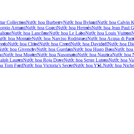
tar Collection
Nước hoa Burberry
Nước hoa Bvlgari
Nước hoa Calvin K
orgio Armani
Nước hoa Gucci
Nước hoa Hermès
Nước hoa Jean Paul Ga
alique
Nước hoa Lancôme
Nước hoa Le Labo
Nước hoa Louis Vuitton
N
ước hoa Montale
Nước hoa Narciso Rodriguez
Nước hoa Acqua di Par
redo
Nước hoa Chloé
Nước hoa Creed
Nước hoa Davidoff
Nước hoa Die
Nước hoa Givenchy
Nước hoa Guerlain
Nước hoa Hugo Boss
Nước hoa
no
Nước hoa Mugler
Nước hoa Nasomatto
Nước hoa Nautica
Nước hoa 
alph Lauren
Nước hoa Roja Dove
Nước hoa Serge Lutens
Nước hoa Val
oa Tom Ford
Nước hoa Victoria’s Secret
Nước hoa YSL
Nước hoa Nich