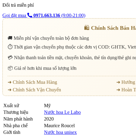
Đổi trả miễn phí
Gọi đặt mua
0971.663.136
(9:00-21:00)
🛍️
Chính Sách Bán H
🚚 Miễn phí vận chuyển toàn bộ đơn hàng
⏱️ Thời gian vận chuyển phụ thuộc các đơn vị COD: GHTK, Viett
💳 Nhận thanh toán tiền mặt, chuyển khoản, thẻ tín dụng/thẻ ghi 
📦 Giá rẻ hơn khi mua số lượng lớn
➜ Chính Sách Mua Hàng
➜ Hướng 
➜ Chính Sách Vận Chuyển
➜ Hoàn T
Xuất xứ
Mỹ
Thương hiệu
Nước hoa Le Labo
Năm phát hành
2020
Nhà pha chế
Maurice Roucel
Giới tính
Nước hoa unisex