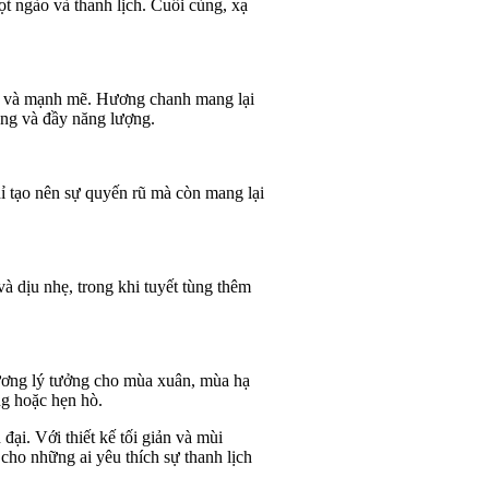
t ngào và thanh lịch. Cuối cùng, xạ
át và mạnh mẽ. Hương chanh mang lại
ộng và đầy năng lượng.
ỉ tạo nên sự quyến rũ mà còn mang lại
 dịu nhẹ, trong khi tuyết tùng thêm
hương lý tưởng cho mùa xuân, mùa hạ
ng hoặc hẹn hò.
ại. Với thiết kế tối giản và mùi
cho những ai yêu thích sự thanh lịch