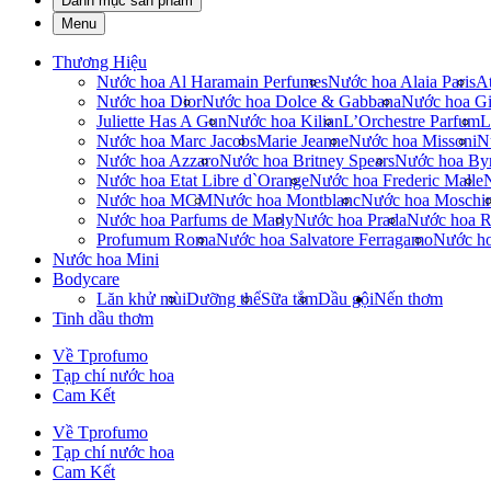
Danh mục sản phẩm
Menu
Thương Hiệu
Nước hoa Al Haramain Perfumes
Nước hoa Alaia Paris
At
Nước hoa Dior
Nước hoa Dolce & Gabbana
Nước hoa Gi
Juliette Has A Gun
Nước hoa Kilian
L’Orchestre Parfum
L
Nước hoa Marc Jacobs
Marie Jeanne
Nước hoa Missoni
N
Nước hoa Azzaro
Nước hoa Britney Spears
Nước hoa By
Nước hoa Etat Libre d`Orange
Nước hoa Frederic Malle
Nước hoa MCM
Nước hoa Montblanc
Nước hoa Moschi
Nước hoa Parfums de Marly
Nước hoa Prada
Nước hoa R
Profumum Roma
Nước hoa Salvatore Ferragamo
Nước h
Nước hoa Mini
Bodycare
Lăn khử mùi
Dưỡng thể
Sữa tắm
Dầu gội
Nến thơm
Tinh dầu thơm
Về Tprofumo
Tạp chí nước hoa
Cam Kết
Về Tprofumo
Tạp chí nước hoa
Cam Kết