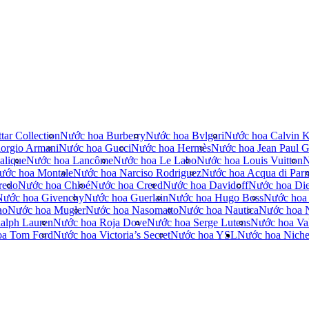
tar Collection
Nước hoa Burberry
Nước hoa Bvlgari
Nước hoa Calvin K
orgio Armani
Nước hoa Gucci
Nước hoa Hermès
Nước hoa Jean Paul Ga
alique
Nước hoa Lancôme
Nước hoa Le Labo
Nước hoa Louis Vuitton
N
ước hoa Montale
Nước hoa Narciso Rodriguez
Nước hoa Acqua di Par
redo
Nước hoa Chloé
Nước hoa Creed
Nước hoa Davidoff
Nước hoa Die
Nước hoa Givenchy
Nước hoa Guerlain
Nước hoa Hugo Boss
Nước hoa
no
Nước hoa Mugler
Nước hoa Nasomatto
Nước hoa Nautica
Nước hoa 
alph Lauren
Nước hoa Roja Dove
Nước hoa Serge Lutens
Nước hoa Val
oa Tom Ford
Nước hoa Victoria’s Secret
Nước hoa YSL
Nước hoa Nich