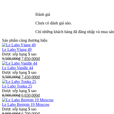
Đánh giá
Chưa có đánh giá nào.
Chỉ những khách hàng đã đăng nhập và mua sản 
Sản phẩm cùng thương hiệu
Le Labo Ylang 49
Được xếp hạng
5
sao
Giá
Giá
9,500,000
₫
7,850,000
₫
gốc
hiện
là:
tại
Le Labo Vanille 44
9,500,000₫.
là:
Được xếp hạng
5
sao
Giá
7,850,000₫.
Giá
9,500,000
₫
7,450,000
₫
gốc
hiện
là:
tại
Le Labo Tonka 25
9,500,000₫.
là:
Được xếp hạng
5
sao
Giá
7,450,000₫.
Giá
8,900,000
₫
6,650,000
₫
gốc
hiện
là:
tại
Le Labo Benjoin 19 Moscow
8,900,000₫.
là:
Được xếp hạng
5
sao
Giá
6,650,000₫.
Giá
8,900,000
₫
6,700,000
₫