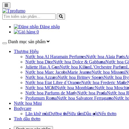
Đăng nhập
0
Danh mục sản phẩm
Thương Hiệu
Nước hoa Al Haramain Perfumes
Nước hoa Alaia Paris
At
Nước hoa Dior
Nước hoa Dolce & Gabbana
Nước hoa Gi
Juliette Has A Gun
Nước hoa Kilian
L’Orchestre Parfum
L
Nước hoa Marc Jacobs
Marie Jeanne
Nước hoa Missoni
N
Nước hoa Azzaro
Nước hoa Britney Spears
Nước hoa By
Nước hoa Etat Libre d`Orange
Nước hoa Frederic Malle
Nước hoa MCM
Nước hoa Montblanc
Nước hoa Moschi
Nước hoa Parfums de Marly
Nước hoa Prada
Nước hoa R
Profumum Roma
Nước hoa Salvatore Ferragamo
Nước h
Nước hoa Mini
Bodycare
Lăn khử mùi
Dưỡng thể
Sữa tắm
Dầu gội
Nến thơm
Tinh dầu thơm