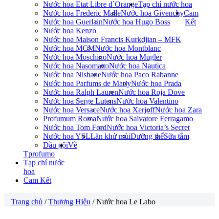
Nước hoa Etat Libre d`Orange
Tạp chí nước hoa
Nước hoa Frederic Malle
Nước hoa Givenchy
Cam
Nước hoa Guerlain
Nước hoa Hugo Boss
Kết
Nước hoa Kenzo
Nước hoa Maison Francis Kurkdjian – MFK
Nước hoa MCM
Nước hoa Montblanc
Nước hoa Moschino
Nước hoa Mugler
Nước hoa Nasomatto
Nước hoa Nautica
Nước hoa Nishane
Nước hoa Paco Rabanne
Nước hoa Parfums de Marly
Nước hoa Prada
Nước hoa Ralph Lauren
Nước hoa Roja Dove
Nước hoa Serge Lutens
Nước hoa Valentino
Nước hoa Versace
Nước hoa Xerjoff
Nước hoa Zara
Profumum Roma
Nước hoa Salvatore Ferragamo
Nước hoa Tom Ford
Nước hoa Victoria’s Secret
Nước hoa YSL
Lăn khử mùi
Dưỡng thể
Sữa tắm
Dầu gội
Về
Tprofumo
Tạp chí nước
hoa
Cam Kết
Trang chủ
/
Thương Hiệu
/ Nước hoa Le Labo