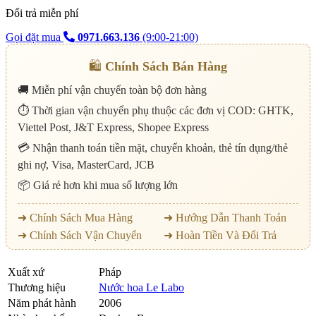
Đổi trả miễn phí
Gọi đặt mua
0971.663.136
(9:00-21:00)
🛍️
Chính Sách Bán Hàng
🚚 Miễn phí vận chuyển toàn bộ đơn hàng
⏱️ Thời gian vận chuyển phụ thuộc các đơn vị COD: GHTK,
Viettel Post, J&T Express, Shopee Express
💳 Nhận thanh toán tiền mặt, chuyển khoản, thẻ tín dụng/thẻ
ghi nợ, Visa, MasterCard, JCB
📦 Giá rẻ hơn khi mua số lượng lớn
➜ Chính Sách Mua Hàng
➜ Hướng Dẫn Thanh Toán
➜ Chính Sách Vận Chuyển
➜ Hoàn Tiền Và Đổi Trả
Xuất xứ
Pháp
Thương hiệu
Nước hoa Le Labo
Năm phát hành
2006