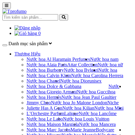
0
Danh mục sản phẩm
Thương Hiệu
Nước hoa Al Haramain Perfumes
Nước hoa nam
Nước hoa Alaia Paris
Attar Collection
Nước hoa nữ
Nước hoa Burberry
Nước hoa Bvlgari
Nước hoa
Nước hoa Calvin Klein
Nước hoa Carolina Herrera
Nước hoa Chanel
Nước hoa Dior
unisex
Nước hoa Dolce & Gabbana
Nước
Nước hoa Giorgio Armani
Nước hoa Gucci
hoa
Nước hoa Hermès
Nước hoa Jean Paul Gaultier
Jimmy Choo
Nước hoa Jo Malone London
Niche
Juliette Has A Gun
Nước hoa Kilian
Nước hoa Mini
L’Orchestre Parfum
Lalique
Nước hoa Lancôme
Nước hoa Le Labo
Nước hoa Louis Vuitton
Nước hoa Maison Margiela
Nước hoa Mancera
Nước hoa Marc Jacobs
Marie Jeanne
Bodycare