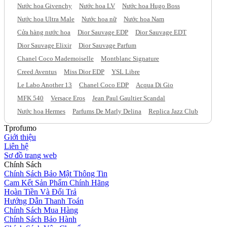
Nước hoa Givenchy
Nước hoa LV
Nước hoa Hugo Boss
Nước hoa Ultra Male
Nước hoa nữ
Nước hoa Nam
Cửa hàng nước hoa
Dior Sauvage EDP
Dior Sauvage EDT
Dior Sauvage Elixir
Dior Sauvage Parfum
Chanel Coco Mademoiselle
Montblanc Signature
Creed Aventus
Miss Dior EDP
YSL Libre
Le Labo Another 13
Chanel Coco EDP
Acqua Di Gio
MFK 540
Versace Eros
Jean Paul Gaultier Scandal
Nước hoa Hermes
Parfums De Marly Delina
Replica Jazz Club
Tprofumo
Giới thiệu
Liên hệ
Sơ đồ trang web
Chính Sách
Chính Sách Bảo Mật Thông Tin
Cam Kết Sản Phẩm Chính Hãng
Hoàn Tiền Và Đổi Trả
Hướng Dẫn Thanh Toán
Chính Sách Mua Hàng
Chính Sách Bảo Hành