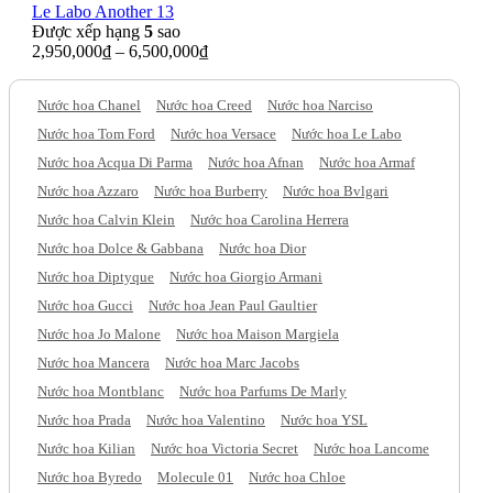
Le Labo Another 13
Được xếp hạng
5
sao
2,950,000
₫
–
6,500,000
₫
Nước hoa Chanel
Nước hoa Creed
Nước hoa Narciso
Nước hoa Tom Ford
Nước hoa Versace
Nước hoa Le Labo
Nước hoa Acqua Di Parma
Nước hoa Afnan
Nước hoa Armaf
Nước hoa Azzaro
Nước hoa Burberry
Nước hoa Bvlgari
Nước hoa Calvin Klein
Nước hoa Carolina Herrera
Nước hoa Dolce & Gabbana
Nước hoa Dior
Nước hoa Diptyque
Nước hoa Giorgio Armani
Nước hoa Gucci
Nước hoa Jean Paul Gaultier
Nước hoa Jo Malone
Nước hoa Maison Margiela
Nước hoa Mancera
Nước hoa Marc Jacobs
Nước hoa Montblanc
Nước hoa Parfums De Marly
Nước hoa Prada
Nước hoa Valentino
Nước hoa YSL
Nước hoa Kilian
Nước hoa Victoria Secret
Nước hoa Lancome
Nước hoa Byredo
Molecule 01
Nước hoa Chloe