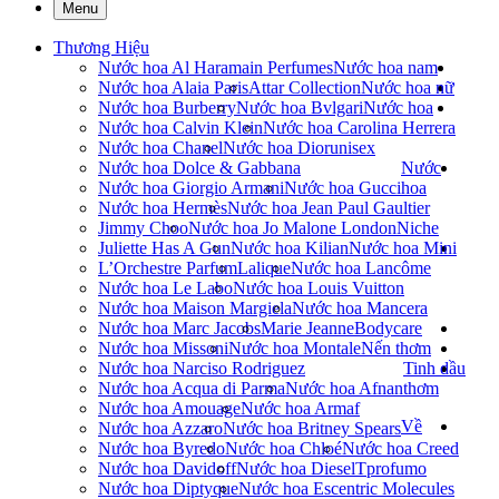
Menu
Thương Hiệu
Nước hoa Al Haramain Perfumes
Nước hoa nam
Nước hoa Alaia Paris
Attar Collection
Nước hoa nữ
Nước hoa Burberry
Nước hoa Bvlgari
Nước hoa
Nước hoa Calvin Klein
Nước hoa Carolina Herrera
Nước hoa Chanel
Nước hoa Dior
unisex
Nước hoa Dolce & Gabbana
Nước
Nước hoa Giorgio Armani
Nước hoa Gucci
hoa
Nước hoa Hermès
Nước hoa Jean Paul Gaultier
Jimmy Choo
Nước hoa Jo Malone London
Niche
Juliette Has A Gun
Nước hoa Kilian
Nước hoa Mini
L’Orchestre Parfum
Lalique
Nước hoa Lancôme
Nước hoa Le Labo
Nước hoa Louis Vuitton
Nước hoa Maison Margiela
Nước hoa Mancera
Nước hoa Marc Jacobs
Marie Jeanne
Bodycare
Nước hoa Missoni
Nước hoa Montale
Nến thơm
Nước hoa Narciso Rodriguez
Tinh dầu
Nước hoa Acqua di Parma
Nước hoa Afnan
thơm
Nước hoa Amouage
Nước hoa Armaf
Về
Nước hoa Azzaro
Nước hoa Britney Spears
Nước hoa Byredo
Nước hoa Chloé
Nước hoa Creed
Nước hoa Davidoff
Nước hoa Diesel
Tprofumo
Nước hoa Diptyque
Nước hoa Escentric Molecules