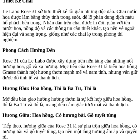
Thiết Kế Chai
Le Labo Rose 31 sở hữu thiết kế tối giản nhưng độc đáo. Chai nước
hoa được làm bằng thủy tinh trong suốt, để lộ phần dung dịch màu
hổ phách bên trong. Nhãn dán trên chai được in đơn giản với tên
nước hoa, nồng độ và các thông tin cần thiết khác, tạo nên vẻ ngoài
hiện đại và sang trọng, giống như các chai lọ trong phòng thí
nghiệm.
Phong Cách Hướng Đến
Rose 31 của Le Labo được xây dựng trên nền tảng của những nốt
hương hoa, gỗ và xạ hương. Mục tiêu của Rose 31 là biến hoa hồng
Grasse thành một hương thơm mạnh mẽ và nam tính, nhưng vẫn giữ
được độ tinh tế và thanh lịch.
Hương Đầu: Hoa hồng, Thì là Ba Tư, Thì là
Mở đầu bản giao hưởng hương thơm là sự kết hợp giữa hoa hồng,
thì là Ba Tư và thì là, mang đến cảm giác tươi mát và thanh lịch.
Hương Giữa: Hoa hồng, Cỏ hương bài, Gỗ tuyết tùng
Tiếp theo, hương giữa của Rose 31 là sự pha trộn giữa hoa hồng, cỏ
hương bài và gỗ tuyết tùng, tạo nên một tầng hương ấm áp và quyến
rũ.