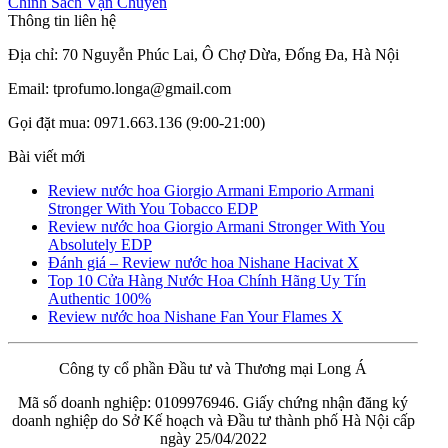
Chính Sách Vận Chuyển
Thông tin liên hệ
Địa chỉ: 70 Nguyễn Phúc Lai, Ô Chợ Dừa, Đống Đa, Hà Nội
Email: tprofumo.longa@gmail.com
Gọi đặt mua: 0971.663.136 (9:00-21:00)
Bài viết mới
Review nước hoa Giorgio Armani Emporio Armani
Stronger With You Tobacco EDP
Review nước hoa Giorgio Armani Stronger With You
Absolutely EDP
Đánh giá – Review nước hoa Nishane Hacivat X
Top 10 Cửa Hàng Nước Hoa Chính Hãng Uy Tín
Authentic 100%
Review nước hoa Nishane Fan Your Flames X
Công ty cổ phần Đầu tư và Thương mại Long Á
Mã số doanh nghiệp: 0109976946. Giấy chứng nhận đăng ký
doanh nghiệp do Sở Kế hoạch và Đầu tư thành phố Hà Nội cấp
ngày 25/04/2022