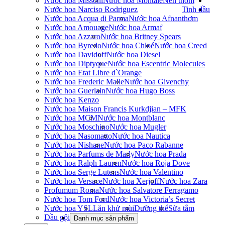
Nước hoa Missoni
Nước hoa Montale
Nến thơm
Nước hoa Narciso Rodriguez
Tinh dầu
Nước hoa Acqua di Parma
Nước hoa Afnan
thơm
Nước hoa Amouage
Nước hoa Armaf
Nước hoa Azzaro
Nước hoa Britney Spears
Nước hoa Byredo
Nước hoa Chloé
Nước hoa Creed
Nước hoa Davidoff
Nước hoa Diesel
Nước hoa Diptyque
Nước hoa Escentric Molecules
Nước hoa Etat Libre d`Orange
Nước hoa Frederic Malle
Nước hoa Givenchy
Nước hoa Guerlain
Nước hoa Hugo Boss
Nước hoa Kenzo
Nước hoa Maison Francis Kurkdjian – MFK
Nước hoa MCM
Nước hoa Montblanc
Nước hoa Moschino
Nước hoa Mugler
Nước hoa Nasomatto
Nước hoa Nautica
Nước hoa Nishane
Nước hoa Paco Rabanne
Nước hoa Parfums de Marly
Nước hoa Prada
Nước hoa Ralph Lauren
Nước hoa Roja Dove
Nước hoa Serge Lutens
Nước hoa Valentino
Nước hoa Versace
Nước hoa Xerjoff
Nước hoa Zara
Profumum Roma
Nước hoa Salvatore Ferragamo
Nước hoa Tom Ford
Nước hoa Victoria’s Secret
Nước hoa YSL
Lăn khử mùi
Dưỡng thể
Sữa tắm
Dầu gội
Danh mục sản phẩm