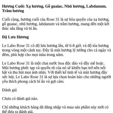
Hương Cuối: Xạ hương, Gỗ guaiac, Nhũ hương, Labdanum,
Trầm hương
Cuối cùng, hương cuối của Rose 31 là sự hòa quyện của xạ hương,
gỗ guaiac, nhũ hương, labdanum và trầm hương, mang đến một kết
thúc sâu lắng và bí ẩn.
Độ Lưu Hương
Le Labo Rose 31 có độ lưu hương lâu, từ 6-8 giờ, và độ tỏa hương
trong vòng một cánh tay. Đây là mùi hương lý tưởng cho cả ngày và
đêm, phù hợp cho mọi mùa trong năm.
Le Labo Rose 31 là một chai nước hoa độc đáo và đầy mê hoặc.
Mùi hương phức tạp và quyến rũ của nó sẽ khiến bạn trở nên nổi
bật và thu hút mọi ánh nhìn. Với thiết kế tinh tế và mùi hương đầy
sức hút, Le Labo Rose 31 là sự lựa chọn hoàn hảo cho những người
yêu thích phong cách bí ẩn và gợi cảm.
Đánh giá
Chưa có đánh giá nào.
Chỉ những khách hàng đã đăng nhập và mua sản phẩm này mới có
thể đưa ra đánh giá.