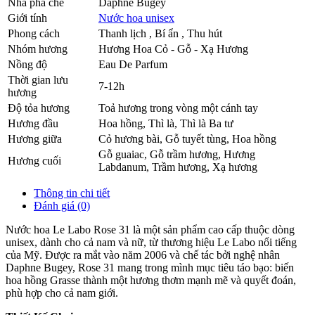
Nhà pha chế
Daphne Bugey
Giới tính
Nước hoa unisex
Phong cách
Thanh lịch , Bí ẩn , Thu hút
Nhóm hương
Hương Hoa Cỏ - Gỗ - Xạ Hương
Nồng độ
Eau De Parfum
Thời gian lưu
7-12h
hương
Độ tỏa hương
Toả hương trong vòng một cánh tay
Hương đầu
Hoa hồng
,
Thì là
,
Thì là Ba tư
Hương giữa
Cỏ hương bài
,
Gỗ tuyết tùng
,
Hoa hồng
Gỗ guaiac
,
Gỗ trầm hương
,
Hương
Hương cuối
Labdanum
,
Trầm hương
,
Xạ hương
Thông tin chi tiết
Đánh giá (0)
Nước hoa Le Labo Rose 31 là một sản phẩm cao cấp thuộc dòng
unisex, dành cho cả nam và nữ, từ thương hiệu Le Labo nổi tiếng
của Mỹ. Được ra mắt vào năm 2006 và chế tác bởi nghệ nhân
Daphne Bugey, Rose 31 mang trong mình mục tiêu táo bạo: biến
hoa hồng Grasse thành một hương thơm mạnh mẽ và quyết đoán,
phù hợp cho cả nam giới.