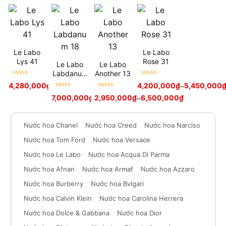
Le Labo
Le Labo
Lys 41
Rose 31
Le Labo
Le Labo
Labdanum
Another 13
Được xếp
Được xếp
18
4,280,000
₫
–
5,280,000
₫
4,200,000
₫
–
5,450,000
hạng
5
sao
hạng
5
sao
Được xếp
Được xếp
7,000,000
₫
2,950,000
₫
–
6,500,000
₫
hạng
5
sao
hạng
5
sao
Nước hoa Chanel
Nước hoa Creed
Nước hoa Narciso
Nước hoa Tom Ford
Nước hoa Versace
Nước hoa Le Labo
Nước hoa Acqua Di Parma
Nước hoa Afnan
Nước hoa Armaf
Nước hoa Azzaro
Nước hoa Burberry
Nước hoa Bvlgari
Nước hoa Calvin Klein
Nước hoa Carolina Herrera
Nước hoa Dolce & Gabbana
Nước hoa Dior