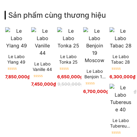
Sản phẩm cùng thương hiệu
Le Labo
Le Labo
Le Labo
Ylang 49
Tonka 25
Tabac 28
Le Labo
Vanille 44
Le Labo
Được xếp
Được xếp
Được xếp
Benjoin 19
7,850,000
₫
9,500,000
₫
6,650,000
₫
8,900,000
₫
6,300,000
₫
hạng
5
sao
hạng
5
sao
hạng
5
sao
Được xếp
Moscow
7,450,000
₫
9,500,000
₫
hạng
5
sao
Được xếp
6,700,000
₫
8,900,000
₫
hạng
5
sao
Le Labo
Tubereuse
40