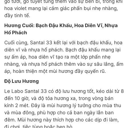
gỗ tươi, gỗ tuyết tùng thêm vào sự bền bỉ, trong khi
hoa violet mang lại cảm giác phấn bụi nhẹ nhàng,
đầy tinh tế.
Hương Cuối: Bạch Đậu Khấu, Hoa Diên Vĩ, Nhựa
Hổ Phách
Cuối cùng, Santal 33 kết lại với bạch đậu khấu, hoa
diên vĩ và nhựa hổ phách. Bạch đậu khấu mang lại
sự ấm áp, hoa diên vĩ tạo ra một lớp phấn nhẹ
nhàng, và nhựa hổ phách thêm vào sự sâu lắng, ấm
áp, hoàn thiện một mùi hương đầy quyến rũ.
Độ Lưu Hương
Le Labo Santal 33 có độ lưu hương tốt, kéo dài từ 8
đến 10 giờ, và độ tỏa hương xa, trong vòng bán
kính 2 mét. Đây là mùi hương lý tưởng cho mùa thu
và mùa đông, phù hợp cho cả ban ngày lẫn ban
đêm. Mùi hương này thích hợp cho các dịp đi làm,
đi chơi, tiệc tùng hoặc hẹn hò.