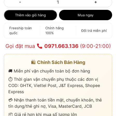
-
+
Thêm vào giỏ hàng
Mua ngay
Freeship toàn
Chính hãng
Đổi trả miễn phí
quốc
100%
Gọi đặt mua
0971.663.136
(9:00-21:00)
🛍️
Chính Sách Bán Hàng
🚚 Miễn phí vận chuyển toàn bộ đơn hàng
⏱️ Thời gian vận chuyển phụ thuộc các đơn vị
COD: GHTK, Viettel Post, J&T Express, Shopee
Express
💳 Nhận thanh toán tiền mặt, chuyển khoản, thẻ
tín dụng/thẻ ghi nợ, Visa, MasterCard, JCB
📦 Giá rẻ hơn khi mua số lượng lớn