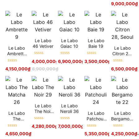
Được xếp
9,000,000
₫
hạng
5
sao
Le Labo
Le Labo
Le Labo
46 Vetiver
Gaiac 10
Baie 19
Le Labo
Le Labo
Ambrette
Citron 28,
Được xếp
Được xếp
Được xếp
9
Seoul
4,000,000
₫
6,900,000
–
5,150,000
₫
₫
3,500,000
₫
hạng
5
sao
hạng
5
sao
hạng
5
sao
Được xếp
Được xếp
4,150,000
₫
6,900,000
₫
6,500,000
₫
hạng
5
sao
hạng
5
sao
Le Labo
Le Labo
The Noir
Neroli 36
Le Labo
Le Labo
Le Labo
29
The
Patchouli
Bergamote
Được xếp
Được xếp
Matcha 26
24
22
4,280,000
₫
–
7,000,000
5,480,000
₫
₫
hạng
5
sao
hạng
5
sao
Được xếp
Được xếp
Được xếp
4,650,000
₫
5,350,000
₫
4,250,000
₫
hạng
5
sao
hạng
5
sao
hạng
5
sao