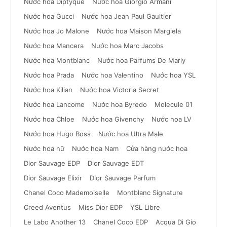
Nước hoa Diptyque
Nước hoa Giorgio Armani
Nước hoa Gucci
Nước hoa Jean Paul Gaultier
Nước hoa Jo Malone
Nước hoa Maison Margiela
Nước hoa Mancera
Nước hoa Marc Jacobs
Nước hoa Montblanc
Nước hoa Parfums De Marly
Nước hoa Prada
Nước hoa Valentino
Nước hoa YSL
Nước hoa Kilian
Nước hoa Victoria Secret
Nước hoa Lancome
Nước hoa Byredo
Molecule 01
Nước hoa Chloe
Nước hoa Givenchy
Nước hoa LV
Nước hoa Hugo Boss
Nước hoa Ultra Male
Nước hoa nữ
Nước hoa Nam
Cửa hàng nước hoa
Dior Sauvage EDP
Dior Sauvage EDT
Dior Sauvage Elixir
Dior Sauvage Parfum
Chanel Coco Mademoiselle
Montblanc Signature
Creed Aventus
Miss Dior EDP
YSL Libre
Le Labo Another 13
Chanel Coco EDP
Acqua Di Gio