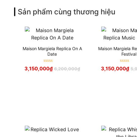
Sản phẩm cùng thương hiệu
Maison Margiela Replica On A
Maison Margiela Re
Date
Festival
Được xếp
Được xếp
3,150,000
₫
3,150,000
₫
6,200,000
₫
5,
hạng
5
sao
hạng
5
sao