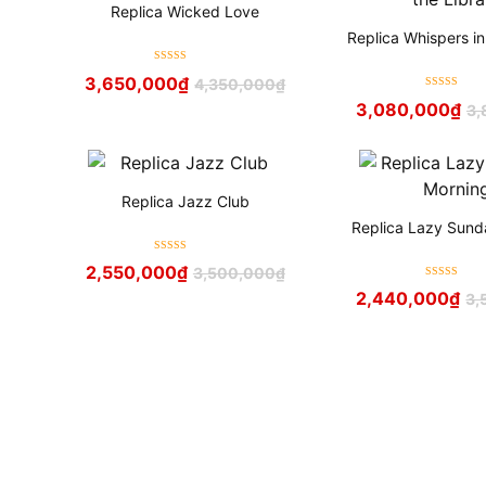
Replica Wicked Love
Replica Whispers in
Được xếp
3,650,000
₫
4,350,000
₫
hạng
5
sao
Được xếp
3,080,000
₫
3,
hạng
5
sao
Replica Jazz Club
Replica Lazy Sund
Được xếp
2,550,000
₫
3,500,000
₫
hạng
5
sao
Được xếp
2,440,000
₫
3,
hạng
5
sao