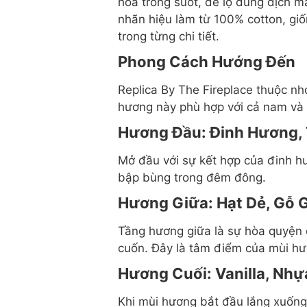
hoa trong suốt, để lộ dung dịch m
nhãn hiệu làm từ 100% cotton, giố
trong từng chi tiết.
Phong Cách Hướng Đến
Replica By The Fireplace thuộc nh
hương này phù hợp với cả nam và n
Hương Đầu: Đinh Hương,
Mở đầu với sự kết hợp của đinh h
bập bùng trong đêm đông.
Hương Giữa: Hạt Dẻ, Gỗ G
Tầng hương giữa là sự hòa quyện c
cuốn. Đây là tâm điểm của mùi hươ
Hương Cuối: Vanilla, Nh
Khi mùi hương bắt đầu lắng xuống