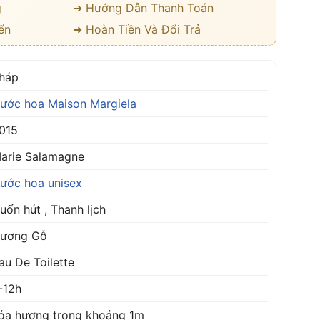
g
➜ Hướng Dẫn Thanh Toán
ển
➜ Hoàn Tiền Và Đổi Trả
háp
ước hoa Maison Margiela
015
arie Salamagne
ước hoa unisex
uốn hút , Thanh lịch
ương Gỗ
au De Toilette
-12h
ỏa hương trong khoảng 1m