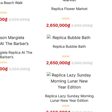
ca Beach Walk
Replica Flower Market
Được xếp
00
₫
3,500,000
₫
hạng
5
sao
Được xếp
2,650,000
₫
3,500,000
₫
hạng
5
sao
Replica Bubble Bath
iela Replica At The
Barber’s
Được xếp
2,650,000
₫
3,500,000
₫
hạng
5
sao
Được xếp
000
₫
3,500,000
₫
hạng
5
sao
Replica Lazy Sunday Morning
Lunar New Year Edition
Được xếp