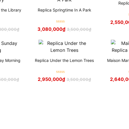
Repli
 the Library
Replica Springtime In A Park
2,550,0
Được xếp
3,080,000
₫
800,000
₫
3,500,000
₫
hạng
5
sao
ay Morning
Replica Under the Lemon Trees
Maison Marg
Được xếp
2,950,000
₫
2,640,
500,000
₫
3,500,000
₫
hạng
5
sao