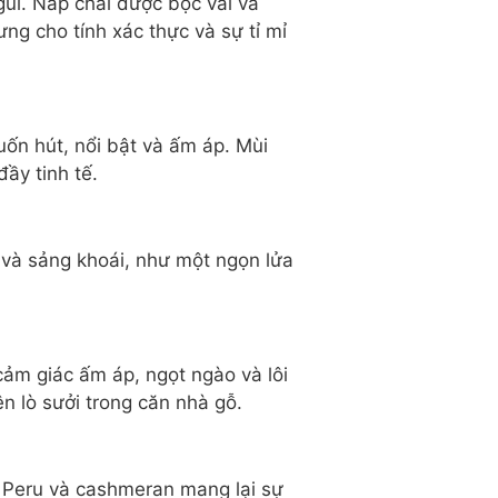
gũi. Nắp chai được bọc vải và
ng cho tính xác thực và sự tỉ mỉ
ốn hút, nổi bật và ấm áp. Mùi
ầy tinh tế.
 và sảng khoái, như một ngọn lửa
cảm giác ấm áp, ngọt ngào và lôi
n lò sưởi trong căn nhà gỗ.
m Peru và cashmeran mang lại sự