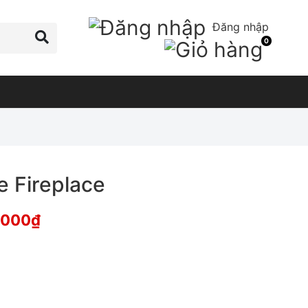
Đăng nhập
0
e Fireplace
,000
₫