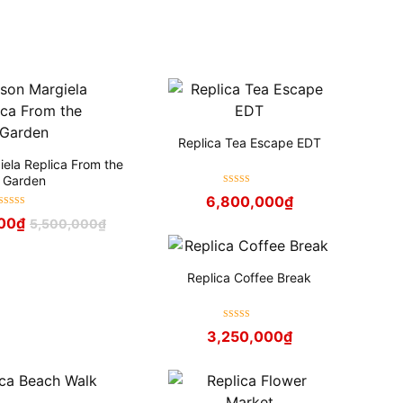
Replica Tea Escape EDT
ela Replica From the
Garden
Được xếp
6,800,000
₫
hạng
5
sao
Được xếp
00
₫
5,500,000
₫
hạng
5
sao
Replica Coffee Break
Được xếp
3,250,000
₫
hạng
5
sao