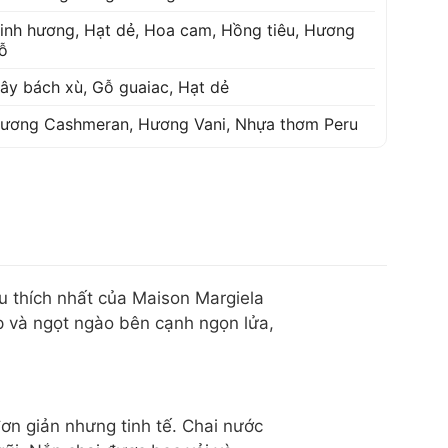
inh hương
,
Hạt dẻ
,
Hoa cam
,
Hồng tiêu
,
Hương
ỗ
ây bách xù
,
Gỗ guaiac
,
Hạt dẻ
ương Cashmeran
,
Hương Vani
,
Nhựa thơm Peru
u thích nhất của Maison Margiela
p và ngọt ngào bên cạnh ngọn lửa,
ơn giản nhưng tinh tế. Chai nước