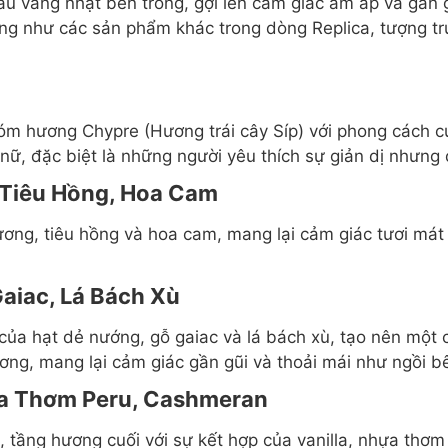
àu vàng nhạt bên trong, gợi lên cảm giác ấm áp và gần 
ng như các sản phẩm khác trong dòng Replica, tượng trư
óm hương Chypre (Hương trái cây Síp) với phong cách cu
ữ, đặc biệt là những người yêu thích sự giản dị nhưng đ
 Tiêu Hồng, Hoa Cam
ương, tiêu hồng và hoa cam, mang lại cảm giác tươi mát
aiac, Lá Bách Xù
ủa hạt dẻ nướng, gỗ gaiac và lá bách xù, tạo nên một 
ng, mang lại cảm giác gần gũi và thoải mái như ngồi bê
ựa Thơm Peru, Cashmeran
, tầng hương cuối với sự kết hợp của vanilla, nhựa thơ