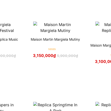
plica Music
Maison Martin Margiela Mutiny
Maison Margi
Được xếp
3,150,000
₫
900,000
₫
5,900,000
₫
hạng
5
sao
3,100,0