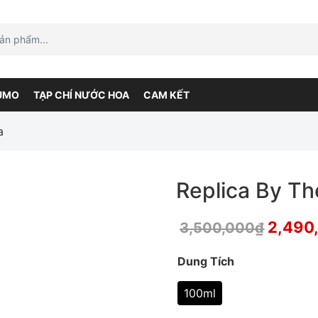
UMO
TẠP CHÍ NƯỚC HOA
CAM KẾT
a
Replica By Th
2,490
3,500,000
₫
Dung Tích
100ml