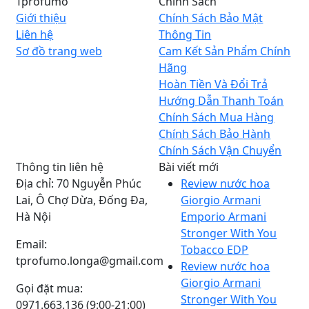
Tprofumo
Chính Sách
Giới thiệu
Chính Sách Bảo Mật
Liên hệ
Thông Tin
Sơ đồ trang web
Cam Kết Sản Phẩm Chính
Hãng
Hoàn Tiền Và Đổi Trả
Hướng Dẫn Thanh Toán
Chính Sách Mua Hàng
Chính Sách Bảo Hành
Chính Sách Vận Chuyển
Thông tin liên hệ
Bài viết mới
Địa chỉ: 70 Nguyễn Phúc
Review nước hoa
Lai, Ô Chợ Dừa, Đống Đa,
Giorgio Armani
Hà Nội
Emporio Armani
Stronger With You
Email:
Tobacco EDP
tprofumo.longa@gmail.com
Review nước hoa
Giorgio Armani
Gọi đặt mua:
Stronger With You
0971.663.136 (9:00-21:00)