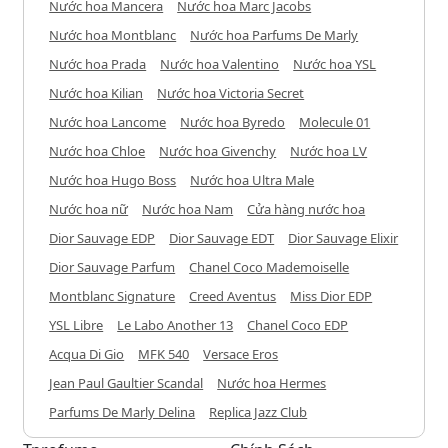
Nước hoa Mancera
Nước hoa Marc Jacobs
Nước hoa Montblanc
Nước hoa Parfums De Marly
Nước hoa Prada
Nước hoa Valentino
Nước hoa YSL
Nước hoa Kilian
Nước hoa Victoria Secret
Nước hoa Lancome
Nước hoa Byredo
Molecule 01
Nước hoa Chloe
Nước hoa Givenchy
Nước hoa LV
Nước hoa Hugo Boss
Nước hoa Ultra Male
Nước hoa nữ
Nước hoa Nam
Cửa hàng nước hoa
Dior Sauvage EDP
Dior Sauvage EDT
Dior Sauvage Elixir
Dior Sauvage Parfum
Chanel Coco Mademoiselle
Montblanc Signature
Creed Aventus
Miss Dior EDP
YSL Libre
Le Labo Another 13
Chanel Coco EDP
Acqua Di Gio
MFK 540
Versace Eros
Jean Paul Gaultier Scandal
Nước hoa Hermes
Parfums De Marly Delina
Replica Jazz Club