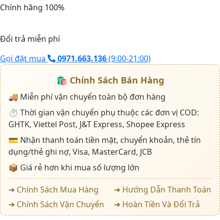
số
Chính hãng 100%
lượng
Đổi trả miễn phí
Gọi đặt mua
0971.663.136
(9:00-21:00)
🛍️
Chính Sách Bán Hàng
🚚 Miễn phí vận chuyển toàn bộ đơn hàng
⏱️ Thời gian vận chuyển phụ thuộc các đơn vị COD:
GHTK, Viettel Post, J&T Express, Shopee Express
💳 Nhận thanh toán tiền mặt, chuyển khoản, thẻ tín
dụng/thẻ ghi nợ, Visa, MasterCard, JCB
📦 Giá rẻ hơn khi mua số lượng lớn
➜ Chính Sách Mua Hàng
➜ Hướng Dẫn Thanh Toán
➜ Chính Sách Vận Chuyển
➜ Hoàn Tiền Và Đổi Trả