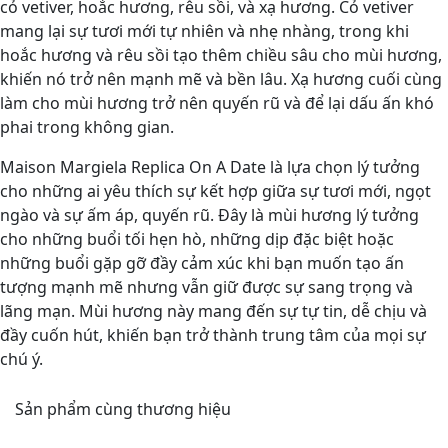
cỏ vetiver, hoắc hương, rêu sồi, và xạ hương. Cỏ vetiver
mang lại sự tươi mới tự nhiên và nhẹ nhàng, trong khi
hoắc hương và rêu sồi tạo thêm chiều sâu cho mùi hương,
khiến nó trở nên mạnh mẽ và bền lâu. Xạ hương cuối cùng
làm cho mùi hương trở nên quyến rũ và để lại dấu ấn khó
phai trong không gian.
Maison Margiela Replica On A Date là lựa chọn lý tưởng
cho những ai yêu thích sự kết hợp giữa sự tươi mới, ngọt
ngào và sự ấm áp, quyến rũ. Đây là mùi hương lý tưởng
cho những buổi tối hẹn hò, những dịp đặc biệt hoặc
những buổi gặp gỡ đầy cảm xúc khi bạn muốn tạo ấn
tượng mạnh mẽ nhưng vẫn giữ được sự sang trọng và
lãng mạn. Mùi hương này mang đến sự tự tin, dễ chịu và
đầy cuốn hút, khiến bạn trở thành trung tâm của mọi sự
chú ý.
Sản phẩm cùng thương hiệu