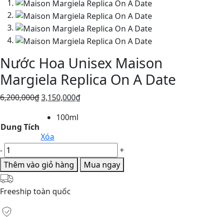
Nước Hoa Unisex Maison
Margiela Replica On A Date
Giá
Giá
6,200,000
₫
3,150,000
₫
gốc
hiện
100ml
là:
tại
Dung Tích
6,200,000₫.
là:
Xóa
3,150,000₫.
Maison
-
+
Margiela
Thêm vào giỏ hàng
Mua ngay
Replica
On
Freeship toàn quốc
A
Date