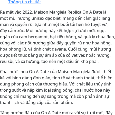
Thông tin chi tiết
Ra mắt vào 2022, Maison Margiela Replica On A Date là
một mùi hương unisex đặc biệt, mang đến cảm giác lãng
mạn và quyến rũ, tựa như một buổi tối hẹn hò tuyệt vời,
đầy cảm xúc. Mùi hương này kết hợp sự tươi mới, ngọt
ngào của cam bergamot, hạt tiêu hồng, và quả lý chua đen,
cùng với các nốt hương giữa đầy quyến rũ như hoa hồng,
hoa phong lữ, và tinh chất davana. Cuối cùng, mùi hương
được kết thúc bằng sự ấm áp của cỏ vetiver, hoắc hương,
rêu sồi, và xạ hương, tạo nên một dấu ấn khó phai.
Chai nước hoa On A Date của Maison Margiela được thiết
kế với hình dáng đơn giản, tinh tế và thanh thoát, thể hiện
đúng phong cách của thương hiệu. Với chất liệu thủy tinh
trong suốt và nắp kim loại sáng bóng, chai nước hoa này
không chỉ mang đến sự sang trọng mà còn phản ánh sự
thanh lịch và đẳng cấp của sản phẩm.
Tầng hương đầu của On A Date mở ra với sự tươi mới, đầy