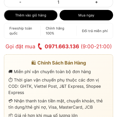
-
+
Thêm vào giỏ hàng
Mua ngay
Freeship toàn
Chính hãng
Đổi trả miễn phí
quốc
100%
Gọi đặt mua
0971.663.136
(9:00-21:00)
🛍️
Chính Sách Bán Hàng
🚚 Miễn phí vận chuyển toàn bộ đơn hàng
⏱️ Thời gian vận chuyển phụ thuộc các đơn vị
COD: GHTK, Viettel Post, J&T Express, Shopee
Express
💳 Nhận thanh toán tiền mặt, chuyển khoản, thẻ
tín dụng/thẻ ghi nợ, Visa, MasterCard, JCB
📦 Giá rẻ hơn khi mua số lượng lớn