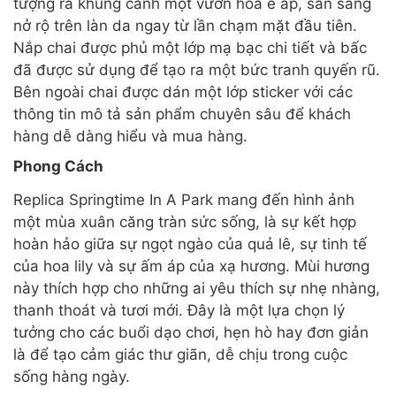
tượng ra khung cảnh một vườn hoa e ấp, sẵn sàng
nở rộ trên làn da ngay từ lần chạm mặt đầu tiên.
Nắp chai được phủ một lớp mạ bạc chi tiết và bấc
đã được sử dụng để tạo ra một bức tranh quyến rũ.
Bên ngoài chai được dán một lớp sticker với các
thông tin mô tả sản phẩm chuyên sâu để khách
hàng dễ dàng hiểu và mua hàng.
Phong Cách
Replica Springtime In A Park mang đến hình ảnh
một mùa xuân căng tràn sức sống, là sự kết hợp
hoàn hảo giữa sự ngọt ngào của quả lê, sự tinh tế
của hoa lily và sự ấm áp của xạ hương. Mùi hương
này thích hợp cho những ai yêu thích sự nhẹ nhàng,
thanh thoát và tươi mới. Đây là một lựa chọn lý
tưởng cho các buổi dạo chơi, hẹn hò hay đơn giản
là để tạo cảm giác thư giãn, dễ chịu trong cuộc
sống hàng ngày.