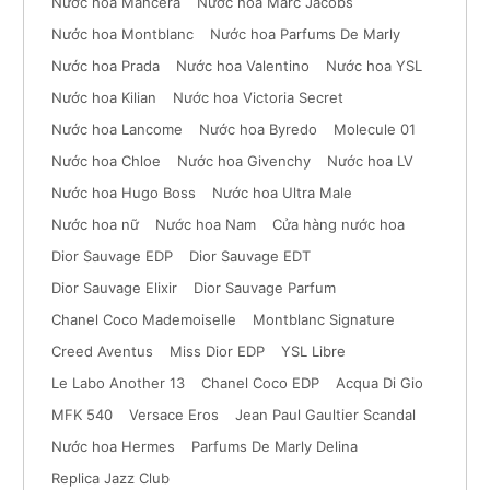
Nước hoa Mancera
Nước hoa Marc Jacobs
Nước hoa Montblanc
Nước hoa Parfums De Marly
Nước hoa Prada
Nước hoa Valentino
Nước hoa YSL
Nước hoa Kilian
Nước hoa Victoria Secret
Nước hoa Lancome
Nước hoa Byredo
Molecule 01
Nước hoa Chloe
Nước hoa Givenchy
Nước hoa LV
Nước hoa Hugo Boss
Nước hoa Ultra Male
Nước hoa nữ
Nước hoa Nam
Cửa hàng nước hoa
Dior Sauvage EDP
Dior Sauvage EDT
Dior Sauvage Elixir
Dior Sauvage Parfum
Chanel Coco Mademoiselle
Montblanc Signature
Creed Aventus
Miss Dior EDP
YSL Libre
Le Labo Another 13
Chanel Coco EDP
Acqua Di Gio
MFK 540
Versace Eros
Jean Paul Gaultier Scandal
Nước hoa Hermes
Parfums De Marly Delina
Replica Jazz Club