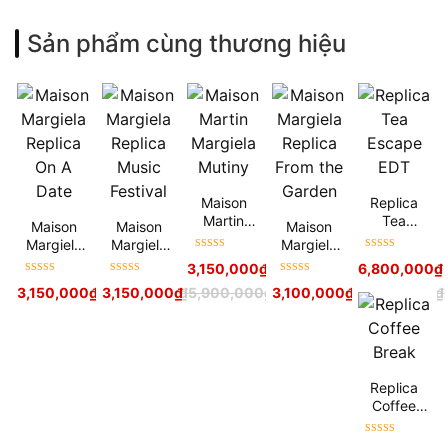
Sản phẩm cùng thương hiệu
Maison
Replica
Martin
Tea
Maison
Maison
Maison
Margiela
Escape
Margiela
Margiela
Margiela
Mutiny
EDT
Được xếp
Được xếp
Replica On
Replica
Replica
3,150,000
₫
5,900,000
₫
6,800,000
₫
hạng
5
sao
hạng
5
sao
A Date
Music
From the
Được xếp
Được xếp
Được xếp
3,150,000
₫
3,150,000
6,200,000
₫
₫
5,900,000
₫
3,100,000
₫
5,500,000
₫
Festival
Garden
hạng
5
sao
hạng
5
sao
hạng
5
sao
Replica
Coffee
Break
Được xếp