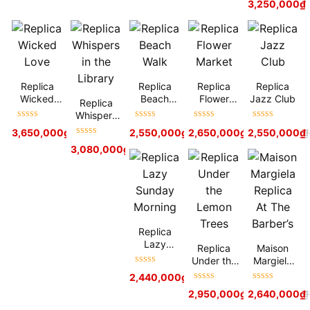
3,250,000
₫
hạng
5
sao
Replica
Replica
Replica
Replica
Wicked
Beach
Flower
Jazz Club
Replica
Love
Walk
Market
Whispers
Được xếp
Được xếp
Được xếp
Được xếp
in the
3,650,000
₫
4,350,000
₫
2,550,000
₫
2,650,000
3,500,000
₫
₫
2,550,000
3,500,000
₫
₫
hạng
5
sao
hạng
5
sao
hạng
5
sao
hạng
5
sao
Library
Được xếp
3,080,000
₫
3,800,000
₫
hạng
5
sao
Replica
Lazy
Replica
Maison
Sunday
Under the
Margiela
Morning
Được xếp
Lemon
Replica At
2,440,000
₫
3,500,000
₫
hạng
5
sao
Trees
The
Được xếp
Được xếp
2,950,000
₫
2,640,000
3,500,000
₫
₫
Barber’s
hạng
5
sao
hạng
5
sao