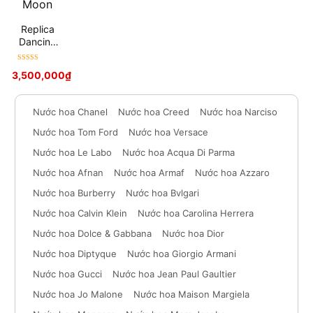
Replica
Dancing
On The
Moon
Được xếp
3,500,000
₫
hạng
5
sao
Nước hoa Chanel
Nước hoa Creed
Nước hoa Narciso
Nước hoa Tom Ford
Nước hoa Versace
Nước hoa Le Labo
Nước hoa Acqua Di Parma
Nước hoa Afnan
Nước hoa Armaf
Nước hoa Azzaro
Nước hoa Burberry
Nước hoa Bvlgari
Nước hoa Calvin Klein
Nước hoa Carolina Herrera
Nước hoa Dolce & Gabbana
Nước hoa Dior
Nước hoa Diptyque
Nước hoa Giorgio Armani
Nước hoa Gucci
Nước hoa Jean Paul Gaultier
Nước hoa Jo Malone
Nước hoa Maison Margiela