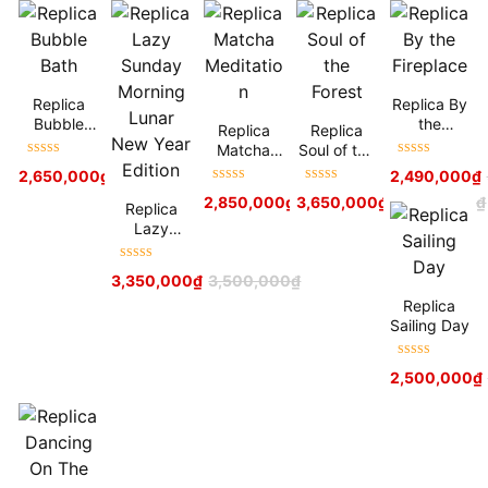
Replica
Replica By
Bubble
the
Replica
Replica
Bath
Fireplace
Matcha
Soul of the
Được xếp
Được xếp
Meditation
Forest
2,650,000
₫
3,500,000
₫
2,490,000
₫
hạng
5
sao
hạng
5
sao
Được xếp
Được xếp
2,850,000
₫
3,650,000
3,800,000
₫
₫
4,200,000
₫
Replica
hạng
5
sao
hạng
5
sao
Lazy
Sunday
Morning
Được xếp
3,350,000
₫
3,500,000
₫
Lunar New
hạng
5
sao
Replica
Year
Sailing Day
Edition
Được xếp
2,500,000
₫
hạng
5
sao