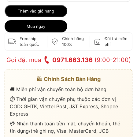
Thêm vào giỏ hàng
Mua ngay
Freeship
Chính hãng
Đổi trả miễn
toàn quốc
100%
phí
Gọi đặt mua
0971.663.136
(9:00-21:00)
🛍️
Chính Sách Bán Hàng
🚚 Miễn phí vận chuyển toàn bộ đơn hàng
⏱️ Thời gian vận chuyển phụ thuộc các đơn vị
COD: GHTK, Viettel Post, J&T Express, Shopee
Express
💳 Nhận thanh toán tiền mặt, chuyển khoản, thẻ
tín dụng/thẻ ghi nợ, Visa, MasterCard, JCB