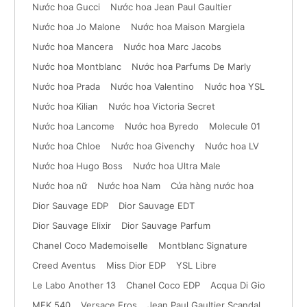
Nước hoa Gucci
Nước hoa Jean Paul Gaultier
Nước hoa Jo Malone
Nước hoa Maison Margiela
Nước hoa Mancera
Nước hoa Marc Jacobs
Nước hoa Montblanc
Nước hoa Parfums De Marly
Nước hoa Prada
Nước hoa Valentino
Nước hoa YSL
Nước hoa Kilian
Nước hoa Victoria Secret
Nước hoa Lancome
Nước hoa Byredo
Molecule 01
Nước hoa Chloe
Nước hoa Givenchy
Nước hoa LV
Nước hoa Hugo Boss
Nước hoa Ultra Male
Nước hoa nữ
Nước hoa Nam
Cửa hàng nước hoa
Dior Sauvage EDP
Dior Sauvage EDT
Dior Sauvage Elixir
Dior Sauvage Parfum
Chanel Coco Mademoiselle
Montblanc Signature
Creed Aventus
Miss Dior EDP
YSL Libre
Le Labo Another 13
Chanel Coco EDP
Acqua Di Gio
MFK 540
Versace Eros
Jean Paul Gaultier Scandal