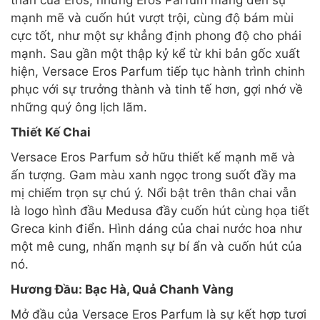
thần của Eros, nhưng Eros Parfum mang đến sự
mạnh mẽ và cuốn hút vượt trội, cùng độ bám mùi
cực tốt, như một sự khẳng định phong độ cho phái
mạnh. Sau gần một thập kỷ kể từ khi bản gốc xuất
hiện, Versace Eros Parfum tiếp tục hành trình chinh
phục với sự trưởng thành và tinh tế hơn, gợi nhớ về
những quý ông lịch lãm.
Thiết Kế Chai
Versace Eros Parfum sở hữu thiết kế mạnh mẽ và
ấn tượng. Gam màu xanh ngọc trong suốt đầy ma
mị chiếm trọn sự chú ý. Nổi bật trên thân chai vẫn
là logo hình đầu Medusa đầy cuốn hút cùng họa tiết
Greca kinh điển. Hình dáng của chai nước hoa như
một mê cung, nhấn mạnh sự bí ẩn và cuốn hút của
nó.
Hương Đầu: Bạc Hà, Quả Chanh Vàng
Mở đầu của Versace Eros Parfum là sự kết hợp tươi