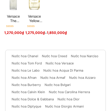
Versace
Versace
The
Yellow
Dreamer
Diamond
Intense
Được xếp
Được xếp
1,270,000
₫
1,750,000
1,275,000
₫
₫
–
1,850,000
₫
hạng
5
sao
hạng
5
sao
Nước hoa Chanel
Nước hoa Creed
Nước hoa Narciso
Nước hoa Tom Ford
Nước hoa Versace
Nước hoa Le Labo
Nước hoa Acqua Di Parma
Nước hoa Afnan
Nước hoa Armaf
Nước hoa Azzaro
Nước hoa Burberry
Nước hoa Bvlgari
Nước hoa Calvin Klein
Nước hoa Carolina Herrera
Nước hoa Dolce & Gabbana
Nước hoa Dior
Nước hoa Diptyque
Nước hoa Giorgio Armani